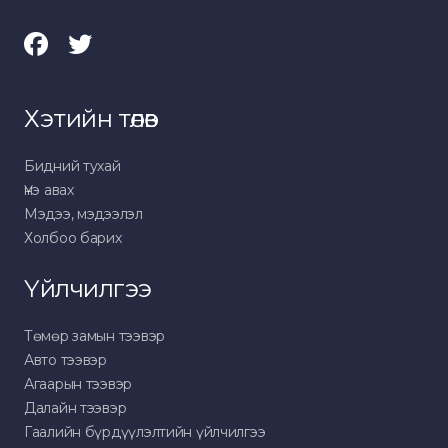
Хэтийн төлөв
Бидний тухай
Үнэ авах
Мэдээ, мэдээлэл
Холбоо барих
Үйлчилгээ
Төмөр замын тээвэр
Авто тээвэр
Агаарын тээвэр
Далайн тээвэр
Гаалийн бүрдүүлэлтийн үйлчилгээ