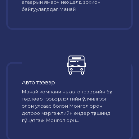
агаарын ямарч нөхцөлд зохион
байгуулагддаг.Манай...
Авто тээвэр
Mанай компани нь авто тээврийн бүх
төрлөөр тээвэрлэлтийн үйлчилгээг
олон улсаас болон Монгол орон
дотроо мэргэжлийн өндөр түвшинд
гүйцэтгэж Монгол орн...