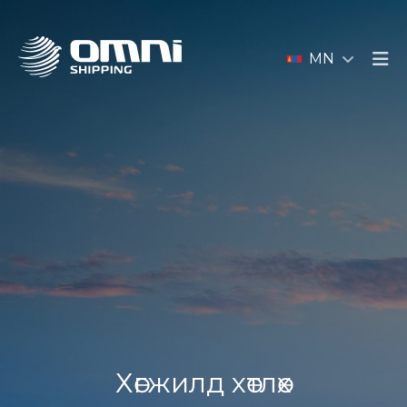
MN
Хөгжилд хөтлөх