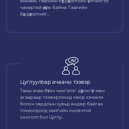
өмнөөс гаалийн бүрдүүлэлтийн үйлчилгээ
чанартай үзүүлж байна. Гаалийн
бүрдүүлэлтийг...
Цуглуулбар ачааны тээвэр
Таны ачаа бүтэн чингэлэг дүүрэхгүй мөн
агаараар тээвэрлэхэд овор хэмжээ
болон зардлын хувьд өндөр байгаа
тохиолдолд хамгийн оновчтой
сонголт бол Цуглу...