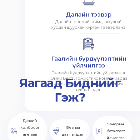
Далайн тээвэр
Далайн тээврийг хямд, аюулгүй,
хурдан шуурхай хүргэн тээвэрлэнэ.
Гаалийн бүрдүүлэлтийн
үйлчилгээ
Гаалийн бүрдүүлэлтийн үйлчилгээг
Яагаад Биднийг
Омни Бест Ложистикс компаниараа
дамжуулан хурдан шуурхай хийж
гүйцэтгэдэг.
Гэж?
Дэлхийг
Чанарын
холбосон
Бүх ачаа
баталгаат
агентын
даатгагдсан
үйлчилгээ