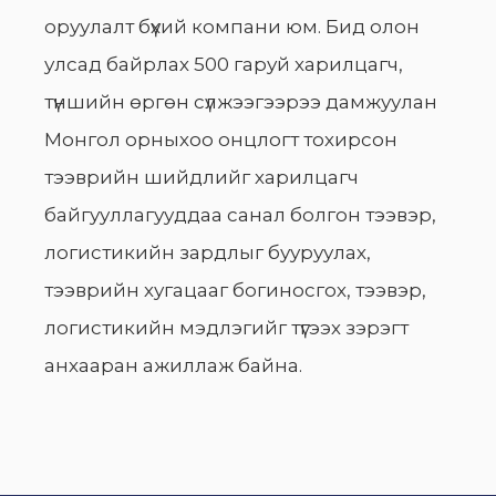
оруулалт бүхий компани юм. Бид олон
улсад байрлах 500 гаруй харилцагч,
түншийн өргөн сүлжээгээрээ дамжуулан
Монгол орныхоо онцлогт тохирсон
тээврийн шийдлийг харилцагч
байгууллагууддаа санал болгон тээвэр,
логистикийн зардлыг бууруулах,
тээврийн хугацааг богиносгох, тээвэр,
логистикийн мэдлэгийг түгээх зэрэгт
анхааран ажиллаж байна.