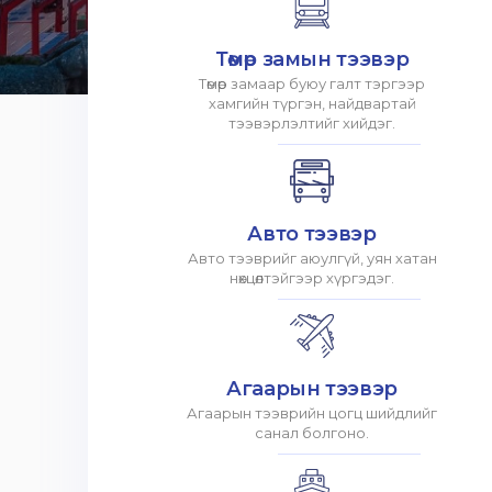
Төмөр замын тээвэр
Төмөр замаар буюу галт тэргээр
хамгийн түргэн, найдвартай
тээвэрлэлтийг хийдэг.
Авто тээвэр
Авто тээврийг аюулгүй, уян хатан
нөхцөлтэйгээр хүргэдэг.
Агаарын тээвэр
Агаарын тээврийн цогц шийдлийг
санал болгоно.