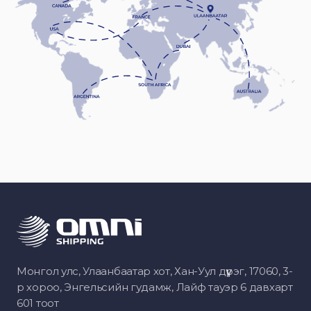
Монгол улс, Улаанбаатар хот, Хан-Уул дүүрэг, 17060, 3-
р хороо, Энгельсийн гудамж, Лайф тауэр 6 давхарт
601 тоот