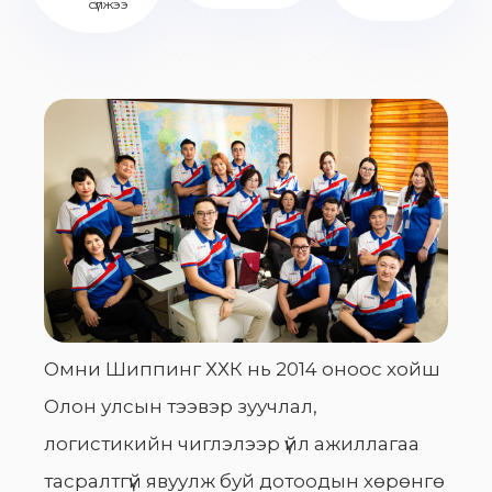
сүлжээ
Омни Шиппинг ХХК нь 2014 оноос хойш
Олон улсын тээвэр зуучлал,
логистикийн чиглэлээр үйл ажиллагаа
тасралтгүй явуулж буй дотоодын хөрөнгө