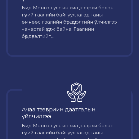
Бид Монгол улсын хил дээрхи болон
гүний гаалийн байгууллагад таны
өмнөөс гаалийн бүрдүүлэлтийн үйлчилгээ
чанартай үзүүлж байна. Гаалийн
бүрдүүлэлтийг...
Ачаа тээврийн даатгалын
үйлчилгээ
Бид Монгол улсын хил дээрхи болон
гүний гаалийн байгууллагад таны