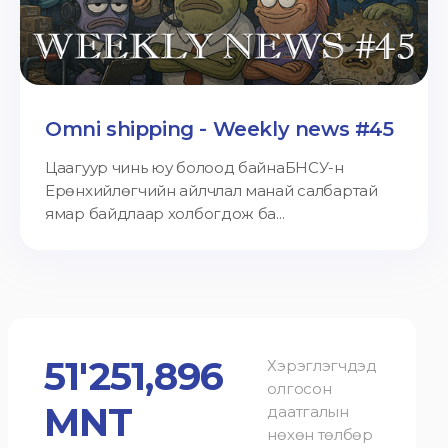
Omni shipping - Weekly news #45
Цаагуур чинь юу болоод байнаБНСУ-н
Ерөнхийлөгчийн айлчлал манай салбартай
ямар байдлаар холбогдож ба...
51'251,896
Хэрэглэгчдэд
олгосон
MNT
даатгалын
нөхөн төлбөр