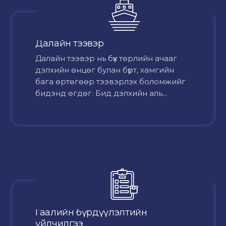
Далайн тээвэр
Далайн тээвэр нь бүх төрлийн ачааг
дэлхийн өнцөг булан бүрт, хамгийн
бага өртөгөөр тээвэрлэх боломжийг
бидэнд өгдөг. Бид дэлхийн аль...
Гаалийн бүрдүүлэлтийн
үйлчилгээ