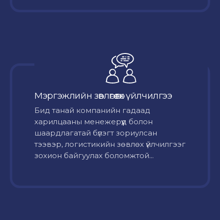
Мэргэжлийн зөвлөгөө өгөх үйлчилгээ
Бид танай компанийн гадаад
харилцааны менежерүүд болон
шаардлагатай бүлэгт зориулсан
тээвэр, логистикийн зөвлөх үйлчилгээг
зохион байгуулах боломжтой...