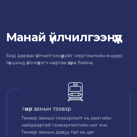
Манай үйлчилгээнүүд
Бид дараах үйлчилгээнүүдийг мэргэжлийн өндөр
түвшинд үйлчлүүлэгч нартаа үзүүлж байна.
Төмөр замын тээвэр
Төмөр замын тээвэрлэлт нь хамгийн
найдвартай тээвэрлэлтийн нэг юм.
Төмөр замын давуу тал нь цаг