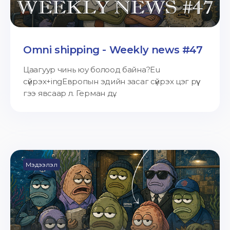
Omni shipping - Weekly news #47
Цаагуур чинь юу болоод байна?Eu
сүйрэх+ingЕвропын эдийн засаг сүйрэх цэг рүү
гээ явсаар л. Герман дү...
Мэдээлэл