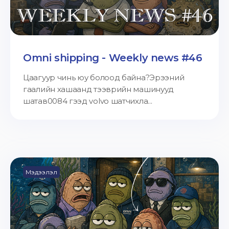
Omni shipping - Weekly news #46
Цаагуур чинь юу болоод байна?Эрээний
гаалийн хашаанд тээврийн машинууд
шатав0084 гээд volvo шатчихла...
Мэдээлэл