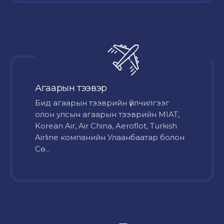
Агаарын тээвэр
Бид агаарын тээврийн үйлчилгээг
олон улсын агаарын тээврийн MIAT,
Korean Air, Air China, Aeroflot, Turkish
Airline компанийн Улаанбаатар болон
Сө...