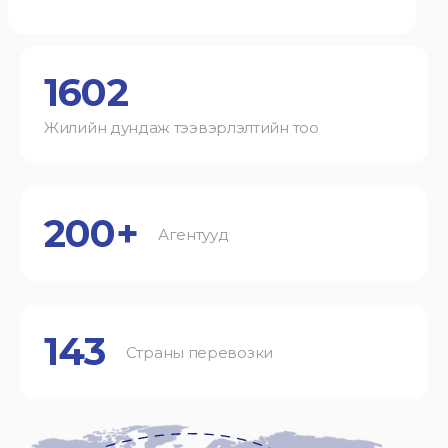
1602
Жилийн дундаж тээвэрлэлтийн тоо
200+
Агентууд
143
Страны перевозки