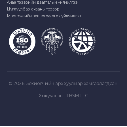
Ачаа тээврийн даатгалын үйлчилгээ
Цуглуулбар ачааны тээвэр
Мэргэжлийн зөвлөгөө өгөх үйлчилгээ
© 2026. Зохиогчийн эрх хуулиар хамгаалагдсан.
Хөгжүүлсэн :
TBSM LLC