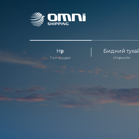
Нүүр
Бидний туха
Гол хуудас
Илүү ихийг