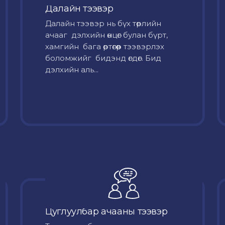
Далайн тээвэр
Далайн тээвэр нь бүх төрлийн
ачааг дэлхийн өнцөг булан бүрт,
хамгийн бага өртөгөөр тээвэрлэх
боломжийг бидэнд өгдөг. Бид
дэлхийн аль...
Цуглуулбар ачааны тээвэр