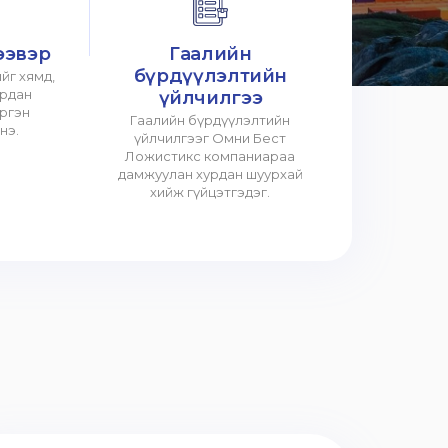
ээвэр
Гаалийн
бүрдүүлэлтийн
йг хямд,
урдан
үйлчилгээ
үргэн
Гаалийн бүрдүүлэлтийн
нэ.
үйлчилгээг Омни Бест
Ложистикс компаниараа
дамжуулан хурдан шуурхай
хийж гүйцэтгэдэг.