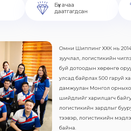
Бүх ачаа
даатгагдсан
Омни Шиппинг ХХК нь 2014
зуучлал, логистикийн чиглэ
буй дотоодын хөрөнгө оруу
улсад байрлах 500 гаруй х
дамжуулан Монгол орныхо
шийдлийг харилцагч байгу
логистикийн зардлыг бууру
тээвэр, логистикийн мэдлэ
байна.