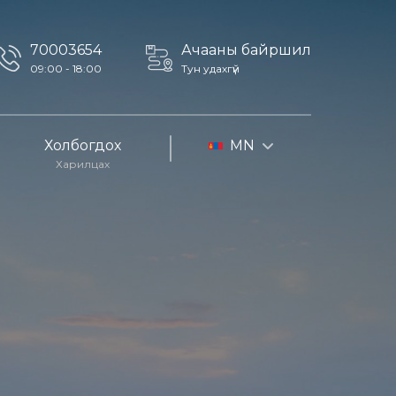
70003654
Ачааны байршил
09:00 - 18:00
Тун удахгүй
Холбогдох
MN
Харилцах