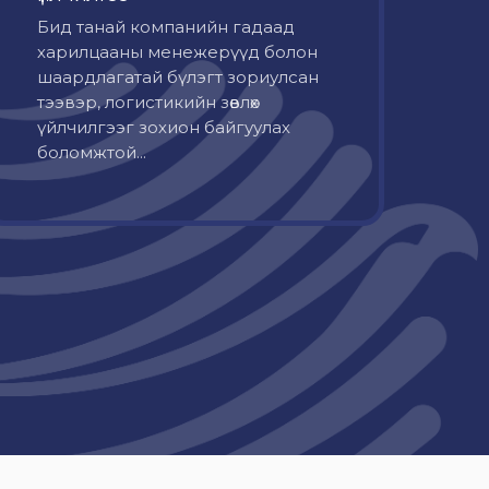
Бид танай компанийн гадаад
харилцааны менежерүүд болон
шаардлагатай бүлэгт зориулсан
тээвэр, логистикийн зөвлөх
үйлчилгээг зохион байгуулах
боломжтой...