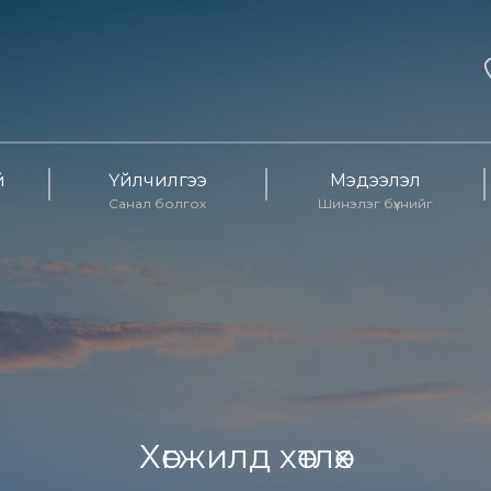
й
Үйлчилгээ
Мэдээлэл
Санал болгох
Шинэлэг бүхнийг
Хөгжилд хөтлөх