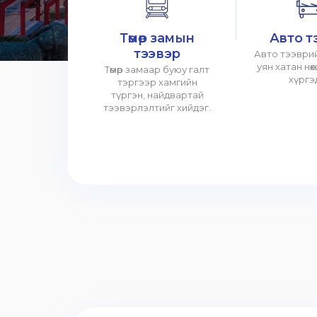
Төмөр замын
Авто т
тээвэр
Авто тээврий
уян хатан нө
Төмөр замаар буюу галт
хүргэ
тэргээр хамгийн
түргэн, найдвартай
тээвэрлэлтийг хийдэг.