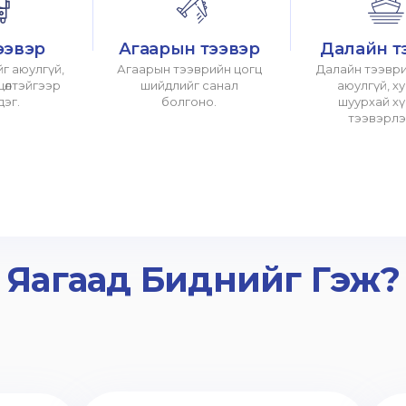
ээвэр
Агаарын тээвэр
Далайн т
г аюулгүй,
Агаарын тээврийн цогц
Далайн тээври
хцөлтэйгээр
шийдлийг санал
аюулгүй, х
дэг.
болгоно.
шуурхай х
тээвэрлэ
Яагаад Биднийг Гэж?