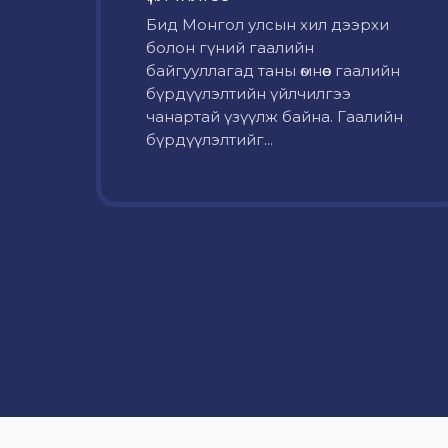
Бид Монгол улсын хил дээрхи
болон гүний гаалийн
байгууллагад таны өмнөөс гаалийн
бүрдүүлэлтийн үйлчилгээ
чанартай үзүүлж байна. Гаалийн
бүрдүүлэлтийг...