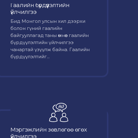
Гаалийн бүрдүүлэлтийн
үйлчилгээ
Бид Монгол улсын хил дээрхи
болон гүний гаалийн
байгууллагад таны өмнөөс гаалийн
бүрдүүлэлтийн үйлчилгээ
чанартай үзүүлж байна. Гаалийн
бүрдүүлэлтийг...
Мэргэжлийн зөвлөгөө өгөх
үйлчилгээ