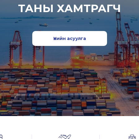
ТАНЫ ХАМТРАГЧ
Үнийн асуулга