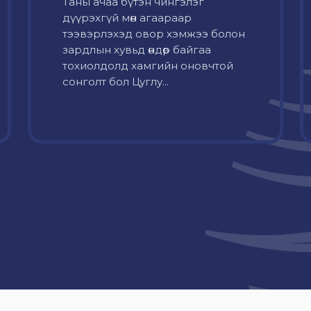
Таны ачаа бүтэн чингэлэг
дүүрэхгүй мөн агаараар
тээвэрлэхэд овор хэмжээ болон
зардлын хувьд өндөр байгаа
тохиолдолд хамгийн оновчтой
сонголт бол Цуглу...