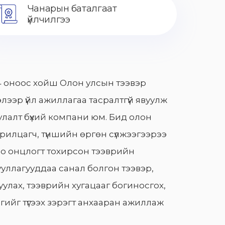
Чанарын баталгаат
үйлчилгээ
 оноос хойш Олон улсын тээвэр
лээр үйл ажиллагаа тасралтгүй явуулж
лалт бүхий компани юм. Бид олон
арилцагч, түншийн өргөн сүлжээгээрээ
о онцлогт тохирсон тээврийн
уллагууддаа санал болгон тээвэр,
улах, тээврийн хугацааг богиносгох,
гийг түгээх зэрэгт анхааран ажиллаж