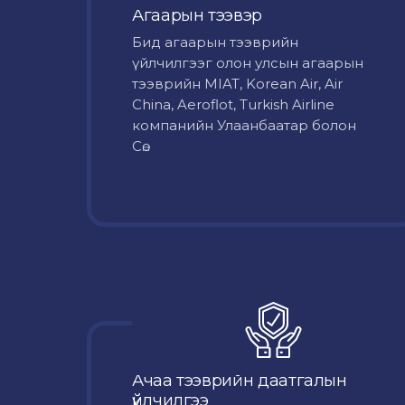
Агаарын тээвэр
Бид агаарын тээврийн
үйлчилгээг олон улсын агаарын
тээврийн MIAT, Korean Air, Air
China, Aeroflot, Turkish Airline
компанийн Улаанбаатар болон
Сө...
Ачаа тээврийн даатгалын
үйлчилгээ