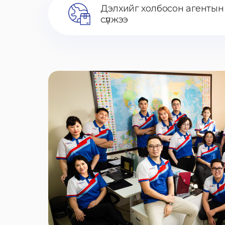
Дэлхийг холбосон агентын
сүлжээ