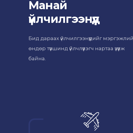
Манай
үйлчилгээнүүд
Бид дараах үйлчилгээнүүдийг мэргэжли
өндөр түвшинд үйлчлүүлэгч нартаа үзүүлж
байна.