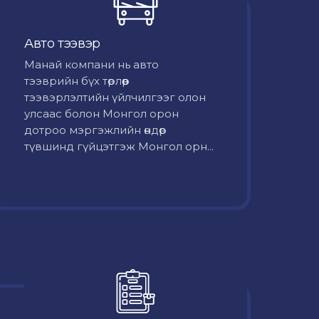
Авто тээвэр
Mанай компани нь авто
тээврийн бүх төрлөөр
тээвэрлэлтийн үйлчилгээг олон
улсаас болон Монгол орон
дотроо мэргэжлийн өндөр
түвшинд гүйцэтгэж Монгол орн...