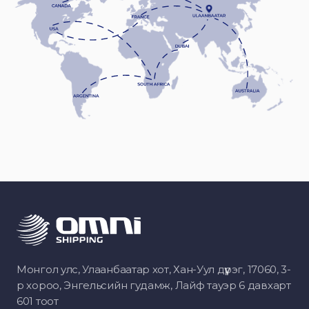
Монгол улс, Улаанбаатар хот, Хан-Уул дүүрэг, 17060, 3-
р хороо, Энгельсийн гудамж, Лайф тауэр 6 давхарт
601 тоот