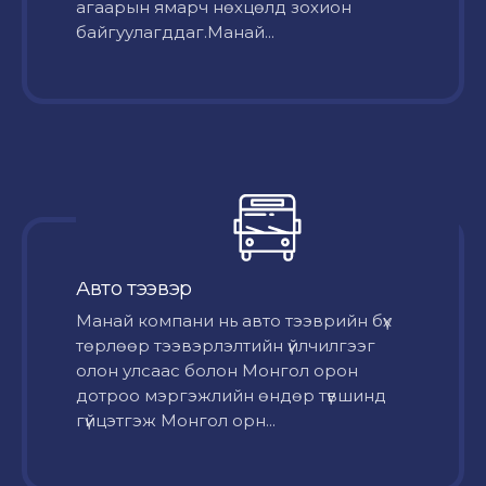
агаарын ямарч нөхцөлд зохион
байгуулагддаг.Манай...
Авто тээвэр
Mанай компани нь авто тээврийн бүх
төрлөөр тээвэрлэлтийн үйлчилгээг
олон улсаас болон Монгол орон
дотроо мэргэжлийн өндөр түвшинд
гүйцэтгэж Монгол орн...