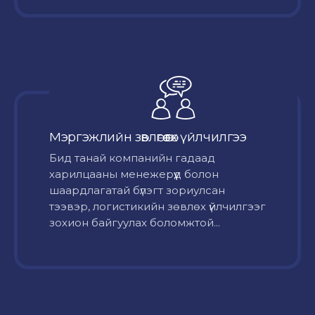
Мэргэжлийн зөвлөгөө өгөх үйлчилгээ
Бид танай компанийн гадаад
харилцааны менежерүүд болон
шаардлагатай бүлэгт зориулсан
тээвэр, логистикийн зөвлөх үйлчилгээг
зохион байгуулах боломжтой...