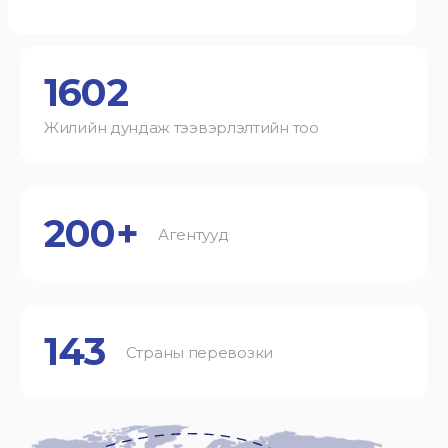
1602
Жилийн дундаж тээвэрлэлтийн тоо
200+
Агентууд
143
Страны перевозки