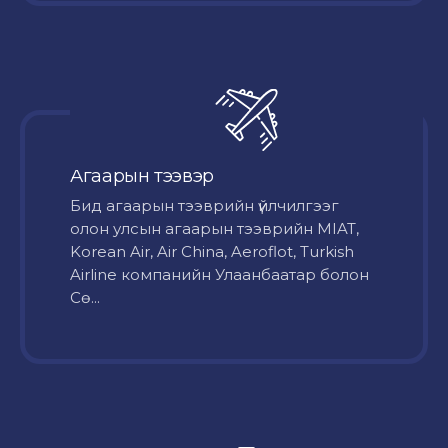
Агаарын тээвэр
Бид агаарын тээврийн үйлчилгээг
олон улсын агаарын тээврийн MIAT,
Korean Air, Air China, Aeroflot, Turkish
Airline компанийн Улаанбаатар болон
Сө...