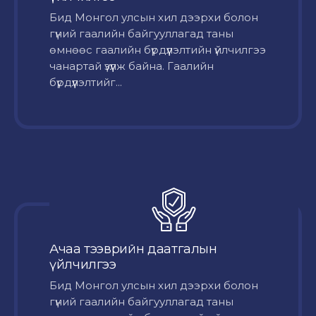
Бид Монгол улсын хил дээрхи болон
гүний гаалийн байгууллагад таны
өмнөөс гаалийн бүрдүүлэлтийн үйлчилгээ
чанартай үзүүлж байна. Гаалийн
бүрдүүлэлтийг...
Ачаа тээврийн даатгалын
үйлчилгээ
Бид Монгол улсын хил дээрхи болон
гүний гаалийн байгууллагад таны