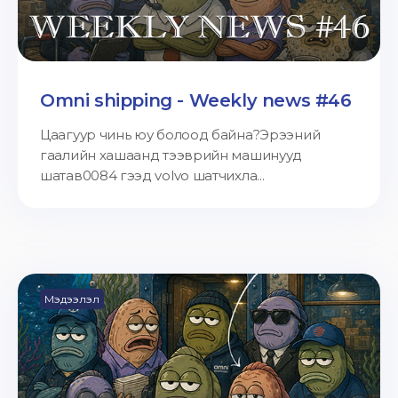
Omni shipping - Weekly news #46
Цаагуур чинь юу болоод байна?Эрээний
гаалийн хашаанд тээврийн машинууд
шатав0084 гээд volvo шатчихла...
Мэдээлэл