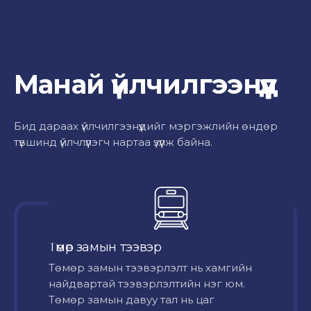
Манай үйлчилгээнүүд
Бид дараах үйлчилгээнүүдийг мэргэжлийн өндөр
түвшинд үйлчлүүлэгч нартаа үзүүлж байна.
Төмөр замын тээвэр
Төмөр замын тээвэрлэлт нь хамгийн
найдвартай тээвэрлэлтийн нэг юм.
Төмөр замын давуу тал нь цаг