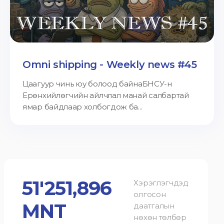
Omni shipping - Weekly news #45
Цаагуур чинь юу болоод байнаБНСУ-н
Ерөнхийлөгчийн айлчлал манай салбартай
ямар байдлаар холбогдож ба...
51'251,896
Хэрэглэгчдэд
олгосон
MNT
даатгалын
нөхөн төлбөр