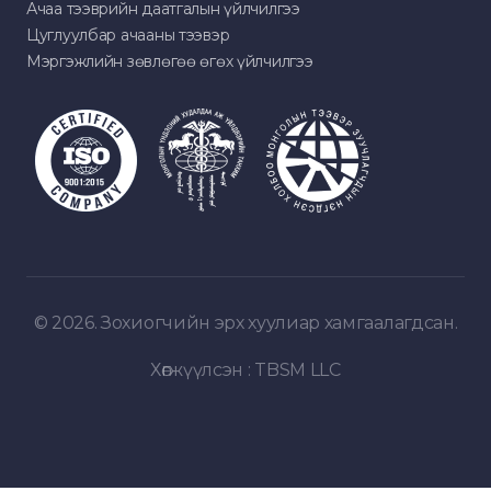
Ачаа тээврийн даатгалын үйлчилгээ
Цуглуулбар ачааны тээвэр
Мэргэжлийн зөвлөгөө өгөх үйлчилгээ
© 2026. Зохиогчийн эрх хуулиар хамгаалагдсан.
Хөгжүүлсэн :
TBSM LLC