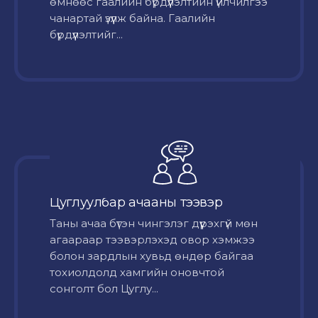
өмнөөс гаалийн бүрдүүлэлтийн үйлчилгээ
чанартай үзүүлж байна. Гаалийн
бүрдүүлэлтийг...
Цуглуулбар ачааны тээвэр
Таны ачаа бүтэн чингэлэг дүүрэхгүй мөн
агаараар тээвэрлэхэд овор хэмжээ
болон зардлын хувьд өндөр байгаа
тохиолдолд хамгийн оновчтой
сонголт бол Цуглу...