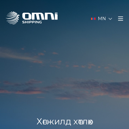
MN
Хөгжилд хөтлөх