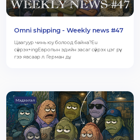
Omni shipping - Weekly news #47
Цаагуур чинь юу болоод байна?Eu
сүйрэх+ingЕвропын эдийн засаг сүйрэх цэг рүү
гээ явсаар л. Герман дү...
Мэдээлэл