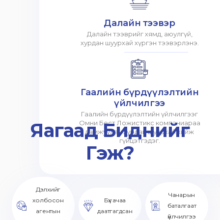
Далайн тээвэр
Далайн тээврийг хямд, аюулгүй,
хурдан шуурхай хүргэн тээвэрлэнэ.
Гаалийн бүрдүүлэлтийн
үйлчилгээ
Гаалийн бүрдүүлэлтийн үйлчилгээг
Яагаад Биднийг
Омни Бест Ложистикс компаниараа
дамжуулан хурдан шуурхай хийж
гүйцэтгэдэг.
Гэж?
Дэлхийг
Чанарын
холбосон
Бүх ачаа
баталгаат
агентын
даатгагдсан
үйлчилгээ