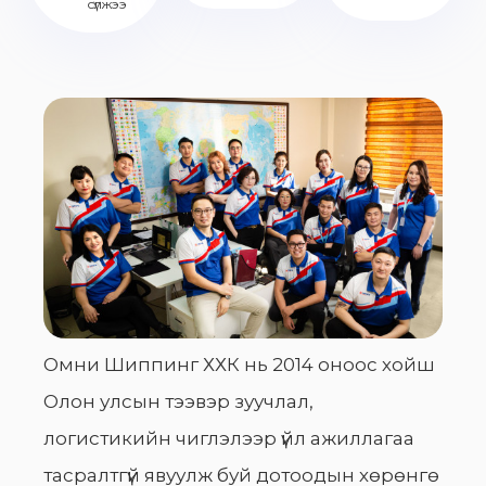
сүлжээ
Омни Шиппинг ХХК нь 2014 оноос хойш
Олон улсын тээвэр зуучлал,
логистикийн чиглэлээр үйл ажиллагаа
тасралтгүй явуулж буй дотоодын хөрөнгө