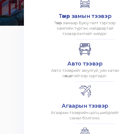
Төмөр замын тээвэр
Төмөр замаар буюу галт тэргээр
хамгийн түргэн, найдвартай
тээвэрлэлтийг хийдэг.
Авто тээвэр
Авто тээврийг аюулгүй, уян хатан
нөхцөлтэйгээр хүргэдэг.
Агаарын тээвэр
Агаарын тээврийн цогц шийдлийг
санал болгоно.