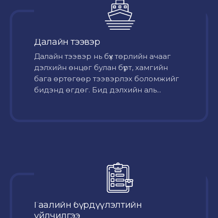
Далайн тээвэр
Далайн тээвэр нь бүх төрлийн ачааг
дэлхийн өнцөг булан бүрт, хамгийн
бага өртөгөөр тээвэрлэх боломжийг
бидэнд өгдөг. Бид дэлхийн аль...
Гаалийн бүрдүүлэлтийн
үйлчилгээ