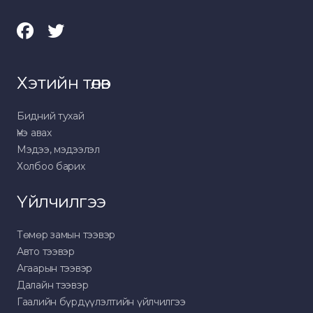
Хэтийн төлөв
Бидний тухай
Үнэ авах
Мэдээ, мэдээлэл
Холбоо барих
Үйлчилгээ
Төмөр замын тээвэр
Авто тээвэр
Агаарын тээвэр
Далайн тээвэр
Гаалийн бүрдүүлэлтийн үйлчилгээ