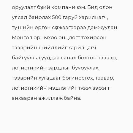
оруулалт бүхий компани юм. Бид олон
улсад байрлах 500 гаруй харилцагч,
түншийн өргөн сүлжээгээрээ дамжуулан
Монгол орныхоо онцлогт тохирсон
тээврийн шийдлийг харилцагч
байгууллагууддаа санал болгон тээвэр,
логистикийн зардлыг бууруулах,
тээврийн хугацааг богиносгох, тээвэр,
логистикийн мэдлэгийг түгээх зэрэгт
анхааран ажиллаж байна.