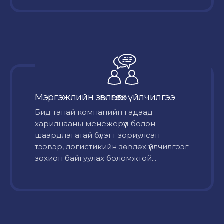
Мэргэжлийн зөвлөгөө өгөх үйлчилгээ
Бид танай компанийн гадаад
харилцааны менежерүүд болон
шаардлагатай бүлэгт зориулсан
тээвэр, логистикийн зөвлөх үйлчилгээг
зохион байгуулах боломжтой...