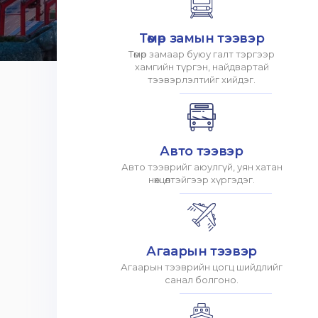
Төмөр замын тээвэр
Төмөр замаар буюу галт тэргээр
хамгийн түргэн, найдвартай
тээвэрлэлтийг хийдэг.
Авто тээвэр
Авто тээврийг аюулгүй, уян хатан
нөхцөлтэйгээр хүргэдэг.
Агаарын тээвэр
Агаарын тээврийн цогц шийдлийг
санал болгоно.