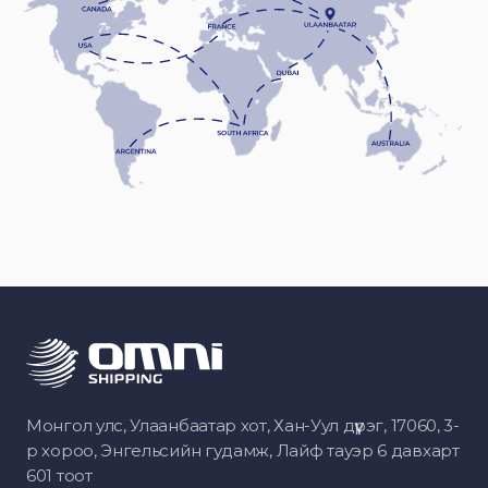
Монгол улс, Улаанбаатар хот, Хан-Уул дүүрэг, 17060, 3-
р хороо, Энгельсийн гудамж, Лайф тауэр 6 давхарт
601 тоот