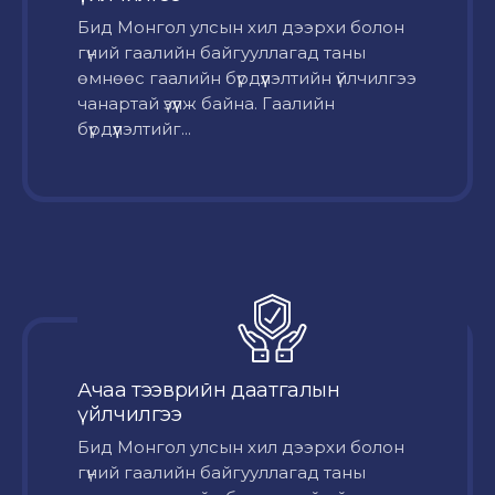
Бид Монгол улсын хил дээрхи болон
гүний гаалийн байгууллагад таны
өмнөөс гаалийн бүрдүүлэлтийн үйлчилгээ
чанартай үзүүлж байна. Гаалийн
бүрдүүлэлтийг...
Ачаа тээврийн даатгалын
үйлчилгээ
Бид Монгол улсын хил дээрхи болон
гүний гаалийн байгууллагад таны