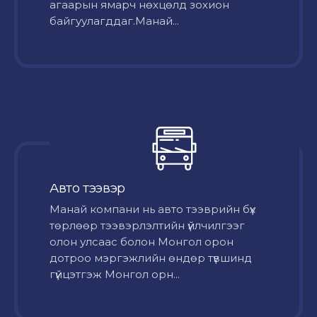
агаарын ямарч нөхцөлд зохион
байгуулагддаг.Манай...
Авто тээвэр
Mанай компани нь авто тээврийн бүх
төрлөөр тээвэрлэлтийн үйлчилгээг
олон улсаас болон Монгол орон
дотроо мэргэжлийн өндөр түвшинд
гүйцэтгэж Монгол орн...