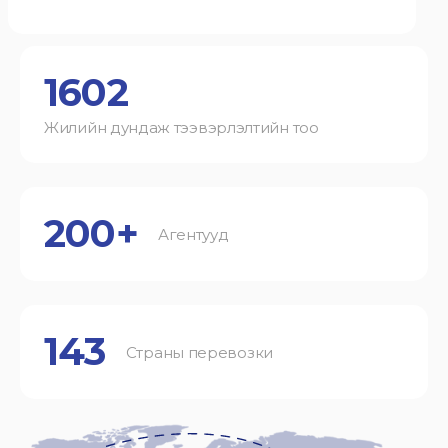
1602
Жилийн дундаж тээвэрлэлтийн тоо
200+
Агентууд
143
Страны перевозки