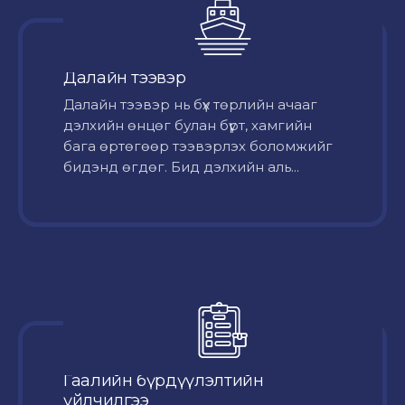
Далайн тээвэр
Далайн тээвэр нь бүх төрлийн ачааг
дэлхийн өнцөг булан бүрт, хамгийн
бага өртөгөөр тээвэрлэх боломжийг
бидэнд өгдөг. Бид дэлхийн аль...
Гаалийн бүрдүүлэлтийн
үйлчилгээ