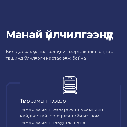
Манай үйлчилгээнүүд
Бид дараах үйлчилгээнүүдийг мэргэжлийн өндөр
түвшинд үйлчлүүлэгч нартаа үзүүлж байна.
Төмөр замын тээвэр
Төмөр замын тээвэрлэлт нь хамгийн
найдвартай тээвэрлэлтийн нэг юм.
Төмөр замын давуу тал нь цаг