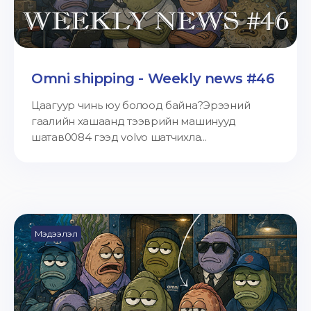
Omni shipping - Weekly news #46
Цаагуур чинь юу болоод байна?Эрээний
гаалийн хашаанд тээврийн машинууд
шатав0084 гээд volvo шатчихла...
Мэдээлэл