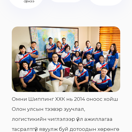
сүлжээ
Омни Шиппинг ХХК нь 2014 оноос хойш
Олон улсын тээвэр зуучлал,
логистикийн чиглэлээр үйл ажиллагаа
тасралтгүй явуулж буй дотоодын хөрөнгө