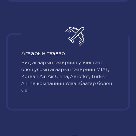
Агаарын тээвэр
Бид агаарын тээврийн үйлчилгээг
олон улсын агаарын тээврийн MIAT,
Korean Air, Air China, Aeroflot, Turkish
Airline компанийн Улаанбаатар болон
Сө...