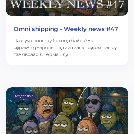
Omni shipping - Weekly news #47
Цаагуур чинь юу болоод байна?Eu
сүйрэх+ingЕвропын эдийн засаг сүйрэх цэг рүү
гээ явсаар л. Герман дү...
Мэдээлэл