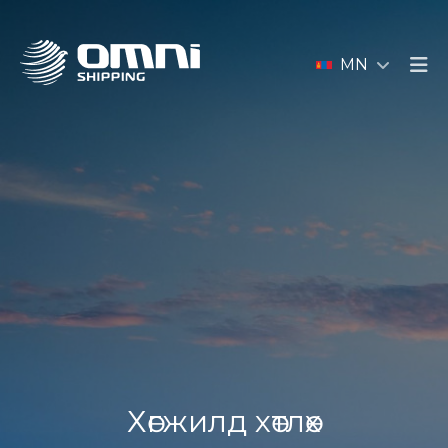
MN
Хөгжилд хөтлөх