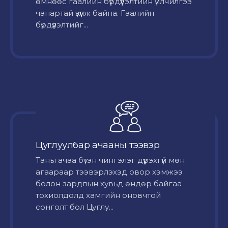
өмнөөс гаалийн бүрдүүлэлтийн үйлчилгээ
чанартай үзүүлж байна. Гаалийн
бүрдүүлэлтийг...
Цуглуулбар ачааны тээвэр
Таны ачаа бүтэн чингэлэг дүүрэхгүй мөн
агаараар тээвэрлэхэд овор хэмжээ
болон зардлын хувьд өндөр байгаа
тохиолдолд хамгийн оновчтой
сонголт бол Цуглу...