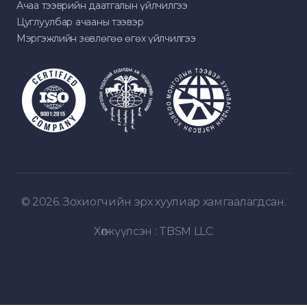
Ачаа тээврийн даатгалын үйлчилгээ
Цуглуулбар ачааны тээвэр
Мэргэжлийн зөвлөгөө өгөх үйлчилгээ
© 2026. Зохиогчийн эрх хуулиар хамгаалагдсан.
Хөгжүүлсэн :
TBSM LLC