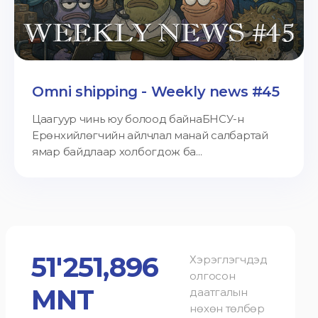
Omni shipping - Weekly news #45
Цаагуур чинь юу болоод байнаБНСУ-н
Ерөнхийлөгчийн айлчлал манай салбартай
ямар байдлаар холбогдож ба...
51'251,896
Хэрэглэгчдэд
олгосон
MNT
даатгалын
нөхөн төлбөр