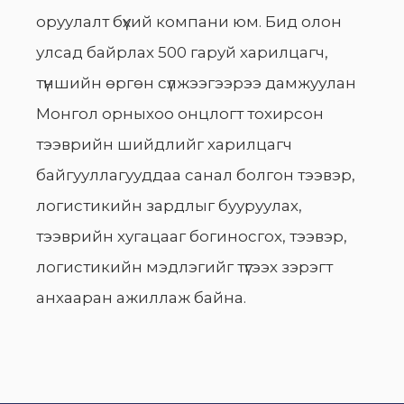
оруулалт бүхий компани юм. Бид олон
улсад байрлах 500 гаруй харилцагч,
түншийн өргөн сүлжээгээрээ дамжуулан
Монгол орныхоо онцлогт тохирсон
тээврийн шийдлийг харилцагч
байгууллагууддаа санал болгон тээвэр,
логистикийн зардлыг бууруулах,
тээврийн хугацааг богиносгох, тээвэр,
логистикийн мэдлэгийг түгээх зэрэгт
анхааран ажиллаж байна.