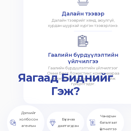
Далайн тээвэр
Далайн тээврийг хямд, аюулгүй,
хурдан шуурхай хүргэн тээвэрлэнэ.
Гаалийн бүрдүүлэлтийн
үйлчилгээ
Гаалийн бүрдүүлэлтийн үйлчилгээг
Яагаад Биднийг
Омни Бест Ложистикс компаниараа
дамжуулан хурдан шуурхай хийж
гүйцэтгэдэг.
Гэж?
Дэлхийг
Чанарын
холбосон
Бүх ачаа
баталгаат
агентын
даатгагдсан
үйлчилгээ