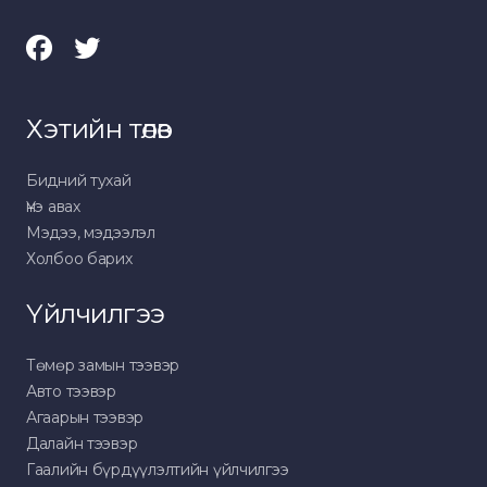
Хэтийн төлөв
Бидний тухай
Үнэ авах
Мэдээ, мэдээлэл
Холбоо барих
Үйлчилгээ
Төмөр замын тээвэр
Авто тээвэр
Агаарын тээвэр
Далайн тээвэр
Гаалийн бүрдүүлэлтийн үйлчилгээ