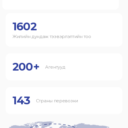
1602
Жилийн дундаж тээвэрлэлтийн тоо
200+
Агентууд
143
Страны перевозки