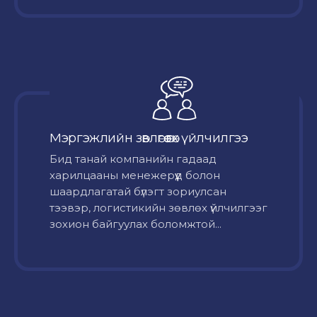
Мэргэжлийн зөвлөгөө өгөх үйлчилгээ
Бид танай компанийн гадаад
харилцааны менежерүүд болон
шаардлагатай бүлэгт зориулсан
тээвэр, логистикийн зөвлөх үйлчилгээг
зохион байгуулах боломжтой...