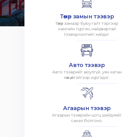
Төмөр замын тээвэр
Төмөр замаар буюу галт тэргээр
хамгийн түргэн, найдвартай
тээвэрлэлтийг хийдэг.
Авто тээвэр
Авто тээврийг аюулгүй, уян хатан
нөхцөлтэйгээр хүргэдэг.
Агаарын тээвэр
Агаарын тээврийн цогц шийдлийг
санал болгоно.