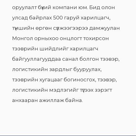
оруулалт бүхий компани юм. Бид олон
улсад байрлах 500 гаруй харилцагч,
түншийн өргөн сүлжээгээрээ дамжуулан
Монгол орныхоо онцлогт тохирсон
тээврийн шийдлийг харилцагч
байгууллагууддаа санал болгон тээвэр,
логистикийн зардлыг бууруулах,
тээврийн хугацааг богиносгох, тээвэр,
логистикийн мэдлэгийг түгээх зэрэгт
анхааран ажиллаж байна.