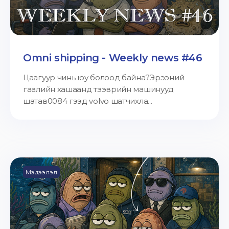
Omni shipping - Weekly news #46
Цаагуур чинь юу болоод байна?Эрээний
гаалийн хашаанд тээврийн машинууд
шатав0084 гээд volvo шатчихла...
Мэдээлэл