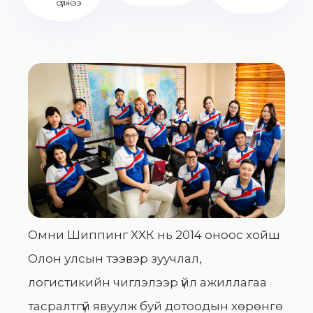
сүлжээ
Омни Шиппинг ХХК нь 2014 оноос хойш
Олон улсын тээвэр зуучлал,
логистикийн чиглэлээр үйл ажиллагаа
тасралтгүй явуулж буй дотоодын хөрөнгө