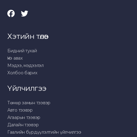
Хэтийн төлөв
Бидний тухай
Үнэ авах
Мэдээ, мэдээлэл
Холбоо барих
Үйлчилгээ
Төмөр замын тээвэр
Авто тээвэр
Агаарын тээвэр
Далайн тээвэр
Гаалийн бүрдүүлэлтийн үйлчилгээ