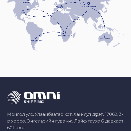
Монгол улс, Улаанбаатар хот, Хан-Уул дүүрэг, 17060, 3-
р хороо, Энгельсийн гудамж, Лайф тауэр 6 давхарт
601 тоот