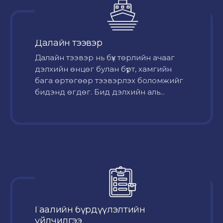
Далайн тээвэр
Далайн тээвэр нь бүх төрлийн ачааг
дэлхийн өнцөг булан бүрт, хамгийн
бага өртөгөөр тээвэрлэх боломжийг
бидэнд өгдөг. Бид дэлхийн аль...
Гаалийн бүрдүүлэлтийн
үйлчилгээ