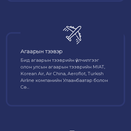
Агаарын тээвэр
Бид агаарын тээврийн үйлчилгээг
олон улсын агаарын тээврийн MIAT,
Korean Air, Air China, Aeroflot, Turkish
Airline компанийн Улаанбаатар болон
Сө...