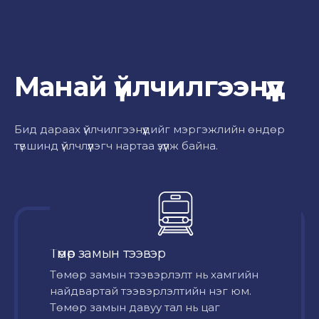
Манай үйлчилгээнүүд
Бид дараах үйлчилгээнүүдийг мэргэжлийн өндөр
түвшинд үйлчлүүлэгч нартаа үзүүлж байна.
Төмөр замын тээвэр
Төмөр замын тээвэрлэлт нь хамгийн
найдвартай тээвэрлэлтийн нэг юм.
Төмөр замын давуу тал нь цаг