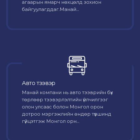
агаарын ямарч нөхцөлд зохион
байгуулагддаг.Манай...
Авто тээвэр
Mанай компани нь авто тээврийн бүх
төрлөөр тээвэрлэлтийн үйлчилгээг
олон улсаас болон Монгол орон
дотроо мэргэжлийн өндөр түвшинд
гүйцэтгэж Монгол орн...