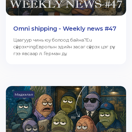
Omni shipping - Weekly news #47
Цаагуур чинь юу болоод байна?Eu
сүйрэх+ingЕвропын эдийн засаг сүйрэх цэг рүү
гээ явсаар л. Герман дү...
Мэдээлэл