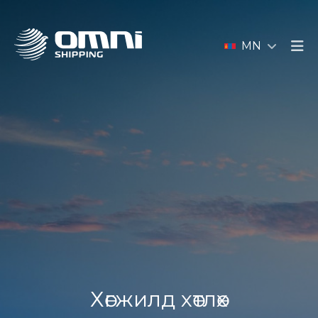
MN
Хөгжилд хөтлөх