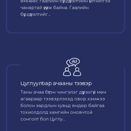
өмнөөс гаалийн бүрдүүлэлтийн үйлчилгээ
чанартай үзүүлж байна. Гаалийн
бүрдүүлэлтийг...
Цуглуулбар ачааны тээвэр
Таны ачаа бүтэн чингэлэг дүүрэхгүй мөн
агаараар тээвэрлэхэд овор хэмжээ
болон зардлын хувьд өндөр байгаа
тохиолдолд хамгийн оновчтой
сонголт бол Цуглу...