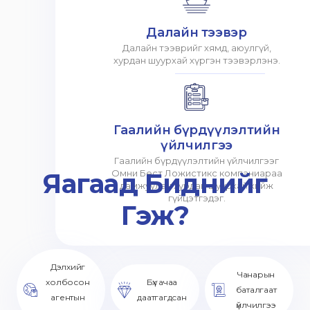
Далайн тээвэр
Далайн тээврийг хямд, аюулгүй,
хурдан шуурхай хүргэн тээвэрлэнэ.
Гаалийн бүрдүүлэлтийн
үйлчилгээ
Гаалийн бүрдүүлэлтийн үйлчилгээг
Яагаад Биднийг
Омни Бест Ложистикс компаниараа
дамжуулан хурдан шуурхай хийж
гүйцэтгэдэг.
Гэж?
Дэлхийг
Чанарын
холбосон
Бүх ачаа
баталгаат
агентын
даатгагдсан
үйлчилгээ