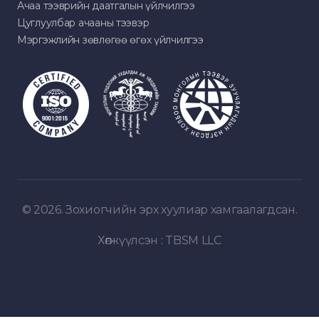
Ачаа тээврийн даатгалын үйлчилгээ
Цуглуулбар ачааны тээвэр
Мэргэжлийн зөвлөгөө өгөх үйлчилгээ
© 2026. Зохиогчийн эрх хуулиар хамгаалагдсан.
Хөгжүүлсэн :
TBSM LLC