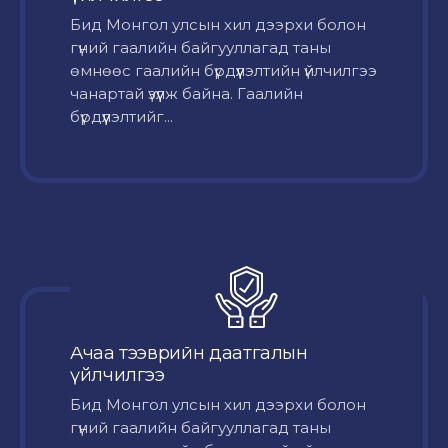
Бид Монгол улсын хил дээрхи болон
гүний гаалийн байгууллагад таны
өмнөөс гаалийн бүрдүүлэлтийн үйлчилгээ
чанартай үзүүлж байна. Гаалийн
бүрдүүлэлтийг...
Ачаа тээврийн даатгалын
үйлчилгээ
Бид Монгол улсын хил дээрхи болон
гүний гаалийн байгууллагад таны