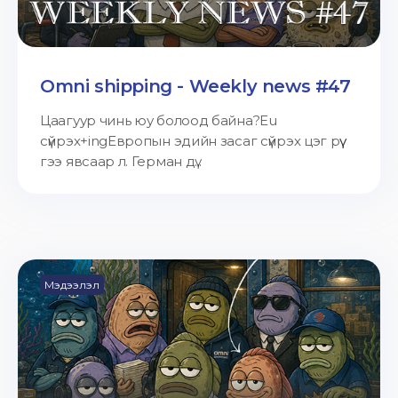
Omni shipping - Weekly news #47
Цаагуур чинь юу болоод байна?Eu
сүйрэх+ingЕвропын эдийн засаг сүйрэх цэг рүү
гээ явсаар л. Герман дү...
Мэдээлэл