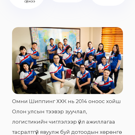
сүлжээ
Омни Шиппинг ХХК нь 2014 оноос хойш
Олон улсын тээвэр зуучлал,
логистикийн чиглэлээр үйл ажиллагаа
тасралтгүй явуулж буй дотоодын хөрөнгө