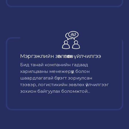
Мэргэжлийн зөвлөгөө өгөх үйлчилгээ
Бид танай компанийн гадаад
харилцааны менежерүүд болон
шаардлагатай бүлэгт зориулсан
тээвэр, логистикийн зөвлөх үйлчилгээг
зохион байгуулах боломжтой...