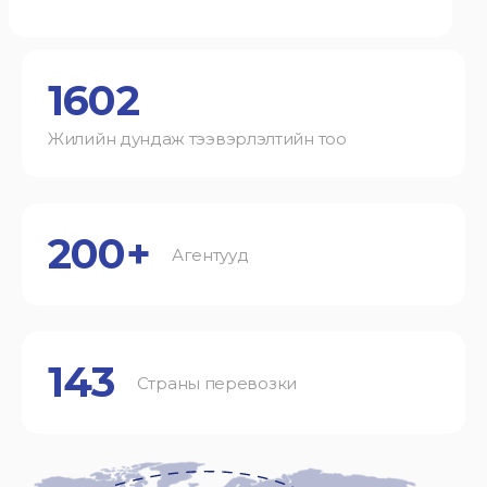
1602
Жилийн дундаж тээвэрлэлтийн тоо
200+
Агентууд
143
Страны перевозки