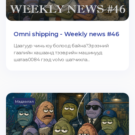
Omni shipping - Weekly news #46
Цаагуур чинь юу болоод байна?Эрээний
гаалийн хашаанд тээврийн машинууд
шатав0084 гээд volvo шатчихла...
Мэдээлэл