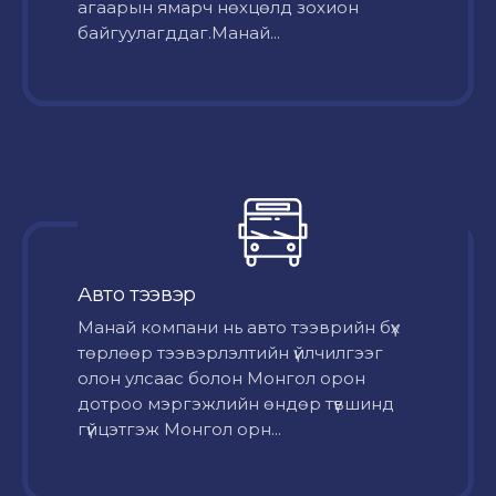
агаарын ямарч нөхцөлд зохион
байгуулагддаг.Манай...
Авто тээвэр
Mанай компани нь авто тээврийн бүх
төрлөөр тээвэрлэлтийн үйлчилгээг
олон улсаас болон Монгол орон
дотроо мэргэжлийн өндөр түвшинд
гүйцэтгэж Монгол орн...