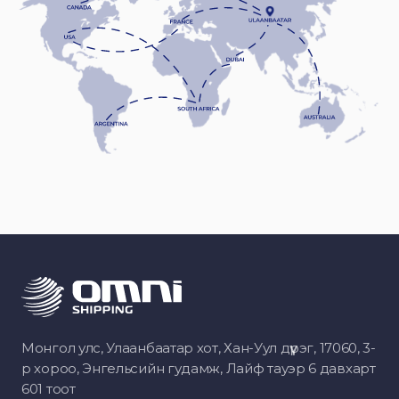
Монгол улс, Улаанбаатар хот, Хан-Уул дүүрэг, 17060, 3-
р хороо, Энгельсийн гудамж, Лайф тауэр 6 давхарт
601 тоот