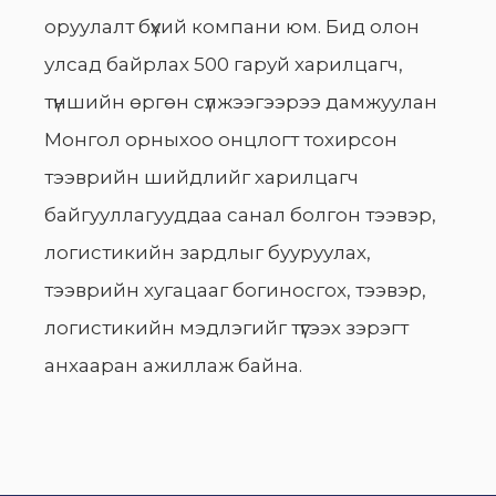
оруулалт бүхий компани юм. Бид олон
улсад байрлах 500 гаруй харилцагч,
түншийн өргөн сүлжээгээрээ дамжуулан
Монгол орныхоо онцлогт тохирсон
тээврийн шийдлийг харилцагч
байгууллагууддаа санал болгон тээвэр,
логистикийн зардлыг бууруулах,
тээврийн хугацааг богиносгох, тээвэр,
логистикийн мэдлэгийг түгээх зэрэгт
анхааран ажиллаж байна.