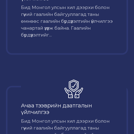
Бид Монгол улсын хил дээрхи болон
гүний гаалийн байгууллагад таны
өмнөөс гаалийн бүрдүүлэлтийн үйлчилгээ
чанартай үзүүлж байна. Гаалийн
бүрдүүлэлтийг...
Ачаа тээврийн даатгалын
үйлчилгээ
Бид Монгол улсын хил дээрхи болон
гүний гаалийн байгууллагад таны