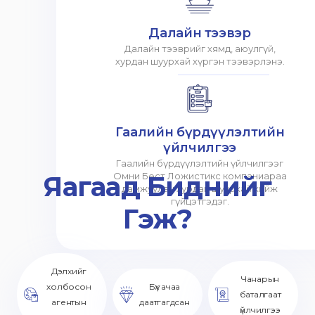
Далайн тээвэр
Далайн тээврийг хямд, аюулгүй,
хурдан шуурхай хүргэн тээвэрлэнэ.
Гаалийн бүрдүүлэлтийн
үйлчилгээ
Гаалийн бүрдүүлэлтийн үйлчилгээг
Яагаад Биднийг
Омни Бест Ложистикс компаниараа
дамжуулан хурдан шуурхай хийж
гүйцэтгэдэг.
Гэж?
Дэлхийг
Чанарын
холбосон
Бүх ачаа
баталгаат
агентын
даатгагдсан
үйлчилгээ