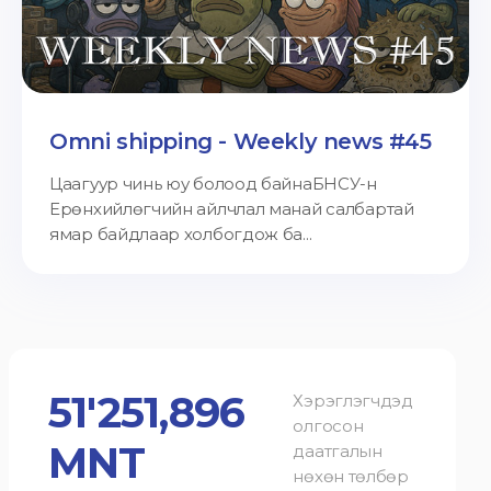
Omni shipping - Weekly news #45
Цаагуур чинь юу болоод байнаБНСУ-н
Ерөнхийлөгчийн айлчлал манай салбартай
ямар байдлаар холбогдож ба...
51'251,896
Хэрэглэгчдэд
олгосон
MNT
даатгалын
нөхөн төлбөр