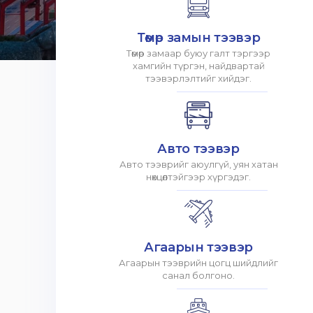
Төмөр замын тээвэр
Төмөр замаар буюу галт тэргээр
хамгийн түргэн, найдвартай
тээвэрлэлтийг хийдэг.
Авто тээвэр
Авто тээврийг аюулгүй, уян хатан
нөхцөлтэйгээр хүргэдэг.
Агаарын тээвэр
Агаарын тээврийн цогц шийдлийг
санал болгоно.