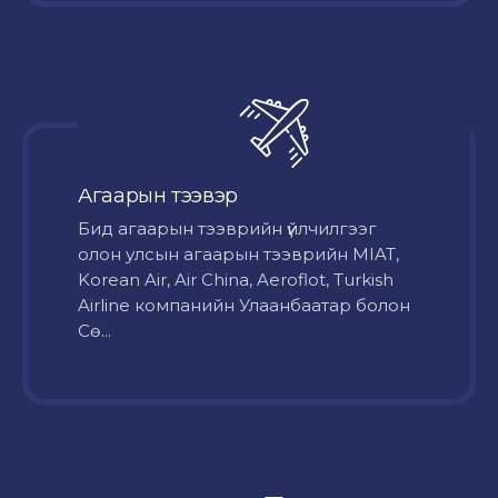
Агаарын тээвэр
Бид агаарын тээврийн үйлчилгээг
олон улсын агаарын тээврийн MIAT,
Korean Air, Air China, Aeroflot, Turkish
Airline компанийн Улаанбаатар болон
Сө...