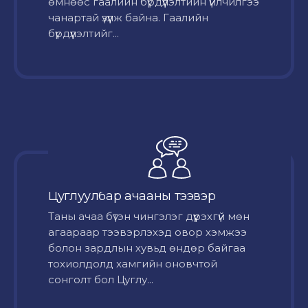
өмнөөс гаалийн бүрдүүлэлтийн үйлчилгээ
чанартай үзүүлж байна. Гаалийн
бүрдүүлэлтийг...
Цуглуулбар ачааны тээвэр
Таны ачаа бүтэн чингэлэг дүүрэхгүй мөн
агаараар тээвэрлэхэд овор хэмжээ
болон зардлын хувьд өндөр байгаа
тохиолдолд хамгийн оновчтой
сонголт бол Цуглу...