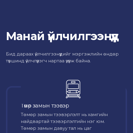
Манай үйлчилгээнүүд
Бид дараах үйлчилгээнүүдийг мэргэжлийн өндөр
түвшинд үйлчлүүлэгч нартаа үзүүлж байна.
Төмөр замын тээвэр
Төмөр замын тээвэрлэлт нь хамгийн
найдвартай тээвэрлэлтийн нэг юм.
Төмөр замын давуу тал нь цаг