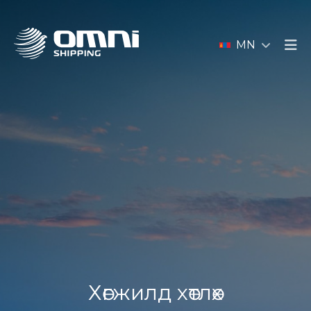
MN
Хөгжилд хөтлөх