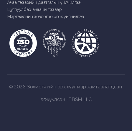
Ачаа тээврийн даатгалын үйлчилгээ
Цуглуулбар ачааны тээвэр
Мэргэжлийн зөвлөгөө өгөх үйлчилгээ
© 2026. Зохиогчийн эрх хуулиар хамгаалагдсан.
Хөгжүүлсэн :
TBSM LLC