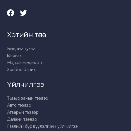
Хэтийн төлөв
Бидний тухай
Үнэ авах
Мэдээ, мэдээлэл
Холбоо барих
Үйлчилгээ
Төмөр замын тээвэр
Авто тээвэр
Агаарын тээвэр
Далайн тээвэр
Гаалийн бүрдүүлэлтийн үйлчилгээ