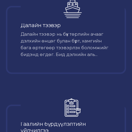
Далайн тээвэр
Далайн тээвэр нь бүх төрлийн ачааг
дэлхийн өнцөг булан бүрт, хамгийн
бага өртөгөөр тээвэрлэх боломжийг
бидэнд өгдөг. Бид дэлхийн аль...
Гаалийн бүрдүүлэлтийн
үйлчилгээ