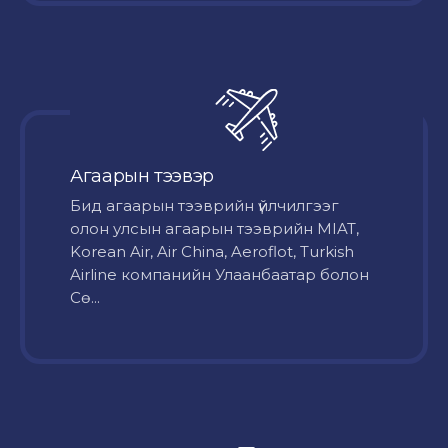
Агаарын тээвэр
Бид агаарын тээврийн үйлчилгээг
олон улсын агаарын тээврийн MIAT,
Korean Air, Air China, Aeroflot, Turkish
Airline компанийн Улаанбаатар болон
Сө...