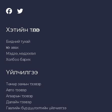
Хэтийн төлөв
Бидний тухай
Үнэ авах
Мэдээ, мэдээлэл
Холбоо барих
Үйлчилгээ
Төмөр замын тээвэр
Авто тээвэр
Агаарын тээвэр
Далайн тээвэр
Гаалийн бүрдүүлэлтийн үйлчилгээ