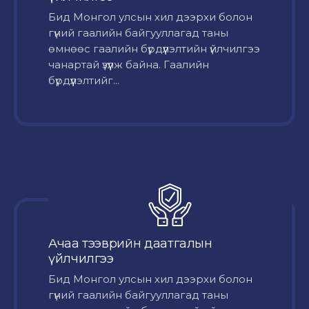
Бид Монгол улсын хил дээрхи болон
гүний гаалийн байгууллагад таны
өмнөөс гаалийн бүрдүүлэлтийн үйлчилгээ
чанартай үзүүлж байна. Гаалийн
бүрдүүлэлтийг...
Ачаа тээврийн даатгалын
үйлчилгээ
Бид Монгол улсын хил дээрхи болон
гүний гаалийн байгууллагад таны