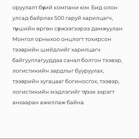
оруулалт бүхий компани юм. Бид олон
улсад байрлах 500 гаруй харилцагч,
түншийн өргөн сүлжээгээрээ дамжуулан
Монгол орныхоо онцлогт тохирсон
тээврийн шийдлийг харилцагч
байгууллагууддаа санал болгон тээвэр,
логистикийн зардлыг бууруулах,
тээврийн хугацааг богиносгох, тээвэр,
логистикийн мэдлэгийг түгээх зэрэгт
анхааран ажиллаж байна.