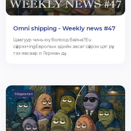
Omni shipping - Weekly news #47
Цаагуур чинь юу болоод байна?Eu
сүйрэх+ingЕвропын эдийн засаг сүйрэх цэг рүү
гээ явсаар л. Герман дү...
Мэдээлэл