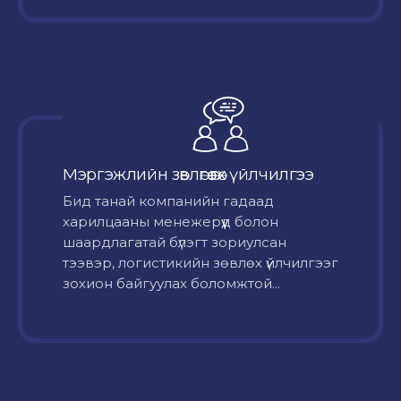
Мэргэжлийн зөвлөгөө өгөх үйлчилгээ
Бид танай компанийн гадаад
харилцааны менежерүүд болон
шаардлагатай бүлэгт зориулсан
тээвэр, логистикийн зөвлөх үйлчилгээг
зохион байгуулах боломжтой...