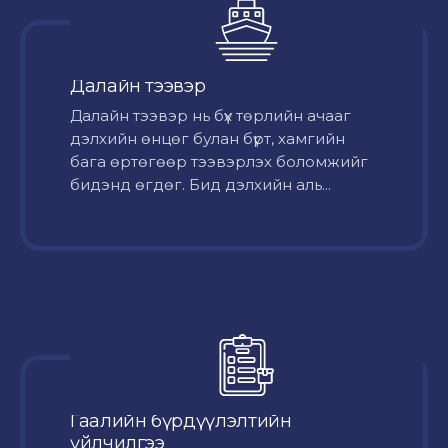
Далайн тээвэр
Далайн тээвэр нь бүх төрлийн ачааг
дэлхийн өнцөг булан бүрт, хамгийн
бага өртөгөөр тээвэрлэх боломжийг
бидэнд өгдөг. Бид дэлхийн аль...
Гаалийн бүрдүүлэлтийн
үйлчилгээ