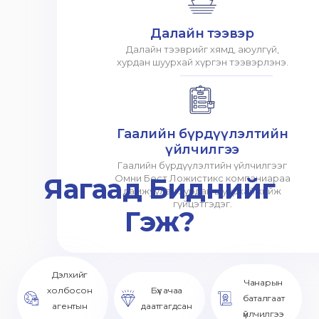
Далайн тээвэр
Далайн тээврийг хямд, аюулгүй,
хурдан шуурхай хүргэн тээвэрлэнэ.
Гаалийн бүрдүүлэлтийн
үйлчилгээ
Гаалийн бүрдүүлэлтийн үйлчилгээг
Яагаад Биднийг
Омни Бест Ложистикс компаниараа
дамжуулан хурдан шуурхай хийж
гүйцэтгэдэг.
Гэж?
Дэлхийг
Чанарын
холбосон
Бүх ачаа
баталгаат
агентын
даатгагдсан
үйлчилгээ