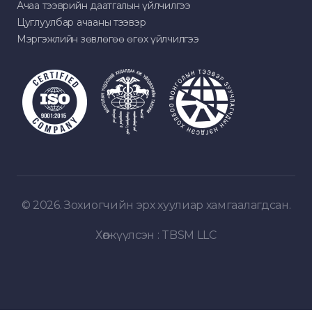
Ачаа тээврийн даатгалын үйлчилгээ
Цуглуулбар ачааны тээвэр
Мэргэжлийн зөвлөгөө өгөх үйлчилгээ
© 2026. Зохиогчийн эрх хуулиар хамгаалагдсан.
Хөгжүүлсэн :
TBSM LLC