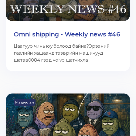
Omni shipping - Weekly news #46
Цаагуур чинь юу болоод байна?Эрээний
гаалийн хашаанд тээврийн машинууд
шатав0084 гээд volvo шатчихла...
Мэдээлэл