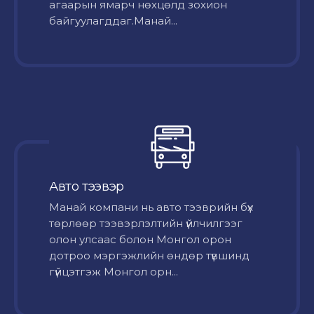
агаарын ямарч нөхцөлд зохион
байгуулагддаг.Манай...
Авто тээвэр
Mанай компани нь авто тээврийн бүх
төрлөөр тээвэрлэлтийн үйлчилгээг
олон улсаас болон Монгол орон
дотроо мэргэжлийн өндөр түвшинд
гүйцэтгэж Монгол орн...