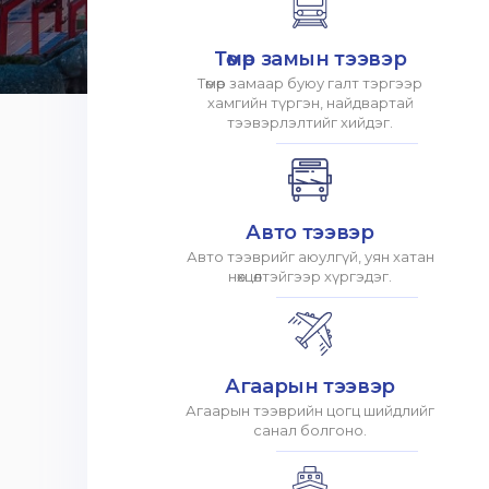
Төмөр замын тээвэр
Төмөр замаар буюу галт тэргээр
хамгийн түргэн, найдвартай
тээвэрлэлтийг хийдэг.
Авто тээвэр
Авто тээврийг аюулгүй, уян хатан
нөхцөлтэйгээр хүргэдэг.
Агаарын тээвэр
Агаарын тээврийн цогц шийдлийг
санал болгоно.