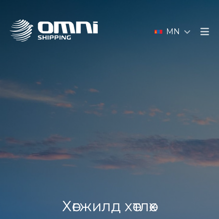
MN
Хөгжилд хөтлөх