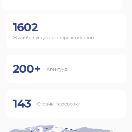
1602
Жилийн дундаж тээвэрлэлтийн тоо
200+
Агентууд
143
Страны перевозки