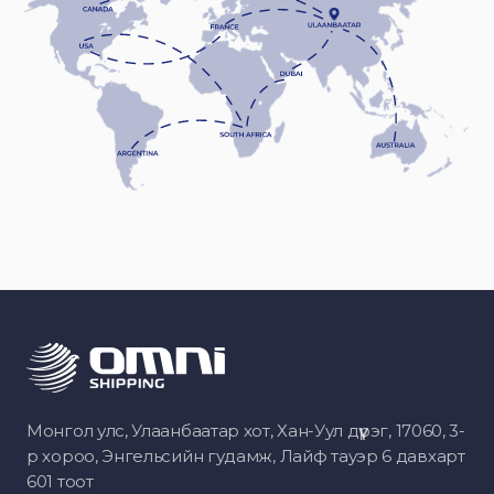
Монгол улс, Улаанбаатар хот, Хан-Уул дүүрэг, 17060, 3-
р хороо, Энгельсийн гудамж, Лайф тауэр 6 давхарт
601 тоот