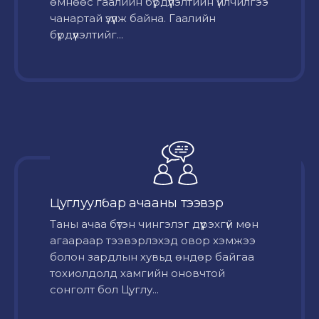
өмнөөс гаалийн бүрдүүлэлтийн үйлчилгээ
чанартай үзүүлж байна. Гаалийн
бүрдүүлэлтийг...
Цуглуулбар ачааны тээвэр
Таны ачаа бүтэн чингэлэг дүүрэхгүй мөн
агаараар тээвэрлэхэд овор хэмжээ
болон зардлын хувьд өндөр байгаа
тохиолдолд хамгийн оновчтой
сонголт бол Цуглу...