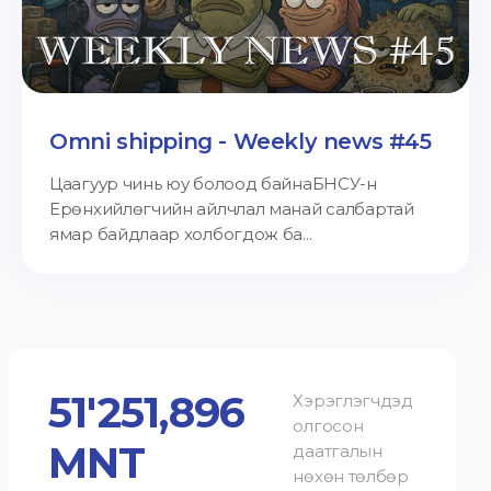
Omni shipping - Weekly news #45
Цаагуур чинь юу болоод байнаБНСУ-н
Ерөнхийлөгчийн айлчлал манай салбартай
ямар байдлаар холбогдож ба...
51'251,896
Хэрэглэгчдэд
олгосон
MNT
даатгалын
нөхөн төлбөр