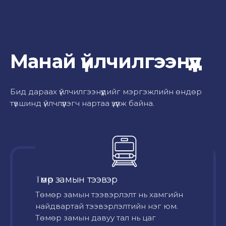
Манай үйлчилгээнүүд
Бид дараах үйлчилгээнүүдийг мэргэжлийн өндөр
түвшинд үйлчлүүлэгч нартаа үзүүлж байна.
Төмөр замын тээвэр
Төмөр замын тээвэрлэлт нь хамгийн
найдвартай тээвэрлэлтийн нэг юм.
Төмөр замын давуу тал нь цаг