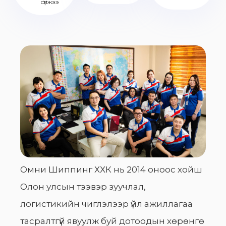
сүлжээ
Омни Шиппинг ХХК нь 2014 оноос хойш
Олон улсын тээвэр зуучлал,
логистикийн чиглэлээр үйл ажиллагаа
тасралтгүй явуулж буй дотоодын хөрөнгө