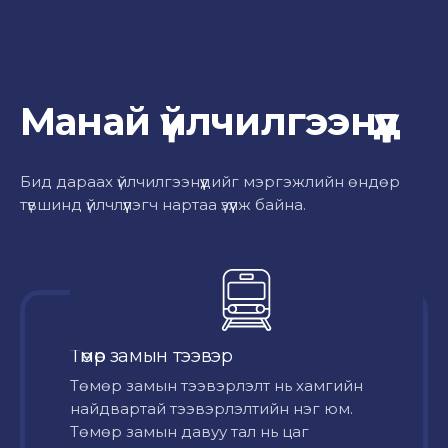
Манай үйлчилгээнүүд
Бид дараах үйлчилгээнүүдийг мэргэжлийн өндөр
түвшинд үйлчлүүлэгч нартаа үзүүлж байна.
Төмөр замын тээвэр
Төмөр замын тээвэрлэлт нь хамгийн
найдвартай тээвэрлэлтийн нэг юм.
Төмөр замын давуу тал нь цаг