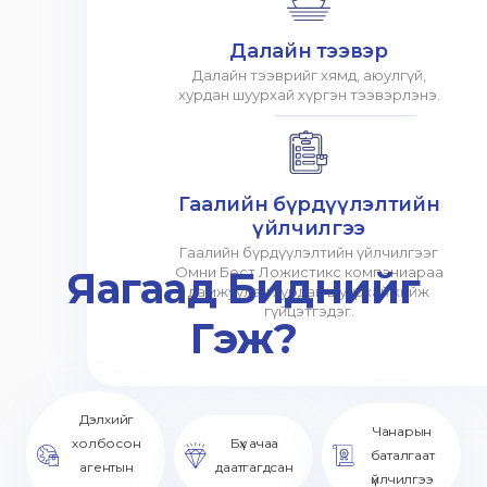
Далайн тээвэр
Далайн тээврийг хямд, аюулгүй,
хурдан шуурхай хүргэн тээвэрлэнэ.
Гаалийн бүрдүүлэлтийн
үйлчилгээ
Гаалийн бүрдүүлэлтийн үйлчилгээг
Яагаад Биднийг
Омни Бест Ложистикс компаниараа
дамжуулан хурдан шуурхай хийж
гүйцэтгэдэг.
Гэж?
Дэлхийг
Чанарын
холбосон
Бүх ачаа
баталгаат
агентын
даатгагдсан
үйлчилгээ