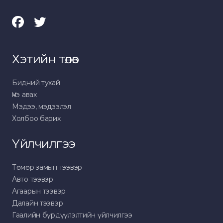
Хэтийн төлөв
Бидний тухай
Үнэ авах
Мэдээ, мэдээлэл
Холбоо барих
Үйлчилгээ
Төмөр замын тээвэр
Авто тээвэр
Агаарын тээвэр
Далайн тээвэр
Гаалийн бүрдүүлэлтийн үйлчилгээ