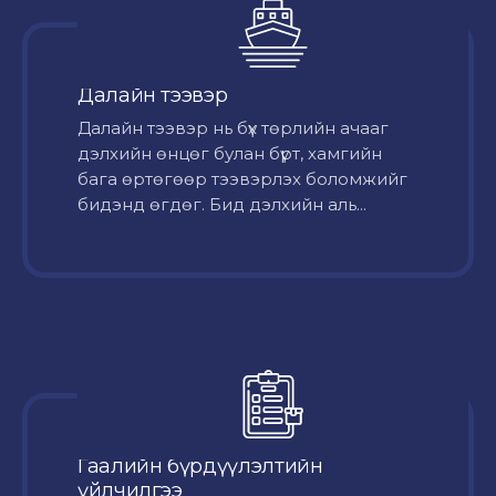
Далайн тээвэр
Далайн тээвэр нь бүх төрлийн ачааг
дэлхийн өнцөг булан бүрт, хамгийн
бага өртөгөөр тээвэрлэх боломжийг
бидэнд өгдөг. Бид дэлхийн аль...
Гаалийн бүрдүүлэлтийн
үйлчилгээ