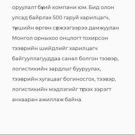
оруулалт бүхий компани юм. Бид олон
улсад байрлах 500 гаруй харилцагч,
түншийн өргөн сүлжээгээрээ дамжуулан
Монгол орныхоо онцлогт тохирсон
тээврийн шийдлийг харилцагч
байгууллагууддаа санал болгон тээвэр,
логистикийн зардлыг бууруулах,
тээврийн хугацааг богиносгох, тээвэр,
логистикийн мэдлэгийг түгээх зэрэгт
анхааран ажиллаж байна.