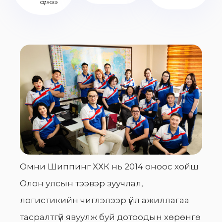
сүлжээ
Омни Шиппинг ХХК нь 2014 оноос хойш
Олон улсын тээвэр зуучлал,
логистикийн чиглэлээр үйл ажиллагаа
тасралтгүй явуулж буй дотоодын хөрөнгө