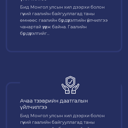
Бид Монгол улсын хил дээрхи болон
гүний гаалийн байгууллагад таны
өмнөөс гаалийн бүрдүүлэлтийн үйлчилгээ
чанартай үзүүлж байна. Гаалийн
бүрдүүлэлтийг...
Ачаа тээврийн даатгалын
үйлчилгээ
Бид Монгол улсын хил дээрхи болон
гүний гаалийн байгууллагад таны