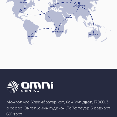
Монгол улс, Улаанбаатар хот, Хан-Уул дүүрэг, 17060, 3-
р хороо, Энгельсийн гудамж, Лайф тауэр 6 давхарт
601 тоот