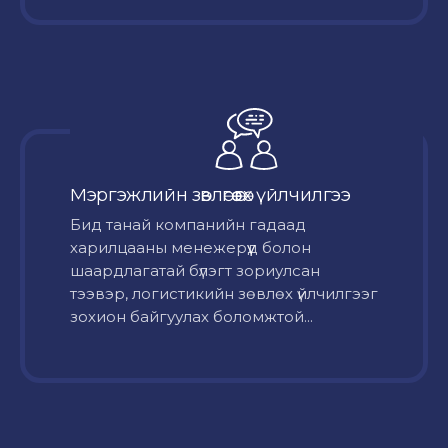
Мэргэжлийн зөвлөгөө өгөх үйлчилгээ
Бид танай компанийн гадаад
харилцааны менежерүүд болон
шаардлагатай бүлэгт зориулсан
тээвэр, логистикийн зөвлөх үйлчилгээг
зохион байгуулах боломжтой...