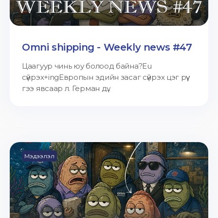
Omni shipping - Weekly news #47
Цаагуур чинь юу болоод байна?Eu
сүйрэх+ingЕвропын эдийн засаг сүйрэх цэг рүү
гээ явсаар л. Герман дү...
Мэдээлэл