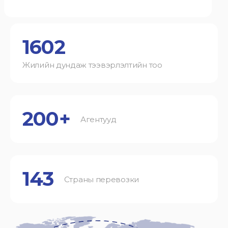
1602
Жилийн дундаж тээвэрлэлтийн тоо
200+
Агентууд
143
Страны перевозки