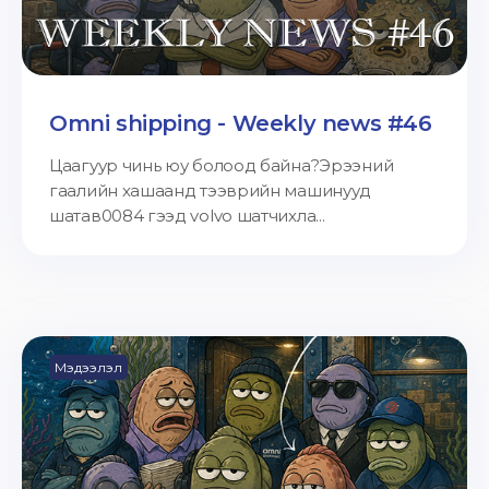
Omni shipping - Weekly news #46
Цаагуур чинь юу болоод байна?Эрээний
гаалийн хашаанд тээврийн машинууд
шатав0084 гээд volvo шатчихла...
Мэдээлэл