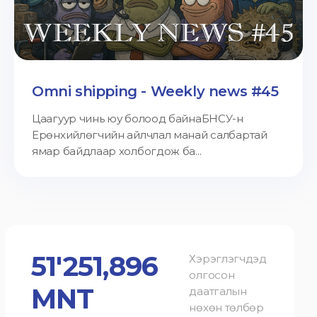
Omni shipping - Weekly news #45
Цаагуур чинь юу болоод байнаБНСУ-н
Ерөнхийлөгчийн айлчлал манай салбартай
ямар байдлаар холбогдож ба...
51'251,896
Хэрэглэгчдэд
олгосон
MNT
даатгалын
нөхөн төлбөр