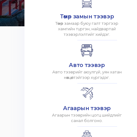
Төмөр замын тээвэр
Төмөр замаар буюу галт тэргээр
хамгийн түргэн, найдвартай
тээвэрлэлтийг хийдэг.
Авто тээвэр
Авто тээврийг аюулгүй, уян хатан
нөхцөлтэйгээр хүргэдэг.
Агаарын тээвэр
Агаарын тээврийн цогц шийдлийг
санал болгоно.