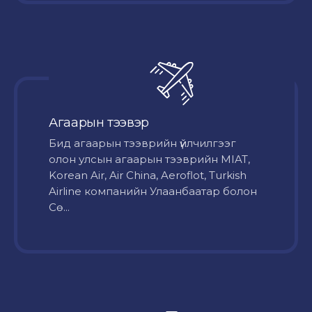
Агаарын тээвэр
Бид агаарын тээврийн үйлчилгээг
олон улсын агаарын тээврийн MIAT,
Korean Air, Air China, Aeroflot, Turkish
Airline компанийн Улаанбаатар болон
Сө...