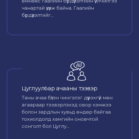
өмнөөс гаалийн бүрдүүлэлтийн үйлчилгээ
чанартай үзүүлж байна. Гаалийн
бүрдүүлэлтийг...
Цуглуулбар ачааны тээвэр
Таны ачаа бүтэн чингэлэг дүүрэхгүй мөн
агаараар тээвэрлэхэд овор хэмжээ
болон зардлын хувьд өндөр байгаа
тохиолдолд хамгийн оновчтой
сонголт бол Цуглу...