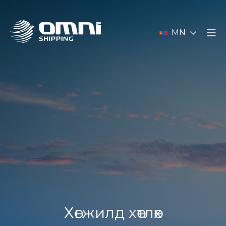
MN
Хөгжилд хөтлөх