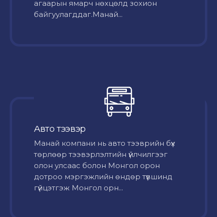
агаарын ямарч нөхцөлд зохион
байгуулагддаг.Манай...
Авто тээвэр
Mанай компани нь авто тээврийн бүх
төрлөөр тээвэрлэлтийн үйлчилгээг
олон улсаас болон Монгол орон
дотроо мэргэжлийн өндөр түвшинд
гүйцэтгэж Монгол орн...