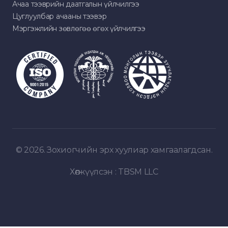
Ачаа тээврийн даатгалын үйлчилгээ
Цуглуулбар ачааны тээвэр
Мэргэжлийн зөвлөгөө өгөх үйлчилгээ
© 2026. Зохиогчийн эрх хуулиар хамгаалагдсан.
Хөгжүүлсэн :
TBSM LLC