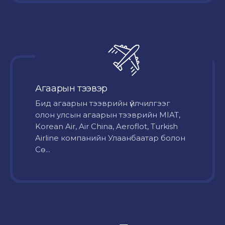
Агаарын тээвэр
Бид агаарын тээврийн үйлчилгээг
олон улсын агаарын тээврийн MIAT,
Korean Air, Air China, Aeroflot, Turkish
Airline компанийн Улаанбаатар болон
Сө...