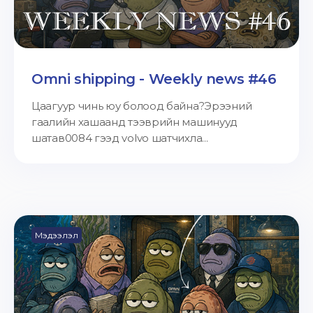
Omni shipping - Weekly news #46
Цаагуур чинь юу болоод байна?Эрээний
гаалийн хашаанд тээврийн машинууд
шатав0084 гээд volvo шатчихла...
Мэдээлэл