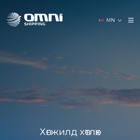
MN
Хөгжилд хөтлөх