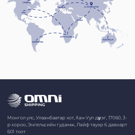
Монгол улс, Улаанбаатар хот, Хан-Уул дүүрэг, 17060, 3-
р хороо, Энгельсийн гудамж, Лайф тауэр 6 давхарт
601 тоот