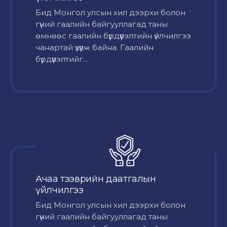
Бид Монгол улсын хил дээрхи болон
гүний гаалийн байгууллагад таны
өмнөөс гаалийн бүрдүүлэлтийн үйлчилгээ
чанартай үзүүлж байна. Гаалийн
бүрдүүлэлтийг...
Ачаа тээврийн даатгалын
үйлчилгээ
Бид Монгол улсын хил дээрхи болон
гүний гаалийн байгууллагад таны