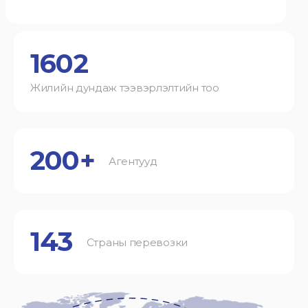
1602
Жилийн дундаж тээвэрлэлтийн тоо
200+
Агентууд
143
Страны перевозки