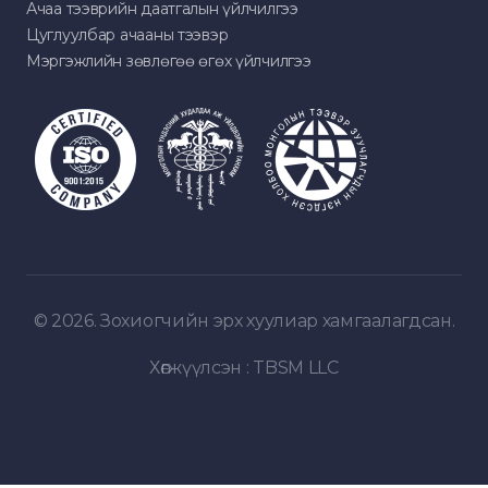
Ачаа тээврийн даатгалын үйлчилгээ
Цуглуулбар ачааны тээвэр
Мэргэжлийн зөвлөгөө өгөх үйлчилгээ
© 2026. Зохиогчийн эрх хуулиар хамгаалагдсан.
Хөгжүүлсэн :
TBSM LLC