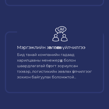
Мэргэжлийн зөвлөгөө өгөх үйлчилгээ
Бид танай компанийн гадаад
харилцааны менежерүүд болон
шаардлагатай бүлэгт зориулсан
тээвэр, логистикийн зөвлөх үйлчилгээг
зохион байгуулах боломжтой...