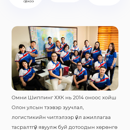
сүлжээ
Омни Шиппинг ХХК нь 2014 оноос хойш
Олон улсын тээвэр зуучлал,
логистикийн чиглэлээр үйл ажиллагаа
тасралтгүй явуулж буй дотоодын хөрөнгө