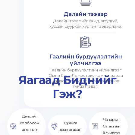
Далайн тээвэр
Далайн тээврийг хямд, аюулгүй,
хурдан шуурхай хүргэн тээвэрлэнэ.
Гаалийн бүрдүүлэлтийн
үйлчилгээ
Гаалийн бүрдүүлэлтийн үйлчилгээг
Яагаад Биднийг
Омни Бест Ложистикс компаниараа
дамжуулан хурдан шуурхай хийж
гүйцэтгэдэг.
Гэж?
Дэлхийг
Чанарын
холбосон
Бүх ачаа
баталгаат
агентын
даатгагдсан
үйлчилгээ