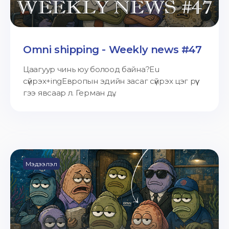
Omni shipping - Weekly news #47
Цаагуур чинь юу болоод байна?Eu
сүйрэх+ingЕвропын эдийн засаг сүйрэх цэг рүү
гээ явсаар л. Герман дү...
Мэдээлэл