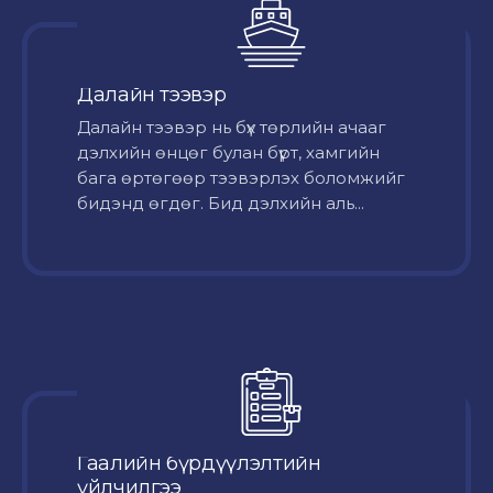
Далайн тээвэр
Далайн тээвэр нь бүх төрлийн ачааг
дэлхийн өнцөг булан бүрт, хамгийн
бага өртөгөөр тээвэрлэх боломжийг
бидэнд өгдөг. Бид дэлхийн аль...
Гаалийн бүрдүүлэлтийн
үйлчилгээ