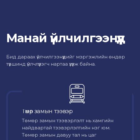
Манай үйлчилгээнүүд
Бид дараах үйлчилгээнүүдийг мэргэжлийн өндөр
түвшинд үйлчлүүлэгч нартаа үзүүлж байна.
Төмөр замын тээвэр
Төмөр замын тээвэрлэлт нь хамгийн
найдвартай тээвэрлэлтийн нэг юм.
Төмөр замын давуу тал нь цаг