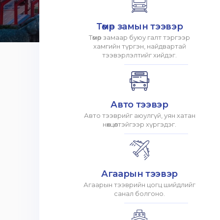
Төмөр замын тээвэр
Төмөр замаар буюу галт тэргээр
хамгийн түргэн, найдвартай
тээвэрлэлтийг хийдэг.
Авто тээвэр
Авто тээврийг аюулгүй, уян хатан
нөхцөлтэйгээр хүргэдэг.
Агаарын тээвэр
Агаарын тээврийн цогц шийдлийг
санал болгоно.