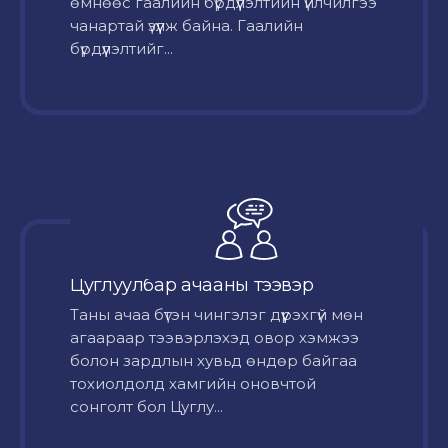
өмнөөс гаалийн бүрдүүлэлтийн үйлчилгээ
чанартай үзүүлж байна. Гаалийн
бүрдүүлэлтийг...
Цуглуулбар ачааны тээвэр
Таны ачаа бүтэн чингэлэг дүүрэхгүй мөн
агаараар тээвэрлэхэд овор хэмжээ
болон зардлын хувьд өндөр байгаа
тохиолдолд хамгийн оновчтой
сонголт бол Цуглу...