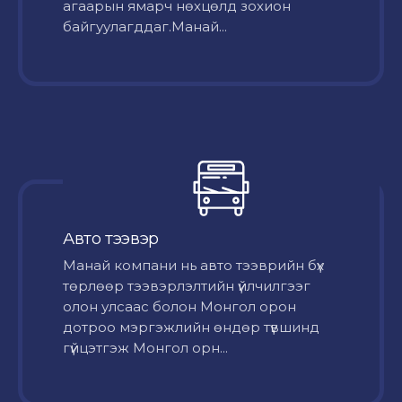
агаарын ямарч нөхцөлд зохион
байгуулагддаг.Манай...
Авто тээвэр
Mанай компани нь авто тээврийн бүх
төрлөөр тээвэрлэлтийн үйлчилгээг
олон улсаас болон Монгол орон
дотроо мэргэжлийн өндөр түвшинд
гүйцэтгэж Монгол орн...