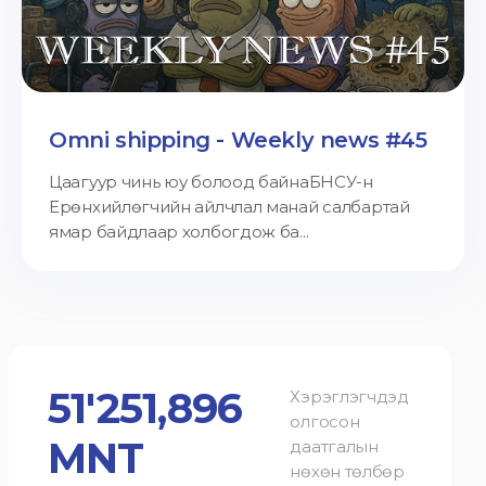
Omni shipping - Weekly news #45
Цаагуур чинь юу болоод байнаБНСУ-н
Ерөнхийлөгчийн айлчлал манай салбартай
ямар байдлаар холбогдож ба...
51'251,896
Хэрэглэгчдэд
олгосон
MNT
даатгалын
нөхөн төлбөр