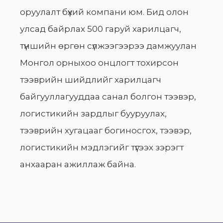
оруулалт бүхий компани юм. Бид олон
улсад байрлах 500 гаруй харилцагч,
түншийн өргөн сүлжээгээрээ дамжуулан
Монгол орныхоо онцлогт тохирсон
тээврийн шийдлийг харилцагч
байгууллагууддаа санал болгон тээвэр,
логистикийн зардлыг бууруулах,
тээврийн хугацааг богиносгох, тээвэр,
логистикийн мэдлэгийг түгээх зэрэгт
анхааран ажиллаж байна.