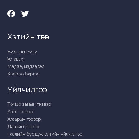
Хэтийн төлөв
Бидний тухай
Үнэ авах
Мэдээ, мэдээлэл
Холбоо барих
Үйлчилгээ
Төмөр замын тээвэр
Авто тээвэр
Агаарын тээвэр
Далайн тээвэр
Гаалийн бүрдүүлэлтийн үйлчилгээ