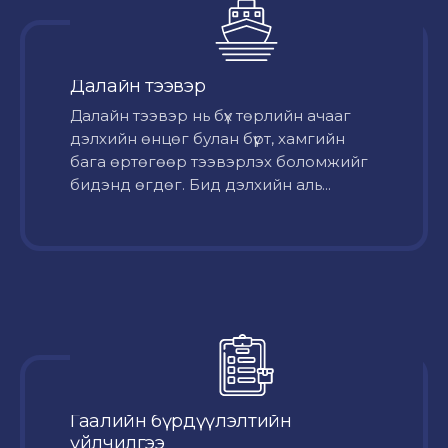
Далайн тээвэр
Далайн тээвэр нь бүх төрлийн ачааг
дэлхийн өнцөг булан бүрт, хамгийн
бага өртөгөөр тээвэрлэх боломжийг
бидэнд өгдөг. Бид дэлхийн аль...
Гаалийн бүрдүүлэлтийн
үйлчилгээ