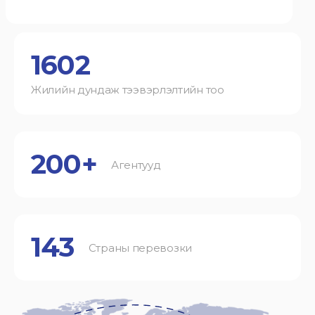
1602
Жилийн дундаж тээвэрлэлтийн тоо
200+
Агентууд
143
Страны перевозки