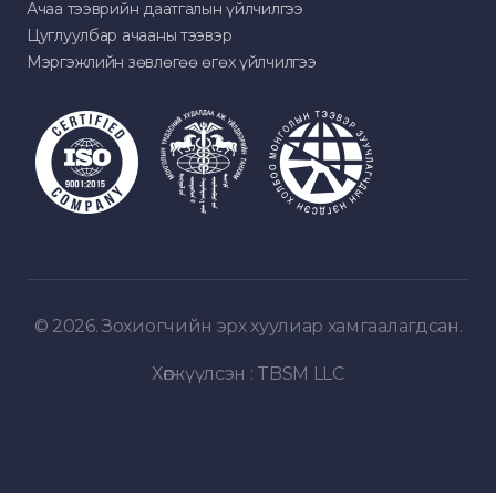
Ачаа тээврийн даатгалын үйлчилгээ
Цуглуулбар ачааны тээвэр
Мэргэжлийн зөвлөгөө өгөх үйлчилгээ
© 2026. Зохиогчийн эрх хуулиар хамгаалагдсан.
Хөгжүүлсэн :
TBSM LLC