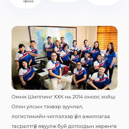
сүлжээ
Омни Шиппинг ХХК нь 2014 оноос хойш
Олон улсын тээвэр зуучлал,
логистикийн чиглэлээр үйл ажиллагаа
тасралтгүй явуулж буй дотоодын хөрөнгө