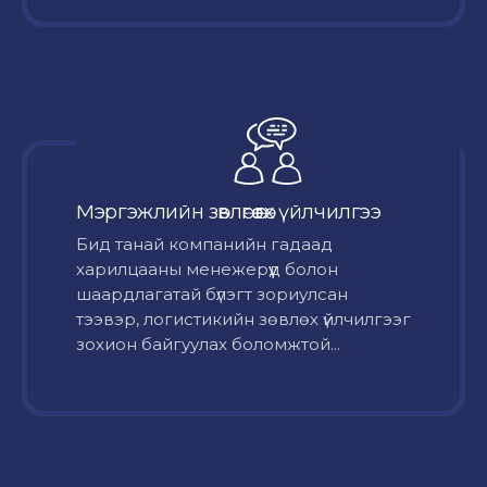
Мэргэжлийн зөвлөгөө өгөх үйлчилгээ
Бид танай компанийн гадаад
харилцааны менежерүүд болон
шаардлагатай бүлэгт зориулсан
тээвэр, логистикийн зөвлөх үйлчилгээг
зохион байгуулах боломжтой...