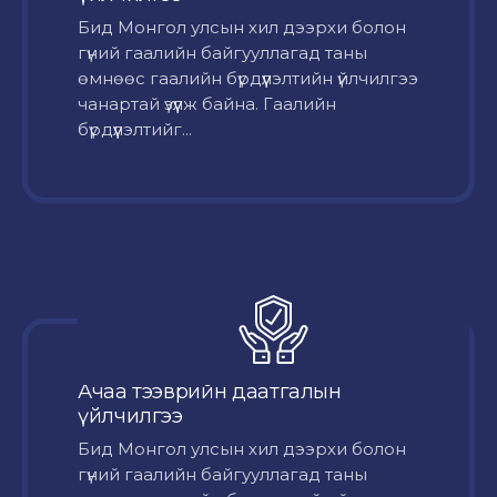
Бид Монгол улсын хил дээрхи болон
гүний гаалийн байгууллагад таны
өмнөөс гаалийн бүрдүүлэлтийн үйлчилгээ
чанартай үзүүлж байна. Гаалийн
бүрдүүлэлтийг...
Ачаа тээврийн даатгалын
үйлчилгээ
Бид Монгол улсын хил дээрхи болон
гүний гаалийн байгууллагад таны