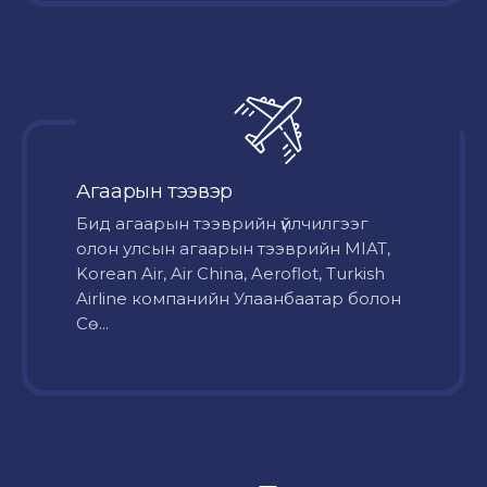
Агаарын тээвэр
Бид агаарын тээврийн үйлчилгээг
олон улсын агаарын тээврийн MIAT,
Korean Air, Air China, Aeroflot, Turkish
Airline компанийн Улаанбаатар болон
Сө...