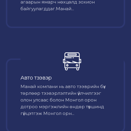
агаарын ямарч нөхцөлд зохион
байгуулагддаг.Манай...
Авто тээвэр
Mанай компани нь авто тээврийн бүх
төрлөөр тээвэрлэлтийн үйлчилгээг
олон улсаас болон Монгол орон
дотроо мэргэжлийн өндөр түвшинд
гүйцэтгэж Монгол орн...