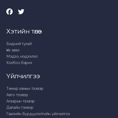
Хэтийн төлөв
Бидний тухай
Үнэ авах
Мэдээ, мэдээлэл
Холбоо барих
Үйлчилгээ
Төмөр замын тээвэр
Авто тээвэр
Агаарын тээвэр
Далайн тээвэр
Гаалийн бүрдүүлэлтийн үйлчилгээ