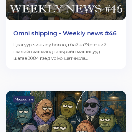
Omni shipping - Weekly news #46
Цаагуур чинь юу болоод байна?Эрээний
гаалийн хашаанд тээврийн машинууд
шатав0084 гээд volvo шатчихла...
Мэдээлэл