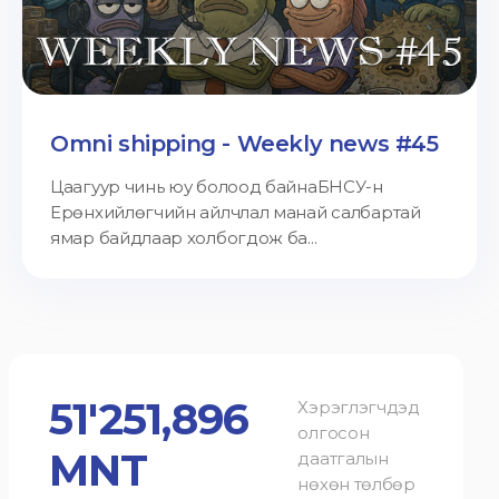
Omni shipping - Weekly news #45
Цаагуур чинь юу болоод байнаБНСУ-н
Ерөнхийлөгчийн айлчлал манай салбартай
ямар байдлаар холбогдож ба...
51'251,896
Хэрэглэгчдэд
олгосон
MNT
даатгалын
нөхөн төлбөр