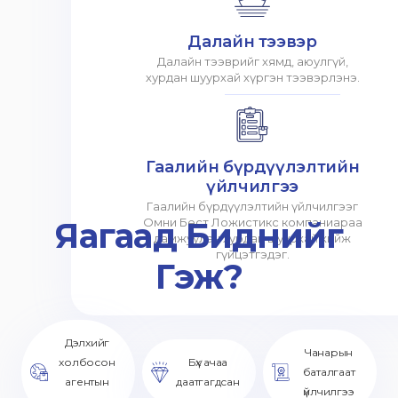
Далайн тээвэр
Далайн тээврийг хямд, аюулгүй,
хурдан шуурхай хүргэн тээвэрлэнэ.
Гаалийн бүрдүүлэлтийн
үйлчилгээ
Гаалийн бүрдүүлэлтийн үйлчилгээг
Яагаад Биднийг
Омни Бест Ложистикс компаниараа
дамжуулан хурдан шуурхай хийж
гүйцэтгэдэг.
Гэж?
Дэлхийг
Чанарын
холбосон
Бүх ачаа
баталгаат
агентын
даатгагдсан
үйлчилгээ