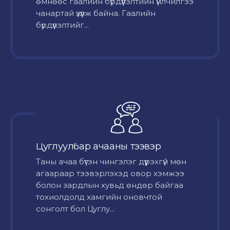
өмнөөс гаалийн бүрдүүлэлтийн үйлчилгээ
чанартай үзүүлж байна. Гаалийн
бүрдүүлэлтийг...
Цуглуулбар ачааны тээвэр
Таны ачаа бүтэн чингэлэг дүүрэхгүй мөн
агаараар тээвэрлэхэд овор хэмжээ
болон зардлын хувьд өндөр байгаа
тохиолдолд хамгийн оновчтой
сонголт бол Цуглу...