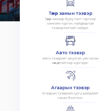
Төмөр замын тээвэр
Төмөр замаар буюу галт тэргээр
хамгийн түргэн, найдвартай
тээвэрлэлтийг хийдэг.
Авто тээвэр
Авто тээврийг аюулгүй, уян хатан
нөхцөлтэйгээр хүргэдэг.
Агаарын тээвэр
Агаарын тээврийн цогц шийдлийг
санал болгоно.