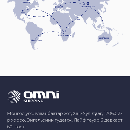
Монгол улс, Улаанбаатар хот, Хан-Уул дүүрэг, 17060, 3-
р хороо, Энгельсийн гудамж, Лайф тауэр 6 давхарт
601 тоот