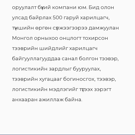
оруулалт бүхий компани юм. Бид олон
улсад байрлах 500 гаруй харилцагч,
түншийн өргөн сүлжээгээрээ дамжуулан
Монгол орныхоо онцлогт тохирсон
тээврийн шийдлийг харилцагч
байгууллагууддаа санал болгон тээвэр,
логистикийн зардлыг бууруулах,
тээврийн хугацааг богиносгох, тээвэр,
логистикийн мэдлэгийг түгээх зэрэгт
анхааран ажиллаж байна.