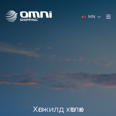
MN
Хөгжилд хөтлөх