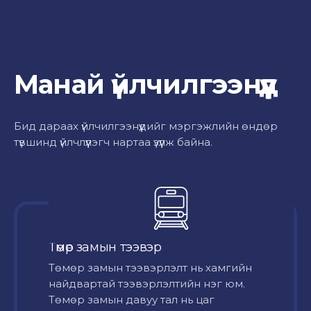
Манай үйлчилгээнүүд
Бид дараах үйлчилгээнүүдийг мэргэжлийн өндөр
түвшинд үйлчлүүлэгч нартаа үзүүлж байна.
Төмөр замын тээвэр
Төмөр замын тээвэрлэлт нь хамгийн
найдвартай тээвэрлэлтийн нэг юм.
Төмөр замын давуу тал нь цаг