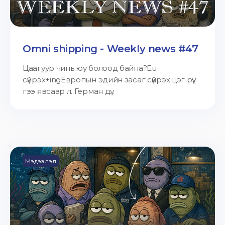
Omni shipping - Weekly news #47
Цаагуур чинь юу болоод байна?Eu
сүйрэх+ingЕвропын эдийн засаг сүйрэх цэг рүү
гээ явсаар л. Герман дү...
Мэдээлэл