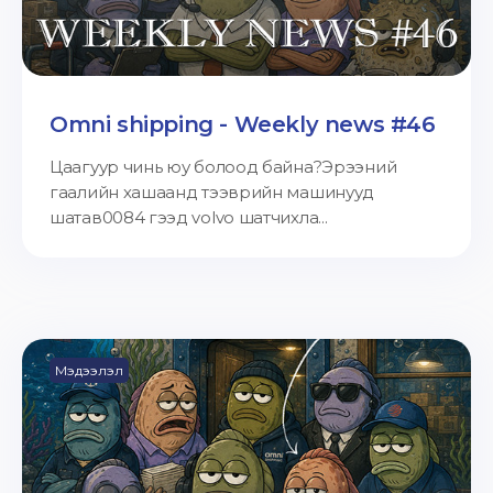
Omni shipping - Weekly news #46
Цаагуур чинь юу болоод байна?Эрээний
гаалийн хашаанд тээврийн машинууд
шатав0084 гээд volvo шатчихла...
Мэдээлэл