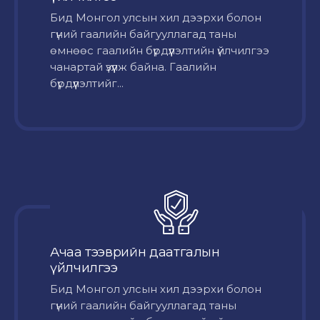
Бид Монгол улсын хил дээрхи болон
гүний гаалийн байгууллагад таны
өмнөөс гаалийн бүрдүүлэлтийн үйлчилгээ
чанартай үзүүлж байна. Гаалийн
бүрдүүлэлтийг...
Ачаа тээврийн даатгалын
үйлчилгээ
Бид Монгол улсын хил дээрхи болон
гүний гаалийн байгууллагад таны