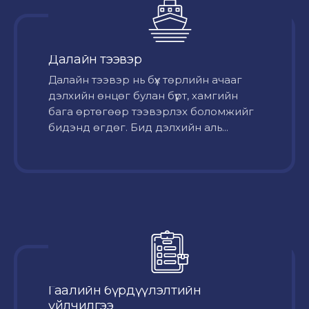
Далайн тээвэр
Далайн тээвэр нь бүх төрлийн ачааг
дэлхийн өнцөг булан бүрт, хамгийн
бага өртөгөөр тээвэрлэх боломжийг
бидэнд өгдөг. Бид дэлхийн аль...
Гаалийн бүрдүүлэлтийн
үйлчилгээ