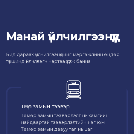
Манай үйлчилгээнүүд
Бид дараах үйлчилгээнүүдийг мэргэжлийн өндөр
түвшинд үйлчлүүлэгч нартаа үзүүлж байна.
Төмөр замын тээвэр
Төмөр замын тээвэрлэлт нь хамгийн
найдвартай тээвэрлэлтийн нэг юм.
Төмөр замын давуу тал нь цаг