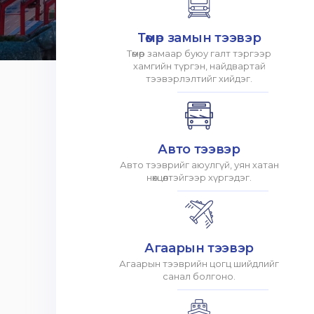
Төмөр замын тээвэр
Төмөр замаар буюу галт тэргээр
хамгийн түргэн, найдвартай
тээвэрлэлтийг хийдэг.
Авто тээвэр
Авто тээврийг аюулгүй, уян хатан
нөхцөлтэйгээр хүргэдэг.
Агаарын тээвэр
Агаарын тээврийн цогц шийдлийг
санал болгоно.