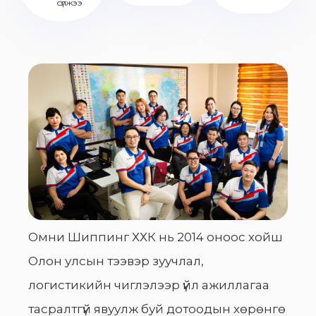
сүлжээ
Омни Шиппинг ХХК нь 2014 оноос хойш
Олон улсын тээвэр зуучлал,
логистикийн чиглэлээр үйл ажиллагаа
тасралтгүй явуулж буй дотоодын хөрөнгө