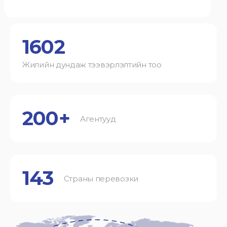
1602
Жилийн дундаж тээвэрлэлтийн тоо
200+
Агентууд
143
Страны перевозки