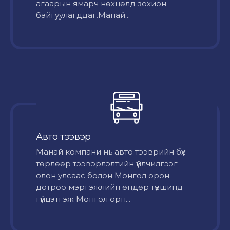
агаарын ямарч нөхцөлд зохион
байгуулагддаг.Манай...
Авто тээвэр
Mанай компани нь авто тээврийн бүх
төрлөөр тээвэрлэлтийн үйлчилгээг
олон улсаас болон Монгол орон
дотроо мэргэжлийн өндөр түвшинд
гүйцэтгэж Монгол орн...