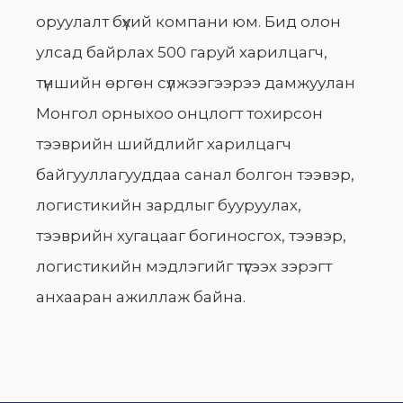
оруулалт бүхий компани юм. Бид олон
улсад байрлах 500 гаруй харилцагч,
түншийн өргөн сүлжээгээрээ дамжуулан
Монгол орныхоо онцлогт тохирсон
тээврийн шийдлийг харилцагч
байгууллагууддаа санал болгон тээвэр,
логистикийн зардлыг бууруулах,
тээврийн хугацааг богиносгох, тээвэр,
логистикийн мэдлэгийг түгээх зэрэгт
анхааран ажиллаж байна.