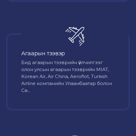
Агаарын тээвэр
Бид агаарын тээврийн үйлчилгээг
олон улсын агаарын тээврийн MIAT,
Korean Air, Air China, Aeroflot, Turkish
Airline компанийн Улаанбаатар болон
Сө...