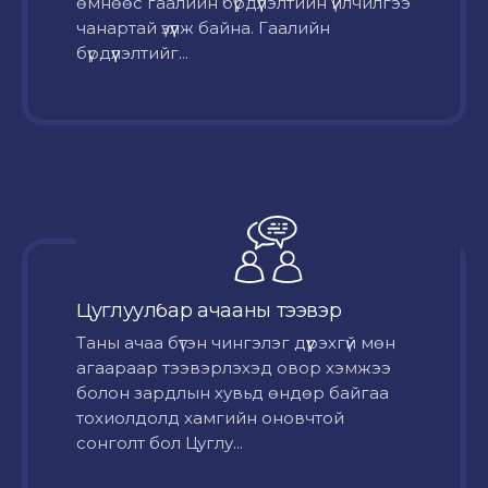
өмнөөс гаалийн бүрдүүлэлтийн үйлчилгээ
чанартай үзүүлж байна. Гаалийн
бүрдүүлэлтийг...
Цуглуулбар ачааны тээвэр
Таны ачаа бүтэн чингэлэг дүүрэхгүй мөн
агаараар тээвэрлэхэд овор хэмжээ
болон зардлын хувьд өндөр байгаа
тохиолдолд хамгийн оновчтой
сонголт бол Цуглу...