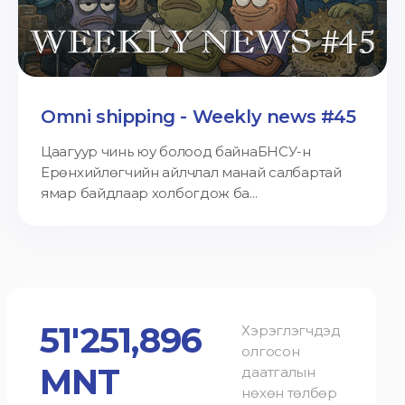
Omni shipping - Weekly news #45
Цаагуур чинь юу болоод байнаБНСУ-н
Ерөнхийлөгчийн айлчлал манай салбартай
ямар байдлаар холбогдож ба...
51'251,896
Хэрэглэгчдэд
олгосон
MNT
даатгалын
нөхөн төлбөр