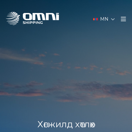
MN
Хөгжилд хөтлөх