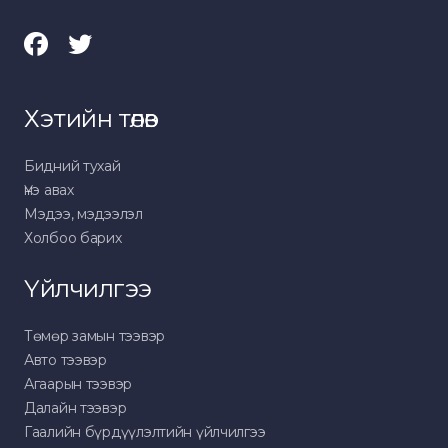
Хэтийн төлөв
Бидний тухай
Үнэ авах
Мэдээ, мэдээлэл
Холбоо барих
Үйлчилгээ
Төмөр замын тээвэр
Авто тээвэр
Агаарын тээвэр
Далайн тээвэр
Гаалийн бүрдүүлэлтийн үйлчилгээ