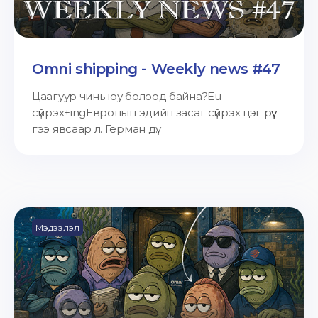
Omni shipping - Weekly news #47
Цаагуур чинь юу болоод байна?Eu
сүйрэх+ingЕвропын эдийн засаг сүйрэх цэг рүү
гээ явсаар л. Герман дү...
Мэдээлэл