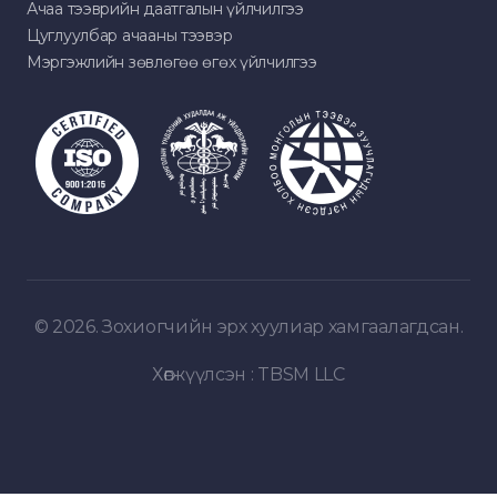
Ачаа тээврийн даатгалын үйлчилгээ
Цуглуулбар ачааны тээвэр
Мэргэжлийн зөвлөгөө өгөх үйлчилгээ
© 2026. Зохиогчийн эрх хуулиар хамгаалагдсан.
Хөгжүүлсэн :
TBSM LLC