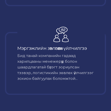
Мэргэжлийн зөвлөгөө өгөх үйлчилгээ
Бид танай компанийн гадаад
харилцааны менежерүүд болон
шаардлагатай бүлэгт зориулсан
тээвэр, логистикийн зөвлөх үйлчилгээг
зохион байгуулах боломжтой...