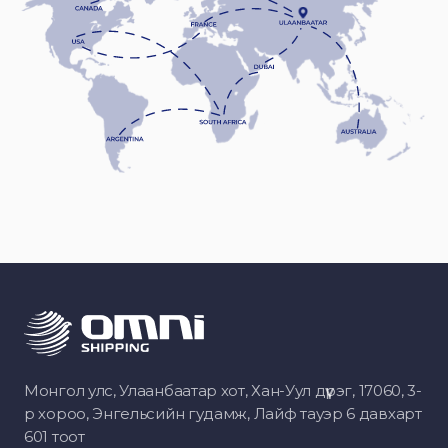
Монгол улс, Улаанбаатар хот, Хан-Уул дүүрэг, 17060, 3-
р хороо, Энгельсийн гудамж, Лайф тауэр 6 давхарт
601 тоот