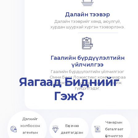
Далайн тээвэр
Далайн тээврийг хямд, аюулгүй,
хурдан шуурхай хүргэн тээвэрлэнэ.
Гаалийн бүрдүүлэлтийн
үйлчилгээ
Гаалийн бүрдүүлэлтийн үйлчилгээг
Яагаад Биднийг
Омни Бест Ложистикс компаниараа
дамжуулан хурдан шуурхай хийж
гүйцэтгэдэг.
Гэж?
Дэлхийг
Чанарын
холбосон
Бүх ачаа
баталгаат
агентын
даатгагдсан
үйлчилгээ