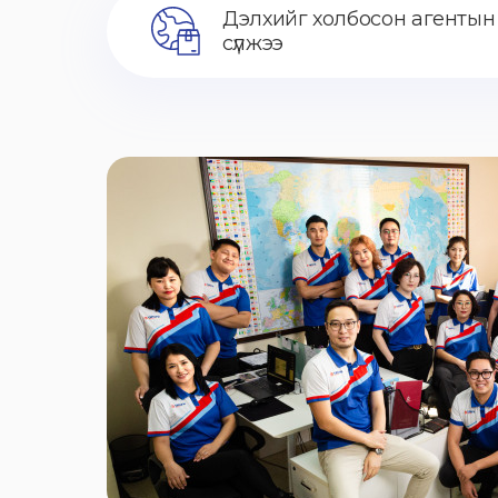
Дэлхийг холбосон агентын
сүлжээ