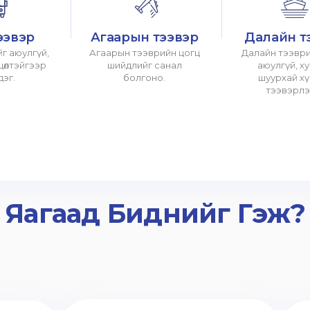
ээвэр
Агаарын тээвэр
Далайн т
г аюулгүй,
Агаарын тээврийн цогц
Далайн тээври
хцөлтэйгээр
шийдлийг санал
аюулгүй, х
дэг.
болгоно.
шуурхай х
тээвэрлэ
Яагаад Биднийг Гэж?