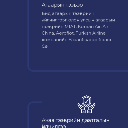
Агаарын тээвэр
Бид агаарын тээврийн
үйлчилгээг олон улсын агаарын
тээврийн MIAT, Korean Air, Air
China, Aeroflot, Turkish Airline
компанийн Улаанбаатар болон
Сө...
Ачаа тээврийн даатгалын
үйлчилгээ