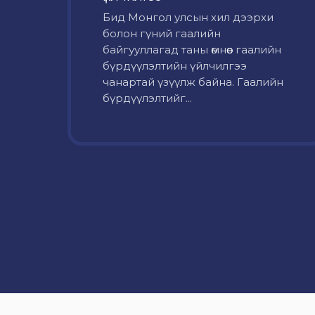
Бид Монгол улсын хил дээрхи
болон гүний гаалийн
байгууллагад таны өмнөөс гаалийн
бүрдүүлэлтийн үйлчилгээ
чанартай үзүүлж байна. Гаалийн
бүрдүүлэлтийг...