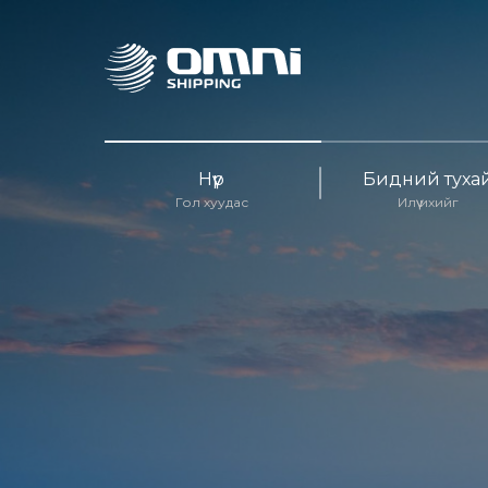
Нүүр
Бидний туха
Гол хуудас
Илүү ихийг