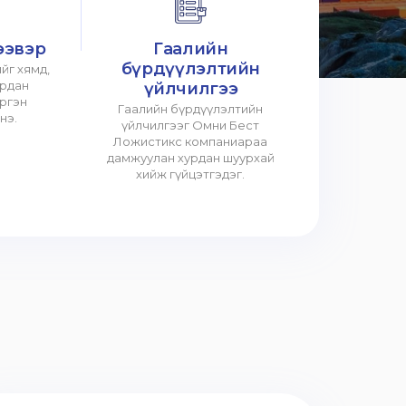
ээвэр
Гаалийн
бүрдүүлэлтийн
йг хямд,
урдан
үйлчилгээ
үргэн
Гаалийн бүрдүүлэлтийн
нэ.
үйлчилгээг Омни Бест
Ложистикс компаниараа
дамжуулан хурдан шуурхай
хийж гүйцэтгэдэг.