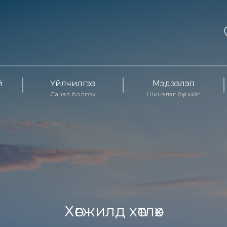
й
Үйлчилгээ
Мэдээлэл
Санал болгох
Шинэлэг бүхнийг
Хөгжилд хөтлөх