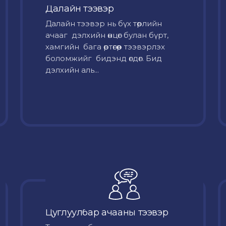
Далайн тээвэр
Далайн тээвэр нь бүх төрлийн
ачааг дэлхийн өнцөг булан бүрт,
хамгийн бага өртөгөөр тээвэрлэх
боломжийг бидэнд өгдөг. Бид
дэлхийн аль...
Цуглуулбар ачааны тээвэр