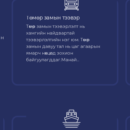
Төмөр замын тээвэр
Төмөр замын тээвэрлэлт нь
хамгийн найдвартай
йн
тээвэрлэлтийн нэг юм. Төмөр
замын давуу тал нь цаг агаарын
ямарч нөхцөлд зохион
байгуулагддаг.Манай...