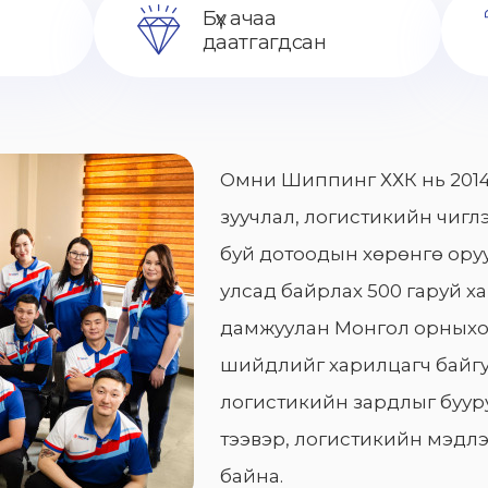
Бүх ачаа
даатгагдсан
Омни Шиппинг ХХК нь 2014
зуучлал, логистикийн чиглэ
буй дотоодын хөрөнгө оруу
улсад байрлах 500 гаруй х
дамжуулан Монгол орныхо
шийдлийг харилцагч байгу
логистикийн зардлыг бууру
тээвэр, логистикийн мэдлэ
байна.