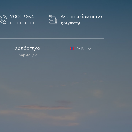
70003654
Ачааны байршил
09:00 - 18:00
Тун удахгүй
Холбогдох
MN
Харилцах