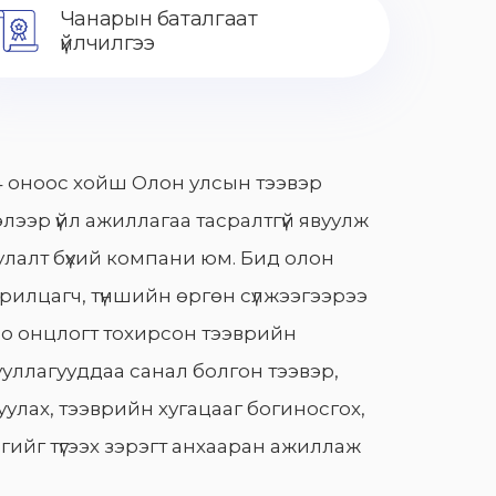
Чанарын баталгаат
үйлчилгээ
 оноос хойш Олон улсын тээвэр
лээр үйл ажиллагаа тасралтгүй явуулж
лалт бүхий компани юм. Бид олон
арилцагч, түншийн өргөн сүлжээгээрээ
о онцлогт тохирсон тээврийн
уллагууддаа санал болгон тээвэр,
улах, тээврийн хугацааг богиносгох,
гийг түгээх зэрэгт анхааран ажиллаж