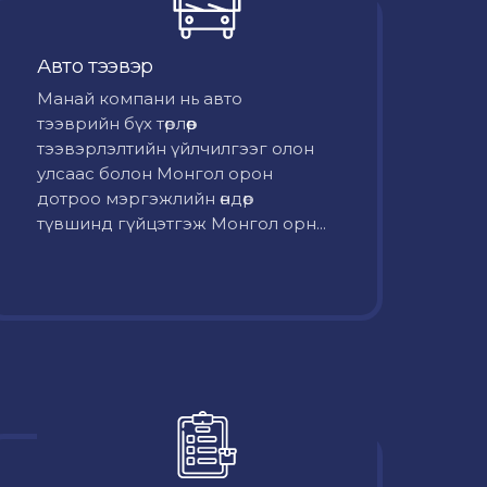
Авто тээвэр
Mанай компани нь авто
тээврийн бүх төрлөөр
тээвэрлэлтийн үйлчилгээг олон
улсаас болон Монгол орон
дотроо мэргэжлийн өндөр
түвшинд гүйцэтгэж Монгол орн...