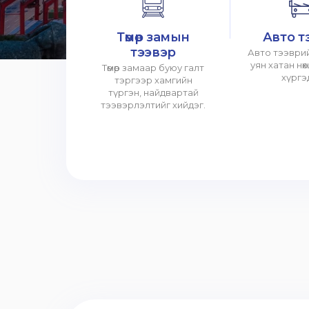
Төмөр замын
Авто т
тээвэр
Авто тээврий
уян хатан нө
Төмөр замаар буюу галт
хүргэ
тэргээр хамгийн
түргэн, найдвартай
тээвэрлэлтийг хийдэг.