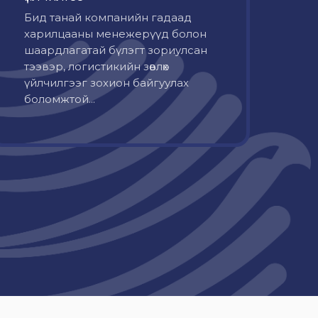
Бид танай компанийн гадаад
харилцааны менежерүүд болон
шаардлагатай бүлэгт зориулсан
тээвэр, логистикийн зөвлөх
үйлчилгээг зохион байгуулах
боломжтой...