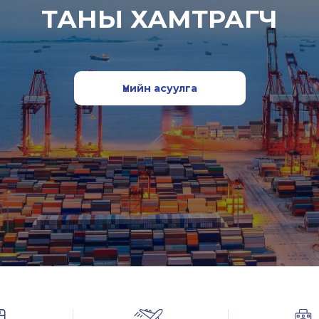
ТАНЫ ХАМТРАГЧ
Үнийн асуулга