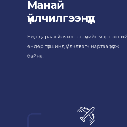
Манай
үйлчилгээнүүд
Бид дараах үйлчилгээнүүдийг мэргэжли
өндөр түвшинд үйлчлүүлэгч нартаа үзүүлж
байна.