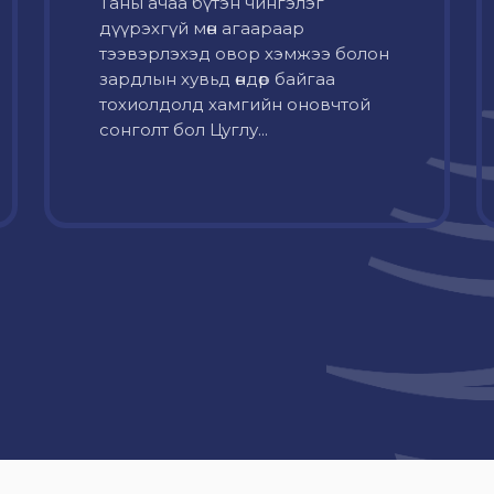
Таны ачаа бүтэн чингэлэг
дүүрэхгүй мөн агаараар
тээвэрлэхэд овор хэмжээ болон
зардлын хувьд өндөр байгаа
тохиолдолд хамгийн оновчтой
сонголт бол Цуглу...