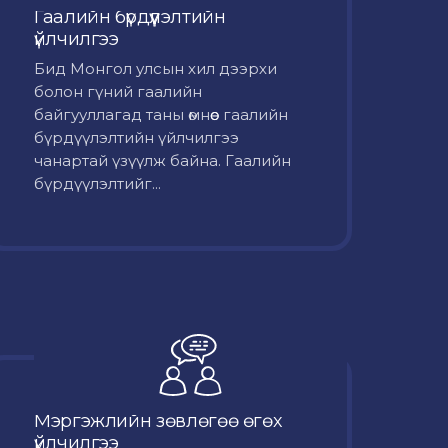
Гаалийн бүрдүүлэлтийн
үйлчилгээ
Бид Монгол улсын хил дээрхи
болон гүний гаалийн
байгууллагад таны өмнөөс гаалийн
бүрдүүлэлтийн үйлчилгээ
чанартай үзүүлж байна. Гаалийн
бүрдүүлэлтийг...
Мэргэжлийн зөвлөгөө өгөх
үйлчилгээ