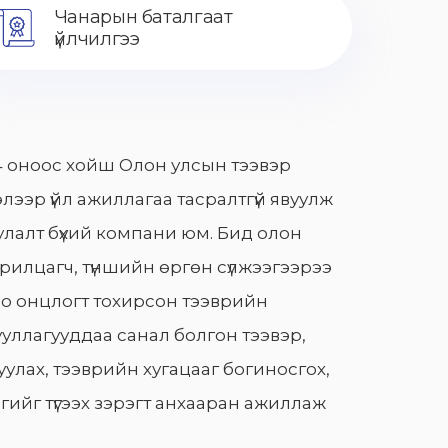
Чанарын баталгаат
үйлчилгээ
 оноос хойш Олон улсын тээвэр
лээр үйл ажиллагаа тасралтгүй явуулж
лалт бүхий компани юм. Бид олон
арилцагч, түншийн өргөн сүлжээгээрээ
о онцлогт тохирсон тээврийн
уллагууддаа санал болгон тээвэр,
улах, тээврийн хугацааг богиносгох,
гийг түгээх зэрэгт анхааран ажиллаж