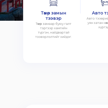
Төмөр замын
Авто т
тээвэр
Авто тээврий
уян хатан нө
Төмөр замаар буюу галт
хүргэ
тэргээр хамгийн
түргэн, найдвартай
тээвэрлэлтийг хийдэг.