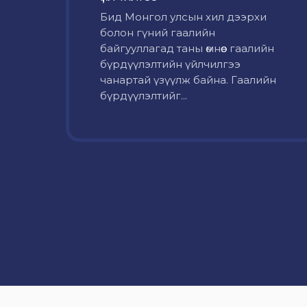
Бид Монгол улсын хил дээрхи
болон гүний гаалийн
байгууллагад таны өмнөөс гаалийн
бүрдүүлэлтийн үйлчилгээ
чанартай үзүүлж байна. Гаалийн
бүрдүүлэлтийг...