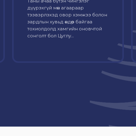
Таны ачаа бүтэн чингэлэг
дүүрэхгүй мөн агаараар
тээвэрлэхэд овор хэмжээ болон
зардлын хувьд өндөр байгаа
тохиолдолд хамгийн оновчтой
сонголт бол Цуглу...