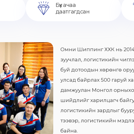
Бүх ачаа
даатгагдсан
Омни Шиппинг ХХК нь 2014
зуучлал, логистикийн чиглэ
буй дотоодын хөрөнгө оруу
улсад байрлах 500 гаруй х
дамжуулан Монгол орныхо
шийдлийг харилцагч байгу
логистикийн зардлыг бууру
тээвэр, логистикийн мэдлэ
байна.