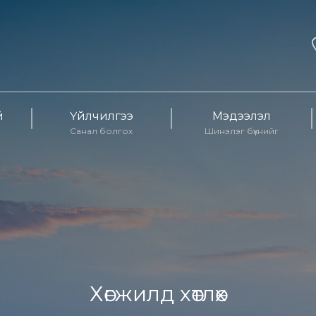
й
Үйлчилгээ
Мэдээлэл
Санал болгох
Шинэлэг бүхнийг
Хөгжилд хөтлөх