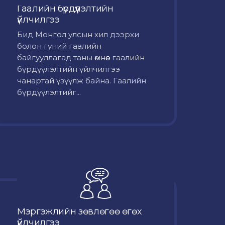
Гаалийн бүрдүүлэлтийн
үйлчилгээ
Бид Монгол улсын хил дээрхи
болон гүний гаалийн
байгууллагад таны өмнөөс гаалийн
бүрдүүлэлтийн үйлчилгээ
чанартай үзүүлж байна. Гаалийн
бүрдүүлэлтийг...
Мэргэжлийн зөвлөгөө өгөх
үйлчилгээ