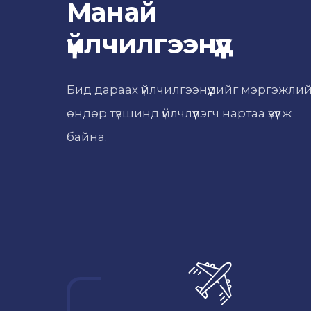
Манай
үйлчилгээнүүд
Бид дараах үйлчилгээнүүдийг мэргэжли
өндөр түвшинд үйлчлүүлэгч нартаа үзүүлж
байна.