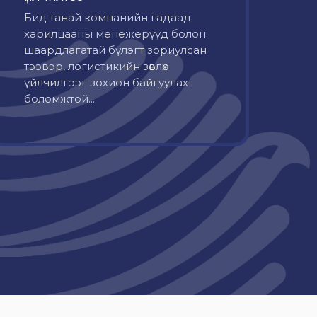
Бид танай компанийн гадаад
харилцааны менежерүүд болон
шаардлагатай бүлэгт зориулсан
тээвэр, логистикийн зөвлөх
үйлчилгээг зохион байгуулах
боломжтой...