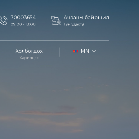
70003654
Ачааны байршил
09:00 - 18:00
Тун удахгүй
Холбогдох
MN
Харилцах