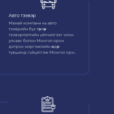
Авто тээвэр
Mанай компани нь авто
тээврийн бүх төрлөөр
тээвэрлэлтийн үйлчилгээг олон
улсаас болон Монгол орон
дотроо мэргэжлийн өндөр
түвшинд гүйцэтгэж Монгол орн...