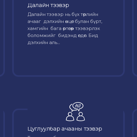
Далайн тээвэр
Далайн тээвэр нь бүх төрлийн
ачааг дэлхийн өнцөг булан бүрт,
хамгийн бага өртөгөөр тээвэрлэх
боломжийг бидэнд өгдөг. Бид
дэлхийн аль...
Цуглуулбар ачааны тээвэр