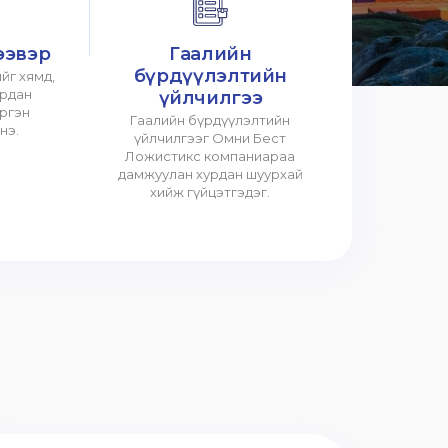
ээвэр
Гаалийн
бүрдүүлэлтийн
йг хямд,
урдан
үйлчилгээ
үргэн
Гаалийн бүрдүүлэлтийн
нэ.
үйлчилгээг Омни Бест
Ложистикс компаниараа
дамжуулан хурдан шуурхай
хийж гүйцэтгэдэг.