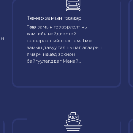
Төмөр замын тээвэр
Төмөр замын тээвэрлэлт нь
хамгийн найдвартай
йн
тээвэрлэлтийн нэг юм. Төмөр
замын давуу тал нь цаг агаарын
ямарч нөхцөлд зохион
байгуулагддаг.Манай...