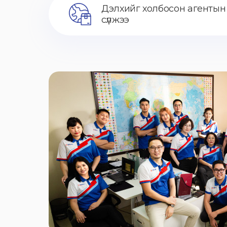
Дэлхийг холбосон агентын
сүлжээ