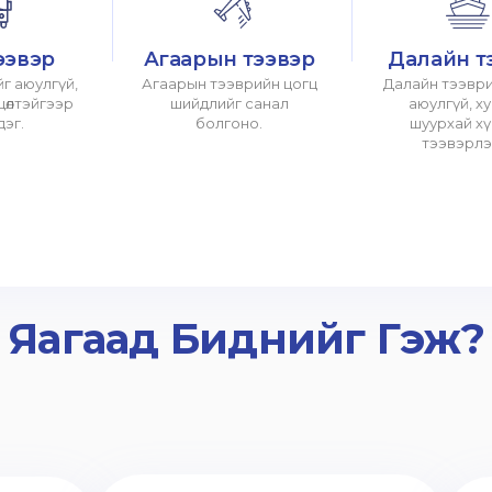
ээвэр
Агаарын тээвэр
Далайн т
г аюулгүй,
Агаарын тээврийн цогц
Далайн тээври
хцөлтэйгээр
шийдлийг санал
аюулгүй, х
дэг.
болгоно.
шуурхай х
тээвэрлэ
Яагаад Биднийг Гэж?