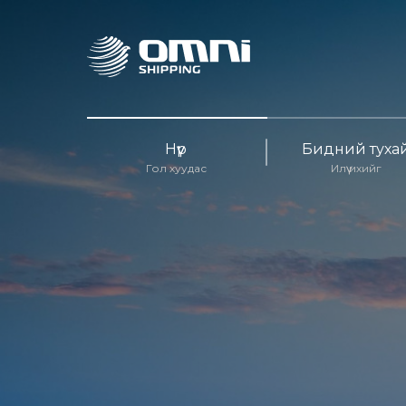
Нүүр
Бидний туха
Гол хуудас
Илүү ихийг