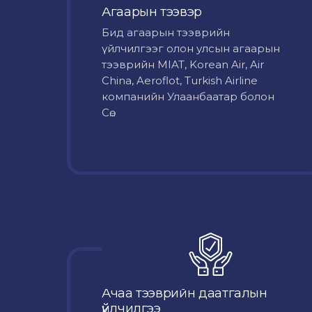
Агаарын тээвэр
Бид агаарын тээврийн
үйлчилгээг олон улсын агаарын
тээврийн MIAT, Korean Air, Air
China, Aeroflot, Turkish Airline
компанийн Улаанбаатар болон
Сө...
Ачаа тээврийн даатгалын
үйлчилгээ