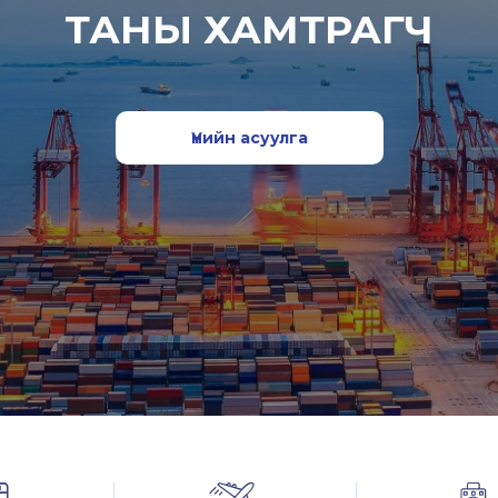
ТАНЫ ХАМТРАГЧ
Үнийн асуулга