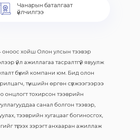
Чанарын баталгаат
үйлчилгээ
 оноос хойш Олон улсын тээвэр
лээр үйл ажиллагаа тасралтгүй явуулж
лалт бүхий компани юм. Бид олон
арилцагч, түншийн өргөн сүлжээгээрээ
о онцлогт тохирсон тээврийн
уллагууддаа санал болгон тээвэр,
улах, тээврийн хугацааг богиносгох,
гийг түгээх зэрэгт анхааран ажиллаж