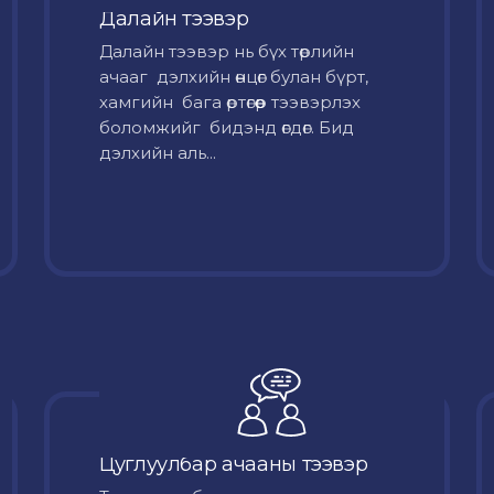
Далайн тээвэр
Далайн тээвэр нь бүх төрлийн
ачааг дэлхийн өнцөг булан бүрт,
хамгийн бага өртөгөөр тээвэрлэх
боломжийг бидэнд өгдөг. Бид
дэлхийн аль...
Цуглуулбар ачааны тээвэр