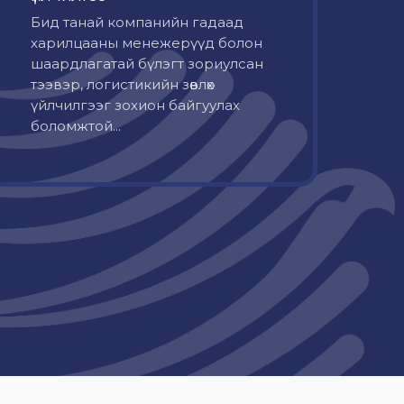
Бид танай компанийн гадаад
харилцааны менежерүүд болон
шаардлагатай бүлэгт зориулсан
тээвэр, логистикийн зөвлөх
үйлчилгээг зохион байгуулах
боломжтой...