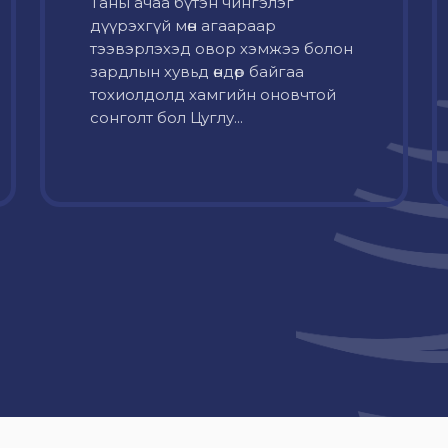
Таны ачаа бүтэн чингэлэг
дүүрэхгүй мөн агаараар
тээвэрлэхэд овор хэмжээ болон
зардлын хувьд өндөр байгаа
тохиолдолд хамгийн оновчтой
сонголт бол Цуглу...