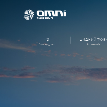
Нүүр
Бидний туха
Гол хуудас
Илүү ихийг