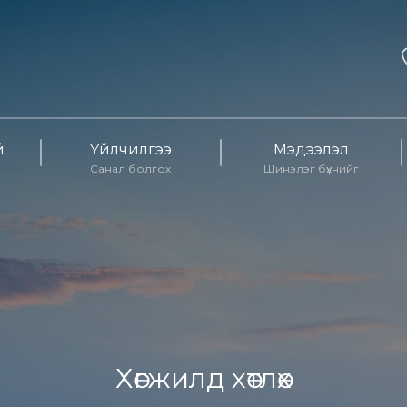
й
Үйлчилгээ
Мэдээлэл
Санал болгох
Шинэлэг бүхнийг
Хөгжилд хөтлөх