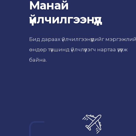
Манай
үйлчилгээнүүд
Бид дараах үйлчилгээнүүдийг мэргэжли
өндөр түвшинд үйлчлүүлэгч нартаа үзүүлж
байна.