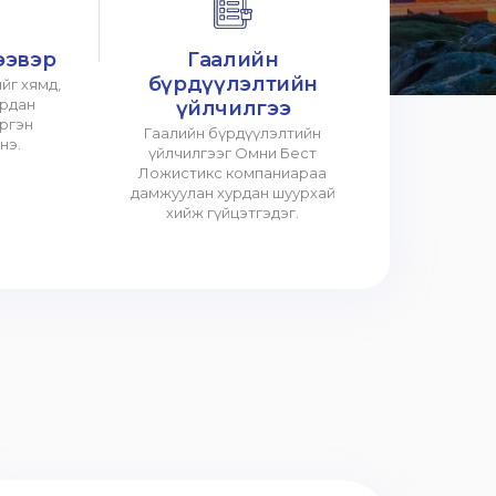
ээвэр
Гаалийн
бүрдүүлэлтийн
йг хямд,
урдан
үйлчилгээ
үргэн
Гаалийн бүрдүүлэлтийн
нэ.
үйлчилгээг Омни Бест
Ложистикс компаниараа
дамжуулан хурдан шуурхай
хийж гүйцэтгэдэг.