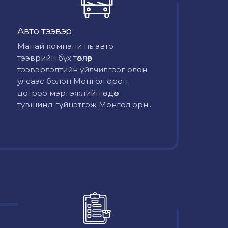
Авто тээвэр
Mанай компани нь авто
тээврийн бүх төрлөөр
тээвэрлэлтийн үйлчилгээг олон
улсаас болон Монгол орон
дотроо мэргэжлийн өндөр
түвшинд гүйцэтгэж Монгол орн...