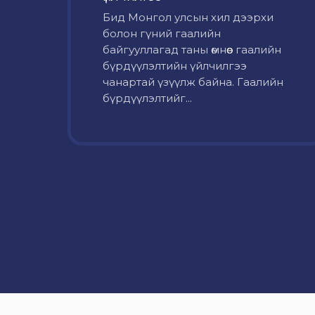
Бид Монгол улсын хил дээрхи
болон гүний гаалийн
байгууллагад таны өмнөөс гаалийн
бүрдүүлэлтийн үйлчилгээ
чанартай үзүүлж байна. Гаалийн
бүрдүүлэлтийг...