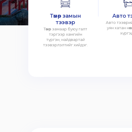
Төмөр замын
Авто т
тээвэр
Авто тээврий
уян хатан нө
Төмөр замаар буюу галт
хүргэ
тэргээр хамгийн
түргэн, найдвартай
тээвэрлэлтийг хийдэг.