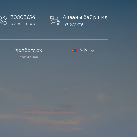
70003654
Ачааны байршил
09:00 - 18:00
Тун удахгүй
Холбогдох
MN
Харилцах