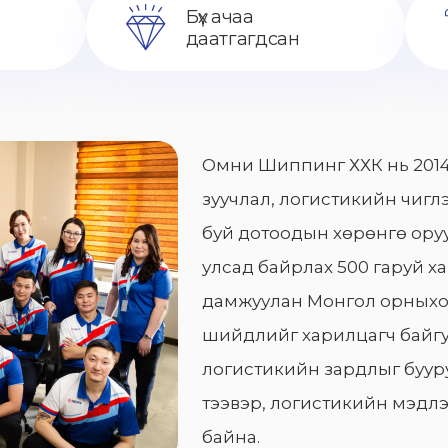
Бүх ачаа
даатгагдсан
Омни Шиппинг ХХК нь 2014
зуучлал, логистикийн чиглэ
буй дотоодын хөрөнгө оруу
улсад байрлах 500 гаруй х
дамжуулан Монгол орныхо
шийдлийг харилцагч байгу
логистикийн зардлыг бууру
тээвэр, логистикийн мэдлэ
байна.