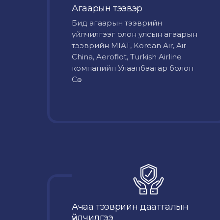
Агаарын тээвэр
Бид агаарын тээврийн
үйлчилгээг олон улсын агаарын
тээврийн MIAT, Korean Air, Air
China, Aeroflot, Turkish Airline
компанийн Улаанбаатар болон
Сө...
Ачаа тээврийн даатгалын
үйлчилгээ