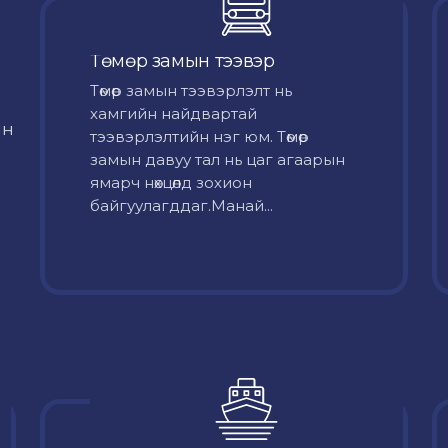
Төмөр замын тээвэр
Төмөр замын тээвэрлэлт нь
хамгийн найдвартай
йн
тээвэрлэлтийн нэг юм. Төмөр
замын давуу тал нь цаг агаарын
ямарч нөхцөлд зохион
байгуулагддаг.Манай...