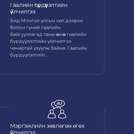
Гаалийн бүрдүүлэлтийн
үйлчилгээ
Бид Монгол улсын хил дээрхи
болон гүний гаалийн
байгууллагад таны өмнөөс гаалийн
бүрдүүлэлтийн үйлчилгээ
чанартай үзүүлж байна. Гаалийн
бүрдүүлэлтийг...
Мэргэжлийн зөвлөгөө өгөх
үйлчилгээ