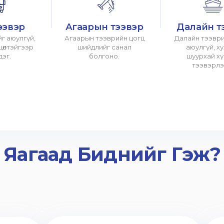
ээвэр
Агаарын тээвэр
Далайн т
г аюулгүй,
Агаарын тээврийн цогц
Далайн тээври
хцөлтэйгээр
шийдлийг санал
аюулгүй, х
дэг.
болгоно.
шуурхай х
тээвэрлэ
Яагаад Биднийг Гэж?