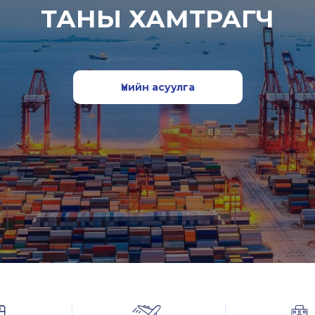
ТАНЫ ХАМТРАГЧ
Үнийн асуулга