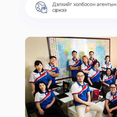
Дэлхийг холбосон агентын
сүлжээ