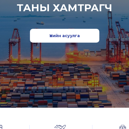
ТАНЫ ХАМТРАГЧ
Үнийн асуулга