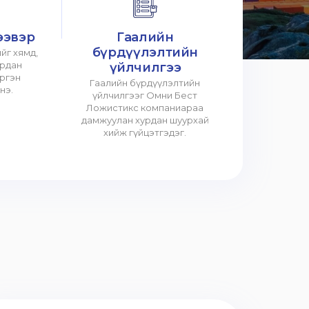
ээвэр
Гаалийн
бүрдүүлэлтийн
йг хямд,
урдан
үйлчилгээ
үргэн
Гаалийн бүрдүүлэлтийн
нэ.
үйлчилгээг Омни Бест
Ложистикс компаниараа
дамжуулан хурдан шуурхай
хийж гүйцэтгэдэг.