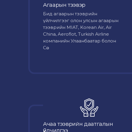
Агаарын тээвэр
Бид агаарын тээврийн
үйлчилгээг олон улсын агаарын
тээврийн MIAT, Korean Air, Air
China, Aeroflot, Turkish Airline
компанийн Улаанбаатар болон
Сө...
Ачаа тээврийн даатгалын
үйлчилгээ