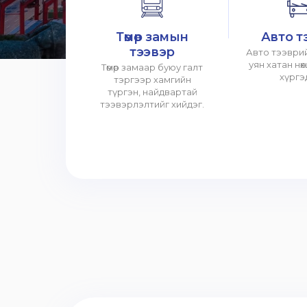
Төмөр замын
Авто т
тээвэр
Авто тээврий
уян хатан нө
Төмөр замаар буюу галт
хүргэ
тэргээр хамгийн
түргэн, найдвартай
тээвэрлэлтийг хийдэг.