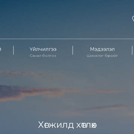
й
Үйлчилгээ
Мэдээлэл
Санал болгох
Шинэлэг бүхнийг
Хөгжилд хөтлөх