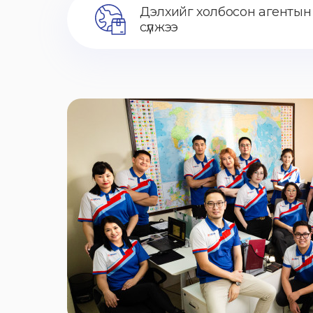
Дэлхийг холбосон агентын
сүлжээ