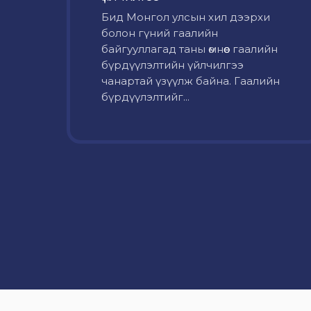
Бид Монгол улсын хил дээрхи
болон гүний гаалийн
байгууллагад таны өмнөөс гаалийн
бүрдүүлэлтийн үйлчилгээ
чанартай үзүүлж байна. Гаалийн
бүрдүүлэлтийг...