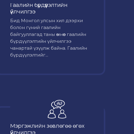
Гаалийн бүрдүүлэлтийн
үйлчилгээ
Бид Монгол улсын хил дээрхи
болон гүний гаалийн
байгууллагад таны өмнөөс гаалийн
бүрдүүлэлтийн үйлчилгээ
чанартай үзүүлж байна. Гаалийн
бүрдүүлэлтийг...
Мэргэжлийн зөвлөгөө өгөх
үйлчилгээ