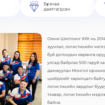
Бүх ачаа
даатгагдсан
Омни Шиппинг ХХК нь 2014
зуучлал, логистикийн чиглэ
буй дотоодын хөрөнгө оруу
улсад байрлах 500 гаруй х
дамжуулан Монгол орныхо
шийдлийг харилцагч байгу
логистикийн зардлыг бууру
тээвэр, логистикийн мэдлэ
байна.