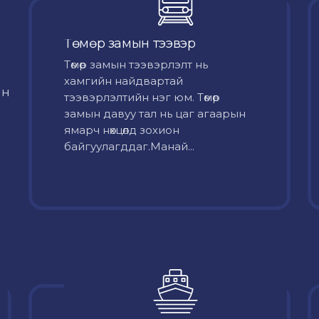
Төмөр замын тээвэр
Төмөр замын тээвэрлэлт нь
хамгийн найдвартай
йн
тээвэрлэлтийн нэг юм. Төмөр
замын давуу тал нь цаг агаарын
ямарч нөхцөлд зохион
байгуулагддаг.Манай...