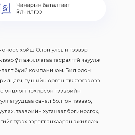
Чанарын баталгаат
үйлчилгээ
 оноос хойш Олон улсын тээвэр
лээр үйл ажиллагаа тасралтгүй явуулж
лалт бүхий компани юм. Бид олон
арилцагч, түншийн өргөн сүлжээгээрээ
о онцлогт тохирсон тээврийн
уллагууддаа санал болгон тээвэр,
улах, тээврийн хугацааг богиносгох,
гийг түгээх зэрэгт анхааран ажиллаж