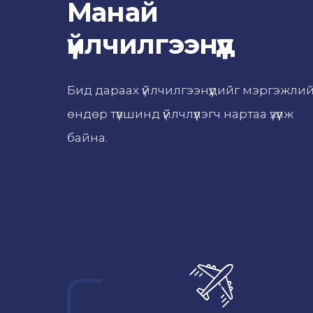
Манай
үйлчилгээнүүд
Бид дараах үйлчилгээнүүдийг мэргэжли
өндөр түвшинд үйлчлүүлэгч нартаа үзүүлж
байна.