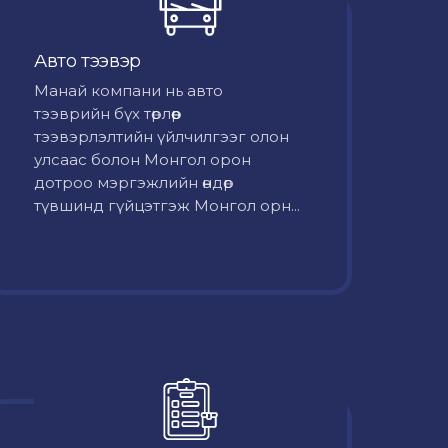
Авто тээвэр
Mанай компани нь авто
тээврийн бүх төрлөөр
тээвэрлэлтийн үйлчилгээг олон
улсаас болон Монгол орон
дотроо мэргэжлийн өндөр
түвшинд гүйцэтгэж Монгол орн...