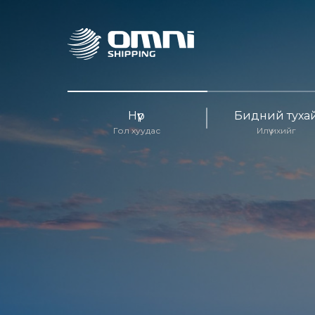
Нүүр
Бидний туха
Гол хуудас
Илүү ихийг