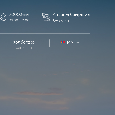
70003654
Ачааны байршил
09:00 - 18:00
Тун удахгүй
Холбогдох
MN
Харилцах