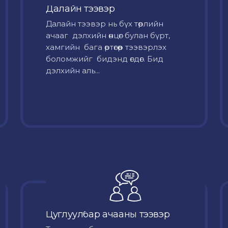
Далайн тээвэр
Далайн тээвэр нь бүх төрлийн
ачааг дэлхийн өнцөг булан бүрт,
хамгийн бага өртөгөөр тээвэрлэх
боломжийг бидэнд өгдөг. Бид
дэлхийн аль...
Цуглуулбар ачааны тээвэр