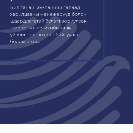
Бид танай компанийн гадаад
харилцааны менежерүүд болон
шаардлагатай бүлэгт зориулсан
тээвэр, логистикийн зөвлөх
үйлчилгээг зохион байгуулах
боломжтой...