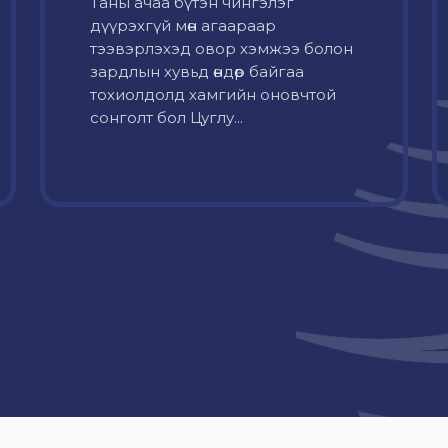
Таны ачаа бүтэн чингэлэг
дүүрэхгүй мөн агаараар
тээвэрлэхэд овор хэмжээ болон
зардлын хувьд өндөр байгаа
тохиолдолд хамгийн оновчтой
сонголт бол Цуглу...