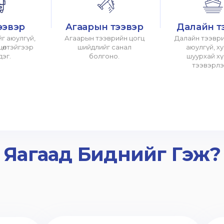
ээвэр
Агаарын тээвэр
Далайн т
г аюулгүй,
Агаарын тээврийн цогц
Далайн тээври
хцөлтэйгээр
шийдлийг санал
аюулгүй, х
дэг.
болгоно.
шуурхай х
тээвэрлэ
Яагаад Биднийг Гэж?