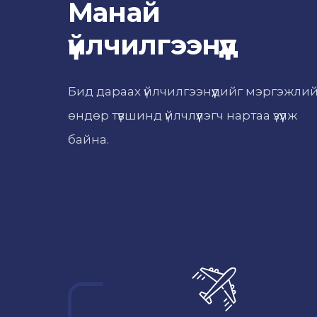
Манай
үйлчилгээнүүд
Бид дараах үйлчилгээнүүдийг мэргэжли
өндөр түвшинд үйлчлүүлэгч нартаа үзүүлж
байна.