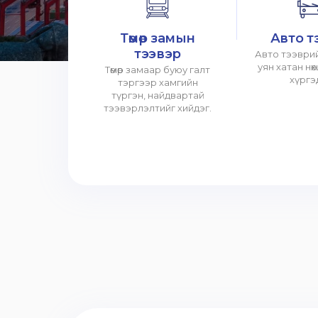
Төмөр замын
Авто т
тээвэр
Авто тээврий
уян хатан нө
Төмөр замаар буюу галт
хүргэ
тэргээр хамгийн
түргэн, найдвартай
тээвэрлэлтийг хийдэг.