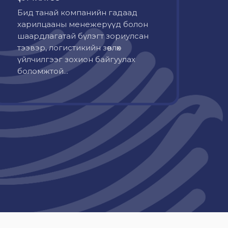
Бид танай компанийн гадаад
харилцааны менежерүүд болон
шаардлагатай бүлэгт зориулсан
тээвэр, логистикийн зөвлөх
үйлчилгээг зохион байгуулах
боломжтой...