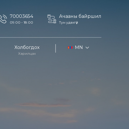
70003654
Ачааны байршил
09:00 - 18:00
Тун удахгүй
Холбогдох
MN
Харилцах