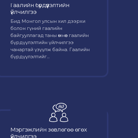
Гаалийн бүрдүүлэлтийн
үйлчилгээ
Бид Монгол улсын хил дээрхи
болон гүний гаалийн
байгууллагад таны өмнөөс гаалийн
бүрдүүлэлтийн үйлчилгээ
чанартай үзүүлж байна. Гаалийн
бүрдүүлэлтийг...
Мэргэжлийн зөвлөгөө өгөх
үйлчилгээ