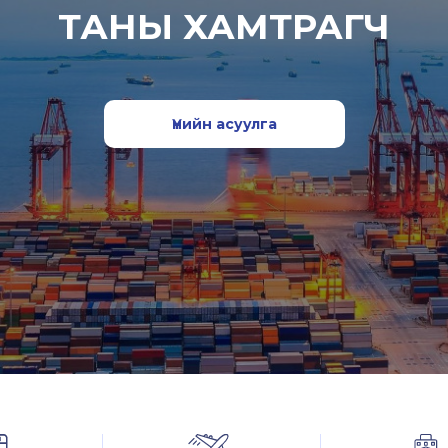
ТАНЫ ХАМТРАГЧ
Үнийн асуулга