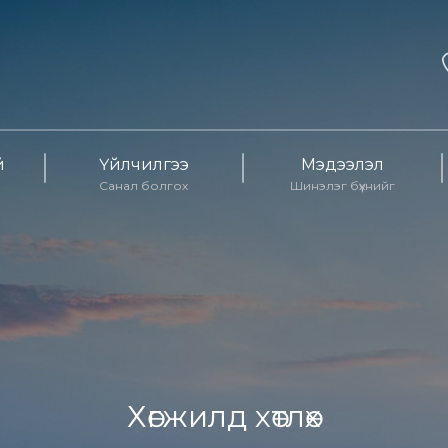
й
Үйлчилгээ
Мэдээлэл
Санал болгох
Шинэлэг бүхнийг
Хөгжилд хөтлөх