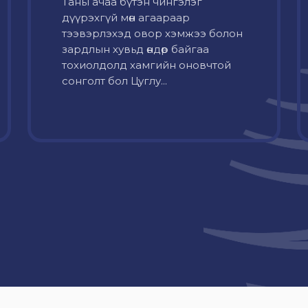
Таны ачаа бүтэн чингэлэг
дүүрэхгүй мөн агаараар
тээвэрлэхэд овор хэмжээ болон
зардлын хувьд өндөр байгаа
тохиолдолд хамгийн оновчтой
сонголт бол Цуглу...