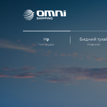
Нүүр
Бидний туха
Гол хуудас
Илүү ихийг