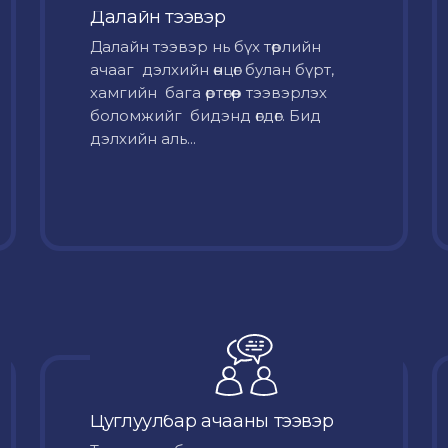
Далайн тээвэр
Далайн тээвэр нь бүх төрлийн
ачааг дэлхийн өнцөг булан бүрт,
хамгийн бага өртөгөөр тээвэрлэх
боломжийг бидэнд өгдөг. Бид
дэлхийн аль...
Цуглуулбар ачааны тээвэр