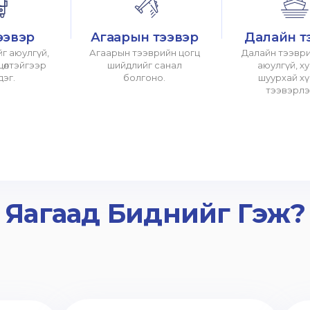
ээвэр
Агаарын тээвэр
Далайн т
г аюулгүй,
Агаарын тээврийн цогц
Далайн тээври
хцөлтэйгээр
шийдлийг санал
аюулгүй, х
дэг.
болгоно.
шуурхай х
тээвэрлэ
Яагаад Биднийг Гэж?