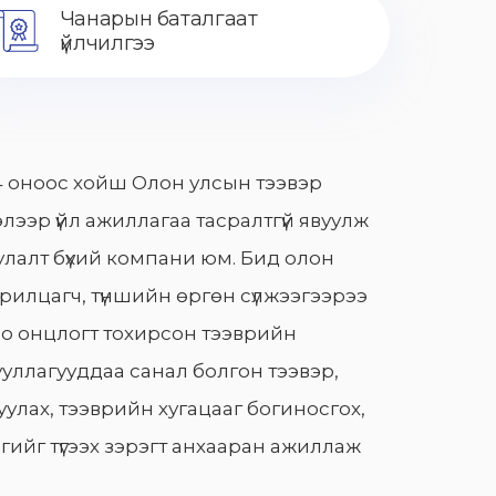
Чанарын баталгаат
үйлчилгээ
 оноос хойш Олон улсын тээвэр
лээр үйл ажиллагаа тасралтгүй явуулж
лалт бүхий компани юм. Бид олон
арилцагч, түншийн өргөн сүлжээгээрээ
о онцлогт тохирсон тээврийн
уллагууддаа санал болгон тээвэр,
улах, тээврийн хугацааг богиносгох,
гийг түгээх зэрэгт анхааран ажиллаж