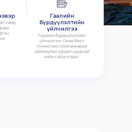
ээвэр
Гаалийн
бүрдүүлэлтийн
йг хямд,
урдан
үйлчилгээ
үргэн
Гаалийн бүрдүүлэлтийн
нэ.
үйлчилгээг Омни Бест
Ложистикс компаниараа
дамжуулан хурдан шуурхай
хийж гүйцэтгэдэг.