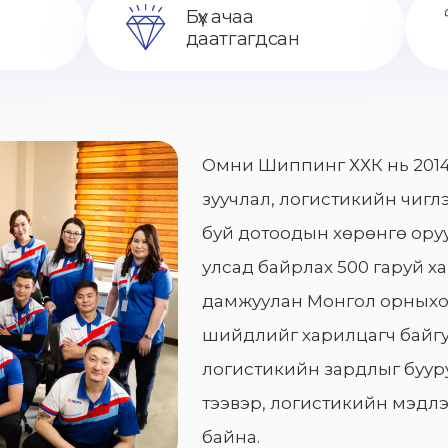
Бүх ачаа
даатгагдсан
Омни Шиппинг ХХК нь 2014
зуучлал, логистикийн чиглэ
буй дотоодын хөрөнгө оруу
улсад байрлах 500 гаруй х
дамжуулан Монгол орныхо
шийдлийг харилцагч байгу
логистикийн зардлыг бууру
тээвэр, логистикийн мэдлэ
байна.