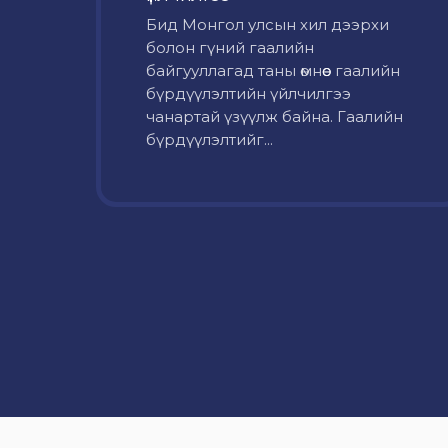
Бид Монгол улсын хил дээрхи
болон гүний гаалийн
байгууллагад таны өмнөөс гаалийн
бүрдүүлэлтийн үйлчилгээ
чанартай үзүүлж байна. Гаалийн
бүрдүүлэлтийг...