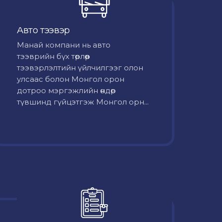
Авто тээвэр
Mанай компани нь авто
тээврийн бүх төрлөөр
тээвэрлэлтийн үйлчилгээг олон
улсаас болон Монгол орон
дотроо мэргэжлийн өндөр
түвшинд гүйцэтгэж Монгол орн...