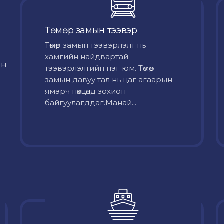
Төмөр замын тээвэр
Төмөр замын тээвэрлэлт нь
хамгийн найдвартай
йн
тээвэрлэлтийн нэг юм. Төмөр
замын давуу тал нь цаг агаарын
ямарч нөхцөлд зохион
байгуулагддаг.Манай...