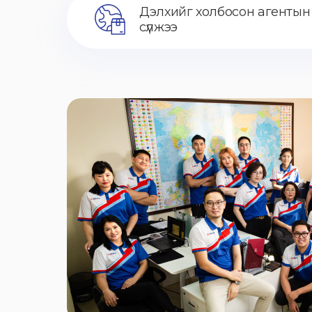
Дэлхийг холбосон агентын
сүлжээ