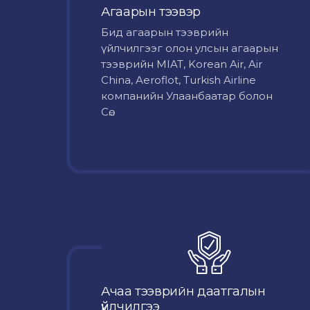
Агаарын тээвэр
Бид агаарын тээврийн
үйлчилгээг олон улсын агаарын
тээврийн MIAT, Korean Air, Air
China, Aeroflot, Turkish Airline
компанийн Улаанбаатар болон
Сө...
Ачаа тээврийн даатгалын
үйлчилгээ