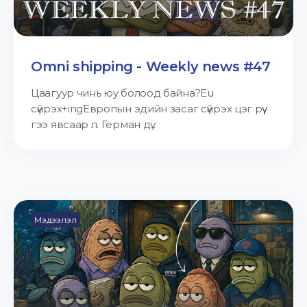
Omni shipping - Weekly news #47
Цаагуур чинь юу болоод байна?Eu
сүйрэх+ingЕвропын эдийн засаг сүйрэх цэг рүү
гээ явсаар л. Герман дү...
Мэдээлэл