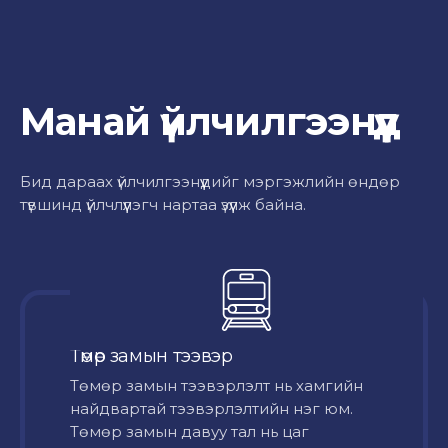
Манай үйлчилгээнүүд
Бид дараах үйлчилгээнүүдийг мэргэжлийн өндөр
түвшинд үйлчлүүлэгч нартаа үзүүлж байна.
Төмөр замын тээвэр
Төмөр замын тээвэрлэлт нь хамгийн
найдвартай тээвэрлэлтийн нэг юм.
Төмөр замын давуу тал нь цаг