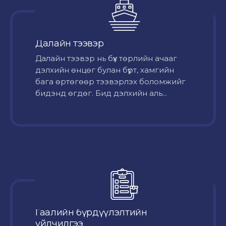
Далайн тээвэр
Далайн тээвэр нь бүх төрлийн ачааг
дэлхийн өнцөг булан бүрт, хамгийн
бага өртөгөөр тээвэрлэх боломжийг
бидэнд өгдөг. Бид дэлхийн аль...
Гаалийн бүрдүүлэлтийн
үйлчилгээ