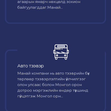
агаарын ямарч нөхцөлд зохион
байгуулагддаг.Манай...
Авто тээвэр
Mанай компани нь авто тээврийн бүх
төрлөөр тээвэрлэлтийн үйлчилгээг
олон улсаас болон Монгол орон
дотроо мэргэжлийн өндөр түвшинд
гүйцэтгэж Монгол орн...