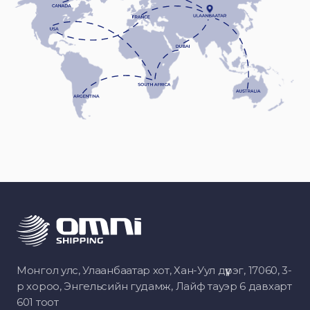
Монгол улс, Улаанбаатар хот, Хан-Уул дүүрэг, 17060, 3-
р хороо, Энгельсийн гудамж, Лайф тауэр 6 давхарт
601 тоот