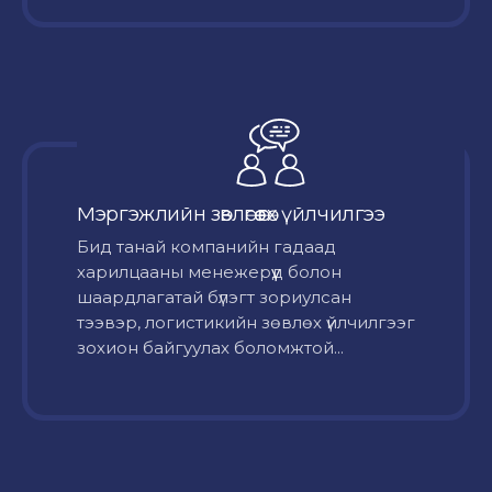
Мэргэжлийн зөвлөгөө өгөх үйлчилгээ
Бид танай компанийн гадаад
харилцааны менежерүүд болон
шаардлагатай бүлэгт зориулсан
тээвэр, логистикийн зөвлөх үйлчилгээг
зохион байгуулах боломжтой...