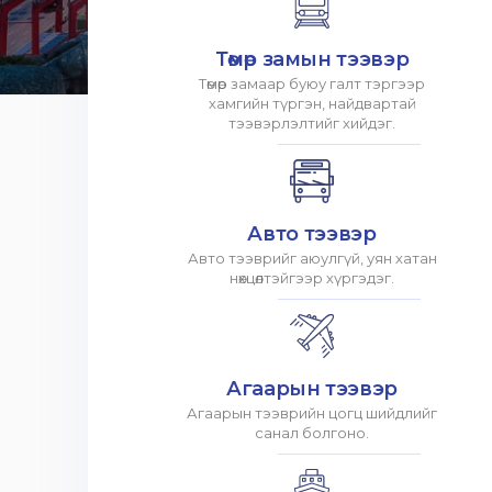
Төмөр замын тээвэр
Төмөр замаар буюу галт тэргээр
хамгийн түргэн, найдвартай
тээвэрлэлтийг хийдэг.
Авто тээвэр
Авто тээврийг аюулгүй, уян хатан
нөхцөлтэйгээр хүргэдэг.
Агаарын тээвэр
Агаарын тээврийн цогц шийдлийг
санал болгоно.