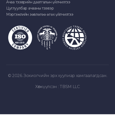
Ачаа тээврийн даатгалын үйлчилгээ
Цуглуулбар ачааны тээвэр
Мэргэжлийн зөвлөгөө өгөх үйлчилгээ
© 2026. Зохиогчийн эрх хуулиар хамгаалагдсан.
Хөгжүүлсэн :
TBSM LLC