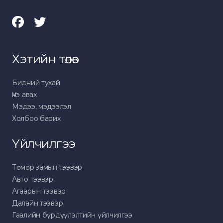
Хэтийн төлөв
Бидний тухай
Үнэ авах
Мэдээ, мэдээлэл
Холбоо барих
Үйлчилгээ
Төмөр замын тээвэр
Авто тээвэр
Агаарын тээвэр
Далайн тээвэр
Гаалийн бүрдүүлэлтийн үйлчилгээ