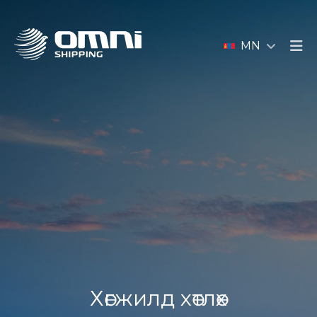
MN
Хөгжилд хөтлөх