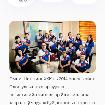
сүлжээ
Омни Шиппинг ХХК нь 2014 оноос хойш
Олон улсын тээвэр зуучлал,
логистикийн чиглэлээр үйл ажиллагаа
тасралтгүй явуулж буй дотоодын хөрөнгө