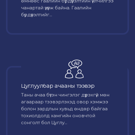
өмнөөс гаалийн бүрдүүлэлтийн үйлчилгээ
чанартай үзүүлж байна. Гаалийн
бүрдүүлэлтийг...
Цуглуулбар ачааны тээвэр
Таны ачаа бүтэн чингэлэг дүүрэхгүй мөн
агаараар тээвэрлэхэд овор хэмжээ
болон зардлын хувьд өндөр байгаа
тохиолдолд хамгийн оновчтой
сонголт бол Цуглу...