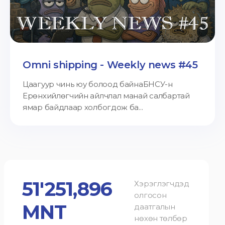
Omni shipping - Weekly news #45
Цаагуур чинь юу болоод байнаБНСУ-н
Ерөнхийлөгчийн айлчлал манай салбартай
ямар байдлаар холбогдож ба...
51'251,896
Хэрэглэгчдэд
олгосон
MNT
даатгалын
нөхөн төлбөр