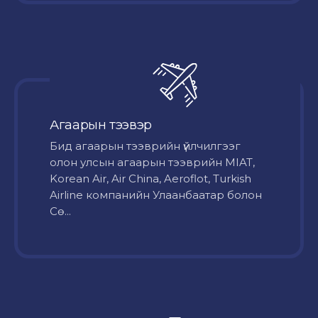
Агаарын тээвэр
Бид агаарын тээврийн үйлчилгээг
олон улсын агаарын тээврийн MIAT,
Korean Air, Air China, Aeroflot, Turkish
Airline компанийн Улаанбаатар болон
Сө...