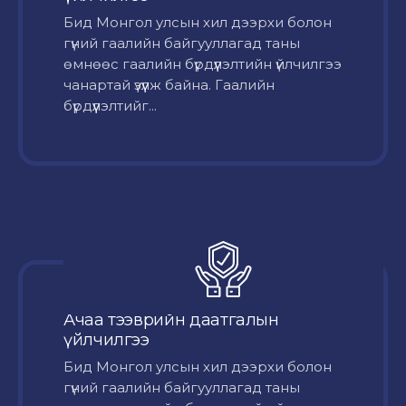
Бид Монгол улсын хил дээрхи болон
гүний гаалийн байгууллагад таны
өмнөөс гаалийн бүрдүүлэлтийн үйлчилгээ
чанартай үзүүлж байна. Гаалийн
бүрдүүлэлтийг...
Ачаа тээврийн даатгалын
үйлчилгээ
Бид Монгол улсын хил дээрхи болон
гүний гаалийн байгууллагад таны