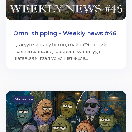
Omni shipping - Weekly news #46
Цаагуур чинь юу болоод байна?Эрээний
гаалийн хашаанд тээврийн машинууд
шатав0084 гээд volvo шатчихла...
Мэдээлэл