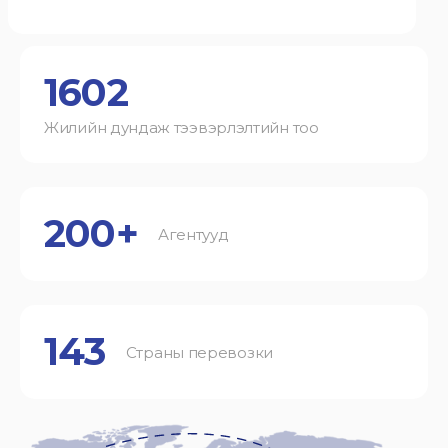
1602
Жилийн дундаж тээвэрлэлтийн тоо
200+
Агентууд
143
Страны перевозки