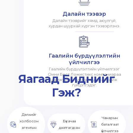
Далайн тээвэр
Далайн тээврийг хямд, аюулгүй,
хурдан шуурхай хүргэн тээвэрлэнэ.
Гаалийн бүрдүүлэлтийн
үйлчилгээ
Гаалийн бүрдүүлэлтийн үйлчилгээг
Яагаад Биднийг
Омни Бест Ложистикс компаниараа
дамжуулан хурдан шуурхай хийж
гүйцэтгэдэг.
Гэж?
Дэлхийг
Чанарын
холбосон
Бүх ачаа
баталгаат
агентын
даатгагдсан
үйлчилгээ