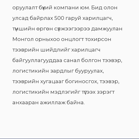
оруулалт бүхий компани юм. Бид олон
улсад байрлах 500 гаруй харилцагч,
түншийн өргөн сүлжээгээрээ дамжуулан
Монгол орныхоо онцлогт тохирсон
тээврийн шийдлийг харилцагч
байгууллагууддаа санал болгон тээвэр,
логистикийн зардлыг бууруулах,
тээврийн хугацааг богиносгох, тээвэр,
логистикийн мэдлэгийг түгээх зэрэгт
анхааран ажиллаж байна.