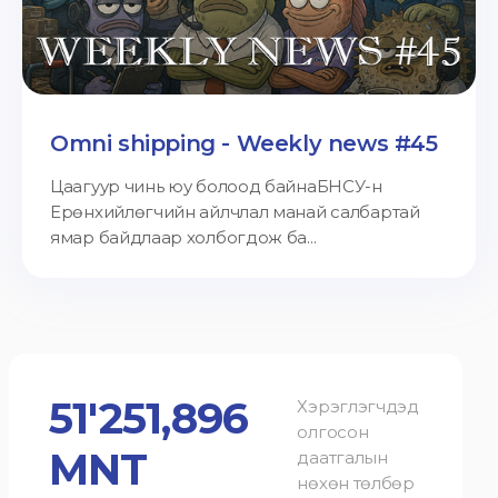
Omni shipping - Weekly news #45
Цаагуур чинь юу болоод байнаБНСУ-н
Ерөнхийлөгчийн айлчлал манай салбартай
ямар байдлаар холбогдож ба...
51'251,896
Хэрэглэгчдэд
олгосон
MNT
даатгалын
нөхөн төлбөр