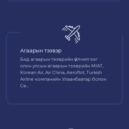
Агаарын тээвэр
Бид агаарын тээврийн үйлчилгээг
олон улсын агаарын тээврийн MIAT,
Korean Air, Air China, Aeroflot, Turkish
Airline компанийн Улаанбаатар болон
Сө...