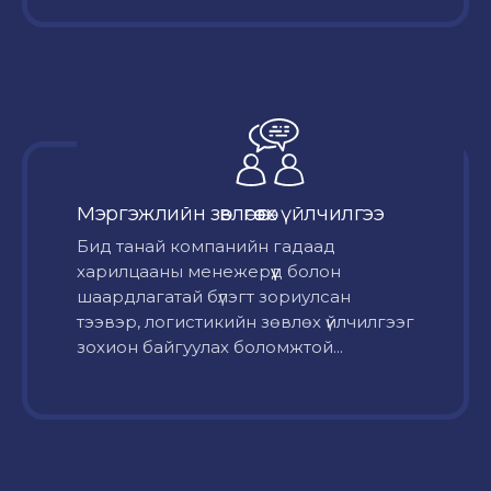
Мэргэжлийн зөвлөгөө өгөх үйлчилгээ
Бид танай компанийн гадаад
харилцааны менежерүүд болон
шаардлагатай бүлэгт зориулсан
тээвэр, логистикийн зөвлөх үйлчилгээг
зохион байгуулах боломжтой...