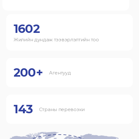
1602
Жилийн дундаж тээвэрлэлтийн тоо
200+
Агентууд
143
Страны перевозки