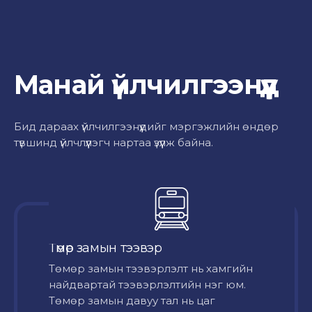
Манай үйлчилгээнүүд
Бид дараах үйлчилгээнүүдийг мэргэжлийн өндөр
түвшинд үйлчлүүлэгч нартаа үзүүлж байна.
Төмөр замын тээвэр
Төмөр замын тээвэрлэлт нь хамгийн
найдвартай тээвэрлэлтийн нэг юм.
Төмөр замын давуу тал нь цаг