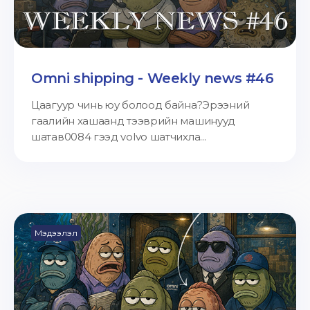
Omni shipping - Weekly news #46
Цаагуур чинь юу болоод байна?Эрээний
гаалийн хашаанд тээврийн машинууд
шатав0084 гээд volvo шатчихла...
Мэдээлэл