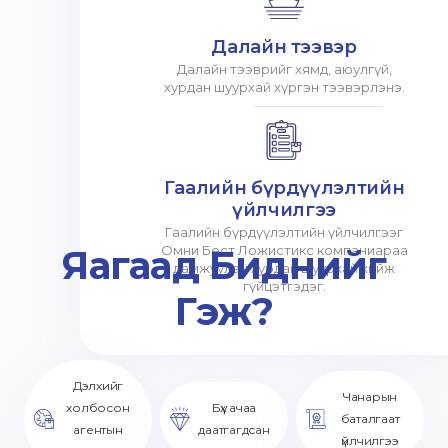
Далайн тээвэр
Далайн тээврийг хямд, аюулгүй,
хурдан шуурхай хүргэн тээвэрлэнэ.
Гаалийн бүрдүүлэлтийн
үйлчилгээ
Гаалийн бүрдүүлэлтийн үйлчилгээг
Яагаад Биднийг
Омни Бест Ложистикс компаниараа
дамжуулан хурдан шуурхай хийж
гүйцэтгэдэг.
Гэж?
Дэлхийг
Чанарын
холбосон
Бүх ачаа
баталгаат
агентын
даатгагдсан
үйлчилгээ