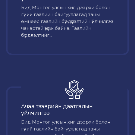
Бид Монгол улсын хил дээрхи болон
гүний гаалийн байгууллагад таны
өмнөөс гаалийн бүрдүүлэлтийн үйлчилгээ
чанартай үзүүлж байна. Гаалийн
бүрдүүлэлтийг...
Ачаа тээврийн даатгалын
үйлчилгээ
Бид Монгол улсын хил дээрхи болон
гүний гаалийн байгууллагад таны