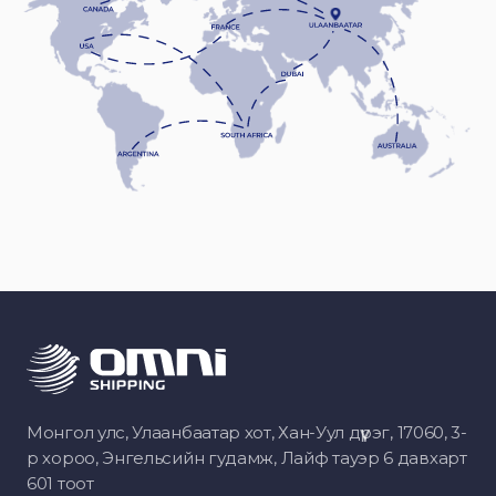
Монгол улс, Улаанбаатар хот, Хан-Уул дүүрэг, 17060, 3-
р хороо, Энгельсийн гудамж, Лайф тауэр 6 давхарт
601 тоот