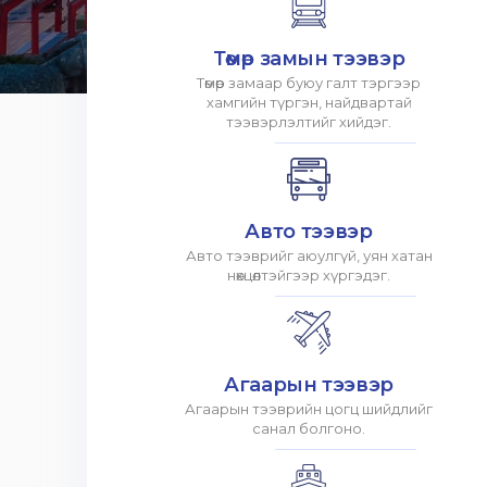
Төмөр замын тээвэр
Төмөр замаар буюу галт тэргээр
хамгийн түргэн, найдвартай
тээвэрлэлтийг хийдэг.
Авто тээвэр
Авто тээврийг аюулгүй, уян хатан
нөхцөлтэйгээр хүргэдэг.
Агаарын тээвэр
Агаарын тээврийн цогц шийдлийг
санал болгоно.