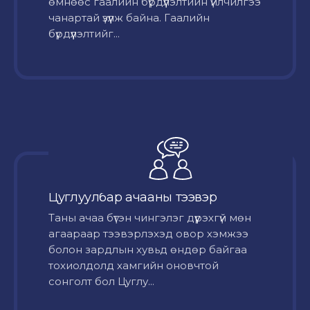
өмнөөс гаалийн бүрдүүлэлтийн үйлчилгээ
чанартай үзүүлж байна. Гаалийн
бүрдүүлэлтийг...
Цуглуулбар ачааны тээвэр
Таны ачаа бүтэн чингэлэг дүүрэхгүй мөн
агаараар тээвэрлэхэд овор хэмжээ
болон зардлын хувьд өндөр байгаа
тохиолдолд хамгийн оновчтой
сонголт бол Цуглу...