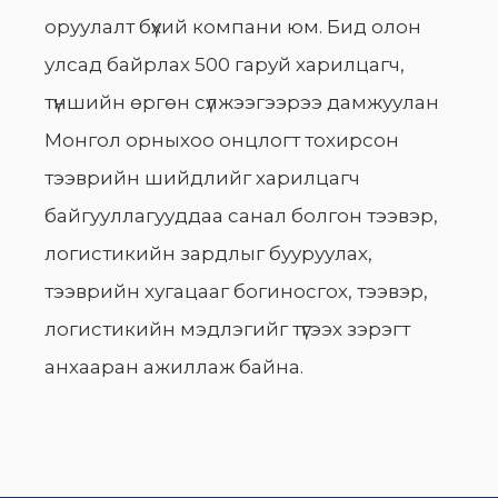
оруулалт бүхий компани юм. Бид олон
улсад байрлах 500 гаруй харилцагч,
түншийн өргөн сүлжээгээрээ дамжуулан
Монгол орныхоо онцлогт тохирсон
тээврийн шийдлийг харилцагч
байгууллагууддаа санал болгон тээвэр,
логистикийн зардлыг бууруулах,
тээврийн хугацааг богиносгох, тээвэр,
логистикийн мэдлэгийг түгээх зэрэгт
анхааран ажиллаж байна.