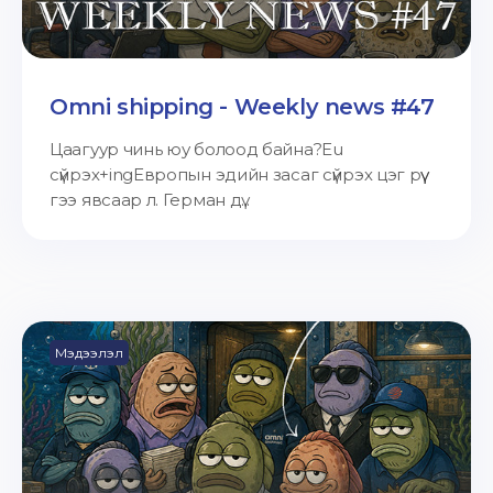
Omni shipping - Weekly news #47
Цаагуур чинь юу болоод байна?Eu
сүйрэх+ingЕвропын эдийн засаг сүйрэх цэг рүү
гээ явсаар л. Герман дү...
Мэдээлэл