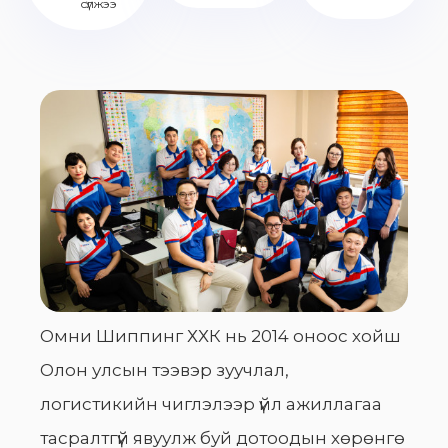
сүлжээ
Омни Шиппинг ХХК нь 2014 оноос хойш
Олон улсын тээвэр зуучлал,
логистикийн чиглэлээр үйл ажиллагаа
тасралтгүй явуулж буй дотоодын хөрөнгө