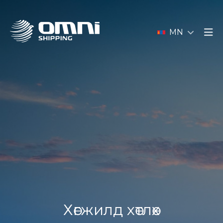
MN
Хөгжилд хөтлөх