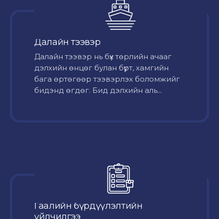
Далайн тээвэр
Далайн тээвэр нь бүх төрлийн ачааг
дэлхийн өнцөг булан бүрт, хамгийн
бага өртөгөөр тээвэрлэх боломжийг
бидэнд өгдөг. Бид дэлхийн аль...
Гаалийн бүрдүүлэлтийн
үйлчилгээ