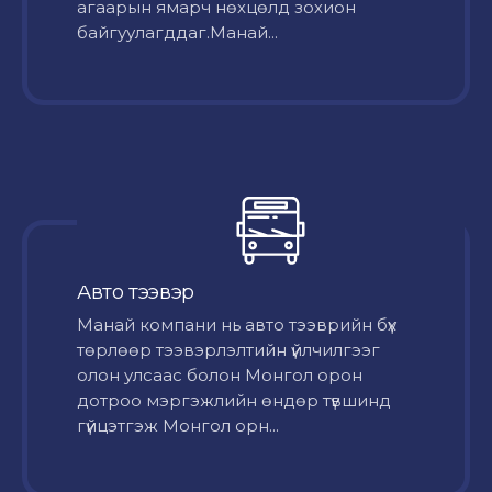
агаарын ямарч нөхцөлд зохион
байгуулагддаг.Манай...
Авто тээвэр
Mанай компани нь авто тээврийн бүх
төрлөөр тээвэрлэлтийн үйлчилгээг
олон улсаас болон Монгол орон
дотроо мэргэжлийн өндөр түвшинд
гүйцэтгэж Монгол орн...