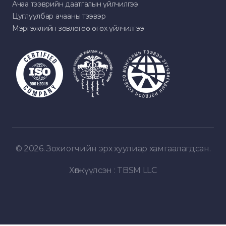
Ачаа тээврийн даатгалын үйлчилгээ
Цуглуулбар ачааны тээвэр
Мэргэжлийн зөвлөгөө өгөх үйлчилгээ
© 2026. Зохиогчийн эрх хуулиар хамгаалагдсан.
Хөгжүүлсэн :
TBSM LLC