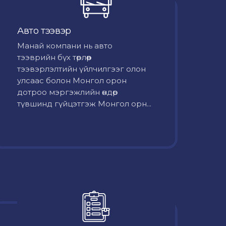
Авто тээвэр
Mанай компани нь авто
тээврийн бүх төрлөөр
тээвэрлэлтийн үйлчилгээг олон
улсаас болон Монгол орон
дотроо мэргэжлийн өндөр
түвшинд гүйцэтгэж Монгол орн...