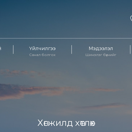
й
Үйлчилгээ
Мэдээлэл
Санал болгох
Шинэлэг бүхнийг
Хөгжилд хөтлөх