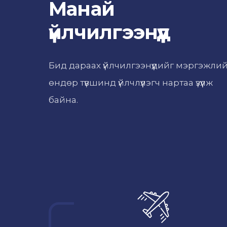
Манай
үйлчилгээнүүд
Бид дараах үйлчилгээнүүдийг мэргэжли
өндөр түвшинд үйлчлүүлэгч нартаа үзүүлж
байна.