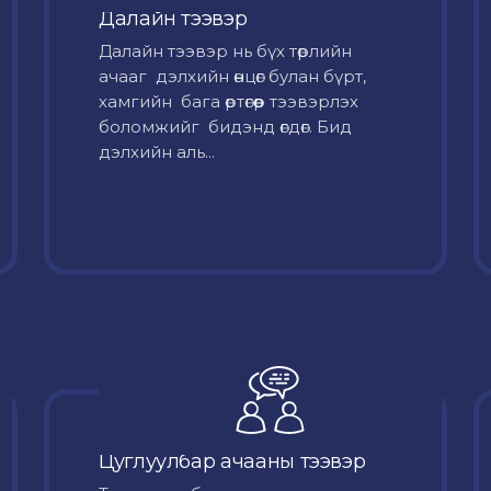
Далайн тээвэр
Далайн тээвэр нь бүх төрлийн
ачааг дэлхийн өнцөг булан бүрт,
хамгийн бага өртөгөөр тээвэрлэх
боломжийг бидэнд өгдөг. Бид
дэлхийн аль...
Цуглуулбар ачааны тээвэр