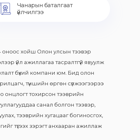
Чанарын баталгаат
үйлчилгээ
 оноос хойш Олон улсын тээвэр
лээр үйл ажиллагаа тасралтгүй явуулж
лалт бүхий компани юм. Бид олон
арилцагч, түншийн өргөн сүлжээгээрээ
о онцлогт тохирсон тээврийн
уллагууддаа санал болгон тээвэр,
улах, тээврийн хугацааг богиносгох,
гийг түгээх зэрэгт анхааран ажиллаж