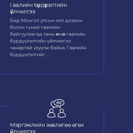
Гаалийн бүрдүүлэлтийн
үйлчилгээ
Бид Монгол улсын хил дээрхи
болон гүний гаалийн
байгууллагад таны өмнөөс гаалийн
бүрдүүлэлтийн үйлчилгээ
чанартай үзүүлж байна. Гаалийн
бүрдүүлэлтийг...
Мэргэжлийн зөвлөгөө өгөх
үйлчилгээ