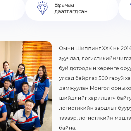
Бүх ачаа
даатгагдсан
Омни Шиппинг ХХК нь 2014
зуучлал, логистикийн чиглэ
буй дотоодын хөрөнгө оруу
улсад байрлах 500 гаруй х
дамжуулан Монгол орныхо
шийдлийг харилцагч байгу
логистикийн зардлыг бууру
тээвэр, логистикийн мэдлэ
байна.