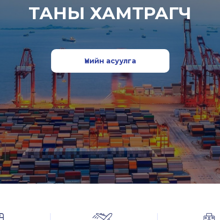
ТАНЫ ХАМТРАГЧ
Үнийн асуулга