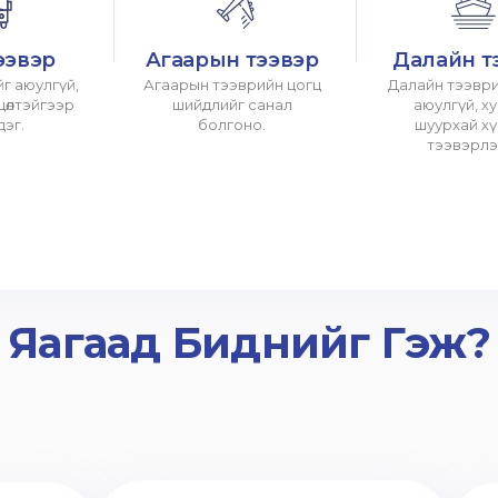
ээвэр
Агаарын тээвэр
Далайн т
г аюулгүй,
Агаарын тээврийн цогц
Далайн тээври
хцөлтэйгээр
шийдлийг санал
аюулгүй, х
дэг.
болгоно.
шуурхай х
тээвэрлэ
Яагаад Биднийг Гэж?