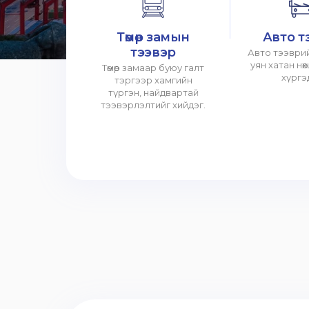
Төмөр замын
Авто т
тээвэр
Авто тээврий
уян хатан нө
Төмөр замаар буюу галт
хүргэ
тэргээр хамгийн
түргэн, найдвартай
тээвэрлэлтийг хийдэг.