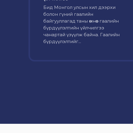
Бид Монгол улсын хил дээрхи
болон гүний гаалийн
байгууллагад таны өмнөөс гаалийн
бүрдүүлэлтийн үйлчилгээ
чанартай үзүүлж байна. Гаалийн
бүрдүүлэлтийг...