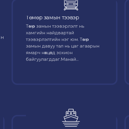
Төмөр замын тээвэр
Төмөр замын тээвэрлэлт нь
хамгийн найдвартай
йн
тээвэрлэлтийн нэг юм. Төмөр
замын давуу тал нь цаг агаарын
ямарч нөхцөлд зохион
байгуулагддаг.Манай...