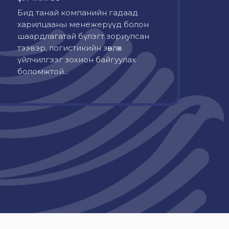
Бид танай компанийн гадаад
харилцааны менежерүүд болон
шаардлагатай бүлэгт зориулсан
тээвэр, логистикийн зөвлөх
үйлчилгээг зохион байгуулах
боломжтой...