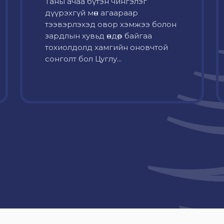
Таны ачаа бүтэн чингэлэг
дүүрэхгүй мөн агаараар
тээвэрлэхэд овор хэмжээ болон
зардлын хувьд өндөр байгаа
тохиолдолд хамгийн оновчтой
сонголт бол Цуглу...