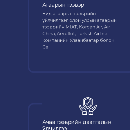
Агаарын тээвэр
Бид агаарын тээврийн
үйлчилгээг олон улсын агаарын
тээврийн MIAT, Korean Air, Air
China, Aeroflot, Turkish Airline
компанийн Улаанбаатар болон
Сө...
Ачаа тээврийн даатгалын
үйлчилгээ