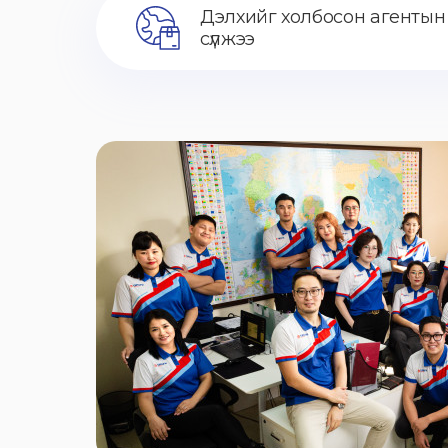
Дэлхийг холбосон агентын
сүлжээ