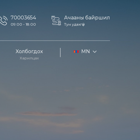
70003654
Ачааны байршил
09:00 - 18:00
Тун удахгүй
Холбогдох
MN
Харилцах