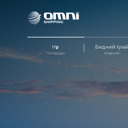
Нүүр
Бидний туха
Гол хуудас
Илүү ихийг