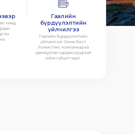
ээвэр
Гаалийн
бүрдүүлэлтийн
йг хямд,
урдан
үйлчилгээ
үргэн
Гаалийн бүрдүүлэлтийн
нэ.
үйлчилгээг Омни Бест
Ложистикс компаниараа
дамжуулан хурдан шуурхай
хийж гүйцэтгэдэг.