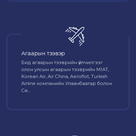
Агаарын тээвэр
Бид агаарын тээврийн үйлчилгээг
олон улсын агаарын тээврийн MIAT,
Korean Air, Air China, Aeroflot, Turkish
Airline компанийн Улаанбаатар болон
Сө...