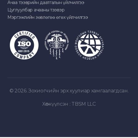
Ачаа тээврийн даатгалын үйлчилгээ
Цуглуулбар ачааны тээвэр
Мэргэжлийн зөвлөгөө өгөх үйлчилгээ
© 2026. Зохиогчийн эрх хуулиар хамгаалагдсан.
Хөгжүүлсэн :
TBSM LLC