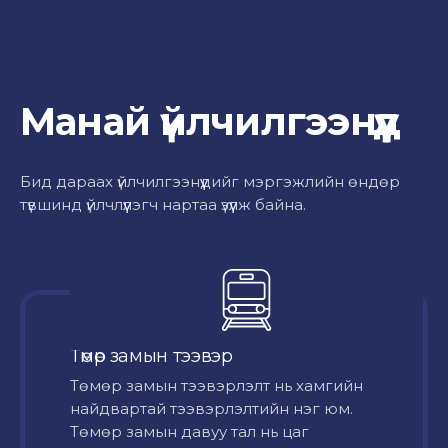
Манай үйлчилгээнүүд
Бид дараах үйлчилгээнүүдийг мэргэжлийн өндөр
түвшинд үйлчлүүлэгч нартаа үзүүлж байна.
Төмөр замын тээвэр
Төмөр замын тээвэрлэлт нь хамгийн
найдвартай тээвэрлэлтийн нэг юм.
Төмөр замын давуу тал нь цаг