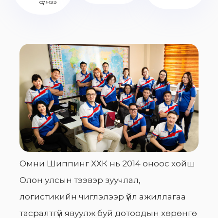
сүлжээ
Омни Шиппинг ХХК нь 2014 оноос хойш
Олон улсын тээвэр зуучлал,
логистикийн чиглэлээр үйл ажиллагаа
тасралтгүй явуулж буй дотоодын хөрөнгө