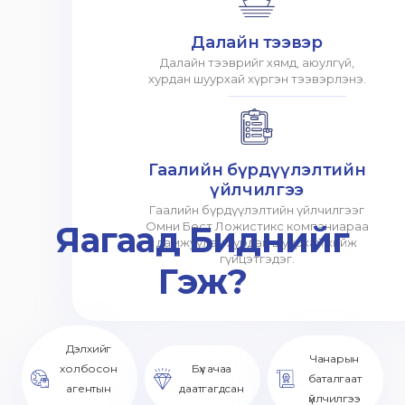
Далайн тээвэр
Далайн тээврийг хямд, аюулгүй,
хурдан шуурхай хүргэн тээвэрлэнэ.
Гаалийн бүрдүүлэлтийн
үйлчилгээ
Гаалийн бүрдүүлэлтийн үйлчилгээг
Яагаад Биднийг
Омни Бест Ложистикс компаниараа
дамжуулан хурдан шуурхай хийж
гүйцэтгэдэг.
Гэж?
Дэлхийг
Чанарын
холбосон
Бүх ачаа
баталгаат
агентын
даатгагдсан
үйлчилгээ