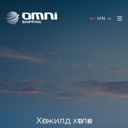
MN
Хөгжилд хөтлөх