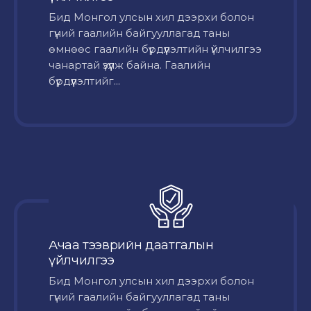
Бид Монгол улсын хил дээрхи болон
гүний гаалийн байгууллагад таны
өмнөөс гаалийн бүрдүүлэлтийн үйлчилгээ
чанартай үзүүлж байна. Гаалийн
бүрдүүлэлтийг...
Ачаа тээврийн даатгалын
үйлчилгээ
Бид Монгол улсын хил дээрхи болон
гүний гаалийн байгууллагад таны