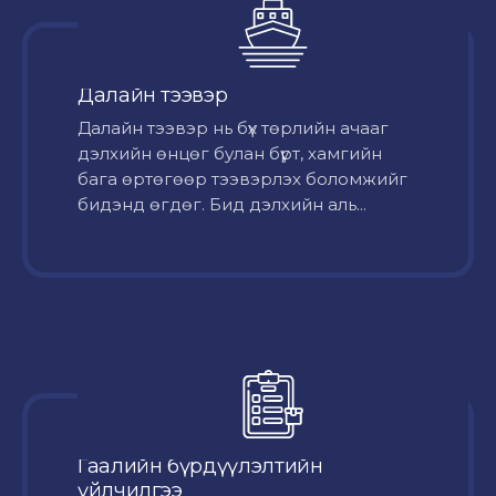
Далайн тээвэр
Далайн тээвэр нь бүх төрлийн ачааг
дэлхийн өнцөг булан бүрт, хамгийн
бага өртөгөөр тээвэрлэх боломжийг
бидэнд өгдөг. Бид дэлхийн аль...
Гаалийн бүрдүүлэлтийн
үйлчилгээ