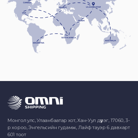
Монгол улс, Улаанбаатар хот, Хан-Уул дүүрэг, 17060, 3-
р хороо, Энгельсийн гудамж, Лайф тауэр 6 давхарт
601 тоот