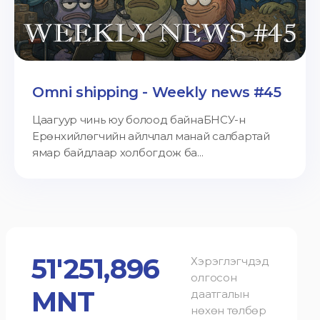
Omni shipping - Weekly news #45
Цаагуур чинь юу болоод байнаБНСУ-н
Ерөнхийлөгчийн айлчлал манай салбартай
ямар байдлаар холбогдож ба...
51'251,896
Хэрэглэгчдэд
олгосон
MNT
даатгалын
нөхөн төлбөр