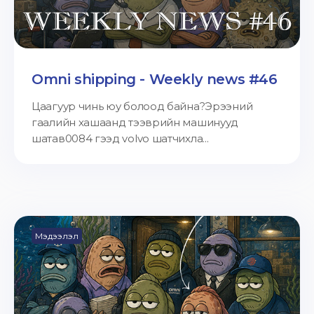
Omni shipping - Weekly news #46
Цаагуур чинь юу болоод байна?Эрээний
гаалийн хашаанд тээврийн машинууд
шатав0084 гээд volvo шатчихла...
Мэдээлэл