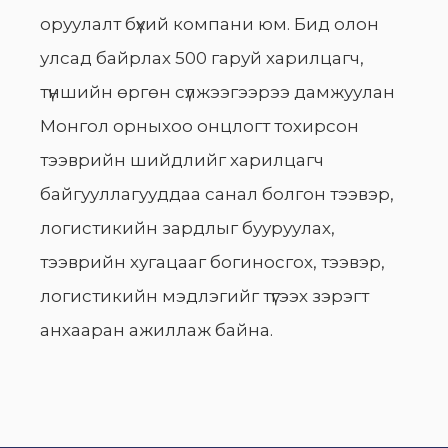
оруулалт бүхий компани юм. Бид олон
улсад байрлах 500 гаруй харилцагч,
түншийн өргөн сүлжээгээрээ дамжуулан
Монгол орныхоо онцлогт тохирсон
тээврийн шийдлийг харилцагч
байгууллагууддаа санал болгон тээвэр,
логистикийн зардлыг бууруулах,
тээврийн хугацааг богиносгох, тээвэр,
логистикийн мэдлэгийг түгээх зэрэгт
анхааран ажиллаж байна.