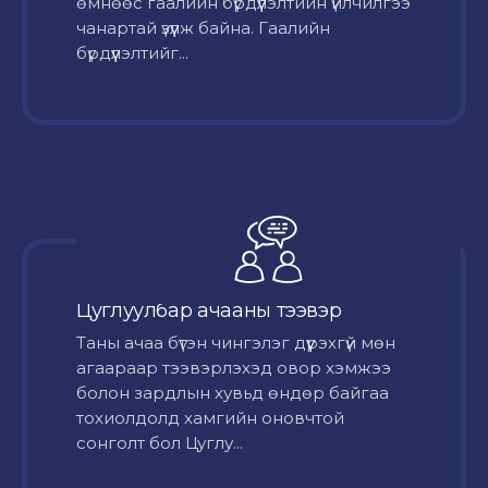
өмнөөс гаалийн бүрдүүлэлтийн үйлчилгээ
чанартай үзүүлж байна. Гаалийн
бүрдүүлэлтийг...
Цуглуулбар ачааны тээвэр
Таны ачаа бүтэн чингэлэг дүүрэхгүй мөн
агаараар тээвэрлэхэд овор хэмжээ
болон зардлын хувьд өндөр байгаа
тохиолдолд хамгийн оновчтой
сонголт бол Цуглу...