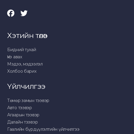
Хэтийн төлөв
Бидний тухай
Үнэ авах
Мэдээ, мэдээлэл
Холбоо барих
Үйлчилгээ
Төмөр замын тээвэр
Авто тээвэр
Агаарын тээвэр
Далайн тээвэр
Гаалийн бүрдүүлэлтийн үйлчилгээ