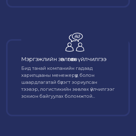
Мэргэжлийн зөвлөгөө өгөх үйлчилгээ
Бид танай компанийн гадаад
харилцааны менежерүүд болон
шаардлагатай бүлэгт зориулсан
тээвэр, логистикийн зөвлөх үйлчилгээг
зохион байгуулах боломжтой...