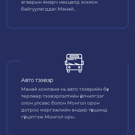
агаарын ямарч нөхцөлд зохион
байгуулагддаг.Манай...
Авто тээвэр
Mанай компани нь авто тээврийн бүх
төрлөөр тээвэрлэлтийн үйлчилгээг
олон улсаас болон Монгол орон
дотроо мэргэжлийн өндөр түвшинд
гүйцэтгэж Монгол орн...