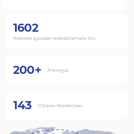
1602
Жилийн дундаж тээвэрлэлтийн тоо
200+
Агентууд
143
Страны перевозки