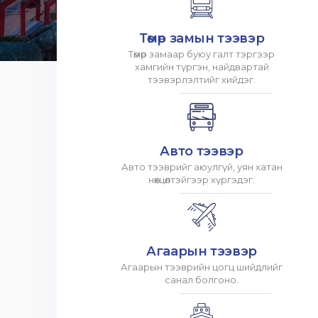
Төмөр замын тээвэр
Төмөр замаар буюу галт тэргээр
хамгийн түргэн, найдвартай
тээвэрлэлтийг хийдэг.
Авто тээвэр
Авто тээврийг аюулгүй, уян хатан
нөхцөлтэйгээр хүргэдэг.
Агаарын тээвэр
Агаарын тээврийн цогц шийдлийг
санал болгоно.