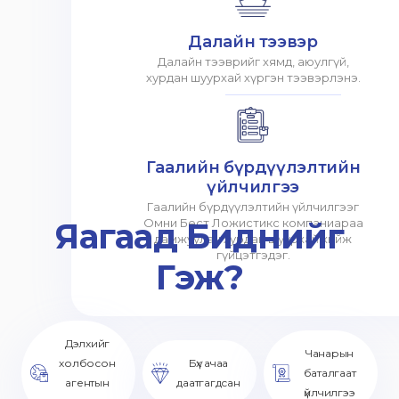
Далайн тээвэр
Далайн тээврийг хямд, аюулгүй,
хурдан шуурхай хүргэн тээвэрлэнэ.
Гаалийн бүрдүүлэлтийн
үйлчилгээ
Гаалийн бүрдүүлэлтийн үйлчилгээг
Яагаад Биднийг
Омни Бест Ложистикс компаниараа
дамжуулан хурдан шуурхай хийж
гүйцэтгэдэг.
Гэж?
Дэлхийг
Чанарын
холбосон
Бүх ачаа
баталгаат
агентын
даатгагдсан
үйлчилгээ