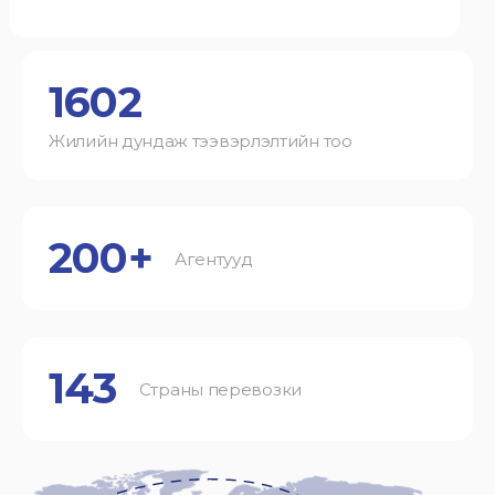
1602
Жилийн дундаж тээвэрлэлтийн тоо
200+
Агентууд
143
Страны перевозки