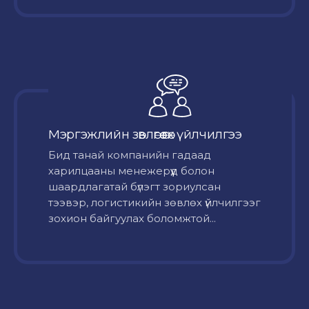
Мэргэжлийн зөвлөгөө өгөх үйлчилгээ
Бид танай компанийн гадаад
харилцааны менежерүүд болон
шаардлагатай бүлэгт зориулсан
тээвэр, логистикийн зөвлөх үйлчилгээг
зохион байгуулах боломжтой...