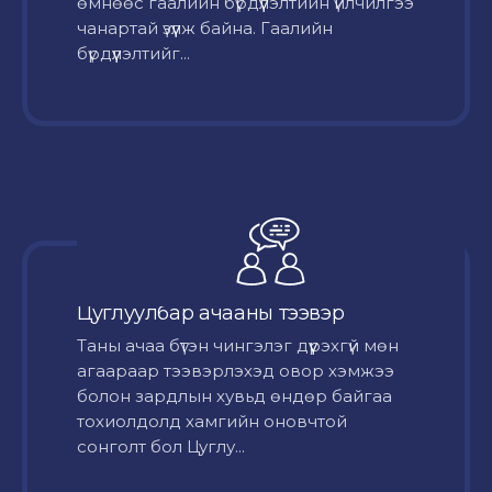
өмнөөс гаалийн бүрдүүлэлтийн үйлчилгээ
чанартай үзүүлж байна. Гаалийн
бүрдүүлэлтийг...
Цуглуулбар ачааны тээвэр
Таны ачаа бүтэн чингэлэг дүүрэхгүй мөн
агаараар тээвэрлэхэд овор хэмжээ
болон зардлын хувьд өндөр байгаа
тохиолдолд хамгийн оновчтой
сонголт бол Цуглу...