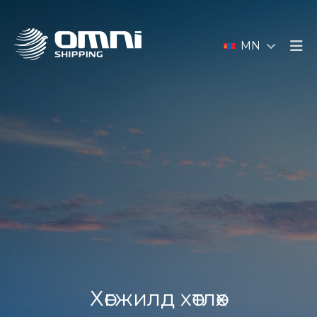
MN
Хөгжилд хөтлөх