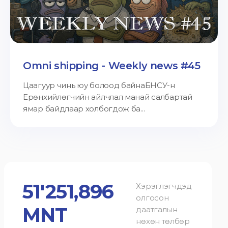
Omni shipping - Weekly news #45
Цаагуур чинь юу болоод байнаБНСУ-н
Ерөнхийлөгчийн айлчлал манай салбартай
ямар байдлаар холбогдож ба...
51'251,896
Хэрэглэгчдэд
олгосон
MNT
даатгалын
нөхөн төлбөр