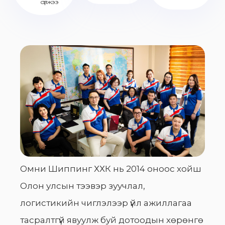
сүлжээ
Омни Шиппинг ХХК нь 2014 оноос хойш
Олон улсын тээвэр зуучлал,
логистикийн чиглэлээр үйл ажиллагаа
тасралтгүй явуулж буй дотоодын хөрөнгө