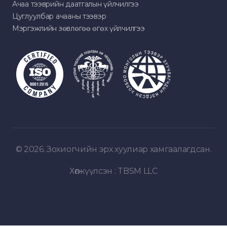
Ачаа тээврийн даатгалын үйлчилгээ
Цуглуулбар ачааны тээвэр
Мэргэжлийн зөвлөгөө өгөх үйлчилгээ
© 2026. Зохиогчийн эрх хуулиар хамгаалагдсан.
Хөгжүүлсэн :
TBSM LLC