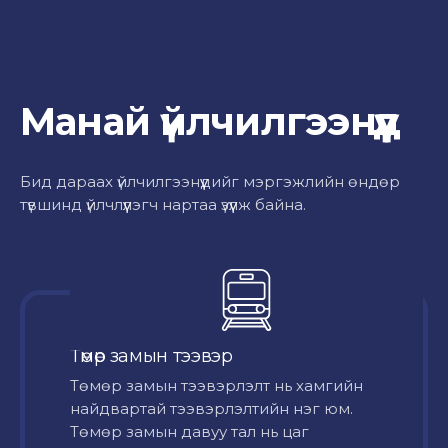
Манай үйлчилгээнүүд
Бид дараах үйлчилгээнүүдийг мэргэжлийн өндөр
түвшинд үйлчлүүлэгч нартаа үзүүлж байна.
Төмөр замын тээвэр
Төмөр замын тээвэрлэлт нь хамгийн
найдвартай тээвэрлэлтийн нэг юм.
Төмөр замын давуу тал нь цаг