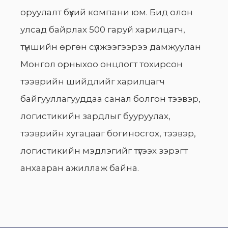
оруулалт бүхий компани юм. Бид олон
улсад байрлах 500 гаруй харилцагч,
түншийн өргөн сүлжээгээрээ дамжуулан
Монгол орныхоо онцлогт тохирсон
тээврийн шийдлийг харилцагч
байгууллагууддаа санал болгон тээвэр,
логистикийн зардлыг бууруулах,
тээврийн хугацааг богиносгох, тээвэр,
логистикийн мэдлэгийг түгээх зэрэгт
анхааран ажиллаж байна.