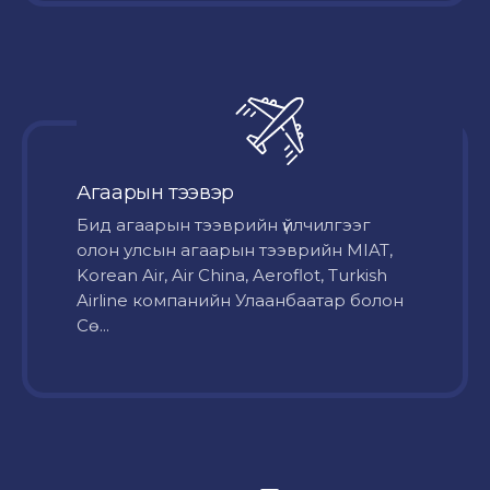
Агаарын тээвэр
Бид агаарын тээврийн үйлчилгээг
олон улсын агаарын тээврийн MIAT,
Korean Air, Air China, Aeroflot, Turkish
Airline компанийн Улаанбаатар болон
Сө...