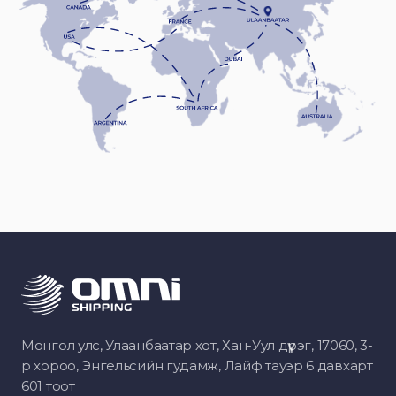
Монгол улс, Улаанбаатар хот, Хан-Уул дүүрэг, 17060, 3-
р хороо, Энгельсийн гудамж, Лайф тауэр 6 давхарт
601 тоот