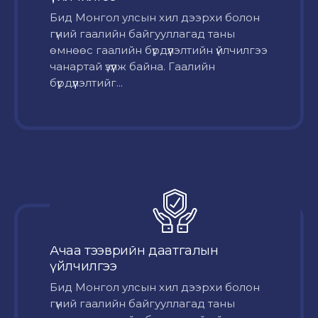
Бид Монгол улсын хил дээрхи болон
гүний гаалийн байгууллагад таны
өмнөөс гаалийн бүрдүүлэлтийн үйлчилгээ
чанартай үзүүлж байна. Гаалийн
бүрдүүлэлтийг...
Ачаа тээврийн даатгалын
үйлчилгээ
Бид Монгол улсын хил дээрхи болон
гүний гаалийн байгууллагад таны