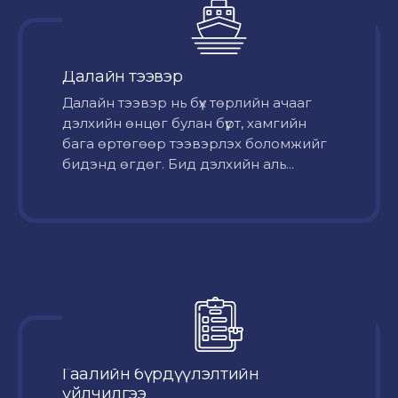
Далайн тээвэр
Далайн тээвэр нь бүх төрлийн ачааг
дэлхийн өнцөг булан бүрт, хамгийн
бага өртөгөөр тээвэрлэх боломжийг
бидэнд өгдөг. Бид дэлхийн аль...
Гаалийн бүрдүүлэлтийн
үйлчилгээ