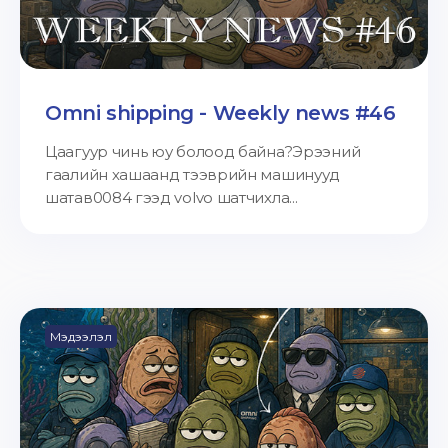
Omni shipping - Weekly news #46
Цаагуур чинь юу болоод байна?Эрээний
гаалийн хашаанд тээврийн машинууд
шатав0084 гээд volvo шатчихла...
Мэдээлэл