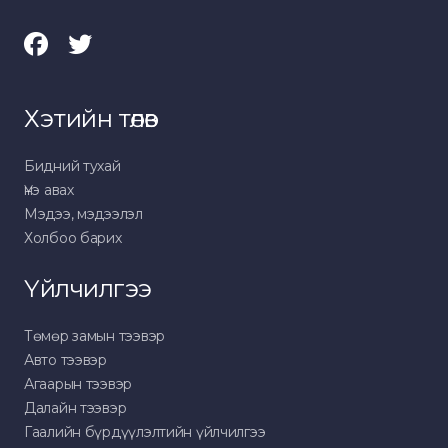
Хэтийн төлөв
Бидний тухай
Үнэ авах
Мэдээ, мэдээлэл
Холбоо барих
Үйлчилгээ
Төмөр замын тээвэр
Авто тээвэр
Агаарын тээвэр
Далайн тээвэр
Гаалийн бүрдүүлэлтийн үйлчилгээ