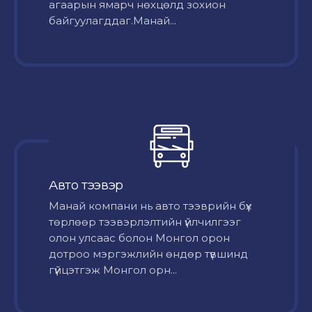
агаарын ямарч нөхцөлд зохион
байгуулагддаг.Манай...
Авто тээвэр
Mанай компани нь авто тээврийн бүх
төрлөөр тээвэрлэлтийн үйлчилгээг
олон улсаас болон Монгол орон
дотроо мэргэжлийн өндөр түвшинд
гүйцэтгэж Монгол орн...