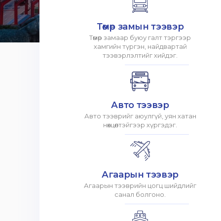
Төмөр замын тээвэр
Төмөр замаар буюу галт тэргээр
хамгийн түргэн, найдвартай
тээвэрлэлтийг хийдэг.
Авто тээвэр
Авто тээврийг аюулгүй, уян хатан
нөхцөлтэйгээр хүргэдэг.
Агаарын тээвэр
Агаарын тээврийн цогц шийдлийг
санал болгоно.