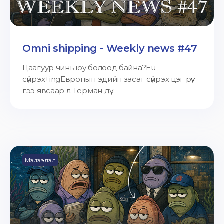
Omni shipping - Weekly news #47
Цаагуур чинь юу болоод байна?Eu
сүйрэх+ingЕвропын эдийн засаг сүйрэх цэг рүү
гээ явсаар л. Герман дү...
Мэдээлэл