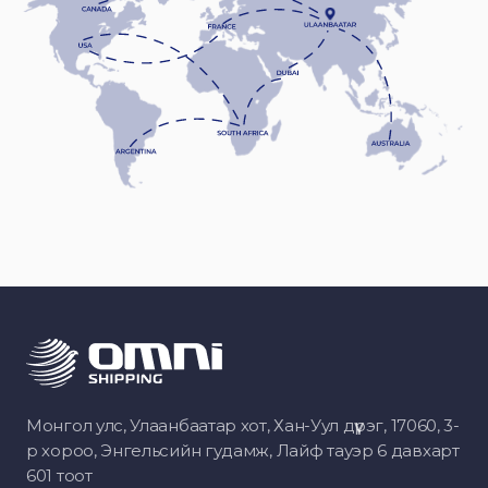
Монгол улс, Улаанбаатар хот, Хан-Уул дүүрэг, 17060, 3-
р хороо, Энгельсийн гудамж, Лайф тауэр 6 давхарт
601 тоот