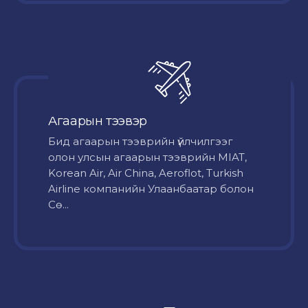
Агаарын тээвэр
Бид агаарын тээврийн үйлчилгээг
олон улсын агаарын тээврийн MIAT,
Korean Air, Air China, Aeroflot, Turkish
Airline компанийн Улаанбаатар болон
Сө...