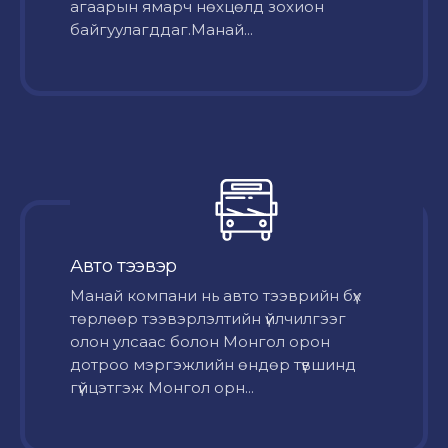
агаарын ямарч нөхцөлд зохион
байгуулагддаг.Манай...
Авто тээвэр
Mанай компани нь авто тээврийн бүх
төрлөөр тээвэрлэлтийн үйлчилгээг
олон улсаас болон Монгол орон
дотроо мэргэжлийн өндөр түвшинд
гүйцэтгэж Монгол орн...