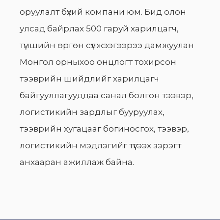
оруулалт бүхий компани юм. Бид олон
улсад байрлах 500 гаруй харилцагч,
түншийн өргөн сүлжээгээрээ дамжуулан
Монгол орныхоо онцлогт тохирсон
тээврийн шийдлийг харилцагч
байгууллагууддаа санал болгон тээвэр,
логистикийн зардлыг бууруулах,
тээврийн хугацааг богиносгох, тээвэр,
логистикийн мэдлэгийг түгээх зэрэгт
анхааран ажиллаж байна.