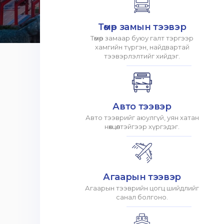
Төмөр замын тээвэр
Төмөр замаар буюу галт тэргээр
хамгийн түргэн, найдвартай
тээвэрлэлтийг хийдэг.
Авто тээвэр
Авто тээврийг аюулгүй, уян хатан
нөхцөлтэйгээр хүргэдэг.
Агаарын тээвэр
Агаарын тээврийн цогц шийдлийг
санал болгоно.