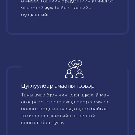
өмнөөс гаалийн бүрдүүлэлтийн үйлчилгээ
чанартай үзүүлж байна. Гаалийн
бүрдүүлэлтийг...
Цуглуулбар ачааны тээвэр
Таны ачаа бүтэн чингэлэг дүүрэхгүй мөн
агаараар тээвэрлэхэд овор хэмжээ
болон зардлын хувьд өндөр байгаа
тохиолдолд хамгийн оновчтой
сонголт бол Цуглу...