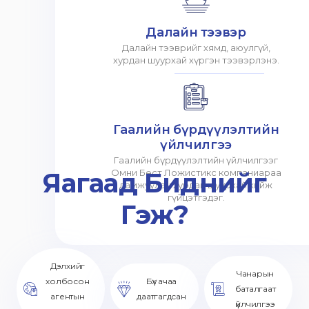
Далайн тээвэр
Далайн тээврийг хямд, аюулгүй,
хурдан шуурхай хүргэн тээвэрлэнэ.
Гаалийн бүрдүүлэлтийн
үйлчилгээ
Гаалийн бүрдүүлэлтийн үйлчилгээг
Яагаад Биднийг
Омни Бест Ложистикс компаниараа
дамжуулан хурдан шуурхай хийж
гүйцэтгэдэг.
Гэж?
Дэлхийг
Чанарын
холбосон
Бүх ачаа
баталгаат
агентын
даатгагдсан
үйлчилгээ