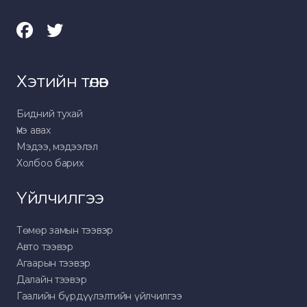
Хэтийн төлөв
Бидний тухай
Үнэ авах
Мэдээ, мэдээлэл
Холбоо барих
Үйлчилгээ
Төмөр замын тээвэр
Авто тээвэр
Агаарын тээвэр
Далайн тээвэр
Гаалийн бүрдүүлэлтийн үйлчилгээ