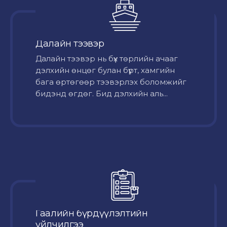
Далайн тээвэр
Далайн тээвэр нь бүх төрлийн ачааг
дэлхийн өнцөг булан бүрт, хамгийн
бага өртөгөөр тээвэрлэх боломжийг
бидэнд өгдөг. Бид дэлхийн аль...
Гаалийн бүрдүүлэлтийн
үйлчилгээ