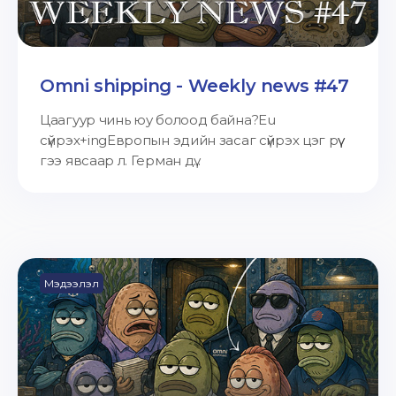
Omni shipping - Weekly news #47
Цаагуур чинь юу болоод байна?Eu
сүйрэх+ingЕвропын эдийн засаг сүйрэх цэг рүү
гээ явсаар л. Герман дү...
Мэдээлэл