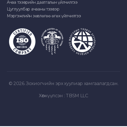
Ачаа тээврийн даатгалын үйлчилгээ
Цуглуулбар ачааны тээвэр
Мэргэжлийн зөвлөгөө өгөх үйлчилгээ
© 2026. Зохиогчийн эрх хуулиар хамгаалагдсан.
Хөгжүүлсэн :
TBSM LLC