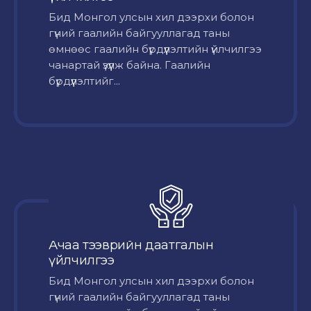
Бид Монгол улсын хил дээрхи болон
гүний гаалийн байгууллагад таны
өмнөөс гаалийн бүрдүүлэлтийн үйлчилгээ
чанартай үзүүлж байна. Гаалийн
бүрдүүлэлтийг...
Ачаа тээврийн даатгалын
үйлчилгээ
Бид Монгол улсын хил дээрхи болон
гүний гаалийн байгууллагад таны