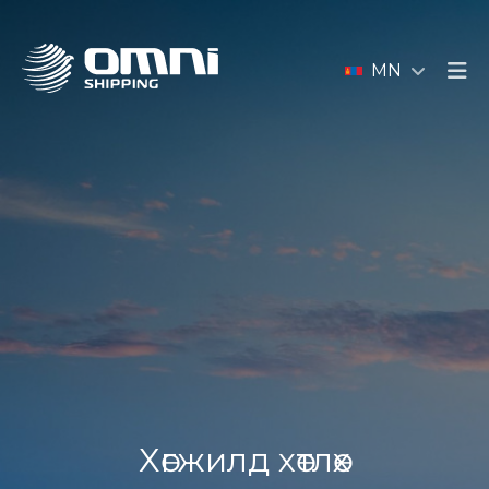
MN
Хөгжилд хөтлөх