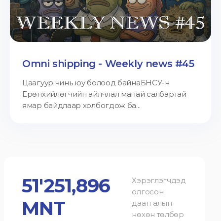
Omni shipping - Weekly news #45
Цаагуур чинь юу болоод байнаБНСУ-н
Ерөнхийлөгчийн айлчлал манай салбартай
ямар байдлаар холбогдож ба...
51'251,896
Хэрэглэгчдэд
олгосон
MNT
даатгалын
нөхөн төлбөр