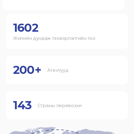
1602
Жилийн дундаж тээвэрлэлтийн тоо
200+
Агентууд
143
Страны перевозки