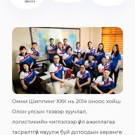
сүлжээ
Омни Шиппинг ХХК нь 2014 оноос хойш
Олон улсын тээвэр зуучлал,
логистикийн чиглэлээр үйл ажиллагаа
тасралтгүй явуулж буй дотоодын хөрөнгө