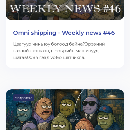
Omni shipping - Weekly news #46
Цаагуур чинь юу болоод байна?Эрээний
гаалийн хашаанд тээврийн машинууд
шатав0084 гээд volvo шатчихла...
Мэдээлэл