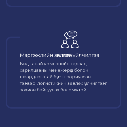
Мэргэжлийн зөвлөгөө өгөх үйлчилгээ
Бид танай компанийн гадаад
харилцааны менежерүүд болон
шаардлагатай бүлэгт зориулсан
тээвэр, логистикийн зөвлөх үйлчилгээг
зохион байгуулах боломжтой...