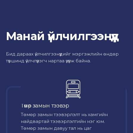
Манай үйлчилгээнүүд
Бид дараах үйлчилгээнүүдийг мэргэжлийн өндөр
түвшинд үйлчлүүлэгч нартаа үзүүлж байна.
Төмөр замын тээвэр
Төмөр замын тээвэрлэлт нь хамгийн
найдвартай тээвэрлэлтийн нэг юм.
Төмөр замын давуу тал нь цаг