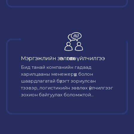
Мэргэжлийн зөвлөгөө өгөх үйлчилгээ
Бид танай компанийн гадаад
харилцааны менежерүүд болон
шаардлагатай бүлэгт зориулсан
тээвэр, логистикийн зөвлөх үйлчилгээг
зохион байгуулах боломжтой...