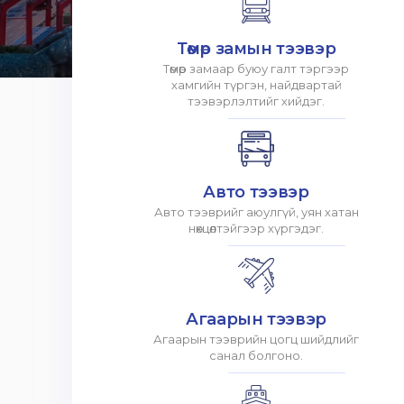
Төмөр замын тээвэр
Төмөр замаар буюу галт тэргээр
хамгийн түргэн, найдвартай
тээвэрлэлтийг хийдэг.
Авто тээвэр
Авто тээврийг аюулгүй, уян хатан
нөхцөлтэйгээр хүргэдэг.
Агаарын тээвэр
Агаарын тээврийн цогц шийдлийг
санал болгоно.