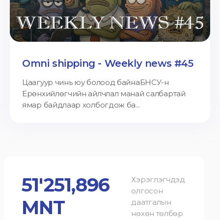
Omni shipping - Weekly news #45
Цаагуур чинь юу болоод байнаБНСУ-н
Ерөнхийлөгчийн айлчлал манай салбартай
ямар байдлаар холбогдож ба...
51'251,896
Хэрэглэгчдэд
олгосон
MNT
даатгалын
нөхөн төлбөр