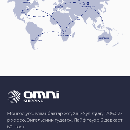
Монгол улс, Улаанбаатар хот, Хан-Уул дүүрэг, 17060, 3-
р хороо, Энгельсийн гудамж, Лайф тауэр 6 давхарт
601 тоот