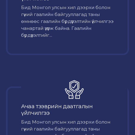
Бид Монгол улсын хил дээрхи болон
гүний гаалийн байгууллагад таны
өмнөөс гаалийн бүрдүүлэлтийн үйлчилгээ
чанартай үзүүлж байна. Гаалийн
бүрдүүлэлтийг...
Ачаа тээврийн даатгалын
үйлчилгээ
Бид Монгол улсын хил дээрхи болон
гүний гаалийн байгууллагад таны