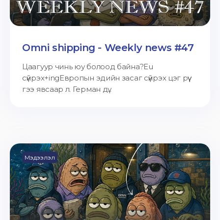
Omni shipping - Weekly news #47
Цаагуур чинь юу болоод байна?Eu
сүйрэх+ingЕвропын эдийн засаг сүйрэх цэг рүү
гээ явсаар л. Герман дү...
Мэдээлэл