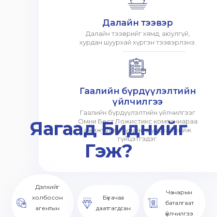
Далайн тээвэр
Далайн тээврийг хямд, аюулгүй,
хурдан шуурхай хүргэн тээвэрлэнэ.
Гаалийн бүрдүүлэлтийн
үйлчилгээ
Гаалийн бүрдүүлэлтийн үйлчилгээг
Яагаад Биднийг
Омни Бест Ложистикс компаниараа
дамжуулан хурдан шуурхай хийж
гүйцэтгэдэг.
Гэж?
Дэлхийг
Чанарын
холбосон
Бүх ачаа
баталгаат
агентын
даатгагдсан
үйлчилгээ