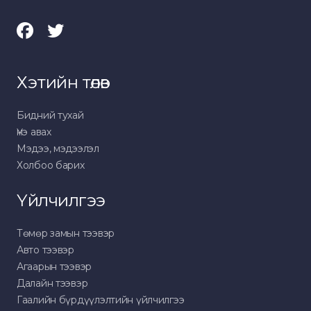
Хэтийн төлөв
Бидний тухай
Үнэ авах
Мэдээ, мэдээлэл
Холбоо барих
Үйлчилгээ
Төмөр замын тээвэр
Авто тээвэр
Агаарын тээвэр
Далайн тээвэр
Гаалийн бүрдүүлэлтийн үйлчилгээ