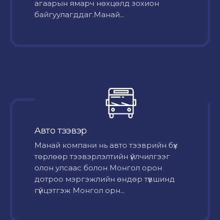
агаарын ямарч нөхцөлд зохион
байгуулагддаг.Манай...
Авто тээвэр
Mанай компани нь авто тээврийн бүх
төрлөөр тээвэрлэлтийн үйлчилгээг
олон улсаас болон Монгол орон
дотроо мэргэжлийн өндөр түвшинд
гүйцэтгэж Монгол орн...