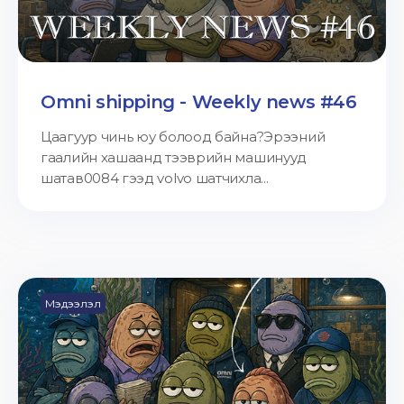
Omni shipping - Weekly news #46
Цаагуур чинь юу болоод байна?Эрээний
гаалийн хашаанд тээврийн машинууд
шатав0084 гээд volvo шатчихла...
Мэдээлэл