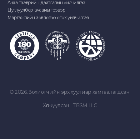
Ачаа тээврийн даатгалын үйлчилгээ
Цуглуулбар ачааны тээвэр
Мэргэжлийн зөвлөгөө өгөх үйлчилгээ
© 2026. Зохиогчийн эрх хуулиар хамгаалагдсан.
Хөгжүүлсэн :
TBSM LLC