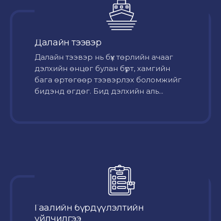
Далайн тээвэр
Далайн тээвэр нь бүх төрлийн ачааг
дэлхийн өнцөг булан бүрт, хамгийн
бага өртөгөөр тээвэрлэх боломжийг
бидэнд өгдөг. Бид дэлхийн аль...
Гаалийн бүрдүүлэлтийн
үйлчилгээ