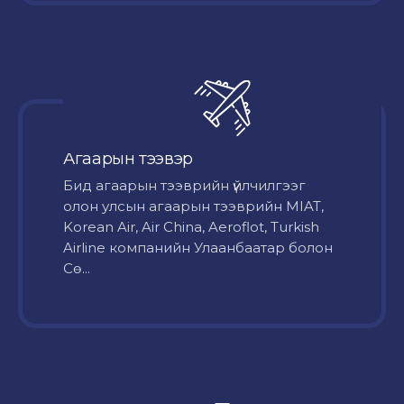
Агаарын тээвэр
Бид агаарын тээврийн үйлчилгээг
олон улсын агаарын тээврийн MIAT,
Korean Air, Air China, Aeroflot, Turkish
Airline компанийн Улаанбаатар болон
Сө...