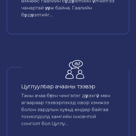
өмнөөс гаалийн бүрдүүлэлтийн үйлчилгээ
чанартай үзүүлж байна. Гаалийн
бүрдүүлэлтийг...
Цуглуулбар ачааны тээвэр
Таны ачаа бүтэн чингэлэг дүүрэхгүй мөн
агаараар тээвэрлэхэд овор хэмжээ
болон зардлын хувьд өндөр байгаа
тохиолдолд хамгийн оновчтой
сонголт бол Цуглу...