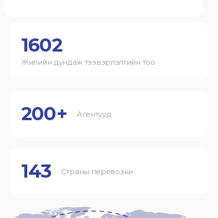
1602
Жилийн дундаж тээвэрлэлтийн тоо
200+
Агентууд
143
Страны перевозки