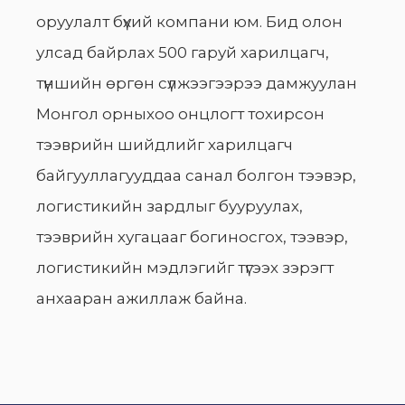
оруулалт бүхий компани юм. Бид олон
улсад байрлах 500 гаруй харилцагч,
түншийн өргөн сүлжээгээрээ дамжуулан
Монгол орныхоо онцлогт тохирсон
тээврийн шийдлийг харилцагч
байгууллагууддаа санал болгон тээвэр,
логистикийн зардлыг бууруулах,
тээврийн хугацааг богиносгох, тээвэр,
логистикийн мэдлэгийг түгээх зэрэгт
анхааран ажиллаж байна.