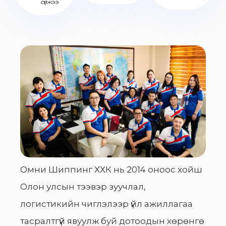
сүлжээ
Омни Шиппинг ХХК нь 2014 оноос хойш
Олон улсын тээвэр зуучлал,
логистикийн чиглэлээр үйл ажиллагаа
тасралтгүй явуулж буй дотоодын хөрөнгө