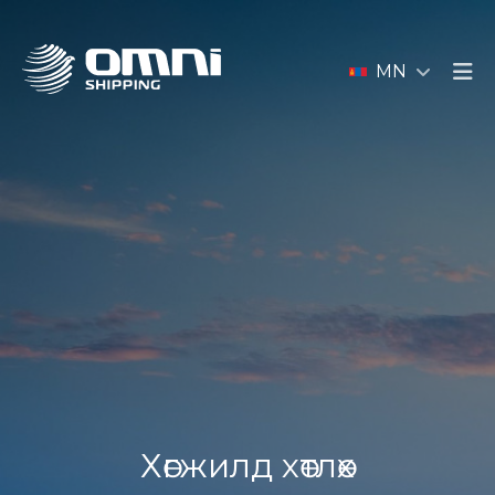
MN
Хөгжилд хөтлөх