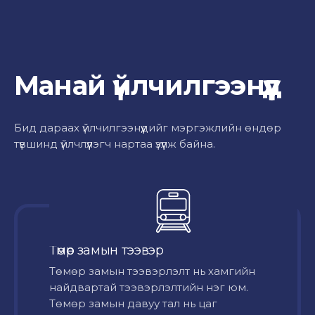
Манай үйлчилгээнүүд
Бид дараах үйлчилгээнүүдийг мэргэжлийн өндөр
түвшинд үйлчлүүлэгч нартаа үзүүлж байна.
Төмөр замын тээвэр
Төмөр замын тээвэрлэлт нь хамгийн
найдвартай тээвэрлэлтийн нэг юм.
Төмөр замын давуу тал нь цаг