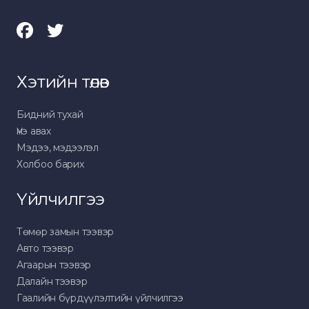
Хэтийн төлөв
Бидний тухай
Үнэ авах
Мэдээ, мэдээлэл
Холбоо барих
Үйлчилгээ
Төмөр замын тээвэр
Авто тээвэр
Агаарын тээвэр
Далайн тээвэр
Гаалийн бүрдүүлэлтийн үйлчилгээ