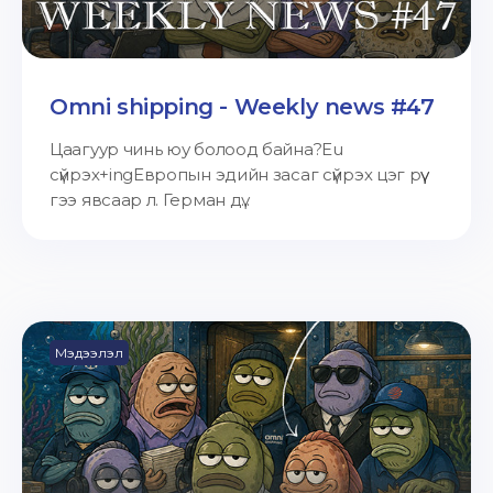
Omni shipping - Weekly news #47
Цаагуур чинь юу болоод байна?Eu
сүйрэх+ingЕвропын эдийн засаг сүйрэх цэг рүү
гээ явсаар л. Герман дү...
Мэдээлэл