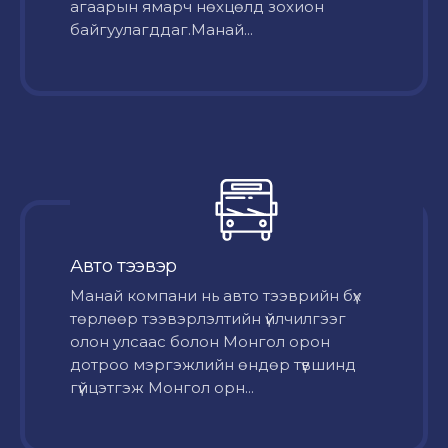
агаарын ямарч нөхцөлд зохион
байгуулагддаг.Манай...
Авто тээвэр
Mанай компани нь авто тээврийн бүх
төрлөөр тээвэрлэлтийн үйлчилгээг
олон улсаас болон Монгол орон
дотроо мэргэжлийн өндөр түвшинд
гүйцэтгэж Монгол орн...