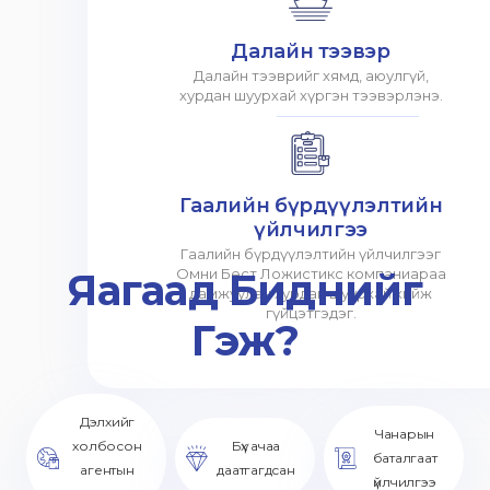
Далайн тээвэр
Далайн тээврийг хямд, аюулгүй,
хурдан шуурхай хүргэн тээвэрлэнэ.
Гаалийн бүрдүүлэлтийн
үйлчилгээ
Гаалийн бүрдүүлэлтийн үйлчилгээг
Яагаад Биднийг
Омни Бест Ложистикс компаниараа
дамжуулан хурдан шуурхай хийж
гүйцэтгэдэг.
Гэж?
Дэлхийг
Чанарын
холбосон
Бүх ачаа
баталгаат
агентын
даатгагдсан
үйлчилгээ