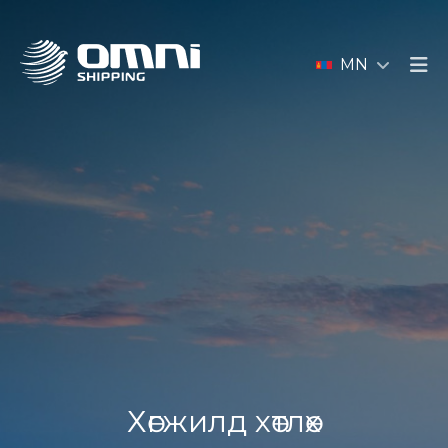
MN
Хөгжилд хөтлөх