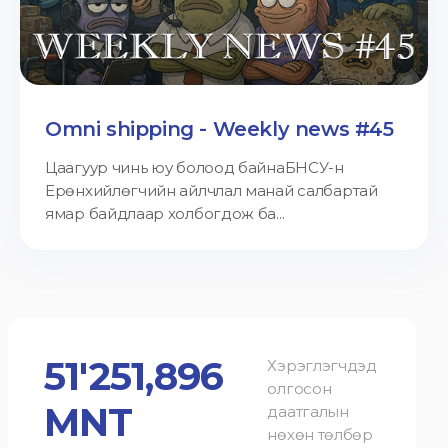
Omni shipping - Weekly news #45
Цаагуур чинь юу болоод байнаБНСУ-н
Ерөнхийлөгчийн айлчлал манай салбартай
ямар байдлаар холбогдож ба...
51'251,896
Хэрэглэгчдэд
олгосон
MNT
даатгалын
нөхөн төлбөр