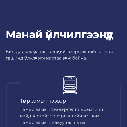
Манай үйлчилгээнүүд
Бид дараах үйлчилгээнүүдийг мэргэжлийн өндөр
түвшинд үйлчлүүлэгч нартаа үзүүлж байна.
Төмөр замын тээвэр
Төмөр замын тээвэрлэлт нь хамгийн
найдвартай тээвэрлэлтийн нэг юм.
Төмөр замын давуу тал нь цаг