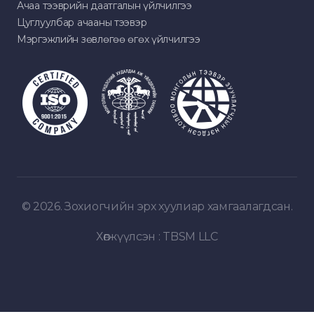
Ачаа тээврийн даатгалын үйлчилгээ
Цуглуулбар ачааны тээвэр
Мэргэжлийн зөвлөгөө өгөх үйлчилгээ
© 2026. Зохиогчийн эрх хуулиар хамгаалагдсан.
Хөгжүүлсэн :
TBSM LLC