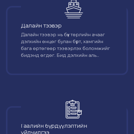
Далайн тээвэр
Далайн тээвэр нь бүх төрлийн ачааг
дэлхийн өнцөг булан бүрт, хамгийн
бага өртөгөөр тээвэрлэх боломжийг
бидэнд өгдөг. Бид дэлхийн аль...
Гаалийн бүрдүүлэлтийн
үйлчилгээ