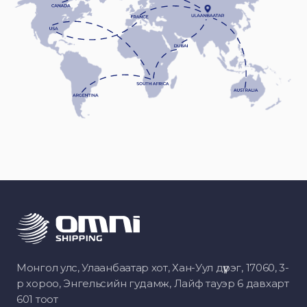
Монгол улс, Улаанбаатар хот, Хан-Уул дүүрэг, 17060, 3-
р хороо, Энгельсийн гудамж, Лайф тауэр 6 давхарт
601 тоот