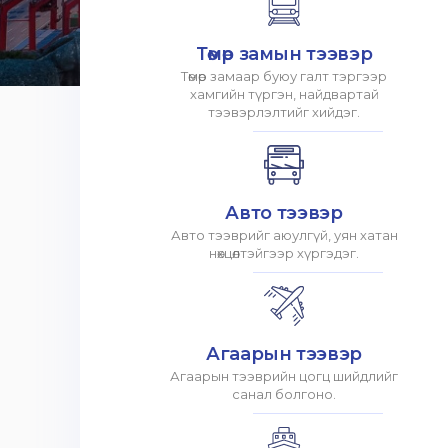
Төмөр замын тээвэр
Төмөр замаар буюу галт тэргээр
хамгийн түргэн, найдвартай
тээвэрлэлтийг хийдэг.
Авто тээвэр
Авто тээврийг аюулгүй, уян хатан
нөхцөлтэйгээр хүргэдэг.
Агаарын тээвэр
Агаарын тээврийн цогц шийдлийг
санал болгоно.