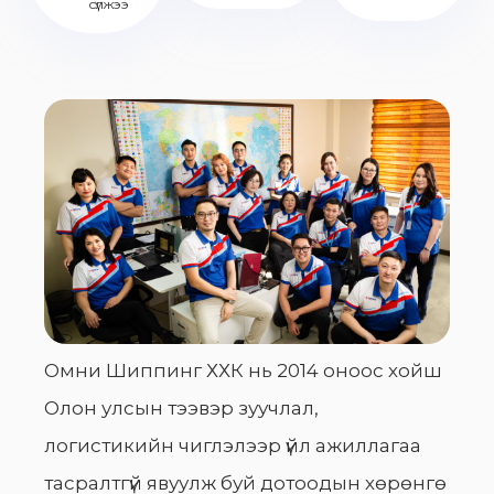
сүлжээ
Омни Шиппинг ХХК нь 2014 оноос хойш
Олон улсын тээвэр зуучлал,
логистикийн чиглэлээр үйл ажиллагаа
тасралтгүй явуулж буй дотоодын хөрөнгө