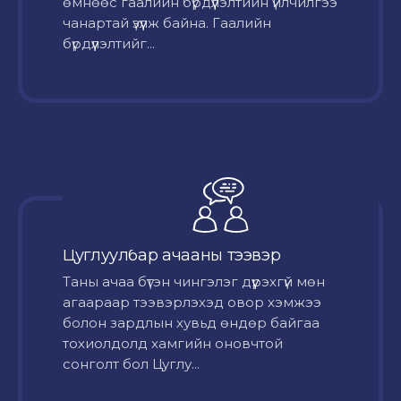
өмнөөс гаалийн бүрдүүлэлтийн үйлчилгээ
чанартай үзүүлж байна. Гаалийн
бүрдүүлэлтийг...
Цуглуулбар ачааны тээвэр
Таны ачаа бүтэн чингэлэг дүүрэхгүй мөн
агаараар тээвэрлэхэд овор хэмжээ
болон зардлын хувьд өндөр байгаа
тохиолдолд хамгийн оновчтой
сонголт бол Цуглу...