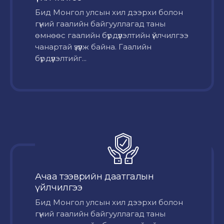
Бид Монгол улсын хил дээрхи болон
гүний гаалийн байгууллагад таны
өмнөөс гаалийн бүрдүүлэлтийн үйлчилгээ
чанартай үзүүлж байна. Гаалийн
бүрдүүлэлтийг...
Ачаа тээврийн даатгалын
үйлчилгээ
Бид Монгол улсын хил дээрхи болон
гүний гаалийн байгууллагад таны