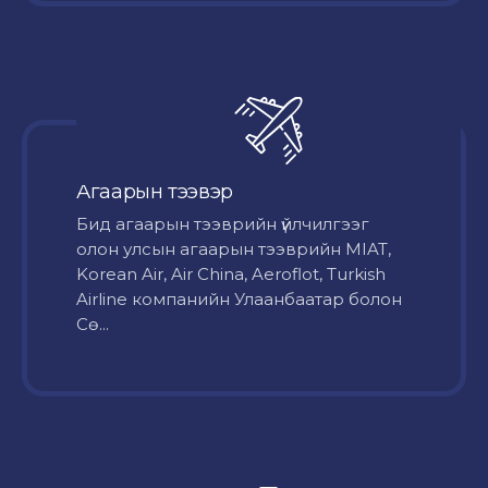
Агаарын тээвэр
Бид агаарын тээврийн үйлчилгээг
олон улсын агаарын тээврийн MIAT,
Korean Air, Air China, Aeroflot, Turkish
Airline компанийн Улаанбаатар болон
Сө...