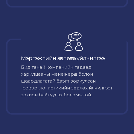
Мэргэжлийн зөвлөгөө өгөх үйлчилгээ
Бид танай компанийн гадаад
харилцааны менежерүүд болон
шаардлагатай бүлэгт зориулсан
тээвэр, логистикийн зөвлөх үйлчилгээг
зохион байгуулах боломжтой...