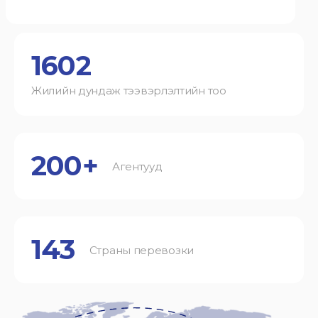
1602
Жилийн дундаж тээвэрлэлтийн тоо
200+
Агентууд
143
Страны перевозки