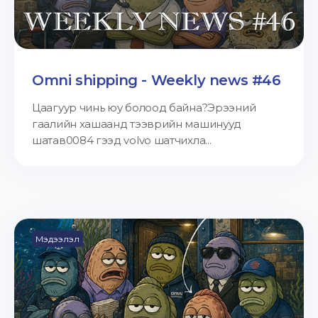
Omni shipping - Weekly news #46
Цаагуур чинь юу болоод байна?Эрээний
гаалийн хашаанд тээврийн машинууд
шатав0084 гээд volvo шатчихла...
Мэдээлэл