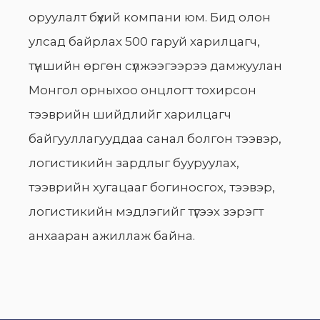
оруулалт бүхий компани юм. Бид олон
улсад байрлах 500 гаруй харилцагч,
түншийн өргөн сүлжээгээрээ дамжуулан
Монгол орныхоо онцлогт тохирсон
тээврийн шийдлийг харилцагч
байгууллагууддаа санал болгон тээвэр,
логистикийн зардлыг бууруулах,
тээврийн хугацааг богиносгох, тээвэр,
логистикийн мэдлэгийг түгээх зэрэгт
анхааран ажиллаж байна.