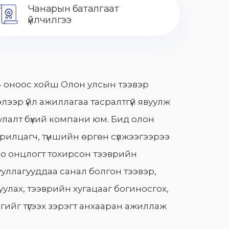
Чанарын баталгаат
үйлчилгээ
 оноос хойш Олон улсын тээвэр
лээр үйл ажиллагаа тасралтгүй явуулж
лалт бүхий компани юм. Бид олон
арилцагч, түншийн өргөн сүлжээгээрээ
о онцлогт тохирсон тээврийн
уллагууддаа санал болгон тээвэр,
улах, тээврийн хугацааг богиносгох,
гийг түгээх зэрэгт анхааран ажиллаж