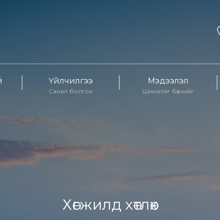
й
Үйлчилгээ
Мэдээлэл
Санал болгох
Шинэлэг бүхнийг
Хөгжилд хөтлөх