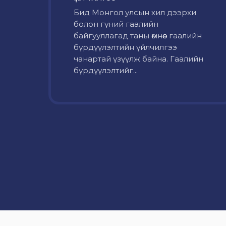
Бид Монгол улсын хил дээрхи
болон гүний гаалийн
байгууллагад таны өмнөөс гаалийн
бүрдүүлэлтийн үйлчилгээ
чанартай үзүүлж байна. Гаалийн
бүрдүүлэлтийг...