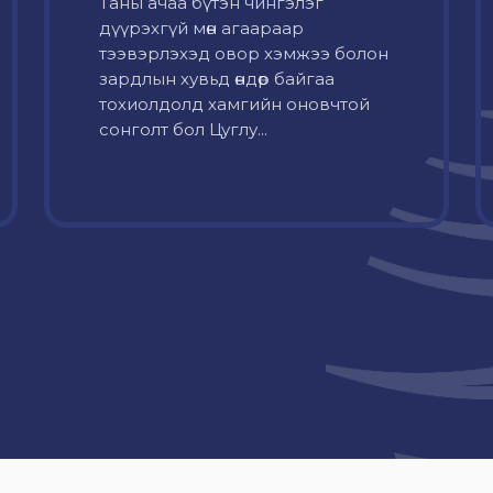
Таны ачаа бүтэн чингэлэг
дүүрэхгүй мөн агаараар
тээвэрлэхэд овор хэмжээ болон
зардлын хувьд өндөр байгаа
тохиолдолд хамгийн оновчтой
сонголт бол Цуглу...