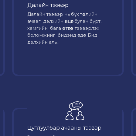
Далайн тээвэр
Далайн тээвэр нь бүх төрлийн
ачааг дэлхийн өнцөг булан бүрт,
хамгийн бага өртөгөөр тээвэрлэх
боломжийг бидэнд өгдөг. Бид
дэлхийн аль...
Цуглуулбар ачааны тээвэр