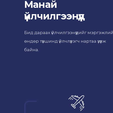
Манай
үйлчилгээнүүд
Бид дараах үйлчилгээнүүдийг мэргэжли
өндөр түвшинд үйлчлүүлэгч нартаа үзүүлж
байна.