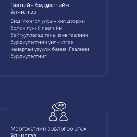
Гаалийн бүрдүүлэлтийн
үйлчилгээ
Бид Монгол улсын хил дээрхи
болон гүний гаалийн
байгууллагад таны өмнөөс гаалийн
бүрдүүлэлтийн үйлчилгээ
чанартай үзүүлж байна. Гаалийн
бүрдүүлэлтийг...
Мэргэжлийн зөвлөгөө өгөх
үйлчилгээ