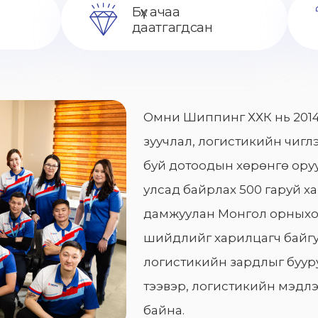
Бүх ачаа
даатгагдсан
Омни Шиппинг ХХК нь 2014
зуучлал, логистикийн чиглэ
буй дотоодын хөрөнгө оруу
улсад байрлах 500 гаруй х
дамжуулан Монгол орныхо
шийдлийг харилцагч байгу
логистикийн зардлыг бууру
тээвэр, логистикийн мэдлэ
байна.