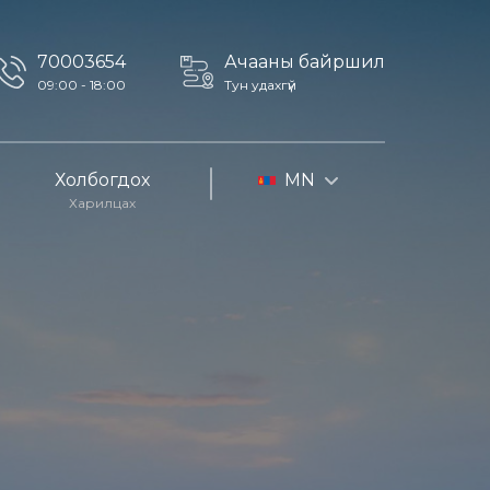
70003654
Ачааны байршил
09:00 - 18:00
Тун удахгүй
Холбогдох
MN
Харилцах