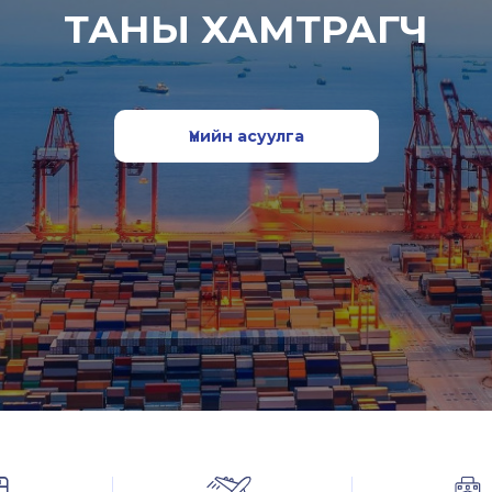
ТАНЫ ХАМТРАГЧ
Үнийн асуулга