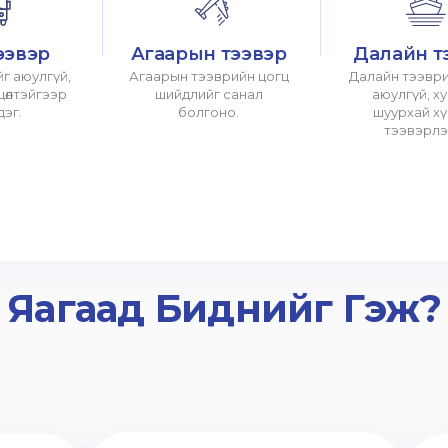
ээвэр
Агаарын тээвэр
Далайн т
г аюулгүй,
Агаарын тээврийн цогц
Далайн тээври
хцөлтэйгээр
шийдлийг санал
аюулгүй, х
дэг.
болгоно.
шуурхай х
тээвэрлэ
Яагаад Биднийг Гэж?