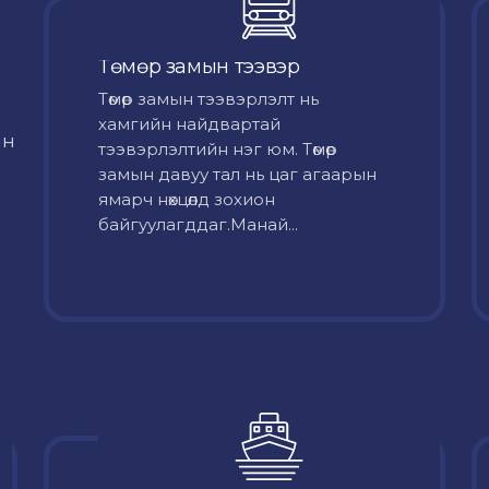
Төмөр замын тээвэр
Төмөр замын тээвэрлэлт нь
хамгийн найдвартай
йн
тээвэрлэлтийн нэг юм. Төмөр
замын давуу тал нь цаг агаарын
ямарч нөхцөлд зохион
байгуулагддаг.Манай...