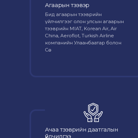
Агаарын тээвэр
Бид агаарын тээврийн
үйлчилгээг олон улсын агаарын
тээврийн MIAT, Korean Air, Air
China, Aeroflot, Turkish Airline
компанийн Улаанбаатар болон
Сө...
Ачаа тээврийн даатгалын
үйлчилгээ