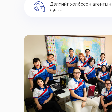
Дэлхийг холбосон агентын
сүлжээ