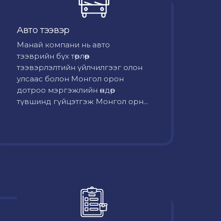
Авто тээвэр
Mанай компани нь авто
тээврийн бүх төрлөөр
тээвэрлэлтийн үйлчилгээг олон
улсаас болон Монгол орон
дотроо мэргэжлийн өндөр
түвшинд гүйцэтгэж Монгол орн...