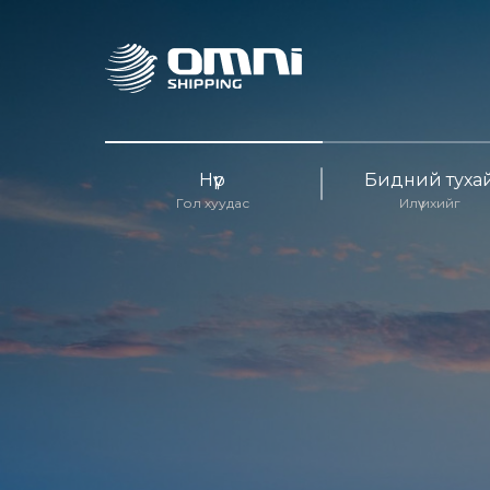
Нүүр
Бидний туха
Гол хуудас
Илүү ихийг