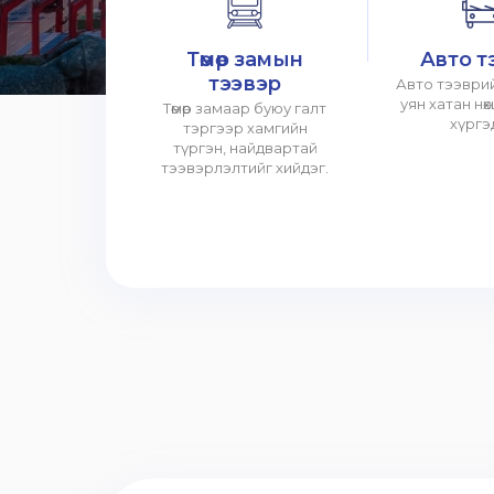
Төмөр замын
Авто т
тээвэр
Авто тээврий
уян хатан нө
Төмөр замаар буюу галт
хүргэ
тэргээр хамгийн
түргэн, найдвартай
тээвэрлэлтийг хийдэг.