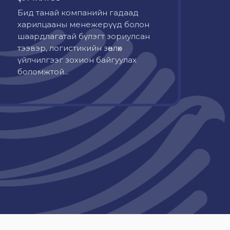
Бид танай компанийн гадаад
харилцааны менежерүүд болон
шаардлагатай бүлэгт зориулсан
тээвэр, логистикийн зөвлөх
үйлчилгээг зохион байгуулах
боломжтой...