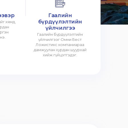
ээвэр
Гаалийн
бүрдүүлэлтийн
йг хямд,
урдан
үйлчилгээ
үргэн
Гаалийн бүрдүүлэлтийн
нэ.
үйлчилгээг Омни Бест
Ложистикс компаниараа
дамжуулан хурдан шуурхай
хийж гүйцэтгэдэг.