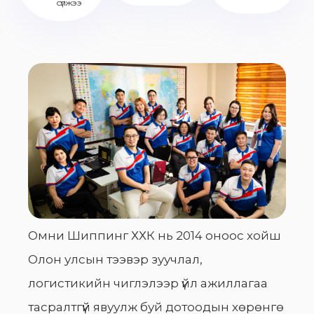
сүлжээ
Омни Шиппинг ХХК нь 2014 оноос хойш
Олон улсын тээвэр зуучлал,
логистикийн чиглэлээр үйл ажиллагаа
тасралтгүй явуулж буй дотоодын хөрөнгө