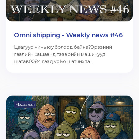
Omni shipping - Weekly news #46
Цаагуур чинь юу болоод байна?Эрээний
гаалийн хашаанд тээврийн машинууд
шатав0084 гээд volvo шатчихла...
Мэдээлэл