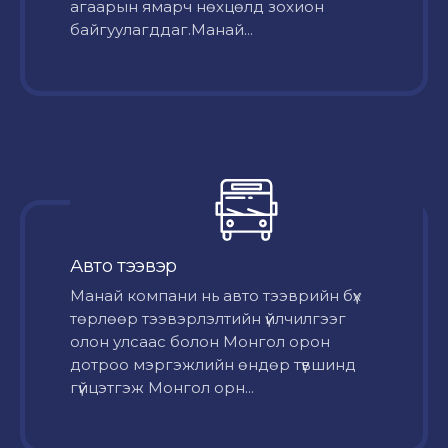
агаарын ямарч нөхцөлд зохион
байгуулагддаг.Манай...
Авто тээвэр
Mанай компани нь авто тээврийн бүх
төрлөөр тээвэрлэлтийн үйлчилгээг
олон улсаас болон Монгол орон
дотроо мэргэжлийн өндөр түвшинд
гүйцэтгэж Монгол орн...