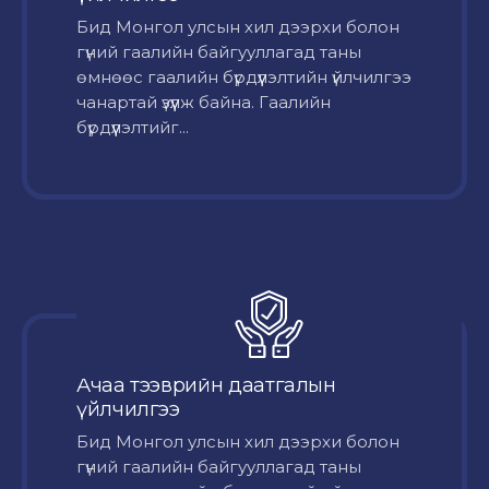
Бид Монгол улсын хил дээрхи болон
гүний гаалийн байгууллагад таны
өмнөөс гаалийн бүрдүүлэлтийн үйлчилгээ
чанартай үзүүлж байна. Гаалийн
бүрдүүлэлтийг...
Ачаа тээврийн даатгалын
үйлчилгээ
Бид Монгол улсын хил дээрхи болон
гүний гаалийн байгууллагад таны