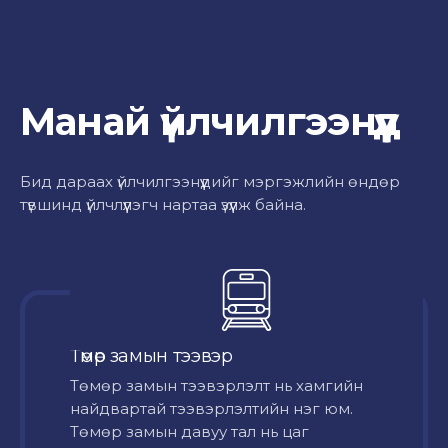
Манай үйлчилгээнүүд
Бид дараах үйлчилгээнүүдийг мэргэжлийн өндөр
түвшинд үйлчлүүлэгч нартаа үзүүлж байна.
Төмөр замын тээвэр
Төмөр замын тээвэрлэлт нь хамгийн
найдвартай тээвэрлэлтийн нэг юм.
Төмөр замын давуу тал нь цаг