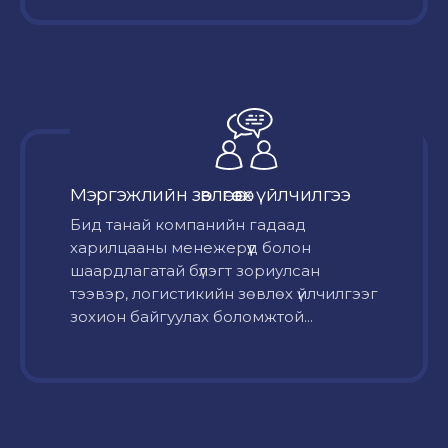
Мэргэжлийн зөвлөгөө өгөх үйлчилгээ
Бид танай компанийн гадаад
харилцааны менежерүүд болон
шаардлагатай бүлэгт зориулсан
тээвэр, логистикийн зөвлөх үйлчилгээг
зохион байгуулах боломжтой...