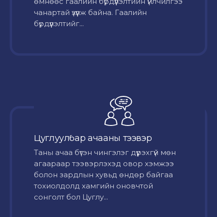
өмнөөс гаалийн бүрдүүлэлтийн үйлчилгээ
чанартай үзүүлж байна. Гаалийн
бүрдүүлэлтийг...
Цуглуулбар ачааны тээвэр
Таны ачаа бүтэн чингэлэг дүүрэхгүй мөн
агаараар тээвэрлэхэд овор хэмжээ
болон зардлын хувьд өндөр байгаа
тохиолдолд хамгийн оновчтой
сонголт бол Цуглу...