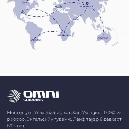
Монгол улс, Улаанбаатар хот, Хан-Уул дүүрэг, 17060, 3-
р хороо, Энгельсийн гудамж, Лайф тауэр 6 давхарт
601 тоот