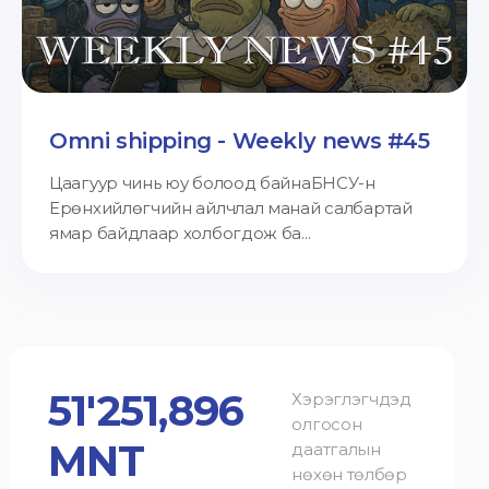
Omni shipping - Weekly news #45
Цаагуур чинь юу болоод байнаБНСУ-н
Ерөнхийлөгчийн айлчлал манай салбартай
ямар байдлаар холбогдож ба...
51'251,896
Хэрэглэгчдэд
олгосон
MNT
даатгалын
нөхөн төлбөр