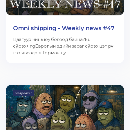
Omni shipping - Weekly news #47
Цаагуур чинь юу болоод байна?Eu
сүйрэх+ingЕвропын эдийн засаг сүйрэх цэг рүү
гээ явсаар л. Герман дү...
Мэдээлэл