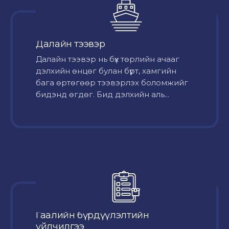
Далайн тээвэр
Далайн тээвэр нь бүх төрлийн ачааг
дэлхийн өнцөг булан бүрт, хамгийн
бага өртөгөөр тээвэрлэх боломжийг
бидэнд өгдөг. Бид дэлхийн аль...
Гаалийн бүрдүүлэлтийн
үйлчилгээ