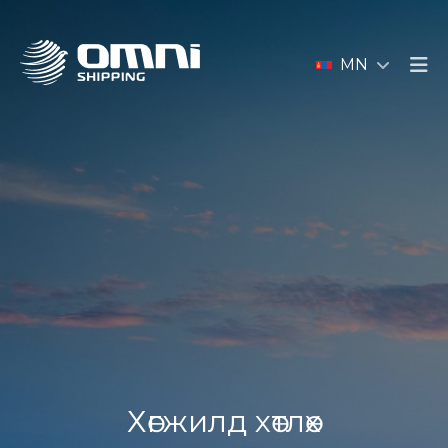
MN
Хөгжилд хөтлөх