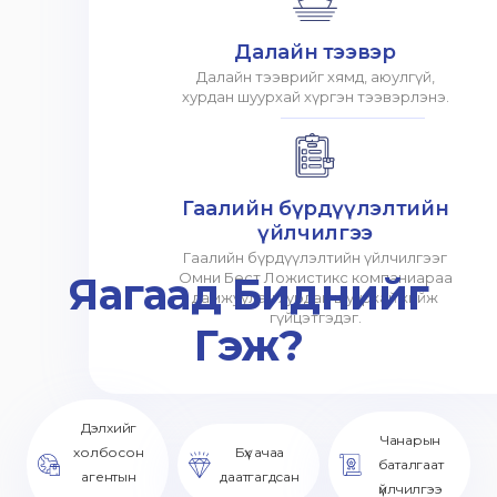
Далайн тээвэр
Далайн тээврийг хямд, аюулгүй,
хурдан шуурхай хүргэн тээвэрлэнэ.
Гаалийн бүрдүүлэлтийн
үйлчилгээ
Гаалийн бүрдүүлэлтийн үйлчилгээг
Яагаад Биднийг
Омни Бест Ложистикс компаниараа
дамжуулан хурдан шуурхай хийж
гүйцэтгэдэг.
Гэж?
Дэлхийг
Чанарын
холбосон
Бүх ачаа
баталгаат
агентын
даатгагдсан
үйлчилгээ