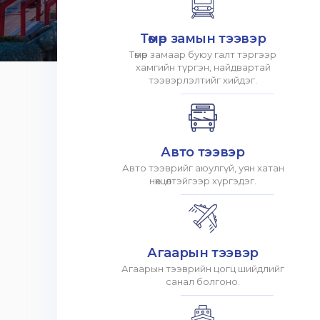
Төмөр замын тээвэр
Төмөр замаар буюу галт тэргээр
хамгийн түргэн, найдвартай
тээвэрлэлтийг хийдэг.
Авто тээвэр
Авто тээврийг аюулгүй, уян хатан
нөхцөлтэйгээр хүргэдэг.
Агаарын тээвэр
Агаарын тээврийн цогц шийдлийг
санал болгоно.