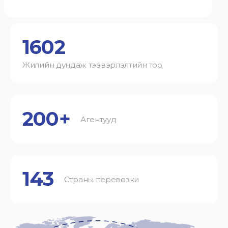
1602
Жилийн дундаж тээвэрлэлтийн тоо
200+
Агентууд
143
Страны перевозки