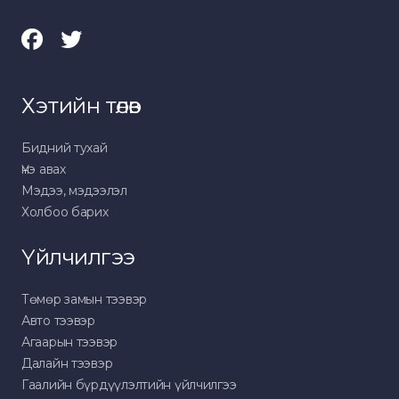
Хэтийн төлөв
Бидний тухай
Үнэ авах
Мэдээ, мэдээлэл
Холбоо барих
Үйлчилгээ
Төмөр замын тээвэр
Авто тээвэр
Агаарын тээвэр
Далайн тээвэр
Гаалийн бүрдүүлэлтийн үйлчилгээ