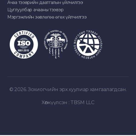
Ачаа тээврийн даатгалын үйлчилгээ
Цуглуулбар ачааны тээвэр
Мэргэжлийн зөвлөгөө өгөх үйлчилгээ
© 2026. Зохиогчийн эрх хуулиар хамгаалагдсан.
Хөгжүүлсэн :
TBSM LLC