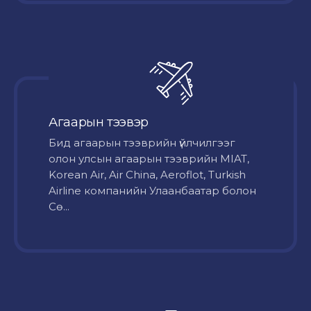
Агаарын тээвэр
Бид агаарын тээврийн үйлчилгээг
олон улсын агаарын тээврийн MIAT,
Korean Air, Air China, Aeroflot, Turkish
Airline компанийн Улаанбаатар болон
Сө...