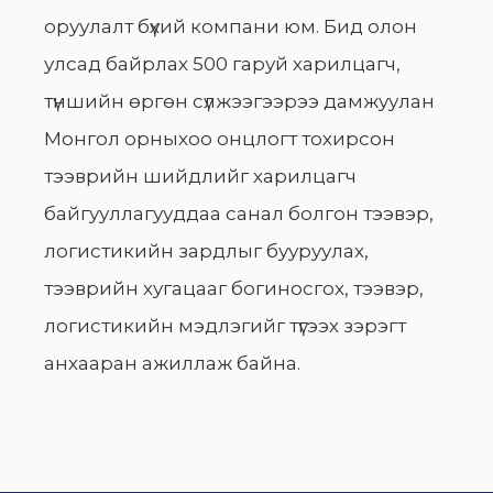
оруулалт бүхий компани юм. Бид олон
улсад байрлах 500 гаруй харилцагч,
түншийн өргөн сүлжээгээрээ дамжуулан
Монгол орныхоо онцлогт тохирсон
тээврийн шийдлийг харилцагч
байгууллагууддаа санал болгон тээвэр,
логистикийн зардлыг бууруулах,
тээврийн хугацааг богиносгох, тээвэр,
логистикийн мэдлэгийг түгээх зэрэгт
анхааран ажиллаж байна.