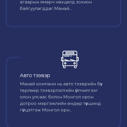
агаарын ямарч нөхцөлд зохион
байгуулагддаг.Манай...
Авто тээвэр
Mанай компани нь авто тээврийн бүх
төрлөөр тээвэрлэлтийн үйлчилгээг
олон улсаас болон Монгол орон
дотроо мэргэжлийн өндөр түвшинд
гүйцэтгэж Монгол орн...