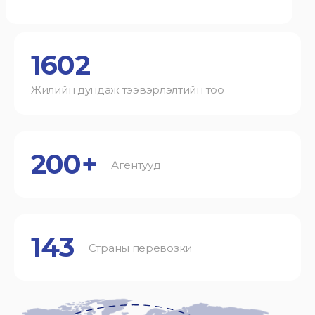
1602
Жилийн дундаж тээвэрлэлтийн тоо
200+
Агентууд
143
Страны перевозки