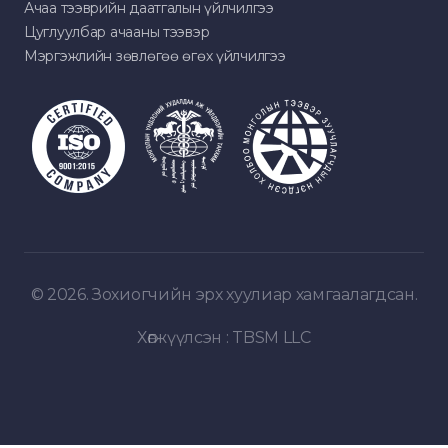
Ачаа тээврийн даатгалын үйлчилгээ
Цуглуулбар ачааны тээвэр
Мэргэжлийн зөвлөгөө өгөх үйлчилгээ
© 2026. Зохиогчийн эрх хуулиар хамгаалагдсан.
Хөгжүүлсэн :
TBSM LLC