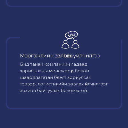
Мэргэжлийн зөвлөгөө өгөх үйлчилгээ
Бид танай компанийн гадаад
харилцааны менежерүүд болон
шаардлагатай бүлэгт зориулсан
тээвэр, логистикийн зөвлөх үйлчилгээг
зохион байгуулах боломжтой...