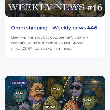
Omni shipping - Weekly news #46
Цаагуур чинь юу болоод байна?Эрээний
гаалийн хашаанд тээврийн машинууд
шатав0084 гээд volvo шатчихла...
Мэдээлэл