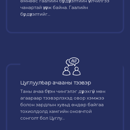
өмнөөс гаалийн бүрдүүлэлтийн үйлчилгээ
чанартай үзүүлж байна. Гаалийн
бүрдүүлэлтийг...
Цуглуулбар ачааны тээвэр
Таны ачаа бүтэн чингэлэг дүүрэхгүй мөн
агаараар тээвэрлэхэд овор хэмжээ
болон зардлын хувьд өндөр байгаа
тохиолдолд хамгийн оновчтой
сонголт бол Цуглу...