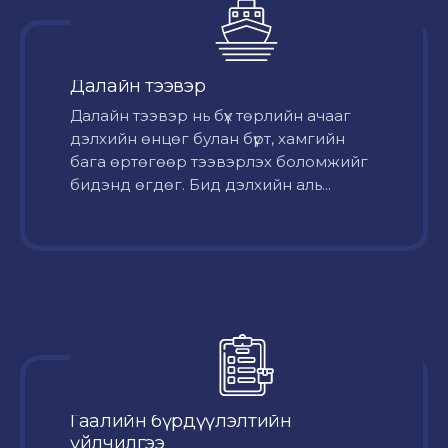
Далайн тээвэр
Далайн тээвэр нь бүх төрлийн ачааг
дэлхийн өнцөг булан бүрт, хамгийн
бага өртөгөөр тээвэрлэх боломжийг
бидэнд өгдөг. Бид дэлхийн аль...
Гаалийн бүрдүүлэлтийн
үйлчилгээ