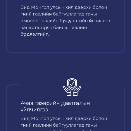
Бид Монгол улсын хил дээрхи болон
гүний гаалийн байгууллагад таны
өмнөөс гаалийн бүрдүүлэлтийн үйлчилгээ
чанартай үзүүлж байна. Гаалийн
бүрдүүлэлтийг...
Ачаа тээврийн даатгалын
үйлчилгээ
Бид Монгол улсын хил дээрхи болон
гүний гаалийн байгууллагад таны