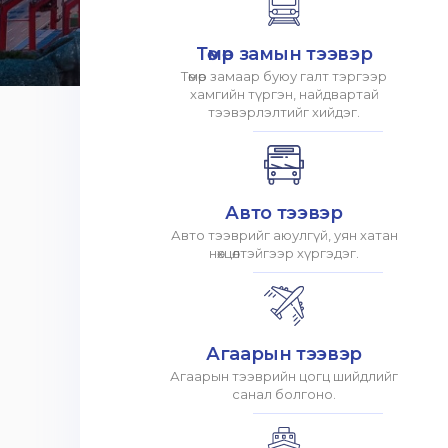
Төмөр замын тээвэр
Төмөр замаар буюу галт тэргээр
хамгийн түргэн, найдвартай
тээвэрлэлтийг хийдэг.
Авто тээвэр
Авто тээврийг аюулгүй, уян хатан
нөхцөлтэйгээр хүргэдэг.
Агаарын тээвэр
Агаарын тээврийн цогц шийдлийг
санал болгоно.