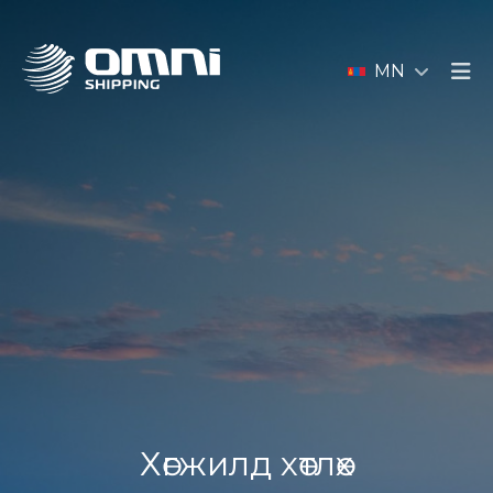
MN
Хөгжилд хөтлөх