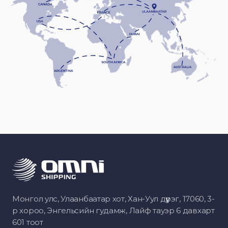
Монгол улс, Улаанбаатар хот, Хан-Уул дүүрэг, 17060, 3-
р хороо, Энгельсийн гудамж, Лайф тауэр 6 давхарт
601 тоот