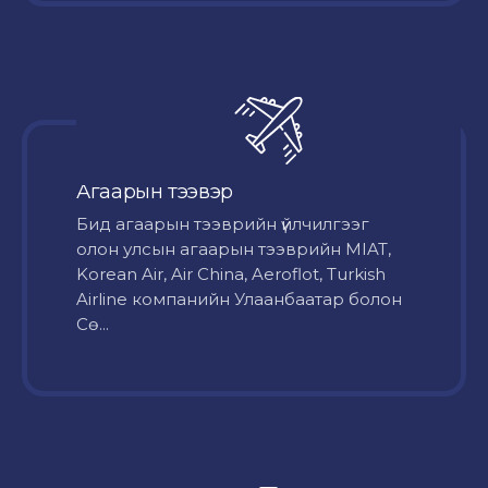
Агаарын тээвэр
Бид агаарын тээврийн үйлчилгээг
олон улсын агаарын тээврийн MIAT,
Korean Air, Air China, Aeroflot, Turkish
Airline компанийн Улаанбаатар болон
Сө...