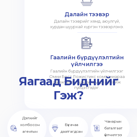
Далайн тээвэр
Далайн тээврийг хямд, аюулгүй,
хурдан шуурхай хүргэн тээвэрлэнэ.
Гаалийн бүрдүүлэлтийн
үйлчилгээ
Гаалийн бүрдүүлэлтийн үйлчилгээг
Яагаад Биднийг
Омни Бест Ложистикс компаниараа
дамжуулан хурдан шуурхай хийж
гүйцэтгэдэг.
Гэж?
Дэлхийг
Чанарын
холбосон
Бүх ачаа
баталгаат
агентын
даатгагдсан
үйлчилгээ