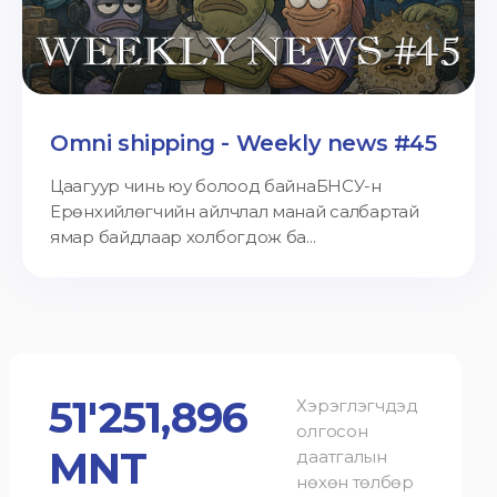
Omni shipping - Weekly news #45
Цаагуур чинь юу болоод байнаБНСУ-н
Ерөнхийлөгчийн айлчлал манай салбартай
ямар байдлаар холбогдож ба...
51'251,896
Хэрэглэгчдэд
олгосон
MNT
даатгалын
нөхөн төлбөр