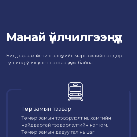
Манай үйлчилгээнүүд
Бид дараах үйлчилгээнүүдийг мэргэжлийн өндөр
түвшинд үйлчлүүлэгч нартаа үзүүлж байна.
Төмөр замын тээвэр
Төмөр замын тээвэрлэлт нь хамгийн
найдвартай тээвэрлэлтийн нэг юм.
Төмөр замын давуу тал нь цаг