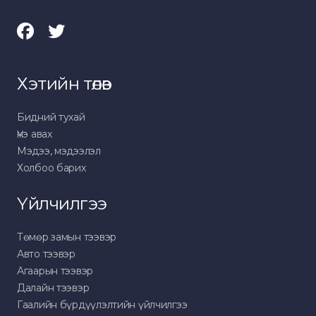
Хэтийн төлөв
Бидний тухай
Үнэ авах
Мэдээ, мэдээлэл
Холбоо барих
Үйлчилгээ
Төмөр замын тээвэр
Авто тээвэр
Агаарын тээвэр
Далайн тээвэр
Гаалийн бүрдүүлэлтийн үйлчилгээ