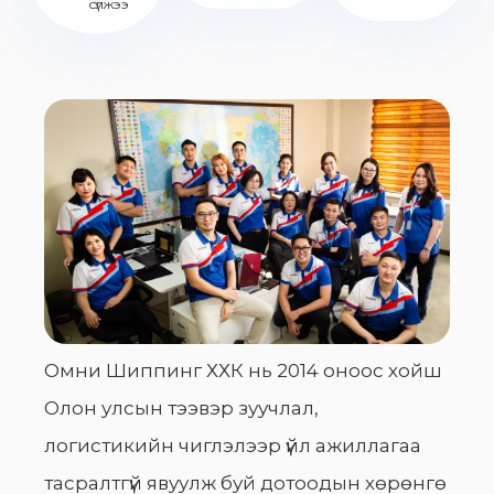
сүлжээ
Омни Шиппинг ХХК нь 2014 оноос хойш
Олон улсын тээвэр зуучлал,
логистикийн чиглэлээр үйл ажиллагаа
тасралтгүй явуулж буй дотоодын хөрөнгө