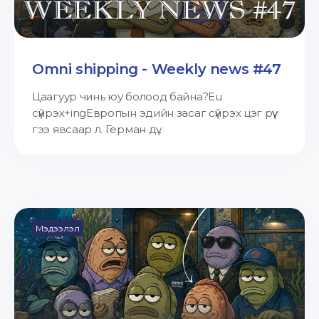
Omni shipping - Weekly news #47
Цаагуур чинь юу болоод байна?Eu
сүйрэх+ingЕвропын эдийн засаг сүйрэх цэг рүү
гээ явсаар л. Герман дү...
Мэдээлэл