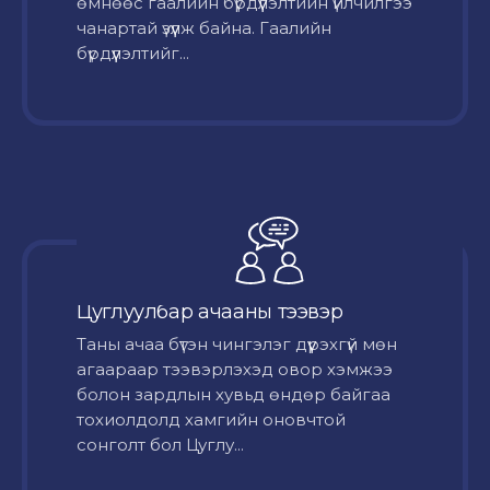
өмнөөс гаалийн бүрдүүлэлтийн үйлчилгээ
чанартай үзүүлж байна. Гаалийн
бүрдүүлэлтийг...
Цуглуулбар ачааны тээвэр
Таны ачаа бүтэн чингэлэг дүүрэхгүй мөн
агаараар тээвэрлэхэд овор хэмжээ
болон зардлын хувьд өндөр байгаа
тохиолдолд хамгийн оновчтой
сонголт бол Цуглу...