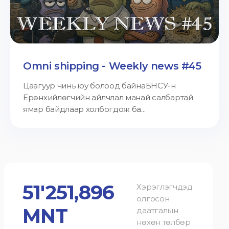
Omni shipping - Weekly news #45
Цаагуур чинь юу болоод байнаБНСУ-н
Ерөнхийлөгчийн айлчлал манай салбартай
ямар байдлаар холбогдож ба...
51'251,896
Хэрэглэгчдэд
олгосон
MNT
даатгалын
нөхөн төлбөр