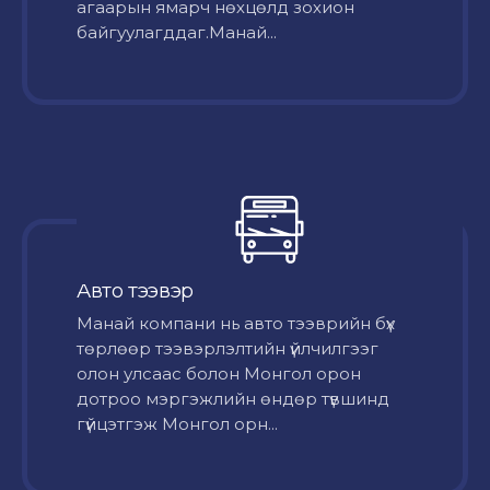
агаарын ямарч нөхцөлд зохион
байгуулагддаг.Манай...
Авто тээвэр
Mанай компани нь авто тээврийн бүх
төрлөөр тээвэрлэлтийн үйлчилгээг
олон улсаас болон Монгол орон
дотроо мэргэжлийн өндөр түвшинд
гүйцэтгэж Монгол орн...