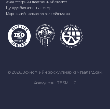
Ачаа тээврийн даатгалын үйлчилгээ
Цуглуулбар ачааны тээвэр
Мэргэжлийн зөвлөгөө өгөх үйлчилгээ
© 2026. Зохиогчийн эрх хуулиар хамгаалагдсан.
Хөгжүүлсэн :
TBSM LLC