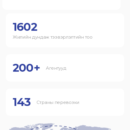
1602
Жилийн дундаж тээвэрлэлтийн тоо
200+
Агентууд
143
Страны перевозки