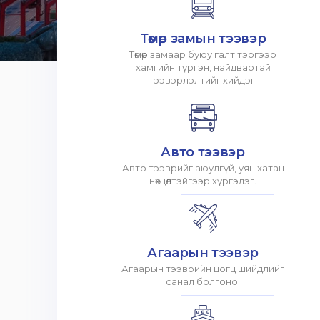
Төмөр замын тээвэр
Төмөр замаар буюу галт тэргээр
хамгийн түргэн, найдвартай
тээвэрлэлтийг хийдэг.
Авто тээвэр
Авто тээврийг аюулгүй, уян хатан
нөхцөлтэйгээр хүргэдэг.
Агаарын тээвэр
Агаарын тээврийн цогц шийдлийг
санал болгоно.