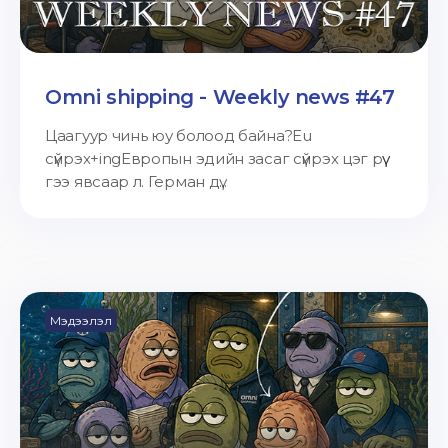
Omni shipping - Weekly news #47
Цаагуур чинь юу болоод байна?Eu
сүйрэх+ingЕвропын эдийн засаг сүйрэх цэг рүү
гээ явсаар л. Герман дү...
Мэдээлэл