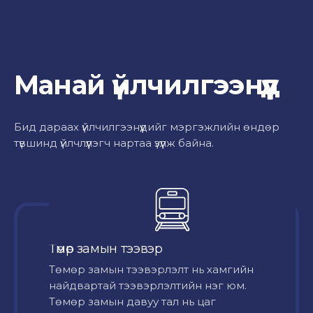
Манай үйлчилгээнүүд
Бид дараах үйлчилгээнүүдийг мэргэжлийн өндөр
түвшинд үйлчлүүлэгч нартаа үзүүлж байна.
Төмөр замын тээвэр
Төмөр замын тээвэрлэлт нь хамгийн
найдвартай тээвэрлэлтийн нэг юм.
Төмөр замын давуу тал нь цаг