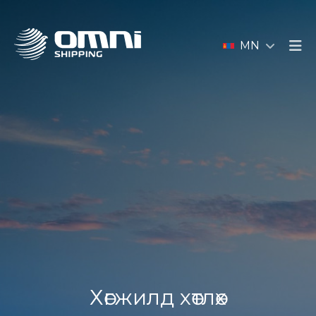
MN
Хөгжилд хөтлөх