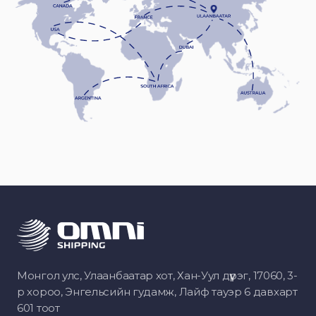
Монгол улс, Улаанбаатар хот, Хан-Уул дүүрэг, 17060, 3-
р хороо, Энгельсийн гудамж, Лайф тауэр 6 давхарт
601 тоот