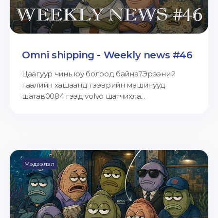
Omni shipping - Weekly news #46
Цаагуур чинь юу болоод байна?Эрээний
гаалийн хашаанд тээврийн машинууд
шатав0084 гээд volvo шатчихла...
Мэдээлэл