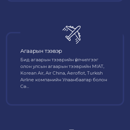
Агаарын тээвэр
Бид агаарын тээврийн үйлчилгээг
олон улсын агаарын тээврийн MIAT,
Korean Air, Air China, Aeroflot, Turkish
Airline компанийн Улаанбаатар болон
Сө...