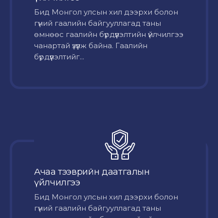
Бид Монгол улсын хил дээрхи болон
гүний гаалийн байгууллагад таны
өмнөөс гаалийн бүрдүүлэлтийн үйлчилгээ
чанартай үзүүлж байна. Гаалийн
бүрдүүлэлтийг...
Ачаа тээврийн даатгалын
үйлчилгээ
Бид Монгол улсын хил дээрхи болон
гүний гаалийн байгууллагад таны