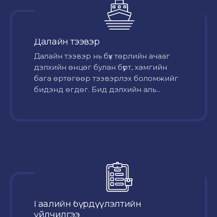
Далайн тээвэр
Далайн тээвэр нь бүх төрлийн ачааг
дэлхийн өнцөг булан бүрт, хамгийн
бага өртөгөөр тээвэрлэх боломжийг
бидэнд өгдөг. Бид дэлхийн аль...
Гаалийн бүрдүүлэлтийн
үйлчилгээ