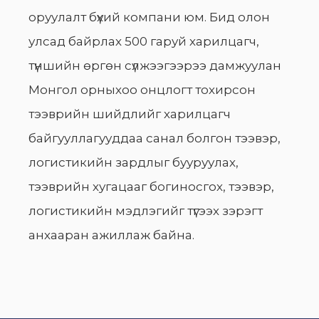
оруулалт бүхий компани юм. Бид олон
улсад байрлах 500 гаруй харилцагч,
түншийн өргөн сүлжээгээрээ дамжуулан
Монгол орныхоо онцлогт тохирсон
тээврийн шийдлийг харилцагч
байгууллагууддаа санал болгон тээвэр,
логистикийн зардлыг бууруулах,
тээврийн хугацааг богиносгох, тээвэр,
логистикийн мэдлэгийг түгээх зэрэгт
анхааран ажиллаж байна.