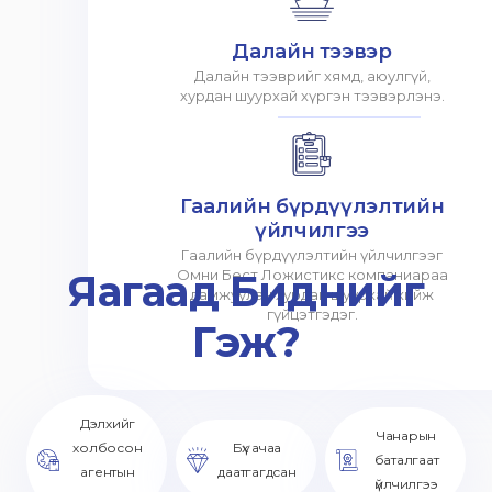
Далайн тээвэр
Далайн тээврийг хямд, аюулгүй,
хурдан шуурхай хүргэн тээвэрлэнэ.
Гаалийн бүрдүүлэлтийн
үйлчилгээ
Гаалийн бүрдүүлэлтийн үйлчилгээг
Яагаад Биднийг
Омни Бест Ложистикс компаниараа
дамжуулан хурдан шуурхай хийж
гүйцэтгэдэг.
Гэж?
Дэлхийг
Чанарын
холбосон
Бүх ачаа
баталгаат
агентын
даатгагдсан
үйлчилгээ