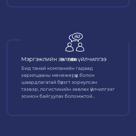
Мэргэжлийн зөвлөгөө өгөх үйлчилгээ
Бид танай компанийн гадаад
харилцааны менежерүүд болон
шаардлагатай бүлэгт зориулсан
тээвэр, логистикийн зөвлөх үйлчилгээг
зохион байгуулах боломжтой...