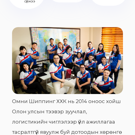
сүлжээ
Омни Шиппинг ХХК нь 2014 оноос хойш
Олон улсын тээвэр зуучлал,
логистикийн чиглэлээр үйл ажиллагаа
тасралтгүй явуулж буй дотоодын хөрөнгө