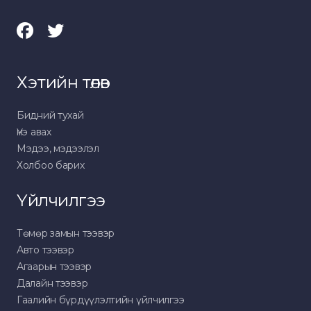
Хэтийн төлөв
Бидний тухай
Үнэ авах
Мэдээ, мэдээлэл
Холбоо барих
Үйлчилгээ
Төмөр замын тээвэр
Авто тээвэр
Агаарын тээвэр
Далайн тээвэр
Гаалийн бүрдүүлэлтийн үйлчилгээ