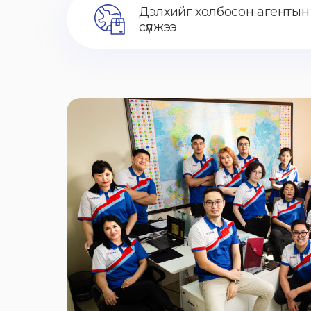
Дэлхийг холбосон агентын
сүлжээ