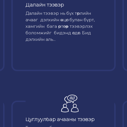
Далайн тээвэр
Далайн тээвэр нь бүх төрлийн
ачааг дэлхийн өнцөг булан бүрт,
хамгийн бага өртөгөөр тээвэрлэх
боломжийг бидэнд өгдөг. Бид
дэлхийн аль...
Цуглуулбар ачааны тээвэр