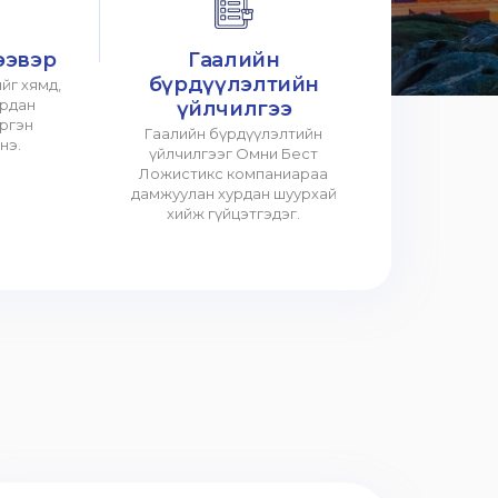
ээвэр
Гаалийн
бүрдүүлэлтийн
йг хямд,
урдан
үйлчилгээ
үргэн
Гаалийн бүрдүүлэлтийн
нэ.
үйлчилгээг Омни Бест
Ложистикс компаниараа
дамжуулан хурдан шуурхай
хийж гүйцэтгэдэг.