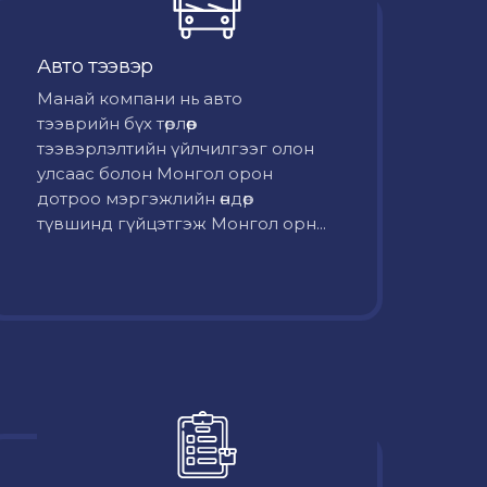
Авто тээвэр
Mанай компани нь авто
тээврийн бүх төрлөөр
тээвэрлэлтийн үйлчилгээг олон
улсаас болон Монгол орон
дотроо мэргэжлийн өндөр
түвшинд гүйцэтгэж Монгол орн...