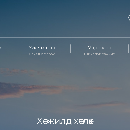
й
Үйлчилгээ
Мэдээлэл
Санал болгох
Шинэлэг бүхнийг
Хөгжилд хөтлөх