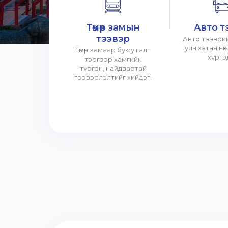
Төмөр замын
Авто т
тээвэр
Авто тээврий
уян хатан нө
Төмөр замаар буюу галт
хүргэ
тэргээр хамгийн
түргэн, найдвартай
тээвэрлэлтийг хийдэг.