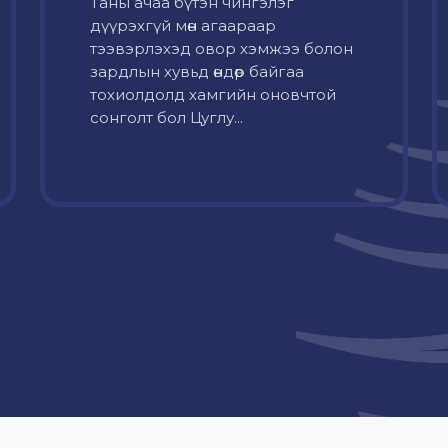
Таны ачаа бүтэн чингэлэг
дүүрэхгүй мөн агаараар
тээвэрлэхэд овор хэмжээ болон
зардлын хувьд өндөр байгаа
тохиолдолд хамгийн оновчтой
сонголт бол Цуглу...