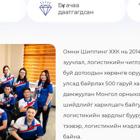
Бүх ачаа
даатгагдсан
Омни Шиппинг ХХК нь 2014
зуучлал, логистикийн чиглэ
буй дотоодын хөрөнгө оруу
улсад байрлах 500 гаруй х
дамжуулан Монгол орныхо
шийдлийг харилцагч байгу
логистикийн зардлыг бууру
тээвэр, логистикийн мэдлэ
байна.