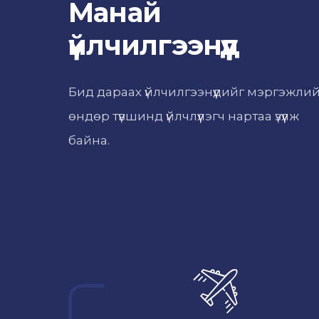
Манай
үйлчилгээнүүд
Бид дараах үйлчилгээнүүдийг мэргэжли
өндөр түвшинд үйлчлүүлэгч нартаа үзүүлж
байна.