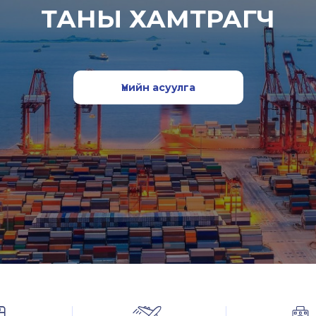
ТАНЫ ХАМТРАГЧ
Үнийн асуулга