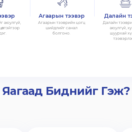
ээвэр
Агаарын тээвэр
Далайн т
г аюулгүй,
Агаарын тээврийн цогц
Далайн тээври
хцөлтэйгээр
шийдлийг санал
аюулгүй, х
дэг.
болгоно.
шуурхай х
тээвэрлэ
Яагаад Биднийг Гэж?