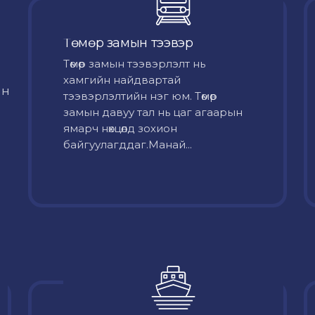
Төмөр замын тээвэр
Төмөр замын тээвэрлэлт нь
хамгийн найдвартай
йн
тээвэрлэлтийн нэг юм. Төмөр
замын давуу тал нь цаг агаарын
ямарч нөхцөлд зохион
байгуулагддаг.Манай...