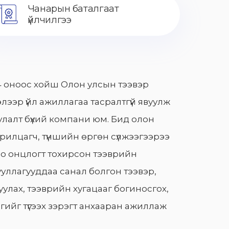
Чанарын баталгаат
үйлчилгээ
 оноос хойш Олон улсын тээвэр
лээр үйл ажиллагаа тасралтгүй явуулж
лалт бүхий компани юм. Бид олон
арилцагч, түншийн өргөн сүлжээгээрээ
о онцлогт тохирсон тээврийн
уллагууддаа санал болгон тээвэр,
улах, тээврийн хугацааг богиносгох,
гийг түгээх зэрэгт анхааран ажиллаж