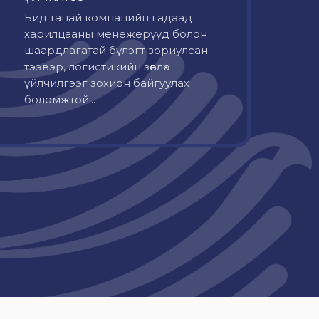
Бид танай компанийн гадаад
харилцааны менежерүүд болон
шаардлагатай бүлэгт зориулсан
тээвэр, логистикийн зөвлөх
үйлчилгээг зохион байгуулах
боломжтой...