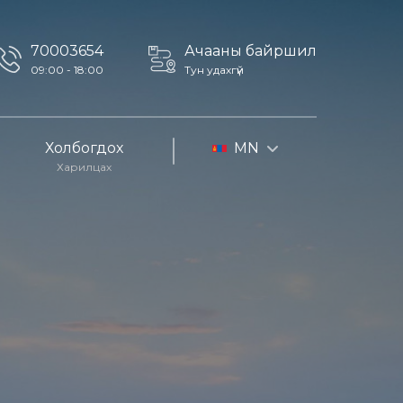
70003654
Ачааны байршил
09:00 - 18:00
Тун удахгүй
Холбогдох
MN
Харилцах