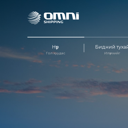
Нүүр
Бидний туха
Гол хуудас
Илүү ихийг