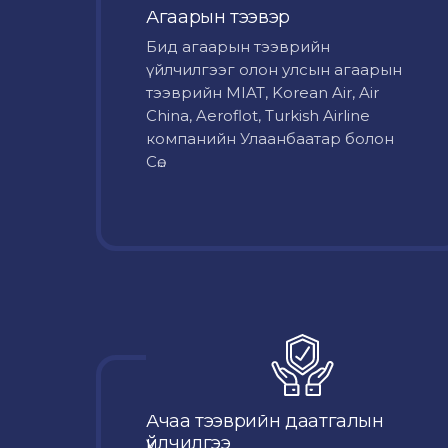
Агаарын тээвэр
Бид агаарын тээврийн
үйлчилгээг олон улсын агаарын
тээврийн MIAT, Korean Air, Air
China, Aeroflot, Turkish Airline
компанийн Улаанбаатар болон
Сө...
Ачаа тээврийн даатгалын
үйлчилгээ