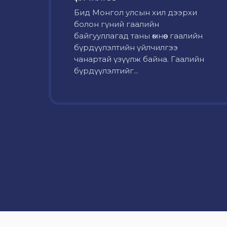
Бид Монгол улсын хил дээрхи
болон гүний гаалийн
байгууллагад таны өмнөөс гаалийн
бүрдүүлэлтийн үйлчилгээ
чанартай үзүүлж байна. Гаалийн
бүрдүүлэлтийг...