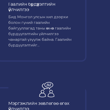
Гаалийн бүрдүүлэлтийн
үйлчилгээ
Бид Монгол улсын хил дээрхи
болон гүний гаалийн
байгууллагад таны өмнөөс гаалийн
бүрдүүлэлтийн үйлчилгээ
чанартай үзүүлж байна. Гаалийн
бүрдүүлэлтийг...
Мэргэжлийн зөвлөгөө өгөх
үйлчилгээ