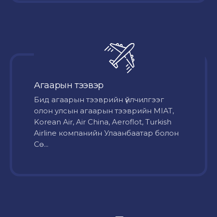
Агаарын тээвэр
Бид агаарын тээврийн үйлчилгээг
олон улсын агаарын тээврийн MIAT,
Korean Air, Air China, Aeroflot, Turkish
Airline компанийн Улаанбаатар болон
Сө...