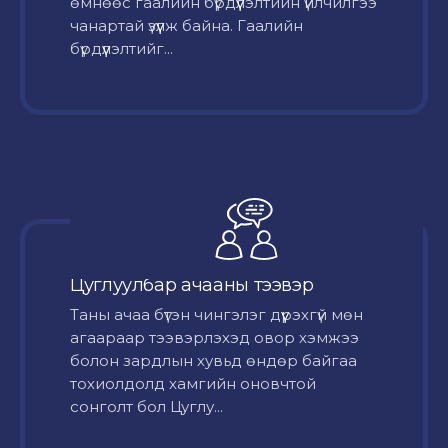
өмнөөс гаалийн бүрдүүлэлтийн үйлчилгээ
чанартай үзүүлж байна. Гаалийн
бүрдүүлэлтийг...
Цуглуулбар ачааны тээвэр
Таны ачаа бүтэн чингэлэг дүүрэхгүй мөн
агаараар тээвэрлэхэд овор хэмжээ
болон зардлын хувьд өндөр байгаа
тохиолдолд хамгийн оновчтой
сонголт бол Цуглу...