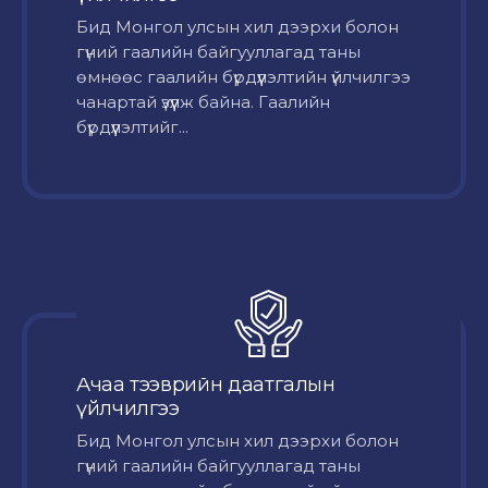
Бид Монгол улсын хил дээрхи болон
гүний гаалийн байгууллагад таны
өмнөөс гаалийн бүрдүүлэлтийн үйлчилгээ
чанартай үзүүлж байна. Гаалийн
бүрдүүлэлтийг...
Ачаа тээврийн даатгалын
үйлчилгээ
Бид Монгол улсын хил дээрхи болон
гүний гаалийн байгууллагад таны