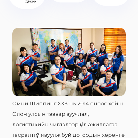
сүлжээ
Омни Шиппинг ХХК нь 2014 оноос хойш
Олон улсын тээвэр зуучлал,
логистикийн чиглэлээр үйл ажиллагаа
тасралтгүй явуулж буй дотоодын хөрөнгө