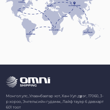
Монгол улс, Улаанбаатар хот, Хан-Уул дүүрэг, 17060, 3-
р хороо, Энгельсийн гудамж, Лайф тауэр 6 давхарт
601 тоот