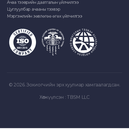
Ачаа тээврийн даатгалын үйлчилгээ
Цуглуулбар ачааны тээвэр
Мэргэжлийн зөвлөгөө өгөх үйлчилгээ
© 2026. Зохиогчийн эрх хуулиар хамгаалагдсан.
Хөгжүүлсэн :
TBSM LLC