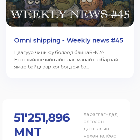
Omni shipping - Weekly news #45
Цаагуур чинь юу болоод байнаБНСУ-н
Ерөнхийлөгчийн айлчлал манай салбартай
ямар байдлаар холбогдож ба...
51'251,896
Хэрэглэгчдэд
олгосон
MNT
даатгалын
нөхөн төлбөр