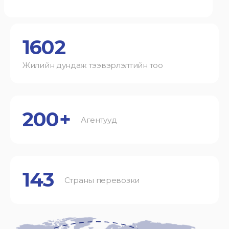
1602
Жилийн дундаж тээвэрлэлтийн тоо
200+
Агентууд
143
Страны перевозки