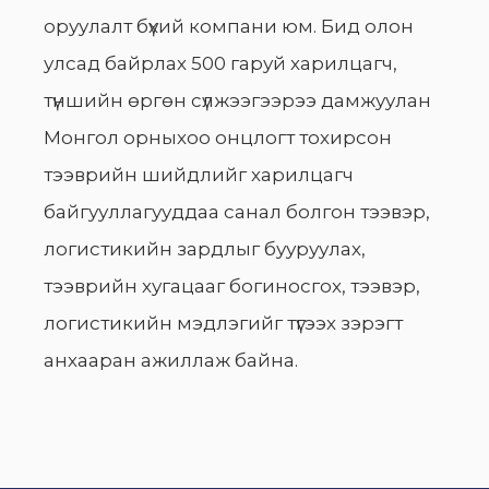
оруулалт бүхий компани юм. Бид олон
улсад байрлах 500 гаруй харилцагч,
түншийн өргөн сүлжээгээрээ дамжуулан
Монгол орныхоо онцлогт тохирсон
тээврийн шийдлийг харилцагч
байгууллагууддаа санал болгон тээвэр,
логистикийн зардлыг бууруулах,
тээврийн хугацааг богиносгох, тээвэр,
логистикийн мэдлэгийг түгээх зэрэгт
анхааран ажиллаж байна.