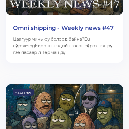
Omni shipping - Weekly news #47
Цаагуур чинь юу болоод байна?Eu
сүйрэх+ingЕвропын эдийн засаг сүйрэх цэг рүү
гээ явсаар л. Герман дү...
Мэдээлэл