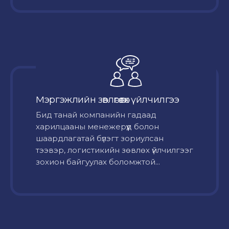
Мэргэжлийн зөвлөгөө өгөх үйлчилгээ
Бид танай компанийн гадаад
харилцааны менежерүүд болон
шаардлагатай бүлэгт зориулсан
тээвэр, логистикийн зөвлөх үйлчилгээг
зохион байгуулах боломжтой...