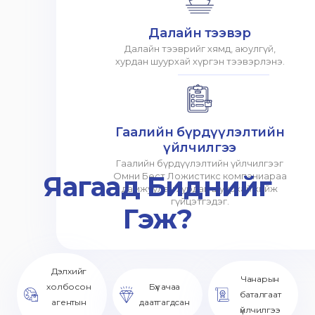
Далайн тээвэр
Далайн тээврийг хямд, аюулгүй,
хурдан шуурхай хүргэн тээвэрлэнэ.
Гаалийн бүрдүүлэлтийн
үйлчилгээ
Гаалийн бүрдүүлэлтийн үйлчилгээг
Яагаад Биднийг
Омни Бест Ложистикс компаниараа
дамжуулан хурдан шуурхай хийж
гүйцэтгэдэг.
Гэж?
Дэлхийг
Чанарын
холбосон
Бүх ачаа
баталгаат
агентын
даатгагдсан
үйлчилгээ