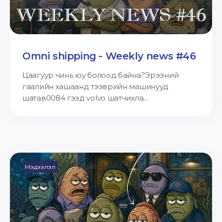
Omni shipping - Weekly news #46
Цаагуур чинь юу болоод байна?Эрээний
гаалийн хашаанд тээврийн машинууд
шатав0084 гээд volvo шатчихла...
Мэдээлэл