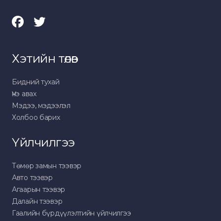
Хэтийн төлөв
Бидний тухай
Үнэ авах
Мэдээ, мэдээлэл
Холбоо барих
Үйлчилгээ
Төмөр замын тээвэр
Авто тээвэр
Агаарын тээвэр
Далайн тээвэр
Гаалийн бүрдүүлэлтийн үйлчилгээ