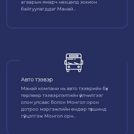
агаарын ямарч нөхцөлд зохион
байгуулагддаг.Манай...
Авто тээвэр
Mанай компани нь авто тээврийн бүх
төрлөөр тээвэрлэлтийн үйлчилгээг
олон улсаас болон Монгол орон
дотроо мэргэжлийн өндөр түвшинд
гүйцэтгэж Монгол орн...