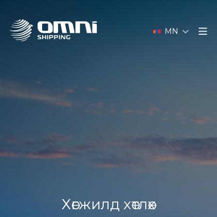
MN
Хөгжилд хөтлөх