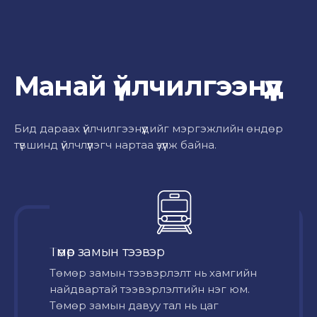
Манай үйлчилгээнүүд
Бид дараах үйлчилгээнүүдийг мэргэжлийн өндөр
түвшинд үйлчлүүлэгч нартаа үзүүлж байна.
Төмөр замын тээвэр
Төмөр замын тээвэрлэлт нь хамгийн
найдвартай тээвэрлэлтийн нэг юм.
Төмөр замын давуу тал нь цаг