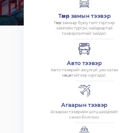
Төмөр замын тээвэр
Төмөр замаар буюу галт тэргээр
хамгийн түргэн, найдвартай
тээвэрлэлтийг хийдэг.
Авто тээвэр
Авто тээврийг аюулгүй, уян хатан
нөхцөлтэйгээр хүргэдэг.
Агаарын тээвэр
Агаарын тээврийн цогц шийдлийг
санал болгоно.