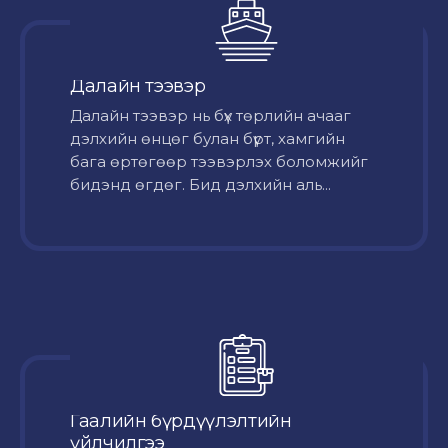
Далайн тээвэр
Далайн тээвэр нь бүх төрлийн ачааг
дэлхийн өнцөг булан бүрт, хамгийн
бага өртөгөөр тээвэрлэх боломжийг
бидэнд өгдөг. Бид дэлхийн аль...
Гаалийн бүрдүүлэлтийн
үйлчилгээ