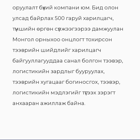
оруулалт бүхий компани юм. Бид олон
улсад байрлах 500 гаруй харилцагч,
түншийн өргөн сүлжээгээрээ дамжуулан
Монгол орныхоо онцлогт тохирсон
тээврийн шийдлийг харилцагч
байгууллагууддаа санал болгон тээвэр,
логистикийн зардлыг бууруулах,
тээврийн хугацааг богиносгох, тээвэр,
логистикийн мэдлэгийг түгээх зэрэгт
анхааран ажиллаж байна.