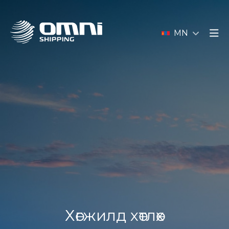
MN
Хөгжилд хөтлөх