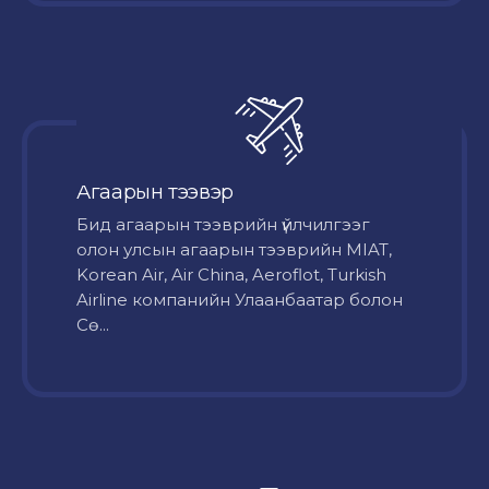
Агаарын тээвэр
Бид агаарын тээврийн үйлчилгээг
олон улсын агаарын тээврийн MIAT,
Korean Air, Air China, Aeroflot, Turkish
Airline компанийн Улаанбаатар болон
Сө...