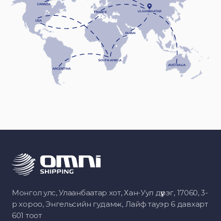
Монгол улс, Улаанбаатар хот, Хан-Уул дүүрэг, 17060, 3-
р хороо, Энгельсийн гудамж, Лайф тауэр 6 давхарт
601 тоот