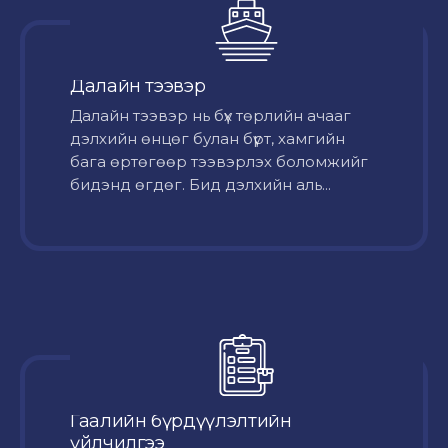
Далайн тээвэр
Далайн тээвэр нь бүх төрлийн ачааг
дэлхийн өнцөг булан бүрт, хамгийн
бага өртөгөөр тээвэрлэх боломжийг
бидэнд өгдөг. Бид дэлхийн аль...
Гаалийн бүрдүүлэлтийн
үйлчилгээ