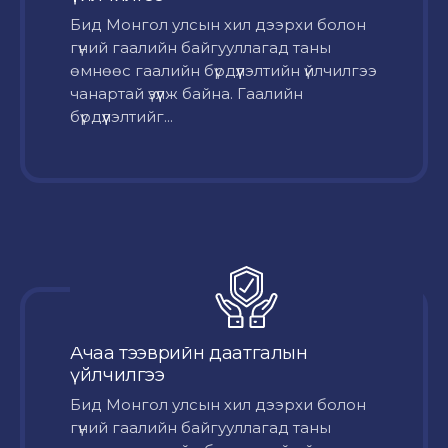
Бид Монгол улсын хил дээрхи болон
гүний гаалийн байгууллагад таны
өмнөөс гаалийн бүрдүүлэлтийн үйлчилгээ
чанартай үзүүлж байна. Гаалийн
бүрдүүлэлтийг...
Ачаа тээврийн даатгалын
үйлчилгээ
Бид Монгол улсын хил дээрхи болон
гүний гаалийн байгууллагад таны