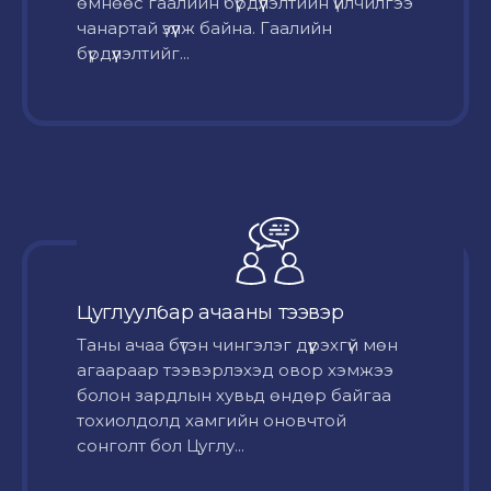
өмнөөс гаалийн бүрдүүлэлтийн үйлчилгээ
чанартай үзүүлж байна. Гаалийн
бүрдүүлэлтийг...
Цуглуулбар ачааны тээвэр
Таны ачаа бүтэн чингэлэг дүүрэхгүй мөн
агаараар тээвэрлэхэд овор хэмжээ
болон зардлын хувьд өндөр байгаа
тохиолдолд хамгийн оновчтой
сонголт бол Цуглу...