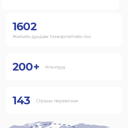
1602
Жилийн дундаж тээвэрлэлтийн тоо
200+
Агентууд
143
Страны перевозки