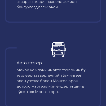
агаарын ямарч нөхцөлд зохион
байгуулагддаг.Манай...
Авто тээвэр
Mанай компани нь авто тээврийн бүх
төрлөөр тээвэрлэлтийн үйлчилгээг
олон улсаас болон Монгол орон
дотроо мэргэжлийн өндөр түвшинд
гүйцэтгэж Монгол орн...