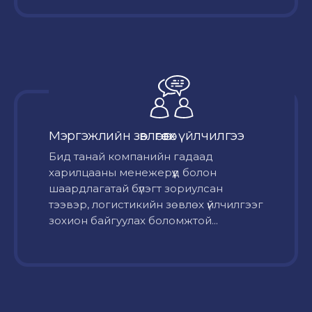
Мэргэжлийн зөвлөгөө өгөх үйлчилгээ
Бид танай компанийн гадаад
харилцааны менежерүүд болон
шаардлагатай бүлэгт зориулсан
тээвэр, логистикийн зөвлөх үйлчилгээг
зохион байгуулах боломжтой...