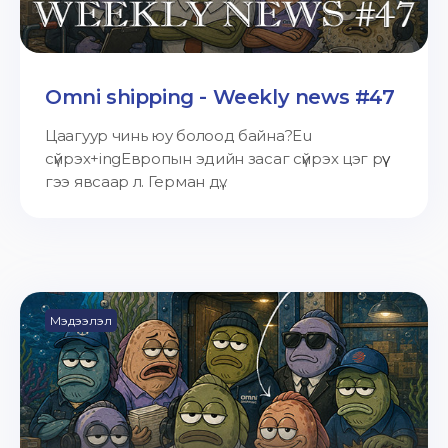
Omni shipping - Weekly news #47
Цаагуур чинь юу болоод байна?Eu
сүйрэх+ingЕвропын эдийн засаг сүйрэх цэг рүү
гээ явсаар л. Герман дү...
Мэдээлэл