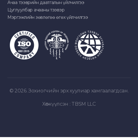
Ачаа тээврийн даатгалын үйлчилгээ
Цуглуулбар ачааны тээвэр
Мэргэжлийн зөвлөгөө өгөх үйлчилгээ
© 2026. Зохиогчийн эрх хуулиар хамгаалагдсан.
Хөгжүүлсэн :
TBSM LLC