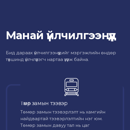
Манай үйлчилгээнүүд
Бид дараах үйлчилгээнүүдийг мэргэжлийн өндөр
түвшинд үйлчлүүлэгч нартаа үзүүлж байна.
Төмөр замын тээвэр
Төмөр замын тээвэрлэлт нь хамгийн
найдвартай тээвэрлэлтийн нэг юм.
Төмөр замын давуу тал нь цаг