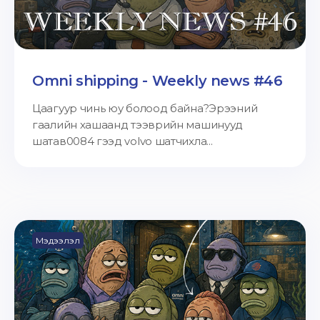
Omni shipping - Weekly news #46
Цаагуур чинь юу болоод байна?Эрээний
гаалийн хашаанд тээврийн машинууд
шатав0084 гээд volvo шатчихла...
Мэдээлэл