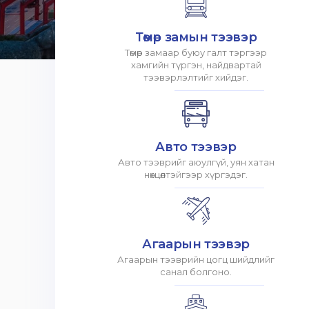
Төмөр замын тээвэр
Төмөр замаар буюу галт тэргээр
хамгийн түргэн, найдвартай
тээвэрлэлтийг хийдэг.
Авто тээвэр
Авто тээврийг аюулгүй, уян хатан
нөхцөлтэйгээр хүргэдэг.
Агаарын тээвэр
Агаарын тээврийн цогц шийдлийг
санал болгоно.