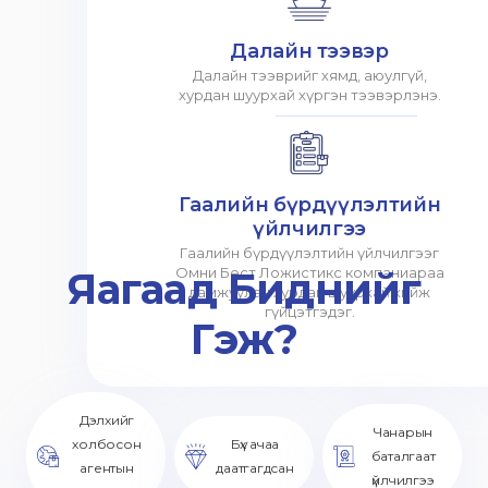
Далайн тээвэр
Далайн тээврийг хямд, аюулгүй,
хурдан шуурхай хүргэн тээвэрлэнэ.
Гаалийн бүрдүүлэлтийн
үйлчилгээ
Гаалийн бүрдүүлэлтийн үйлчилгээг
Яагаад Биднийг
Омни Бест Ложистикс компаниараа
дамжуулан хурдан шуурхай хийж
гүйцэтгэдэг.
Гэж?
Дэлхийг
Чанарын
холбосон
Бүх ачаа
баталгаат
агентын
даатгагдсан
үйлчилгээ