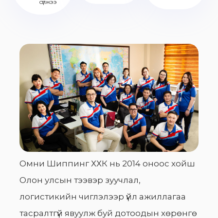
сүлжээ
Омни Шиппинг ХХК нь 2014 оноос хойш
Олон улсын тээвэр зуучлал,
логистикийн чиглэлээр үйл ажиллагаа
тасралтгүй явуулж буй дотоодын хөрөнгө