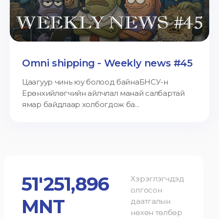
Omni shipping - Weekly news #45
Цаагуур чинь юу болоод байнаБНСУ-н
Ерөнхийлөгчийн айлчлал манай салбартай
ямар байдлаар холбогдож ба...
51'251,896
Хэрэглэгчдэд
олгосон
MNT
даатгалын
нөхөн төлбөр