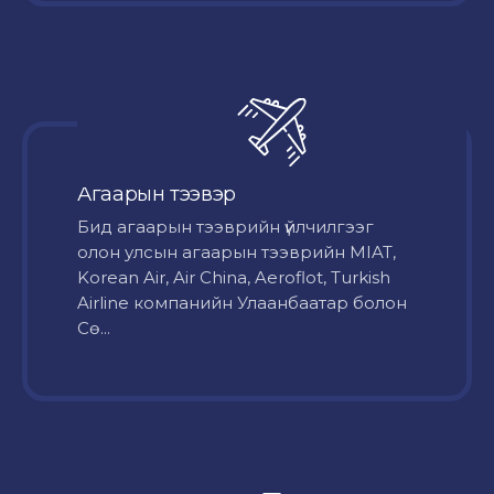
Агаарын тээвэр
Бид агаарын тээврийн үйлчилгээг
олон улсын агаарын тээврийн MIAT,
Korean Air, Air China, Aeroflot, Turkish
Airline компанийн Улаанбаатар болон
Сө...