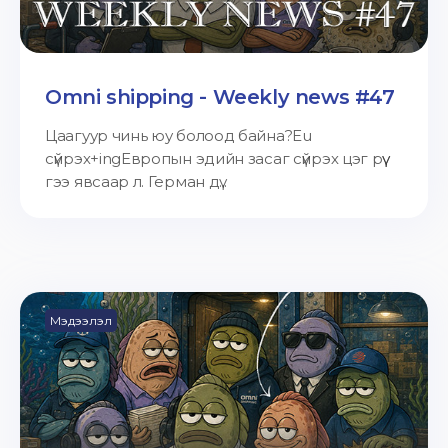
Omni shipping - Weekly news #47
Цаагуур чинь юу болоод байна?Eu
сүйрэх+ingЕвропын эдийн засаг сүйрэх цэг рүү
гээ явсаар л. Герман дү...
Мэдээлэл