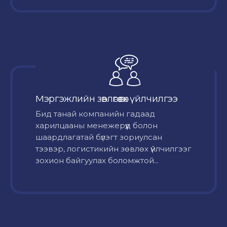
Мэргэжлийн зөвлөгөө өгөх үйлчилгээ
Бид танай компанийн гадаад
харилцааны менежерүүд болон
шаардлагатай бүлэгт зориулсан
тээвэр, логистикийн зөвлөх үйлчилгээг
зохион байгуулах боломжтой...