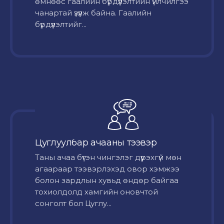
өмнөөс гаалийн бүрдүүлэлтийн үйлчилгээ
чанартай үзүүлж байна. Гаалийн
бүрдүүлэлтийг...
Цуглуулбар ачааны тээвэр
Таны ачаа бүтэн чингэлэг дүүрэхгүй мөн
агаараар тээвэрлэхэд овор хэмжээ
болон зардлын хувьд өндөр байгаа
тохиолдолд хамгийн оновчтой
сонголт бол Цуглу...