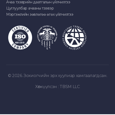
Ачаа тээврийн даатгалын үйлчилгээ
Цуглуулбар ачааны тээвэр
Мэргэжлийн зөвлөгөө өгөх үйлчилгээ
© 2026. Зохиогчийн эрх хуулиар хамгаалагдсан.
Хөгжүүлсэн :
TBSM LLC