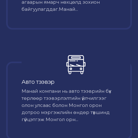
агаарын ямарч нөхцөлд зохион
байгуулагддаг.Манай...
Авто тээвэр
Mанай компани нь авто тээврийн бүх
төрлөөр тээвэрлэлтийн үйлчилгээг
олон улсаас болон Монгол орон
дотроо мэргэжлийн өндөр түвшинд
гүйцэтгэж Монгол орн...