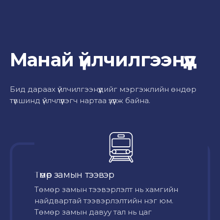
Манай үйлчилгээнүүд
Бид дараах үйлчилгээнүүдийг мэргэжлийн өндөр
түвшинд үйлчлүүлэгч нартаа үзүүлж байна.
Төмөр замын тээвэр
Төмөр замын тээвэрлэлт нь хамгийн
найдвартай тээвэрлэлтийн нэг юм.
Төмөр замын давуу тал нь цаг