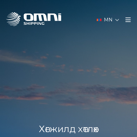
MN
Хөгжилд хөтлөх