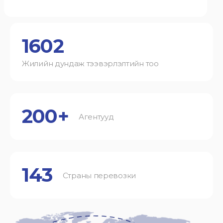
1602
Жилийн дундаж тээвэрлэлтийн тоо
200+
Агентууд
143
Страны перевозки