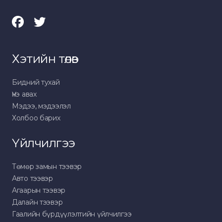
Хэтийн төлөв
Бидний тухай
Үнэ авах
Мэдээ, мэдээлэл
Холбоо барих
Үйлчилгээ
Төмөр замын тээвэр
Авто тээвэр
Агаарын тээвэр
Далайн тээвэр
Гаалийн бүрдүүлэлтийн үйлчилгээ