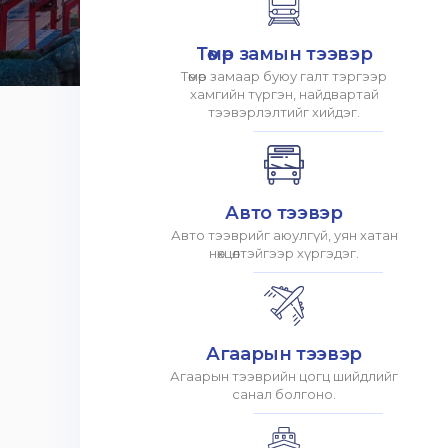
Төмөр замын тээвэр
Төмөр замаар буюу галт тэргээр
хамгийн түргэн, найдвартай
тээвэрлэлтийг хийдэг.
Авто тээвэр
Авто тээврийг аюулгүй, уян хатан
нөхцөлтэйгээр хүргэдэг.
Агаарын тээвэр
Агаарын тээврийн цогц шийдлийг
санал болгоно.