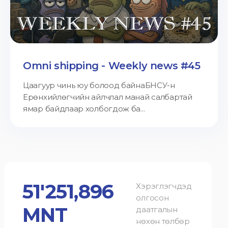
Omni shipping - Weekly news #45
Цаагуур чинь юу болоод байнаБНСУ-н
Ерөнхийлөгчийн айлчлал манай салбартай
ямар байдлаар холбогдож ба...
51'251,896
Хэрэглэгчдэд
олгосон
MNT
даатгалын
нөхөн төлбөр