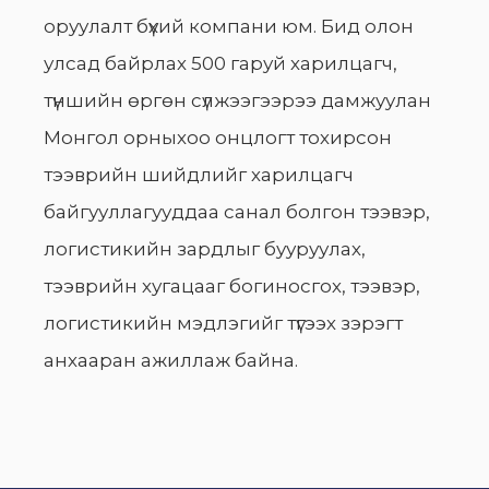
оруулалт бүхий компани юм. Бид олон
улсад байрлах 500 гаруй харилцагч,
түншийн өргөн сүлжээгээрээ дамжуулан
Монгол орныхоо онцлогт тохирсон
тээврийн шийдлийг харилцагч
байгууллагууддаа санал болгон тээвэр,
логистикийн зардлыг бууруулах,
тээврийн хугацааг богиносгох, тээвэр,
логистикийн мэдлэгийг түгээх зэрэгт
анхааран ажиллаж байна.