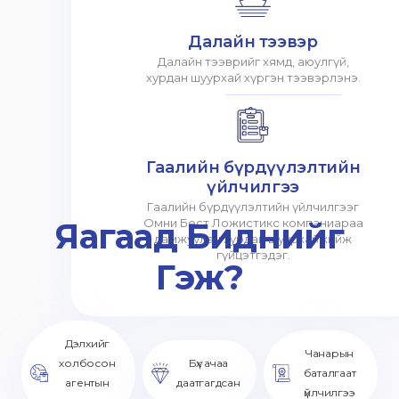
Далайн тээвэр
Далайн тээврийг хямд, аюулгүй,
хурдан шуурхай хүргэн тээвэрлэнэ.
Гаалийн бүрдүүлэлтийн
үйлчилгээ
Гаалийн бүрдүүлэлтийн үйлчилгээг
Яагаад Биднийг
Омни Бест Ложистикс компаниараа
дамжуулан хурдан шуурхай хийж
гүйцэтгэдэг.
Гэж?
Дэлхийг
Чанарын
холбосон
Бүх ачаа
баталгаат
агентын
даатгагдсан
үйлчилгээ