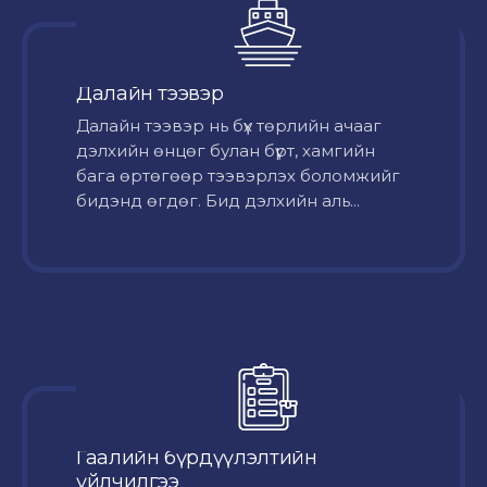
Далайн тээвэр
Далайн тээвэр нь бүх төрлийн ачааг
дэлхийн өнцөг булан бүрт, хамгийн
бага өртөгөөр тээвэрлэх боломжийг
бидэнд өгдөг. Бид дэлхийн аль...
Гаалийн бүрдүүлэлтийн
үйлчилгээ