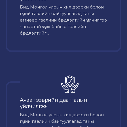
Бид Монгол улсын хил дээрхи болон
гүний гаалийн байгууллагад таны
өмнөөс гаалийн бүрдүүлэлтийн үйлчилгээ
чанартай үзүүлж байна. Гаалийн
бүрдүүлэлтийг...
Ачаа тээврийн даатгалын
үйлчилгээ
Бид Монгол улсын хил дээрхи болон
гүний гаалийн байгууллагад таны