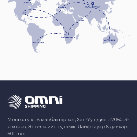
Монгол улс, Улаанбаатар хот, Хан-Уул дүүрэг, 17060, 3-
р хороо, Энгельсийн гудамж, Лайф тауэр 6 давхарт
601 тоот