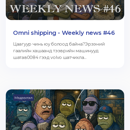
Omni shipping - Weekly news #46
Цаагуур чинь юу болоод байна?Эрээний
гаалийн хашаанд тээврийн машинууд
шатав0084 гээд volvo шатчихла...
Мэдээлэл