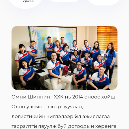
сүлжээ
Омни Шиппинг ХХК нь 2014 оноос хойш
Олон улсын тээвэр зуучлал,
логистикийн чиглэлээр үйл ажиллагаа
тасралтгүй явуулж буй дотоодын хөрөнгө