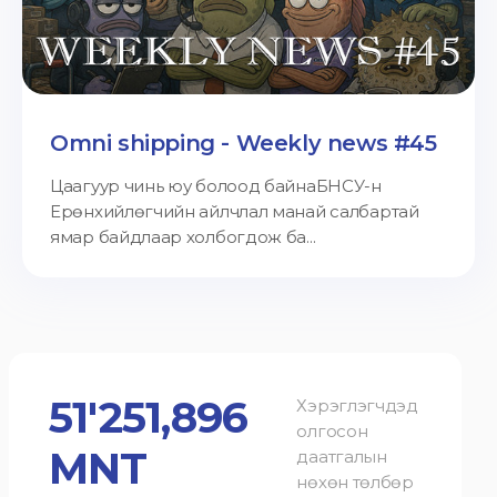
Omni shipping - Weekly news #45
Цаагуур чинь юу болоод байнаБНСУ-н
Ерөнхийлөгчийн айлчлал манай салбартай
ямар байдлаар холбогдож ба...
51'251,896
Хэрэглэгчдэд
олгосон
MNT
даатгалын
нөхөн төлбөр