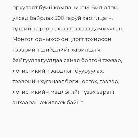
оруулалт бүхий компани юм. Бид олон
улсад байрлах 500 гаруй харилцагч,
түншийн өргөн сүлжээгээрээ дамжуулан
Монгол орныхоо онцлогт тохирсон
тээврийн шийдлийг харилцагч
байгууллагууддаа санал болгон тээвэр,
логистикийн зардлыг бууруулах,
тээврийн хугацааг богиносгох, тээвэр,
логистикийн мэдлэгийг түгээх зэрэгт
анхааран ажиллаж байна.