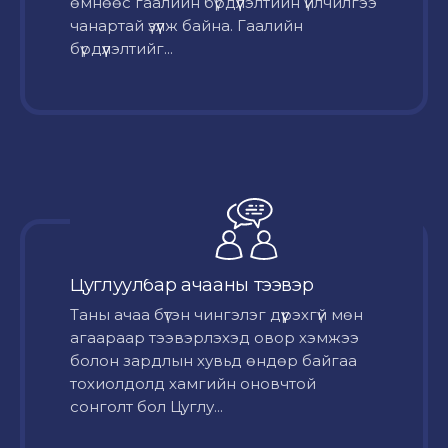
өмнөөс гаалийн бүрдүүлэлтийн үйлчилгээ
чанартай үзүүлж байна. Гаалийн
бүрдүүлэлтийг...
Цуглуулбар ачааны тээвэр
Таны ачаа бүтэн чингэлэг дүүрэхгүй мөн
агаараар тээвэрлэхэд овор хэмжээ
болон зардлын хувьд өндөр байгаа
тохиолдолд хамгийн оновчтой
сонголт бол Цуглу...