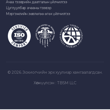
Ачаа тээврийн даатгалын үйлчилгээ
Цуглуулбар ачааны тээвэр
Мэргэжлийн зөвлөгөө өгөх үйлчилгээ
© 2026. Зохиогчийн эрх хуулиар хамгаалагдсан.
Хөгжүүлсэн :
TBSM LLC