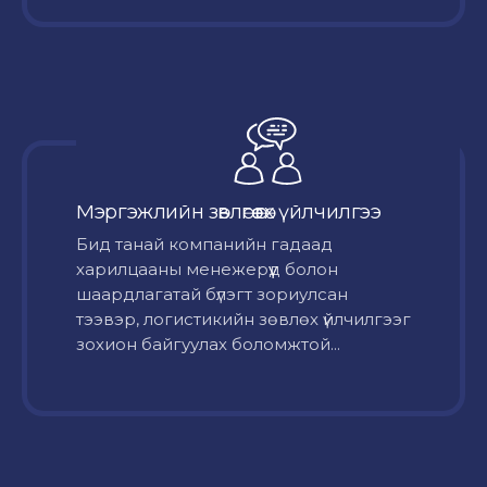
Мэргэжлийн зөвлөгөө өгөх үйлчилгээ
Бид танай компанийн гадаад
харилцааны менежерүүд болон
шаардлагатай бүлэгт зориулсан
тээвэр, логистикийн зөвлөх үйлчилгээг
зохион байгуулах боломжтой...