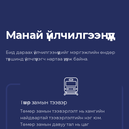
Манай үйлчилгээнүүд
Бид дараах үйлчилгээнүүдийг мэргэжлийн өндөр
түвшинд үйлчлүүлэгч нартаа үзүүлж байна.
Төмөр замын тээвэр
Төмөр замын тээвэрлэлт нь хамгийн
найдвартай тээвэрлэлтийн нэг юм.
Төмөр замын давуу тал нь цаг