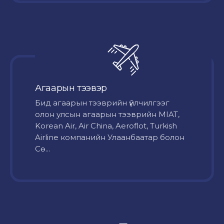
Агаарын тээвэр
Бид агаарын тээврийн үйлчилгээг
олон улсын агаарын тээврийн MIAT,
Korean Air, Air China, Aeroflot, Turkish
Airline компанийн Улаанбаатар болон
Сө...