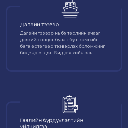
Далайн тээвэр
Далайн тээвэр нь бүх төрлийн ачааг
дэлхийн өнцөг булан бүрт, хамгийн
бага өртөгөөр тээвэрлэх боломжийг
бидэнд өгдөг. Бид дэлхийн аль...
Гаалийн бүрдүүлэлтийн
үйлчилгээ