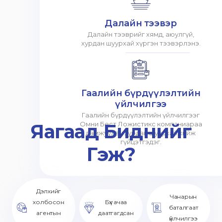
Далайн тээвэр
Далайн тээврийг хямд, аюулгүй,
хурдан шуурхай хүргэн тээвэрлэнэ.
Гаалийн бүрдүүлэлтийн
үйлчилгээ
Гаалийн бүрдүүлэлтийн үйлчилгээг
Яагаад Биднийг
Омни Бест Ложистикс компаниараа
дамжуулан хурдан шуурхай хийж
гүйцэтгэдэг.
Гэж?
Дэлхийг
Чанарын
холбосон
Бүх ачаа
баталгаат
агентын
даатгагдсан
үйлчилгээ