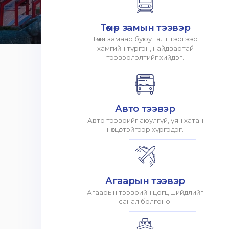
Төмөр замын тээвэр
Төмөр замаар буюу галт тэргээр
хамгийн түргэн, найдвартай
тээвэрлэлтийг хийдэг.
Авто тээвэр
Авто тээврийг аюулгүй, уян хатан
нөхцөлтэйгээр хүргэдэг.
Агаарын тээвэр
Агаарын тээврийн цогц шийдлийг
санал болгоно.