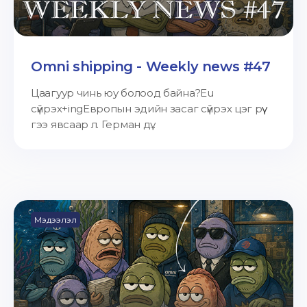
Omni shipping - Weekly news #47
Цаагуур чинь юу болоод байна?Eu
сүйрэх+ingЕвропын эдийн засаг сүйрэх цэг рүү
гээ явсаар л. Герман дү...
Мэдээлэл