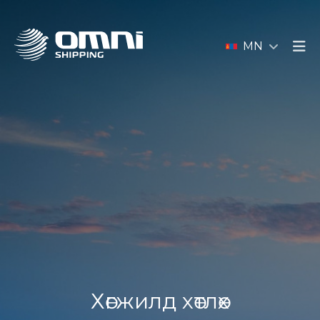
MN
Хөгжилд хөтлөх