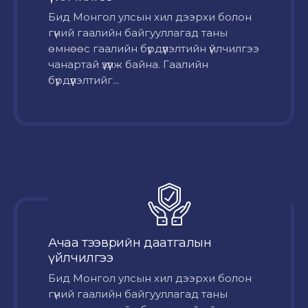
Бид Монгол улсын хил дээрхи болон
гүний гаалийн байгууллагад таны
өмнөөс гаалийн бүрдүүлэлтийн үйлчилгээ
чанартай үзүүлж байна. Гаалийн
бүрдүүлэлтийг...
Ачаа тээврийн даатгалын
үйлчилгээ
Бид Монгол улсын хил дээрхи болон
гүний гаалийн байгууллагад таны