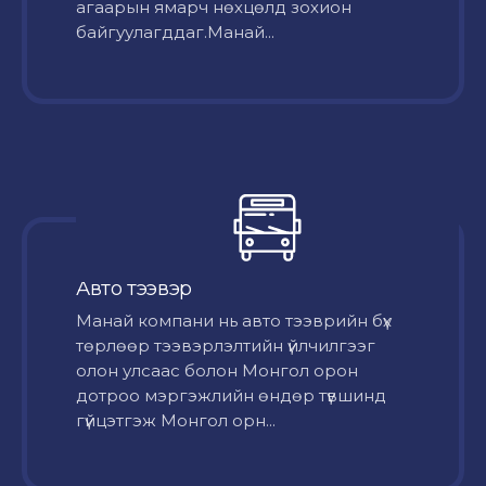
агаарын ямарч нөхцөлд зохион
байгуулагддаг.Манай...
Авто тээвэр
Mанай компани нь авто тээврийн бүх
төрлөөр тээвэрлэлтийн үйлчилгээг
олон улсаас болон Монгол орон
дотроо мэргэжлийн өндөр түвшинд
гүйцэтгэж Монгол орн...