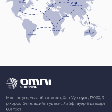
Монгол улс, Улаанбаатар хот, Хан-Уул дүүрэг, 17060, 3-
р хороо, Энгельсийн гудамж, Лайф тауэр 6 давхарт
601 тоот