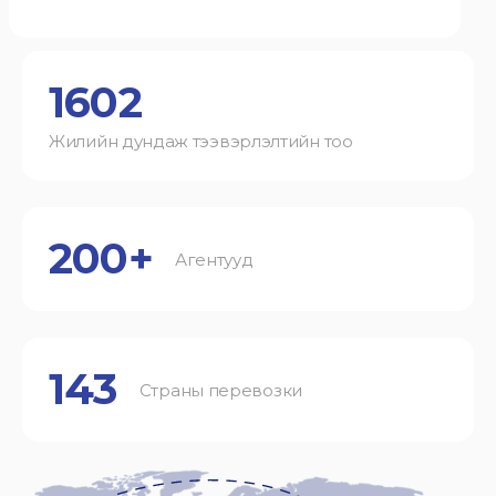
1602
Жилийн дундаж тээвэрлэлтийн тоо
200+
Агентууд
143
Страны перевозки