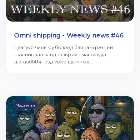
Omni shipping - Weekly news #46
Цаагуур чинь юу болоод байна?Эрээний
гаалийн хашаанд тээврийн машинууд
шатав0084 гээд volvo шатчихла...
Мэдээлэл