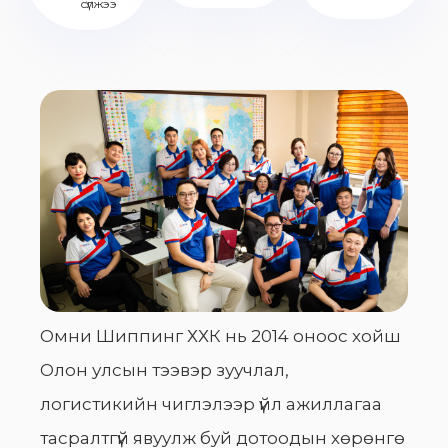
сүлжээ
Омни Шиппинг ХХК нь 2014 оноос хойш
Олон улсын тээвэр зуучлал,
логистикийн чиглэлээр үйл ажиллагаа
тасралтгүй явуулж буй дотоодын хөрөнгө