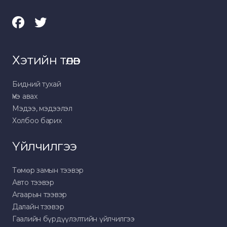
Хэтийн төлөв
Бидний тухай
Үнэ авах
Мэдээ, мэдээлэл
Холбоо барих
Үйлчилгээ
Төмөр замын тээвэр
Авто тээвэр
Агаарын тээвэр
Далайн тээвэр
Гаалийн бүрдүүлэлтийн үйлчилгээ