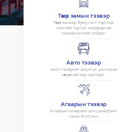
Төмөр замын тээвэр
Төмөр замаар буюу галт тэргээр
хамгийн түргэн, найдвартай
тээвэрлэлтийг хийдэг.
Авто тээвэр
Авто тээврийг аюулгүй, уян хатан
нөхцөлтэйгээр хүргэдэг.
Агаарын тээвэр
Агаарын тээврийн цогц шийдлийг
санал болгоно.