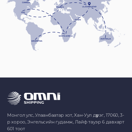
Монгол улс, Улаанбаатар хот, Хан-Уул дүүрэг, 17060, 3-
р хороо, Энгельсийн гудамж, Лайф тауэр 6 давхарт
601 тоот