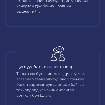
өмнөөс гаалийн бүрдүүлэлтийн үйлчилгээ
чанартай үзүүлж байна. Гаалийн
бүрдүүлэлтийг...
Цуглуулбар ачааны тээвэр
Таны ачаа бүтэн чингэлэг дүүрэхгүй мөн
агаараар тээвэрлэхэд овор хэмжээ
болон зардлын хувьд өндөр байгаа
тохиолдолд хамгийн оновчтой
сонголт бол Цуглу...