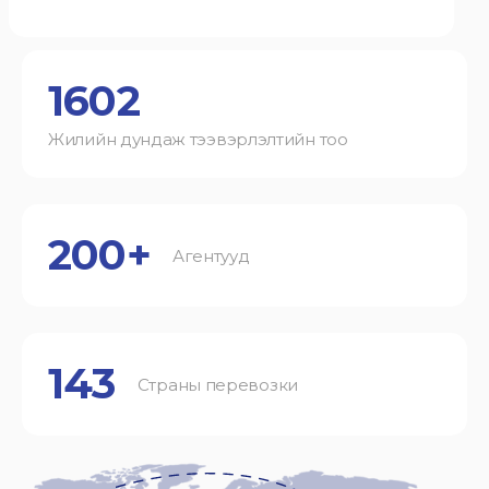
1602
Жилийн дундаж тээвэрлэлтийн тоо
200+
Агентууд
143
Страны перевозки