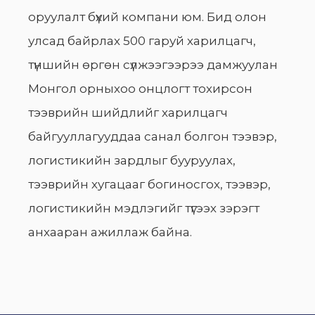
оруулалт бүхий компани юм. Бид олон
улсад байрлах 500 гаруй харилцагч,
түншийн өргөн сүлжээгээрээ дамжуулан
Монгол орныхоо онцлогт тохирсон
тээврийн шийдлийг харилцагч
байгууллагууддаа санал болгон тээвэр,
логистикийн зардлыг бууруулах,
тээврийн хугацааг богиносгох, тээвэр,
логистикийн мэдлэгийг түгээх зэрэгт
анхааран ажиллаж байна.