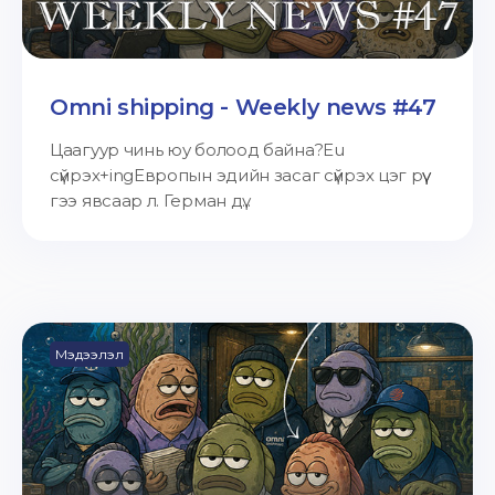
Omni shipping - Weekly news #47
Цаагуур чинь юу болоод байна?Eu
сүйрэх+ingЕвропын эдийн засаг сүйрэх цэг рүү
гээ явсаар л. Герман дү...
Мэдээлэл