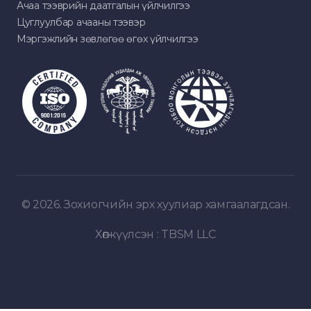
Ачаа тээврийн даатгалын үйлчилгээ
Цуглуулбар ачааны тээвэр
Мэргэжлийн зөвлөгөө өгөх үйлчилгээ
© 2026. Зохиогчийн эрх хуулиар хамгаалагдсан.
Хөгжүүлсэн :
TBSM LLC