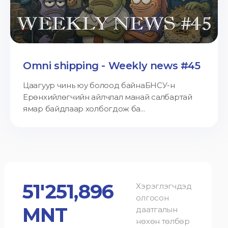
Omni shipping - Weekly news #45
Цаагуур чинь юу болоод байнаБНСУ-н
Ерөнхийлөгчийн айлчлал манай салбартай
ямар байдлаар холбогдож ба...
51'251,896
Хэрэглэгчдэд
олгосон
MNT
даатгалын
нөхөн төлбөр