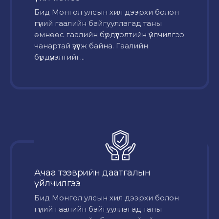
Бид Монгол улсын хил дээрхи болон
гүний гаалийн байгууллагад таны
өмнөөс гаалийн бүрдүүлэлтийн үйлчилгээ
чанартай үзүүлж байна. Гаалийн
бүрдүүлэлтийг...
Ачаа тээврийн даатгалын
үйлчилгээ
Бид Монгол улсын хил дээрхи болон
гүний гаалийн байгууллагад таны