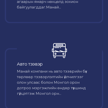
агаарын ямарч нөхцөлд зохион
байгуулагддаг.Манай...
Авто тээвэр
Mанай компани нь авто тээврийн бүх
төрлөөр тээвэрлэлтийн үйлчилгээг
олон улсаас болон Монгол орон
дотроо мэргэжлийн өндөр түвшинд
гүйцэтгэж Монгол орн...