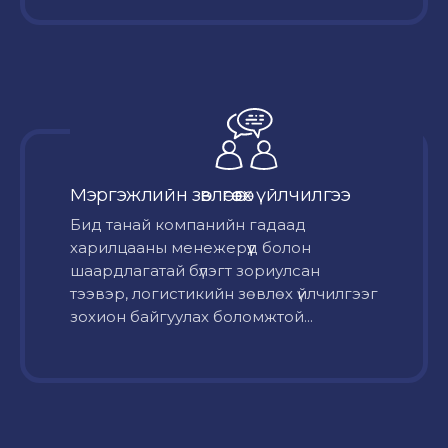
Мэргэжлийн зөвлөгөө өгөх үйлчилгээ
Бид танай компанийн гадаад
харилцааны менежерүүд болон
шаардлагатай бүлэгт зориулсан
тээвэр, логистикийн зөвлөх үйлчилгээг
зохион байгуулах боломжтой...