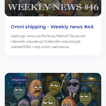
Omni shipping - Weekly news #46
Цаагуур чинь юу болоод байна?Эрээний
гаалийн хашаанд тээврийн машинууд
шатав0084 гээд volvo шатчихла...
Мэдээлэл