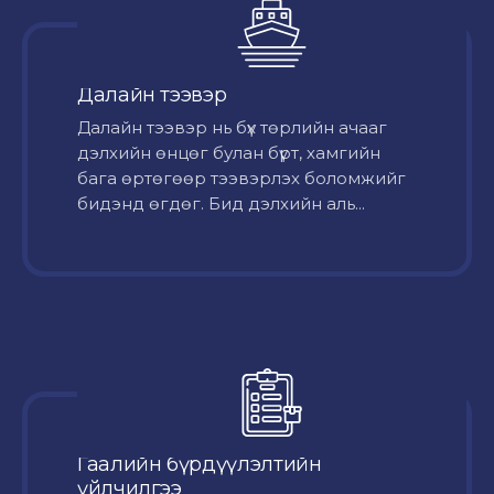
Далайн тээвэр
Далайн тээвэр нь бүх төрлийн ачааг
дэлхийн өнцөг булан бүрт, хамгийн
бага өртөгөөр тээвэрлэх боломжийг
бидэнд өгдөг. Бид дэлхийн аль...
Гаалийн бүрдүүлэлтийн
үйлчилгээ