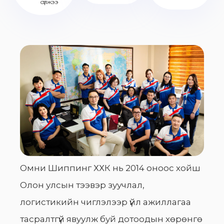
сүлжээ
Омни Шиппинг ХХК нь 2014 оноос хойш
Олон улсын тээвэр зуучлал,
логистикийн чиглэлээр үйл ажиллагаа
тасралтгүй явуулж буй дотоодын хөрөнгө