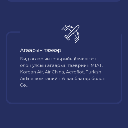
Агаарын тээвэр
Бид агаарын тээврийн үйлчилгээг
олон улсын агаарын тээврийн MIAT,
Korean Air, Air China, Aeroflot, Turkish
Airline компанийн Улаанбаатар болон
Сө...