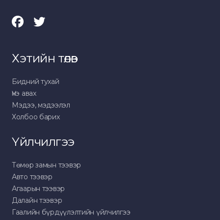
Хэтийн төлөв
Бидний тухай
Үнэ авах
Мэдээ, мэдээлэл
Холбоо барих
Үйлчилгээ
Төмөр замын тээвэр
Авто тээвэр
Агаарын тээвэр
Далайн тээвэр
Гаалийн бүрдүүлэлтийн үйлчилгээ