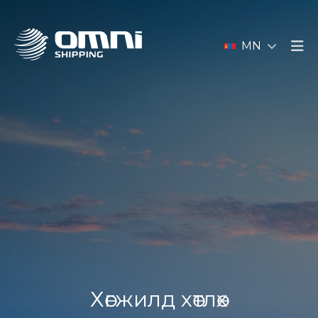
MN
Хөгжилд хөтлөх