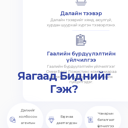
Далайн тээвэр
Далайн тээврийг хямд, аюулгүй,
хурдан шуурхай хүргэн тээвэрлэнэ.
Гаалийн бүрдүүлэлтийн
үйлчилгээ
Гаалийн бүрдүүлэлтийн үйлчилгээг
Яагаад Биднийг
Омни Бест Ложистикс компаниараа
дамжуулан хурдан шуурхай хийж
гүйцэтгэдэг.
Гэж?
Дэлхийг
Чанарын
холбосон
Бүх ачаа
баталгаат
агентын
даатгагдсан
үйлчилгээ