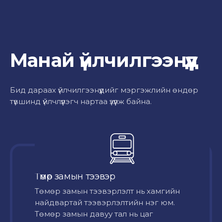
Манай үйлчилгээнүүд
Бид дараах үйлчилгээнүүдийг мэргэжлийн өндөр
түвшинд үйлчлүүлэгч нартаа үзүүлж байна.
Төмөр замын тээвэр
Төмөр замын тээвэрлэлт нь хамгийн
найдвартай тээвэрлэлтийн нэг юм.
Төмөр замын давуу тал нь цаг