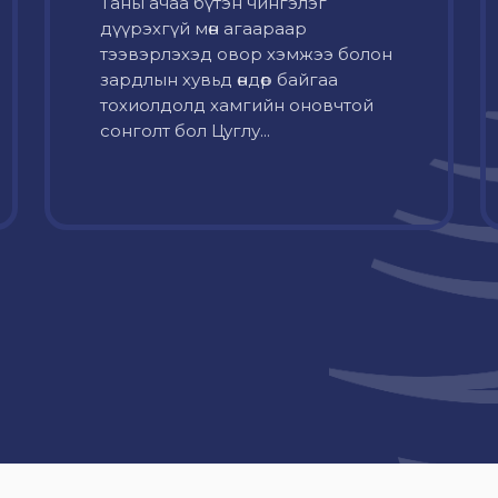
Таны ачаа бүтэн чингэлэг
дүүрэхгүй мөн агаараар
тээвэрлэхэд овор хэмжээ болон
зардлын хувьд өндөр байгаа
тохиолдолд хамгийн оновчтой
сонголт бол Цуглу...