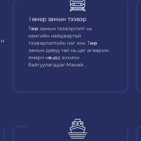
Төмөр замын тээвэр
Төмөр замын тээвэрлэлт нь
хамгийн найдвартай
йн
тээвэрлэлтийн нэг юм. Төмөр
замын давуу тал нь цаг агаарын
ямарч нөхцөлд зохион
байгуулагддаг.Манай...