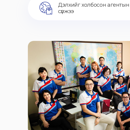
Дэлхийг холбосон агентын
сүлжээ