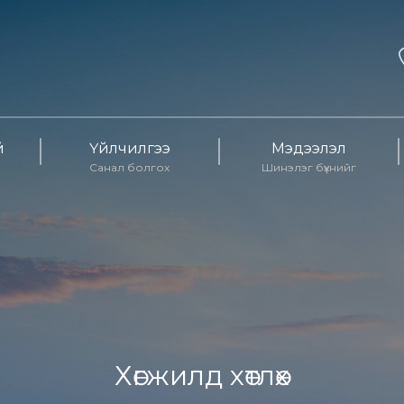
й
Үйлчилгээ
Мэдээлэл
Санал болгох
Шинэлэг бүхнийг
Хөгжилд хөтлөх