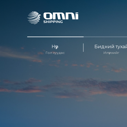
Нүүр
Бидний туха
Гол хуудас
Илүү ихийг