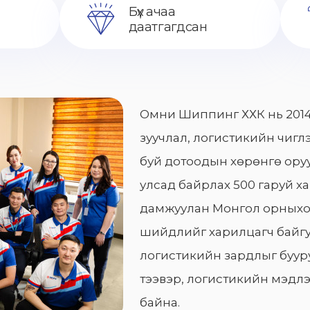
Бүх ачаа
даатгагдсан
Омни Шиппинг ХХК нь 2014
зуучлал, логистикийн чиглэ
буй дотоодын хөрөнгө оруу
улсад байрлах 500 гаруй х
дамжуулан Монгол орныхо
шийдлийг харилцагч байгу
логистикийн зардлыг бууру
тээвэр, логистикийн мэдлэ
байна.