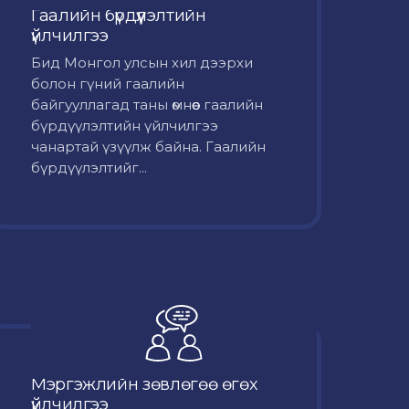
Гаалийн бүрдүүлэлтийн
үйлчилгээ
Бид Монгол улсын хил дээрхи
болон гүний гаалийн
байгууллагад таны өмнөөс гаалийн
бүрдүүлэлтийн үйлчилгээ
чанартай үзүүлж байна. Гаалийн
бүрдүүлэлтийг...
Мэргэжлийн зөвлөгөө өгөх
үйлчилгээ