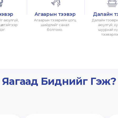
ээвэр
Агаарын тээвэр
Далайн т
г аюулгүй,
Агаарын тээврийн цогц
Далайн тээври
хцөлтэйгээр
шийдлийг санал
аюулгүй, х
дэг.
болгоно.
шуурхай х
тээвэрлэ
Яагаад Биднийг Гэж?