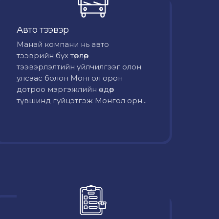
Авто тээвэр
Mанай компани нь авто
тээврийн бүх төрлөөр
тээвэрлэлтийн үйлчилгээг олон
улсаас болон Монгол орон
дотроо мэргэжлийн өндөр
түвшинд гүйцэтгэж Монгол орн...