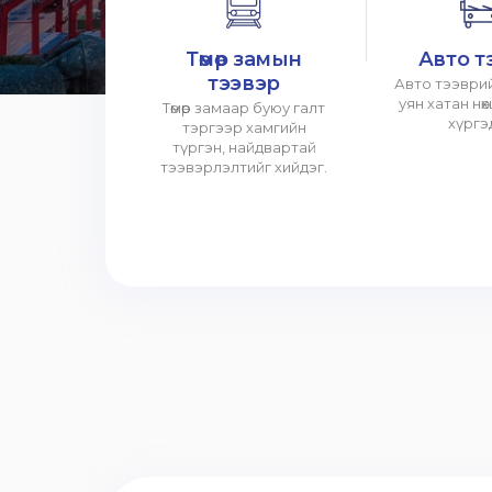
Төмөр замын
Авто т
тээвэр
Авто тээврий
уян хатан нө
Төмөр замаар буюу галт
хүргэ
тэргээр хамгийн
түргэн, найдвартай
тээвэрлэлтийг хийдэг.