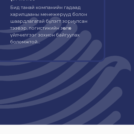
Бид танай компанийн гадаад
харилцааны менежерүүд болон
шаардлагатай бүлэгт зориулсан
тээвэр, логистикийн зөвлөх
үйлчилгээг зохион байгуулах
боломжтой...