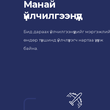
Манай
үйлчилгээнүүд
Бид дараах үйлчилгээнүүдийг мэргэжли
өндөр түвшинд үйлчлүүлэгч нартаа үзүүлж
байна.