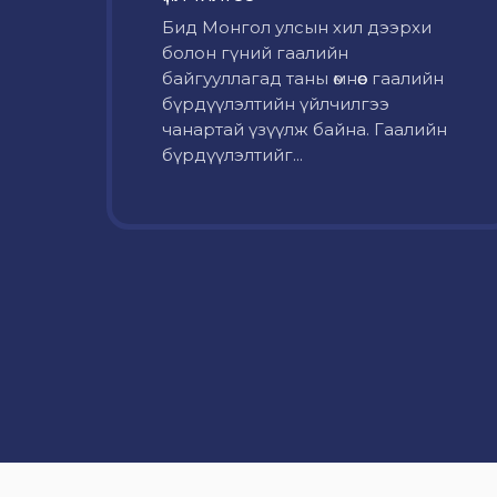
Бид Монгол улсын хил дээрхи
болон гүний гаалийн
байгууллагад таны өмнөөс гаалийн
бүрдүүлэлтийн үйлчилгээ
чанартай үзүүлж байна. Гаалийн
бүрдүүлэлтийг...