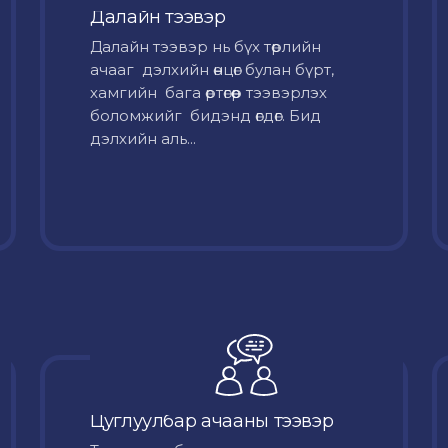
Далайн тээвэр
Далайн тээвэр нь бүх төрлийн
ачааг дэлхийн өнцөг булан бүрт,
хамгийн бага өртөгөөр тээвэрлэх
боломжийг бидэнд өгдөг. Бид
дэлхийн аль...
Цуглуулбар ачааны тээвэр