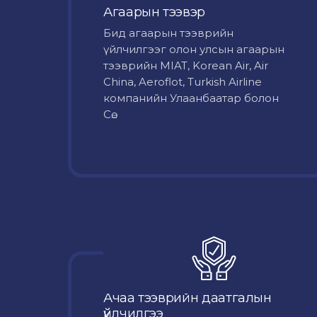
Агаарын тээвэр
Бид агаарын тээврийн
үйлчилгээг олон улсын агаарын
тээврийн MIAT, Korean Air, Air
China, Aeroflot, Turkish Airline
компанийн Улаанбаатар болон
Сө...
Ачаа тээврийн даатгалын
үйлчилгээ