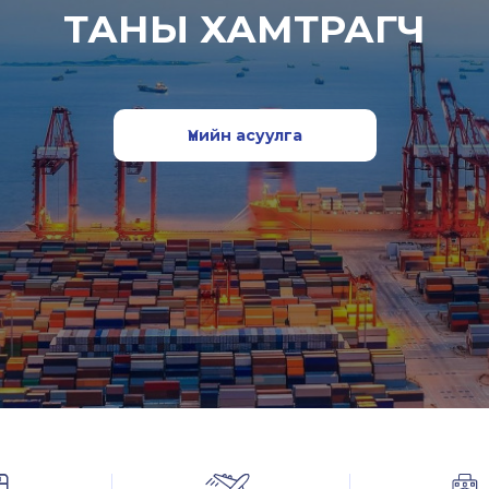
ТАНЫ ХАМТРАГЧ
Үнийн асуулга