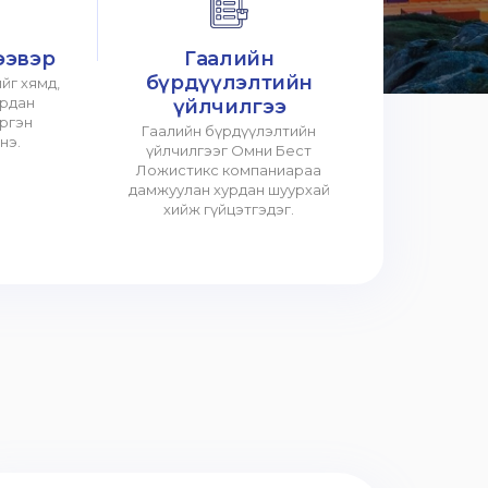
ээвэр
Гаалийн
бүрдүүлэлтийн
йг хямд,
урдан
үйлчилгээ
үргэн
Гаалийн бүрдүүлэлтийн
нэ.
үйлчилгээг Омни Бест
Ложистикс компаниараа
дамжуулан хурдан шуурхай
хийж гүйцэтгэдэг.