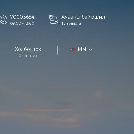
70003654
Ачааны байршил
09:00 - 18:00
Тун удахгүй
Холбогдох
MN
Харилцах