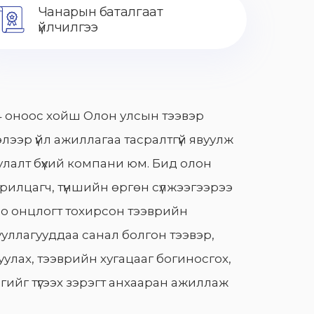
Чанарын баталгаат
үйлчилгээ
 оноос хойш Олон улсын тээвэр
лээр үйл ажиллагаа тасралтгүй явуулж
лалт бүхий компани юм. Бид олон
арилцагч, түншийн өргөн сүлжээгээрээ
о онцлогт тохирсон тээврийн
уллагууддаа санал болгон тээвэр,
улах, тээврийн хугацааг богиносгох,
гийг түгээх зэрэгт анхааран ажиллаж