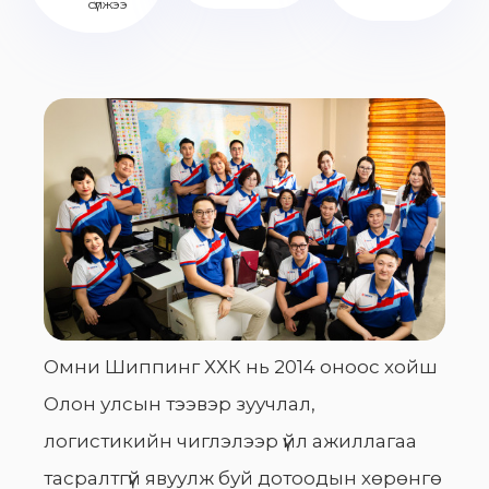
сүлжээ
Омни Шиппинг ХХК нь 2014 оноос хойш
Олон улсын тээвэр зуучлал,
логистикийн чиглэлээр үйл ажиллагаа
тасралтгүй явуулж буй дотоодын хөрөнгө