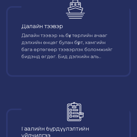
Далайн тээвэр
Далайн тээвэр нь бүх төрлийн ачааг
дэлхийн өнцөг булан бүрт, хамгийн
бага өртөгөөр тээвэрлэх боломжийг
бидэнд өгдөг. Бид дэлхийн аль...
Гаалийн бүрдүүлэлтийн
үйлчилгээ