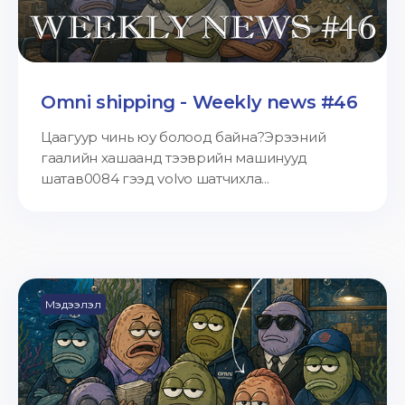
Omni shipping - Weekly news #46
Цаагуур чинь юу болоод байна?Эрээний
гаалийн хашаанд тээврийн машинууд
шатав0084 гээд volvo шатчихла...
Мэдээлэл