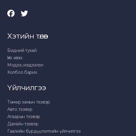
Хэтийн төлөв
Бидний тухай
Үнэ авах
Мэдээ, мэдээлэл
Холбоо барих
Үйлчилгээ
Төмөр замын тээвэр
Авто тээвэр
Агаарын тээвэр
Далайн тээвэр
Гаалийн бүрдүүлэлтийн үйлчилгээ