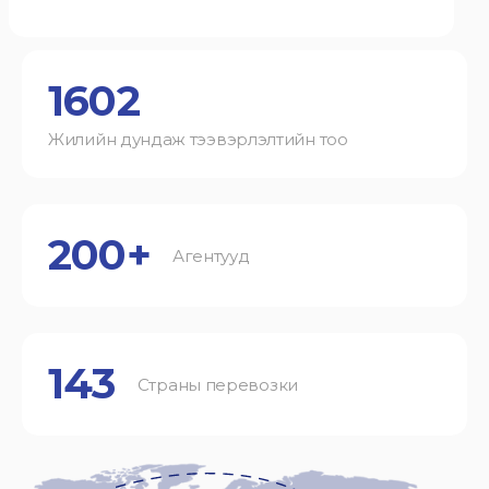
1602
Жилийн дундаж тээвэрлэлтийн тоо
200+
Агентууд
143
Страны перевозки