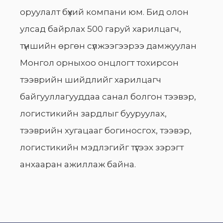
оруулалт бүхий компани юм. Бид олон
улсад байрлах 500 гаруй харилцагч,
түншийн өргөн сүлжээгээрээ дамжуулан
Монгол орныхоо онцлогт тохирсон
тээврийн шийдлийг харилцагч
байгууллагууддаа санал болгон тээвэр,
логистикийн зардлыг бууруулах,
тээврийн хугацааг богиносгох, тээвэр,
логистикийн мэдлэгийг түгээх зэрэгт
анхааран ажиллаж байна.