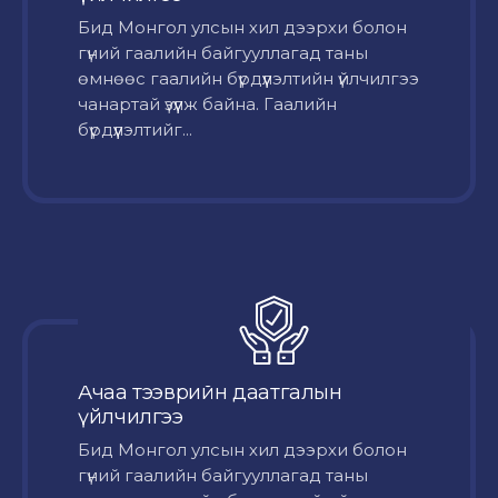
Бид Монгол улсын хил дээрхи болон
гүний гаалийн байгууллагад таны
өмнөөс гаалийн бүрдүүлэлтийн үйлчилгээ
чанартай үзүүлж байна. Гаалийн
бүрдүүлэлтийг...
Ачаа тээврийн даатгалын
үйлчилгээ
Бид Монгол улсын хил дээрхи болон
гүний гаалийн байгууллагад таны