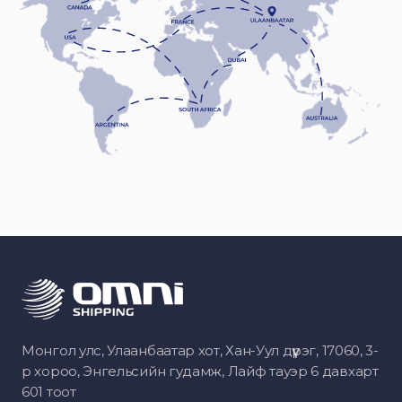
Монгол улс, Улаанбаатар хот, Хан-Уул дүүрэг, 17060, 3-
р хороо, Энгельсийн гудамж, Лайф тауэр 6 давхарт
601 тоот