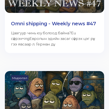
Omni shipping - Weekly news #47
Цаагуур чинь юу болоод байна?Eu
сүйрэх+ingЕвропын эдийн засаг сүйрэх цэг рүү
гээ явсаар л. Герман дү...
Мэдээлэл