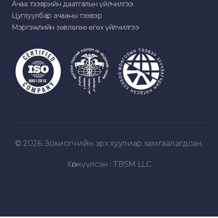
Ачаа тээврийн даатгалын үйлчилгээ
Цуглуулбар ачааны тээвэр
Мэргэжлийн зөвлөгөө өгөх үйлчилгээ
© 2026. Зохиогчийн эрх хуулиар хамгаалагдсан.
Хөгжүүлсэн :
TBSM LLC