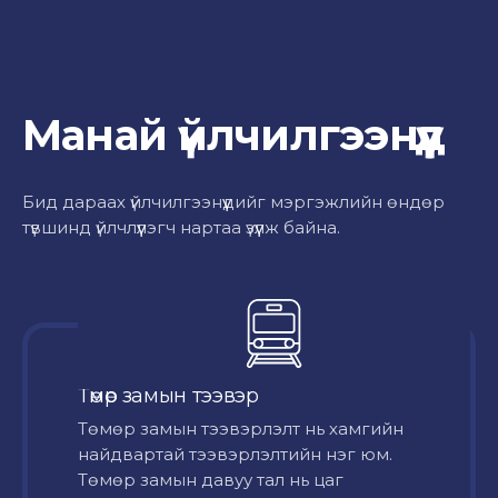
Манай үйлчилгээнүүд
Бид дараах үйлчилгээнүүдийг мэргэжлийн өндөр
түвшинд үйлчлүүлэгч нартаа үзүүлж байна.
Төмөр замын тээвэр
Төмөр замын тээвэрлэлт нь хамгийн
найдвартай тээвэрлэлтийн нэг юм.
Төмөр замын давуу тал нь цаг