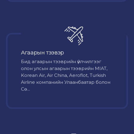
Агаарын тээвэр
Бид агаарын тээврийн үйлчилгээг
олон улсын агаарын тээврийн MIAT,
Korean Air, Air China, Aeroflot, Turkish
Airline компанийн Улаанбаатар болон
Сө...