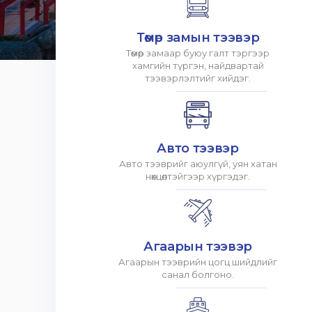
Төмөр замын тээвэр
Төмөр замаар буюу галт тэргээр
хамгийн түргэн, найдвартай
тээвэрлэлтийг хийдэг.
Авто тээвэр
Авто тээврийг аюулгүй, уян хатан
нөхцөлтэйгээр хүргэдэг.
Агаарын тээвэр
Агаарын тээврийн цогц шийдлийг
санал болгоно.