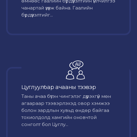
өмнөөс гаалийн бүрдүүлэлтийн үйлчилгээ
чанартай үзүүлж байна. Гаалийн
бүрдүүлэлтийг...
Цуглуулбар ачааны тээвэр
Таны ачаа бүтэн чингэлэг дүүрэхгүй мөн
агаараар тээвэрлэхэд овор хэмжээ
болон зардлын хувьд өндөр байгаа
тохиолдолд хамгийн оновчтой
сонголт бол Цуглу...