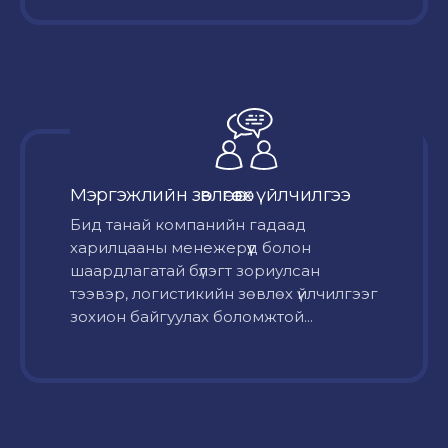
Мэргэжлийн зөвлөгөө өгөх үйлчилгээ
Бид танай компанийн гадаад
харилцааны менежерүүд болон
шаардлагатай бүлэгт зориулсан
тээвэр, логистикийн зөвлөх үйлчилгээг
зохион байгуулах боломжтой...