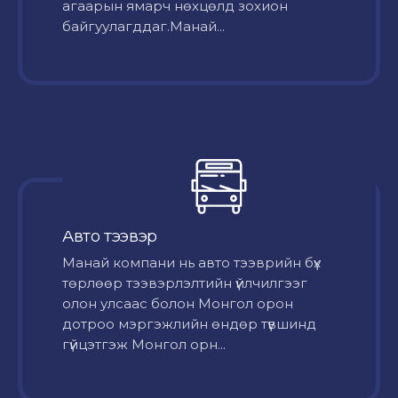
агаарын ямарч нөхцөлд зохион
байгуулагддаг.Манай...
Авто тээвэр
Mанай компани нь авто тээврийн бүх
төрлөөр тээвэрлэлтийн үйлчилгээг
олон улсаас болон Монгол орон
дотроо мэргэжлийн өндөр түвшинд
гүйцэтгэж Монгол орн...