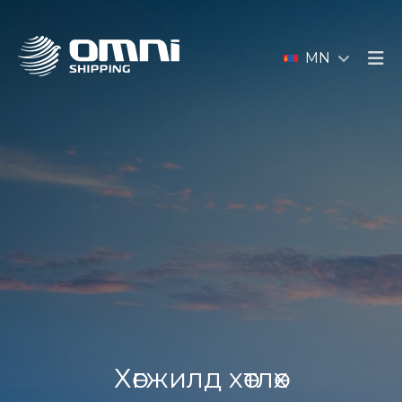
MN
Хөгжилд хөтлөх