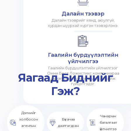
Далайн тээвэр
Далайн тээврийг хямд, аюулгүй,
хурдан шуурхай хүргэн тээвэрлэнэ.
Гаалийн бүрдүүлэлтийн
үйлчилгээ
Гаалийн бүрдүүлэлтийн үйлчилгээг
Яагаад Биднийг
Омни Бест Ложистикс компаниараа
дамжуулан хурдан шуурхай хийж
гүйцэтгэдэг.
Гэж?
Дэлхийг
Чанарын
холбосон
Бүх ачаа
баталгаат
агентын
даатгагдсан
үйлчилгээ