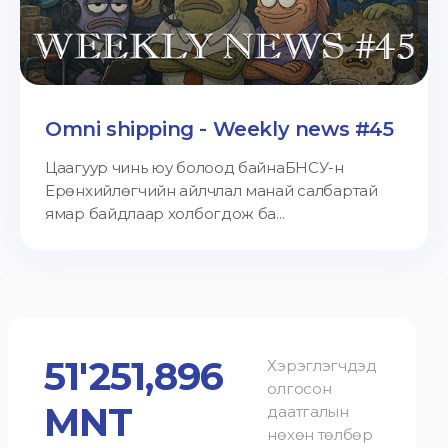
Omni shipping - Weekly news #45
Цаагуур чинь юу болоод байнаБНСУ-н
Ерөнхийлөгчийн айлчлал манай салбартай
ямар байдлаар холбогдож ба...
51'251,896
Хэрэглэгчдэд
олгосон
MNT
даатгалын
нөхөн төлбөр