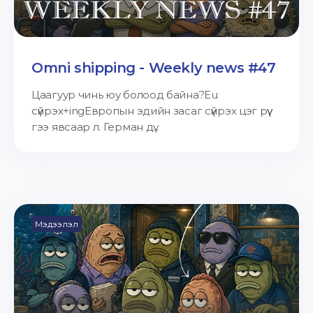
Omni shipping - Weekly news #47
Цаагуур чинь юу болоод байна?Eu
сүйрэх+ingЕвропын эдийн засаг сүйрэх цэг рүү
гээ явсаар л. Герман дү...
Мэдээлэл