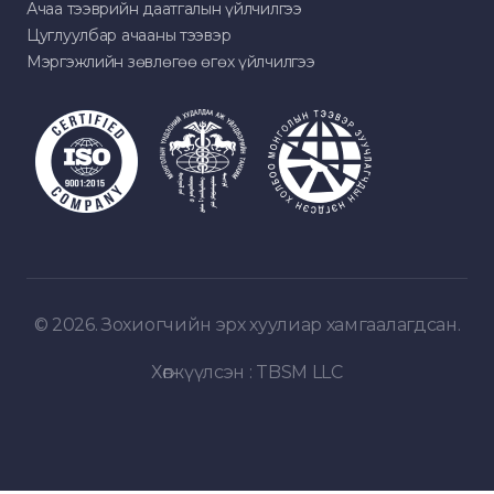
Ачаа тээврийн даатгалын үйлчилгээ
Цуглуулбар ачааны тээвэр
Мэргэжлийн зөвлөгөө өгөх үйлчилгээ
© 2026. Зохиогчийн эрх хуулиар хамгаалагдсан.
Хөгжүүлсэн :
TBSM LLC