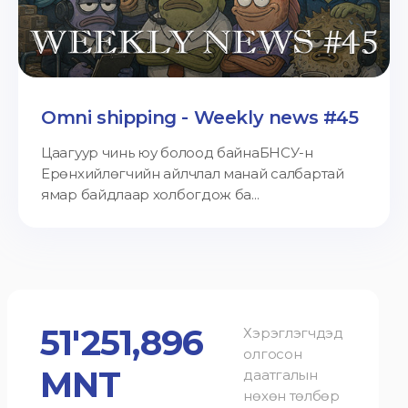
Omni shipping - Weekly news #45
Цаагуур чинь юу болоод байнаБНСУ-н
Ерөнхийлөгчийн айлчлал манай салбартай
ямар байдлаар холбогдож ба...
51'251,896
Хэрэглэгчдэд
олгосон
MNT
даатгалын
нөхөн төлбөр