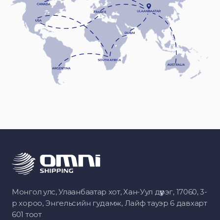
Монгол улс, Улаанбаатар хот, Хан-Уул дүүрэг, 17060, 3-
р хороо, Энгельсийн гудамж, Лайф тауэр 6 давхарт
601 тоот