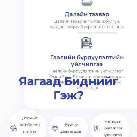
Далайн тээвэр
Далайн тээврийг хямд, аюулгүй,
хурдан шуурхай хүргэн тээвэрлэнэ.
Гаалийн бүрдүүлэлтийн
үйлчилгээ
Гаалийн бүрдүүлэлтийн үйлчилгээг
Яагаад Биднийг
Омни Бест Ложистикс компаниараа
дамжуулан хурдан шуурхай хийж
гүйцэтгэдэг.
Гэж?
Дэлхийг
Чанарын
холбосон
Бүх ачаа
баталгаат
агентын
даатгагдсан
үйлчилгээ