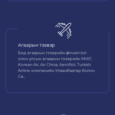
Агаарын тээвэр
Бид агаарын тээврийн үйлчилгээг
олон улсын агаарын тээврийн MIAT,
Korean Air, Air China, Aeroflot, Turkish
Airline компанийн Улаанбаатар болон
Сө...