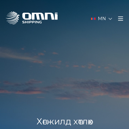
MN
Хөгжилд хөтлөх