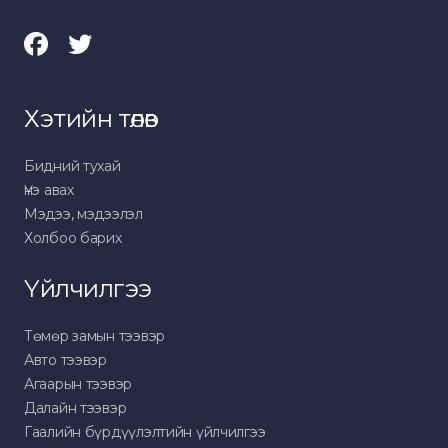
Хэтийн төлөв
Бидний тухай
Үнэ авах
Мэдээ, мэдээлэл
Холбоо барих
Үйлчилгээ
Төмөр замын тээвэр
Авто тээвэр
Агаарын тээвэр
Далайн тээвэр
Гаалийн бүрдүүлэлтийн үйлчилгээ