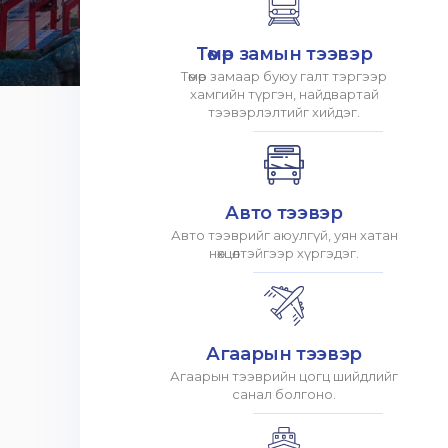
Төмөр замын тээвэр
Төмөр замаар буюу галт тэргээр
хамгийн түргэн, найдвартай
тээвэрлэлтийг хийдэг.
Авто тээвэр
Авто тээврийг аюулгүй, уян хатан
нөхцөлтэйгээр хүргэдэг.
Агаарын тээвэр
Агаарын тээврийн цогц шийдлийг
санал болгоно.