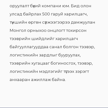
оруулалт бүхий компани юм. Бид олон
улсад байрлах 500 гаруй харилцагч,
түншийн өргөн сүлжээгээрээ дамжуулан
Монгол орныхоо онцлогт тохирсон
тээврийн шийдлийг харилцагч
байгууллагууддаа санал болгон тээвэр,
логистикийн зардлыг бууруулах,
тээврийн хугацааг богиносгох, тээвэр,
логистикийн мэдлэгийг түгээх зэрэгт
анхааран ажиллаж байна.