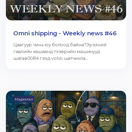
Omni shipping - Weekly news #46
Цаагуур чинь юу болоод байна?Эрээний
гаалийн хашаанд тээврийн машинууд
шатав0084 гээд volvo шатчихла...
Мэдээлэл