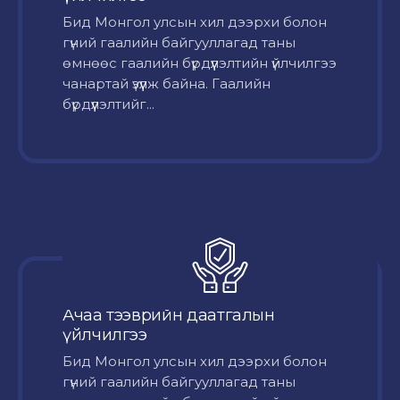
Бид Монгол улсын хил дээрхи болон
гүний гаалийн байгууллагад таны
өмнөөс гаалийн бүрдүүлэлтийн үйлчилгээ
чанартай үзүүлж байна. Гаалийн
бүрдүүлэлтийг...
Ачаа тээврийн даатгалын
үйлчилгээ
Бид Монгол улсын хил дээрхи болон
гүний гаалийн байгууллагад таны