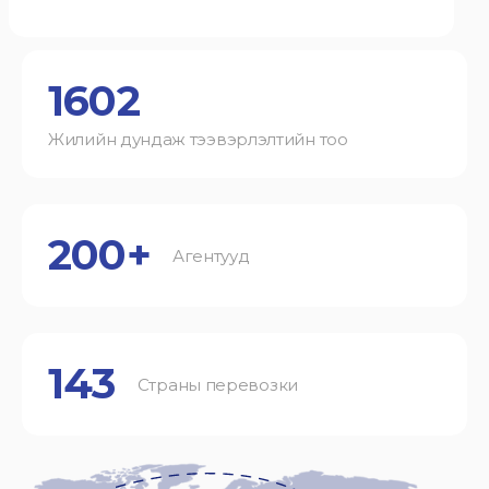
1602
Жилийн дундаж тээвэрлэлтийн тоо
200+
Агентууд
143
Страны перевозки