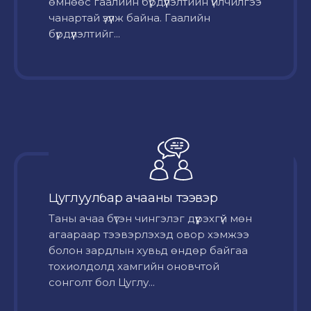
өмнөөс гаалийн бүрдүүлэлтийн үйлчилгээ
чанартай үзүүлж байна. Гаалийн
бүрдүүлэлтийг...
Цуглуулбар ачааны тээвэр
Таны ачаа бүтэн чингэлэг дүүрэхгүй мөн
агаараар тээвэрлэхэд овор хэмжээ
болон зардлын хувьд өндөр байгаа
тохиолдолд хамгийн оновчтой
сонголт бол Цуглу...