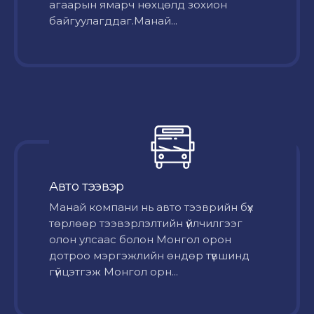
агаарын ямарч нөхцөлд зохион
байгуулагддаг.Манай...
Авто тээвэр
Mанай компани нь авто тээврийн бүх
төрлөөр тээвэрлэлтийн үйлчилгээг
олон улсаас болон Монгол орон
дотроо мэргэжлийн өндөр түвшинд
гүйцэтгэж Монгол орн...