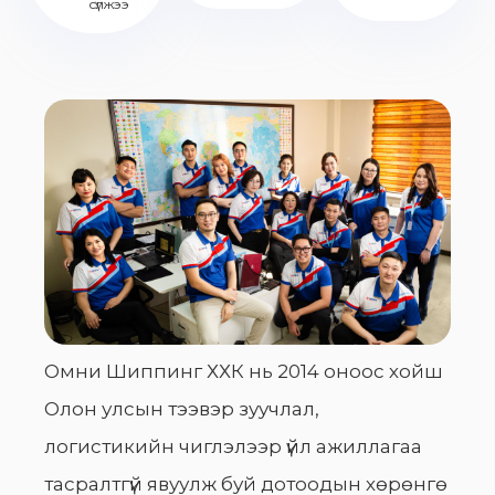
сүлжээ
Омни Шиппинг ХХК нь 2014 оноос хойш
Олон улсын тээвэр зуучлал,
логистикийн чиглэлээр үйл ажиллагаа
тасралтгүй явуулж буй дотоодын хөрөнгө