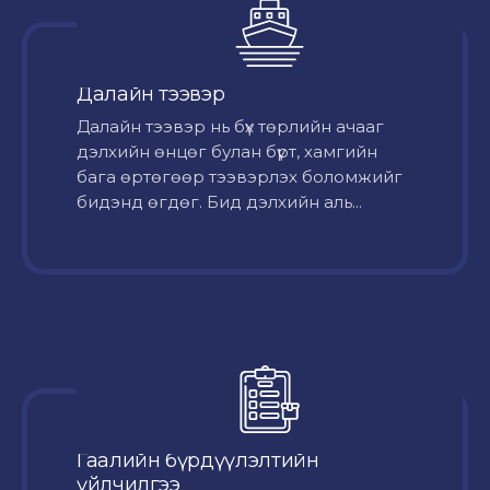
Далайн тээвэр
Далайн тээвэр нь бүх төрлийн ачааг
дэлхийн өнцөг булан бүрт, хамгийн
бага өртөгөөр тээвэрлэх боломжийг
бидэнд өгдөг. Бид дэлхийн аль...
Гаалийн бүрдүүлэлтийн
үйлчилгээ