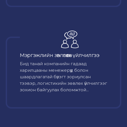
Мэргэжлийн зөвлөгөө өгөх үйлчилгээ
Бид танай компанийн гадаад
харилцааны менежерүүд болон
шаардлагатай бүлэгт зориулсан
тээвэр, логистикийн зөвлөх үйлчилгээг
зохион байгуулах боломжтой...