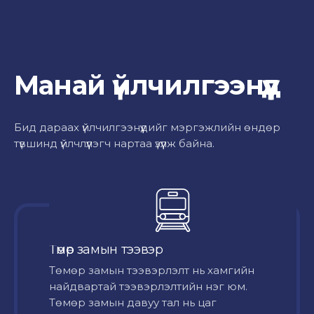
Манай үйлчилгээнүүд
Бид дараах үйлчилгээнүүдийг мэргэжлийн өндөр
түвшинд үйлчлүүлэгч нартаа үзүүлж байна.
Төмөр замын тээвэр
Төмөр замын тээвэрлэлт нь хамгийн
найдвартай тээвэрлэлтийн нэг юм.
Төмөр замын давуу тал нь цаг