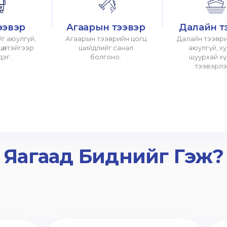
ээвэр
Агаарын тээвэр
Далайн т
г аюулгүй,
Агаарын тээврийн цогц
Далайн тээври
хцөлтэйгээр
шийдлийг санал
аюулгүй, х
дэг.
болгоно.
шуурхай х
тээвэрлэ
Яагаад Биднийг Гэж?