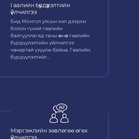
Гаалийн бүрдүүлэлтийн
үйлчилгээ
Бид Монгол улсын хил дээрхи
болон гүний гаалийн
байгууллагад таны өмнөөс гаалийн
бүрдүүлэлтийн үйлчилгээ
чанартай үзүүлж байна. Гаалийн
бүрдүүлэлтийг...
Мэргэжлийн зөвлөгөө өгөх
үйлчилгээ