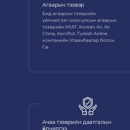
Агаарын тээвэр
Бид агаарын тээврийн
үйлчилгээг олон улсын агаарын
тээврийн MIAT, Korean Air, Air
China, Aeroflot, Turkish Airline
компанийн Улаанбаатар болон
Сө...
Ачаа тээврийн даатгалын
үйлчилгээ