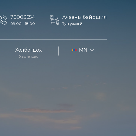
70003654
Ачааны байршил
09:00 - 18:00
Тун удахгүй
Холбогдох
MN
Харилцах