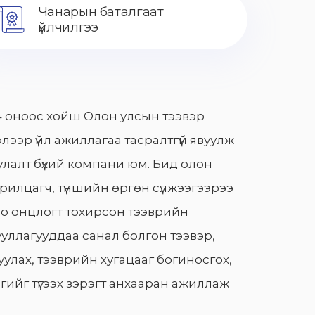
Чанарын баталгаат
үйлчилгээ
 оноос хойш Олон улсын тээвэр
лээр үйл ажиллагаа тасралтгүй явуулж
лалт бүхий компани юм. Бид олон
арилцагч, түншийн өргөн сүлжээгээрээ
о онцлогт тохирсон тээврийн
уллагууддаа санал болгон тээвэр,
улах, тээврийн хугацааг богиносгох,
гийг түгээх зэрэгт анхааран ажиллаж