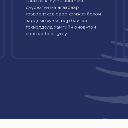
Таны ачаа бүтэн чингэлэг
дүүрэхгүй мөн агаараар
тээвэрлэхэд овор хэмжээ болон
зардлын хувьд өндөр байгаа
тохиолдолд хамгийн оновчтой
сонголт бол Цуглу...