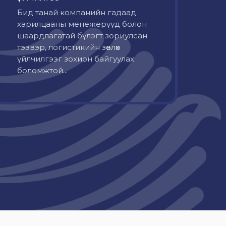
Бид танай компанийн гадаад
харилцааны менежерүүд болон
шаардлагатай бүлэгт зориулсан
тээвэр, логистикийн зөвлөх
үйлчилгээг зохион байгуулах
боломжтой...