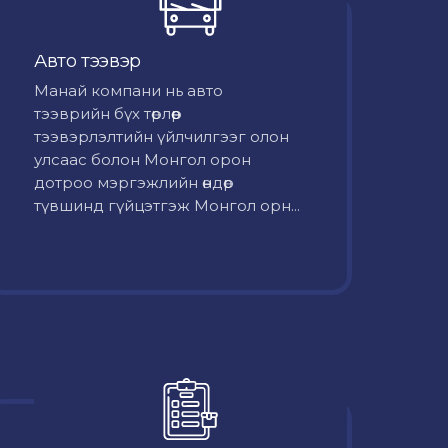
Авто тээвэр
Mанай компани нь авто
тээврийн бүх төрлөөр
тээвэрлэлтийн үйлчилгээг олон
улсаас болон Монгол орон
дотроо мэргэжлийн өндөр
түвшинд гүйцэтгэж Монгол орн...