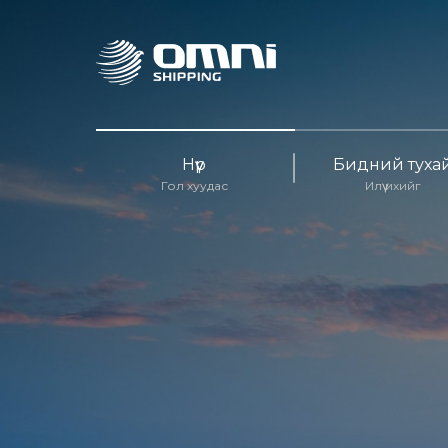
Нүүр
Бидний туха
Гол хуудас
Илүү ихийг