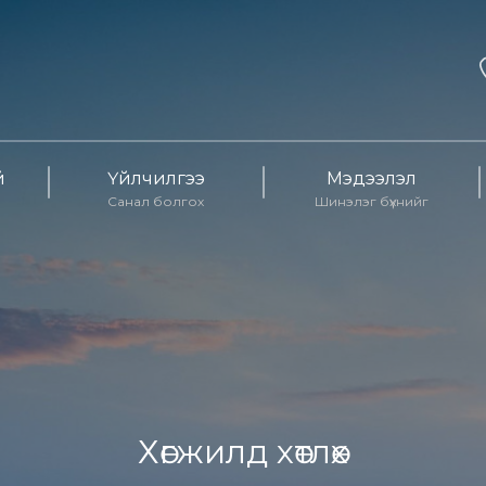
й
Үйлчилгээ
Мэдээлэл
Санал болгох
Шинэлэг бүхнийг
Хөгжилд хөтлөх