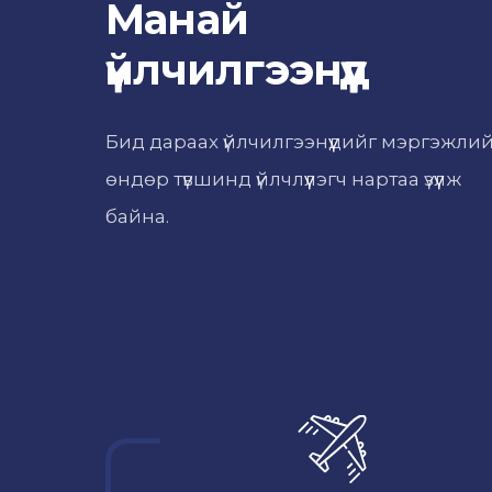
Манай
үйлчилгээнүүд
Бид дараах үйлчилгээнүүдийг мэргэжли
өндөр түвшинд үйлчлүүлэгч нартаа үзүүлж
байна.