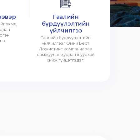
ээвэр
Гаалийн
бүрдүүлэлтийн
йг хямд,
урдан
үйлчилгээ
үргэн
Гаалийн бүрдүүлэлтийн
нэ.
үйлчилгээг Омни Бест
Ложистикс компаниараа
дамжуулан хурдан шуурхай
хийж гүйцэтгэдэг.