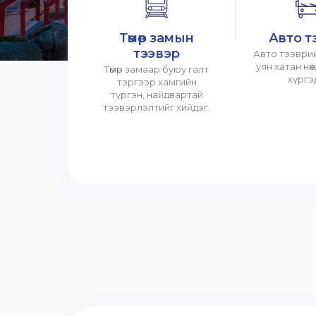
Төмөр замын
Авто т
тээвэр
Авто тээврий
уян хатан нө
Төмөр замаар буюу галт
хүргэ
тэргээр хамгийн
түргэн, найдвартай
тээвэрлэлтийг хийдэг.