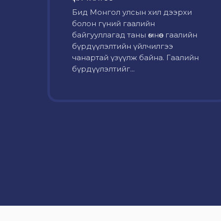
Бид Монгол улсын хил дээрхи
болон гүний гаалийн
байгууллагад таны өмнөөс гаалийн
бүрдүүлэлтийн үйлчилгээ
чанартай үзүүлж байна. Гаалийн
бүрдүүлэлтийг...