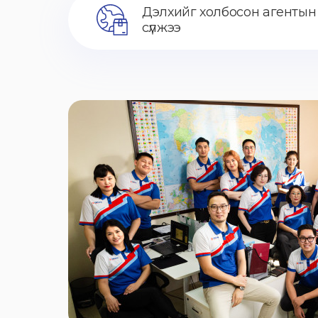
Дэлхийг холбосон агентын
сүлжээ