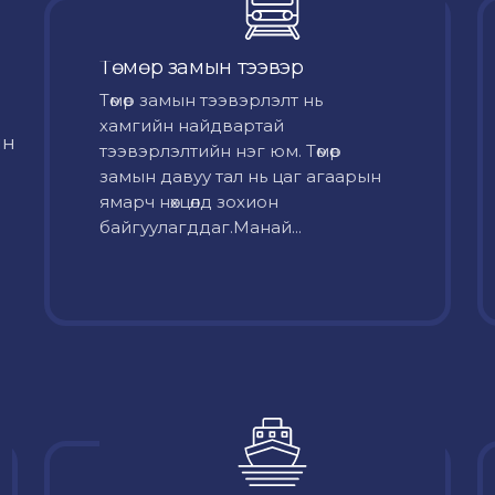
Төмөр замын тээвэр
Төмөр замын тээвэрлэлт нь
хамгийн найдвартай
йн
тээвэрлэлтийн нэг юм. Төмөр
замын давуу тал нь цаг агаарын
ямарч нөхцөлд зохион
байгуулагддаг.Манай...