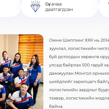
Бүх ачаа
даатгагдсан
Омни Шиппинг ХХК нь 2014
зуучлал, логистикийн чиглэ
буй дотоодын хөрөнгө оруу
улсад байрлах 500 гаруй х
дамжуулан Монгол орныхо
шийдлийг харилцагч байгу
логистикийн зардлыг бууру
тээвэр, логистикийн мэдлэ
байна.