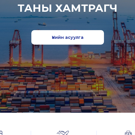
ТАНЫ ХАМТРАГЧ
Үнийн асуулга