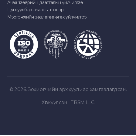
Ачаа тээврийн даатгалын үйлчилгээ
Цуглуулбар ачааны тээвэр
Мэргэжлийн зөвлөгөө өгөх үйлчилгээ
© 2026. Зохиогчийн эрх хуулиар хамгаалагдсан.
Хөгжүүлсэн :
TBSM LLC