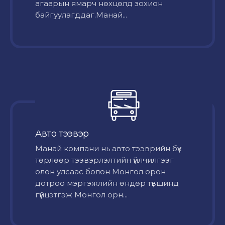
агаарын ямарч нөхцөлд зохион
байгуулагддаг.Манай...
Авто тээвэр
Mанай компани нь авто тээврийн бүх
төрлөөр тээвэрлэлтийн үйлчилгээг
олон улсаас болон Монгол орон
дотроо мэргэжлийн өндөр түвшинд
гүйцэтгэж Монгол орн...