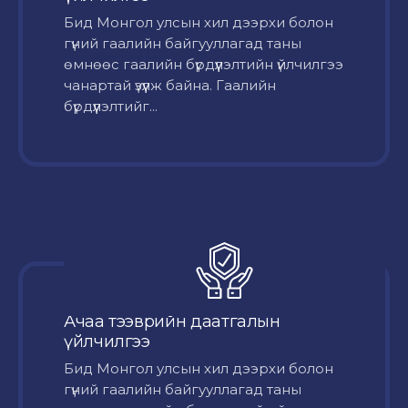
Бид Монгол улсын хил дээрхи болон
гүний гаалийн байгууллагад таны
өмнөөс гаалийн бүрдүүлэлтийн үйлчилгээ
чанартай үзүүлж байна. Гаалийн
бүрдүүлэлтийг...
Ачаа тээврийн даатгалын
үйлчилгээ
Бид Монгол улсын хил дээрхи болон
гүний гаалийн байгууллагад таны