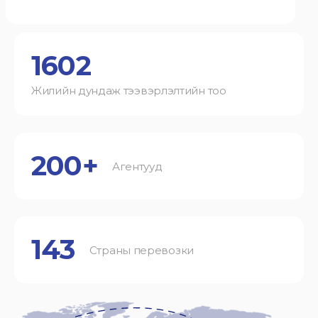
1602
Жилийн дундаж тээвэрлэлтийн тоо
200+
Агентууд
143
Страны перевозки