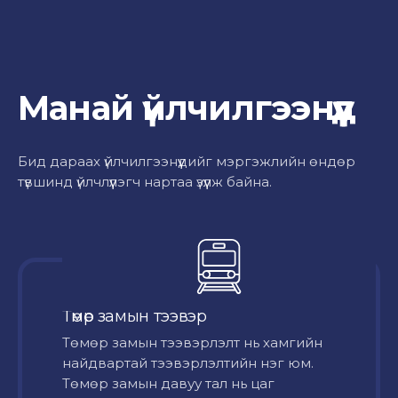
Манай үйлчилгээнүүд
Бид дараах үйлчилгээнүүдийг мэргэжлийн өндөр
түвшинд үйлчлүүлэгч нартаа үзүүлж байна.
Төмөр замын тээвэр
Төмөр замын тээвэрлэлт нь хамгийн
найдвартай тээвэрлэлтийн нэг юм.
Төмөр замын давуу тал нь цаг