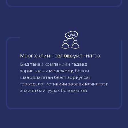
Мэргэжлийн зөвлөгөө өгөх үйлчилгээ
Бид танай компанийн гадаад
харилцааны менежерүүд болон
шаардлагатай бүлэгт зориулсан
тээвэр, логистикийн зөвлөх үйлчилгээг
зохион байгуулах боломжтой...