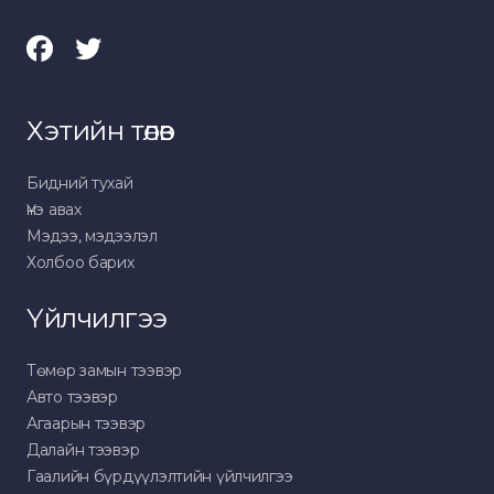
Хэтийн төлөв
Бидний тухай
Үнэ авах
Мэдээ, мэдээлэл
Холбоо барих
Үйлчилгээ
Төмөр замын тээвэр
Авто тээвэр
Агаарын тээвэр
Далайн тээвэр
Гаалийн бүрдүүлэлтийн үйлчилгээ