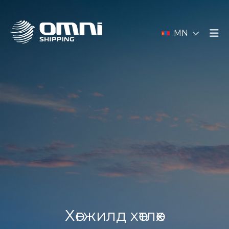
MN
Хөгжилд хөтлөх