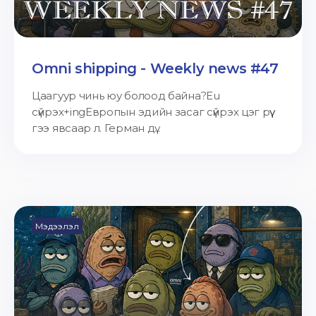
Omni shipping - Weekly news #47
Цаагуур чинь юу болоод байна?Eu
сүйрэх+ingЕвропын эдийн засаг сүйрэх цэг рүү
гээ явсаар л. Герман дү...
Мэдээлэл