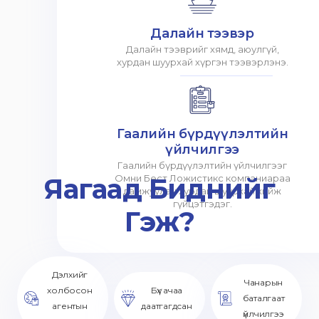
Далайн тээвэр
Далайн тээврийг хямд, аюулгүй,
хурдан шуурхай хүргэн тээвэрлэнэ.
Гаалийн бүрдүүлэлтийн
үйлчилгээ
Гаалийн бүрдүүлэлтийн үйлчилгээг
Яагаад Биднийг
Омни Бест Ложистикс компаниараа
дамжуулан хурдан шуурхай хийж
гүйцэтгэдэг.
Гэж?
Дэлхийг
Чанарын
холбосон
Бүх ачаа
баталгаат
агентын
даатгагдсан
үйлчилгээ