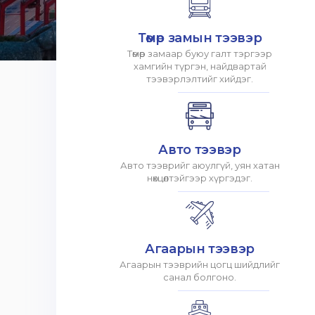
Төмөр замын тээвэр
Төмөр замаар буюу галт тэргээр
хамгийн түргэн, найдвартай
тээвэрлэлтийг хийдэг.
Авто тээвэр
Авто тээврийг аюулгүй, уян хатан
нөхцөлтэйгээр хүргэдэг.
Агаарын тээвэр
Агаарын тээврийн цогц шийдлийг
санал болгоно.