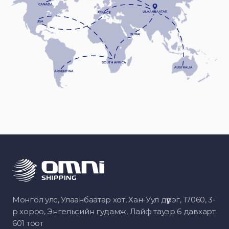
Монгол улс, Улаанбаатар хот, Хан-Уул дүүрэг, 17060, 3-
р хороо, Энгельсийн гудамж, Лайф тауэр 6 давхарт
601 тоот