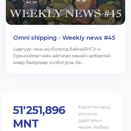
Omni shipping - Weekly news #45
Цаагуур чинь юу болоод байнаБНСУ-н
Ерөнхийлөгчийн айлчлал манай салбартай
ямар байдлаар холбогдож ба...
51'251,896
Хэрэглэгчдэд
олгосон
MNT
даатгалын
нөхөн төлбөр