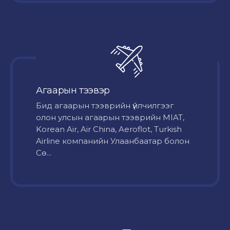
Агаарын тээвэр
Бид агаарын тээврийн үйлчилгээг
олон улсын агаарын тээврийн MIAT,
Korean Air, Air China, Aeroflot, Turkish
Airline компанийн Улаанбаатар болон
Сө...