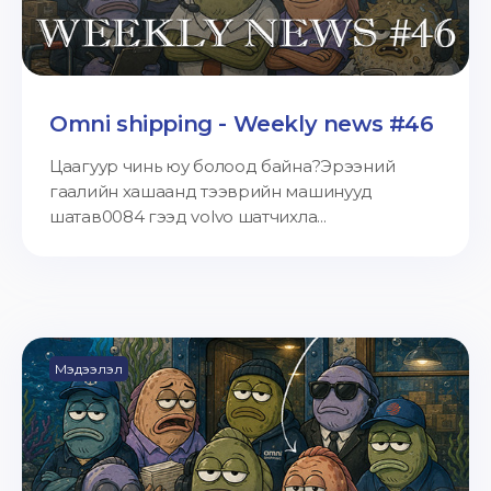
Omni shipping - Weekly news #46
Цаагуур чинь юу болоод байна?Эрээний
гаалийн хашаанд тээврийн машинууд
шатав0084 гээд volvo шатчихла...
Мэдээлэл