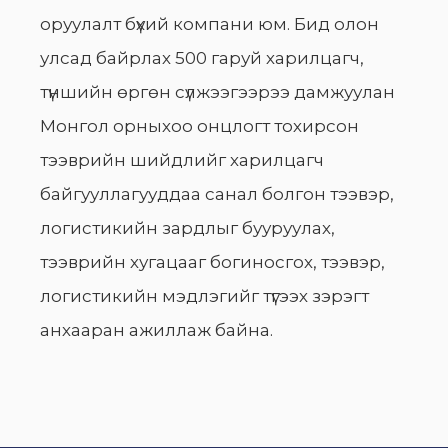
оруулалт бүхий компани юм. Бид олон
улсад байрлах 500 гаруй харилцагч,
түншийн өргөн сүлжээгээрээ дамжуулан
Монгол орныхоо онцлогт тохирсон
тээврийн шийдлийг харилцагч
байгууллагууддаа санал болгон тээвэр,
логистикийн зардлыг бууруулах,
тээврийн хугацааг богиносгох, тээвэр,
логистикийн мэдлэгийг түгээх зэрэгт
анхааран ажиллаж байна.