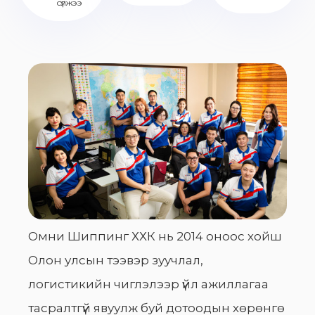
сүлжээ
Омни Шиппинг ХХК нь 2014 оноос хойш
Олон улсын тээвэр зуучлал,
логистикийн чиглэлээр үйл ажиллагаа
тасралтгүй явуулж буй дотоодын хөрөнгө