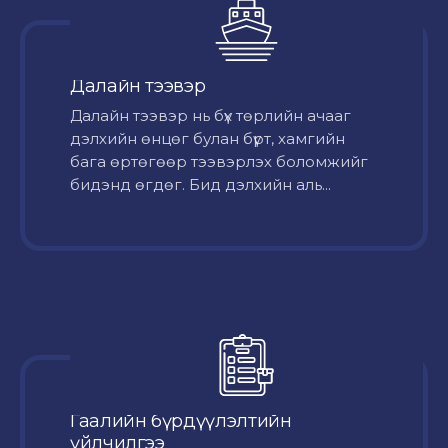
Далайн тээвэр
Далайн тээвэр нь бүх төрлийн ачааг
дэлхийн өнцөг булан бүрт, хамгийн
бага өртөгөөр тээвэрлэх боломжийг
бидэнд өгдөг. Бид дэлхийн аль...
Гаалийн бүрдүүлэлтийн
үйлчилгээ