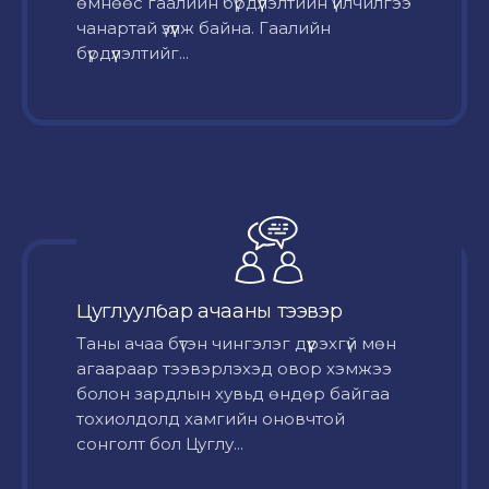
өмнөөс гаалийн бүрдүүлэлтийн үйлчилгээ
чанартай үзүүлж байна. Гаалийн
бүрдүүлэлтийг...
Цуглуулбар ачааны тээвэр
Таны ачаа бүтэн чингэлэг дүүрэхгүй мөн
агаараар тээвэрлэхэд овор хэмжээ
болон зардлын хувьд өндөр байгаа
тохиолдолд хамгийн оновчтой
сонголт бол Цуглу...