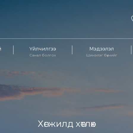
й
Үйлчилгээ
Мэдээлэл
Санал болгох
Шинэлэг бүхнийг
Хөгжилд хөтлөх