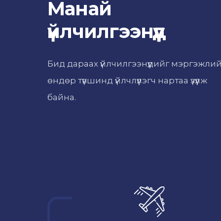
Манай
үйлчилгээнүүд
Бид дараах үйлчилгээнүүдийг мэргэжли
өндөр түвшинд үйлчлүүлэгч нартаа үзүүлж
байна.