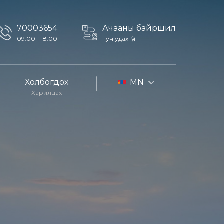
70003654
Ачааны байршил
09:00 - 18:00
Тун удахгүй
Холбогдох
MN
Харилцах