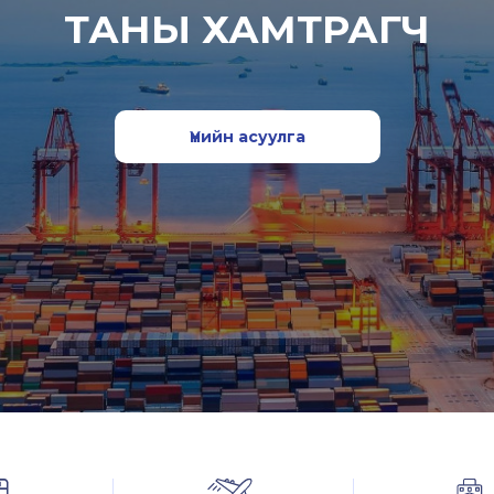
ТАНЫ ХАМТРАГЧ
Үнийн асуулга