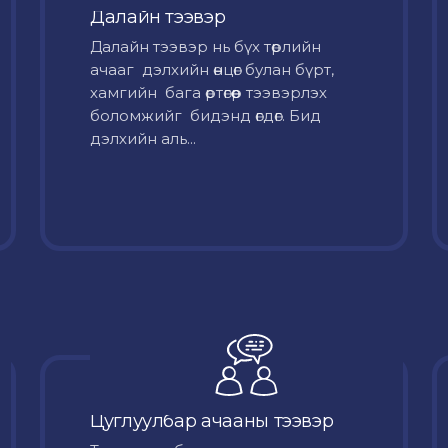
Далайн тээвэр
Далайн тээвэр нь бүх төрлийн
ачааг дэлхийн өнцөг булан бүрт,
хамгийн бага өртөгөөр тээвэрлэх
боломжийг бидэнд өгдөг. Бид
дэлхийн аль...
Цуглуулбар ачааны тээвэр