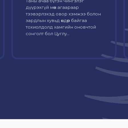
Таны ачаа бүтэн чингэлэг
дүүрэхгүй мөн агаараар
тээвэрлэхэд овор хэмжээ болон
зардлын хувьд өндөр байгаа
тохиолдолд хамгийн оновчтой
сонголт бол Цуглу...