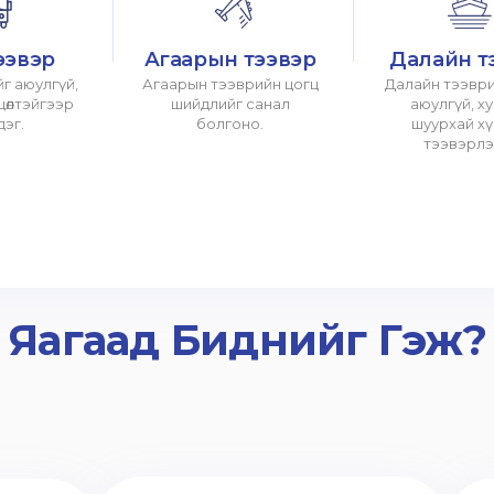
ээвэр
Агаарын тээвэр
Далайн т
г аюулгүй,
Агаарын тээврийн цогц
Далайн тээври
хцөлтэйгээр
шийдлийг санал
аюулгүй, х
дэг.
болгоно.
шуурхай х
тээвэрлэ
Яагаад Биднийг Гэж?