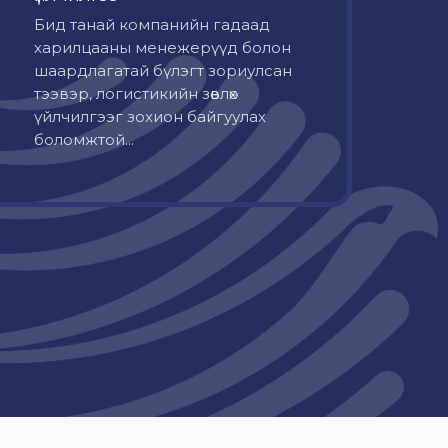
Бид танай компанийн гадаад
харилцааны менежерүүд болон
шаардлагатай бүлэгт зориулсан
тээвэр, логистикийн зөвлөх
үйлчилгээг зохион байгуулах
боломжтой...