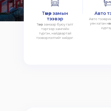
Төмөр замын
Авто т
тээвэр
Авто тээврий
уян хатан нө
Төмөр замаар буюу галт
хүргэ
тэргээр хамгийн
түргэн, найдвартай
тээвэрлэлтийг хийдэг.