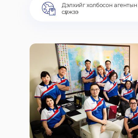
Дэлхийг холбосон агентын
сүлжээ