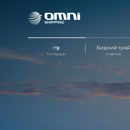
Нүүр
Бидний туха
Гол хуудас
Илүү ихийг