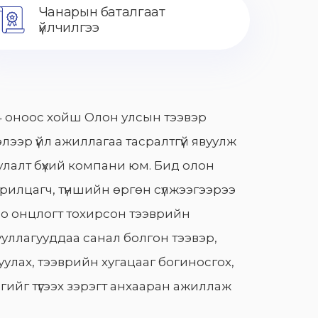
Чанарын баталгаат
үйлчилгээ
 оноос хойш Олон улсын тээвэр
лээр үйл ажиллагаа тасралтгүй явуулж
лалт бүхий компани юм. Бид олон
арилцагч, түншийн өргөн сүлжээгээрээ
о онцлогт тохирсон тээврийн
уллагууддаа санал болгон тээвэр,
улах, тээврийн хугацааг богиносгох,
гийг түгээх зэрэгт анхааран ажиллаж