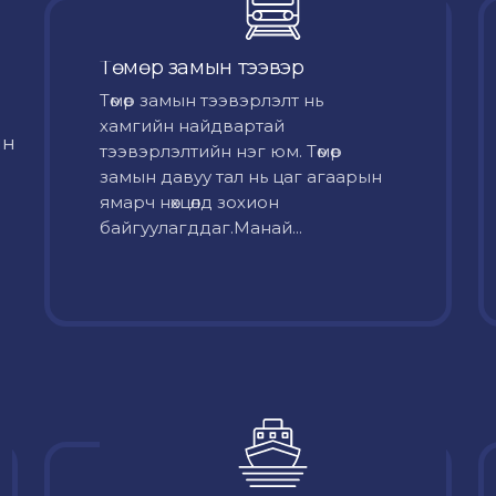
Төмөр замын тээвэр
Төмөр замын тээвэрлэлт нь
хамгийн найдвартай
йн
тээвэрлэлтийн нэг юм. Төмөр
замын давуу тал нь цаг агаарын
ямарч нөхцөлд зохион
байгуулагддаг.Манай...