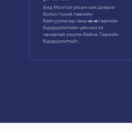
Бид Монгол улсын хил дээрхи
болон гүний гаалийн
байгууллагад таны өмнөөс гаалийн
бүрдүүлэлтийн үйлчилгээ
чанартай үзүүлж байна. Гаалийн
бүрдүүлэлтийг...