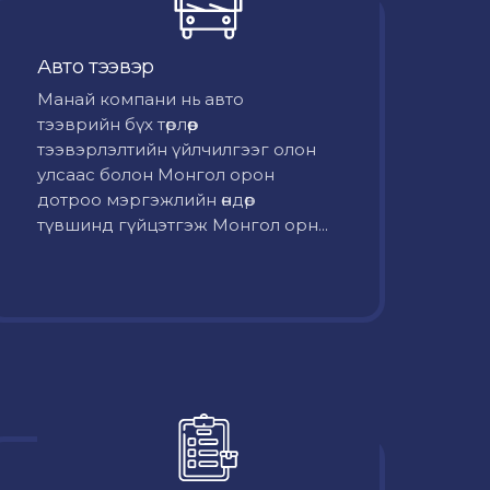
Авто тээвэр
Mанай компани нь авто
тээврийн бүх төрлөөр
тээвэрлэлтийн үйлчилгээг олон
улсаас болон Монгол орон
дотроо мэргэжлийн өндөр
түвшинд гүйцэтгэж Монгол орн...