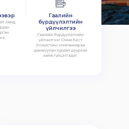
ээвэр
Гаалийн
бүрдүүлэлтийн
йг хямд,
урдан
үйлчилгээ
үргэн
Гаалийн бүрдүүлэлтийн
нэ.
үйлчилгээг Омни Бест
Ложистикс компаниараа
дамжуулан хурдан шуурхай
хийж гүйцэтгэдэг.