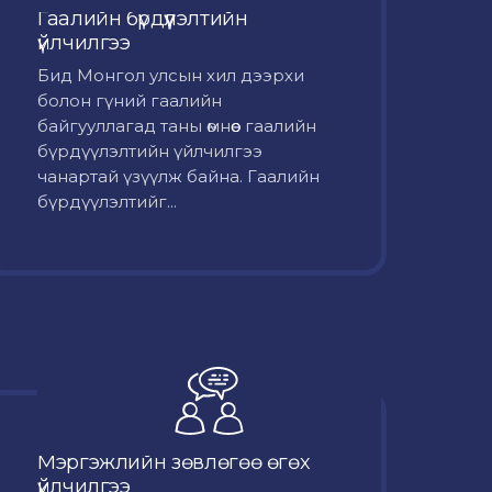
Гаалийн бүрдүүлэлтийн
үйлчилгээ
Бид Монгол улсын хил дээрхи
болон гүний гаалийн
байгууллагад таны өмнөөс гаалийн
бүрдүүлэлтийн үйлчилгээ
чанартай үзүүлж байна. Гаалийн
бүрдүүлэлтийг...
Мэргэжлийн зөвлөгөө өгөх
үйлчилгээ