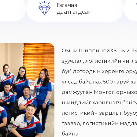
Бүх ачаа
даатгагдсан
Омни Шиппинг ХХК нь 2014
зуучлал, логистикийн чиглэ
буй дотоодын хөрөнгө оруу
улсад байрлах 500 гаруй х
дамжуулан Монгол орныхо
шийдлийг харилцагч байгу
логистикийн зардлыг бууру
тээвэр, логистикийн мэдлэ
байна.