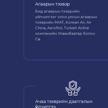
Агаарын тээвэр
Бид агаарын тээврийн
үйлчилгээг олон улсын агаарын
тээврийн MIAT, Korean Air, Air
China, Aeroflot, Turkish Airline
компанийн Улаанбаатар болон
Сө...
Ачаа тээврийн даатгалын
үйлчилгээ