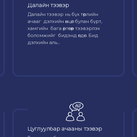
Далайн тээвэр
Далайн тээвэр нь бүх төрлийн
ачааг дэлхийн өнцөг булан бүрт,
хамгийн бага өртөгөөр тээвэрлэх
боломжийг бидэнд өгдөг. Бид
дэлхийн аль...
Цуглуулбар ачааны тээвэр