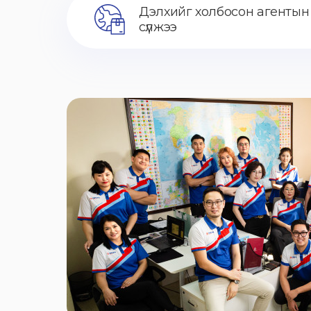
Дэлхийг холбосон агентын
сүлжээ