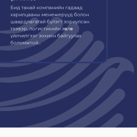
Бид танай компанийн гадаад
харилцааны менежерүүд болон
шаардлагатай бүлэгт зориулсан
тээвэр, логистикийн зөвлөх
үйлчилгээг зохион байгуулах
боломжтой...