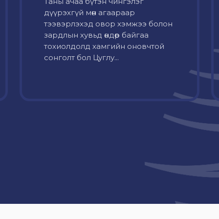
Таны ачаа бүтэн чингэлэг
дүүрэхгүй мөн агаараар
тээвэрлэхэд овор хэмжээ болон
зардлын хувьд өндөр байгаа
тохиолдолд хамгийн оновчтой
сонголт бол Цуглу...