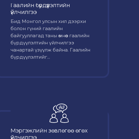
Гаалийн бүрдүүлэлтийн
үйлчилгээ
Бид Монгол улсын хил дээрхи
болон гүний гаалийн
байгууллагад таны өмнөөс гаалийн
бүрдүүлэлтийн үйлчилгээ
чанартай үзүүлж байна. Гаалийн
бүрдүүлэлтийг...
Мэргэжлийн зөвлөгөө өгөх
үйлчилгээ