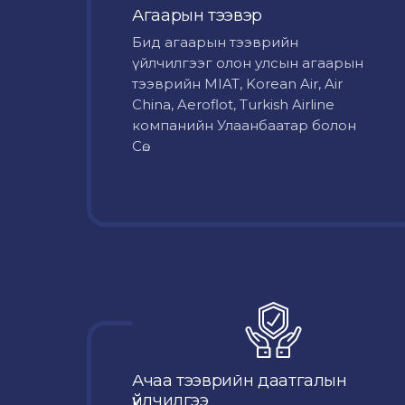
Агаарын тээвэр
Бид агаарын тээврийн
үйлчилгээг олон улсын агаарын
тээврийн MIAT, Korean Air, Air
China, Aeroflot, Turkish Airline
компанийн Улаанбаатар болон
Сө...
Ачаа тээврийн даатгалын
үйлчилгээ