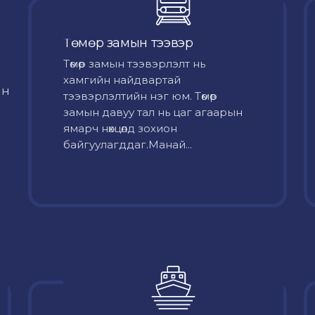
Төмөр замын тээвэр
Төмөр замын тээвэрлэлт нь
хамгийн найдвартай
йн
тээвэрлэлтийн нэг юм. Төмөр
замын давуу тал нь цаг агаарын
ямарч нөхцөлд зохион
байгуулагддаг.Манай...