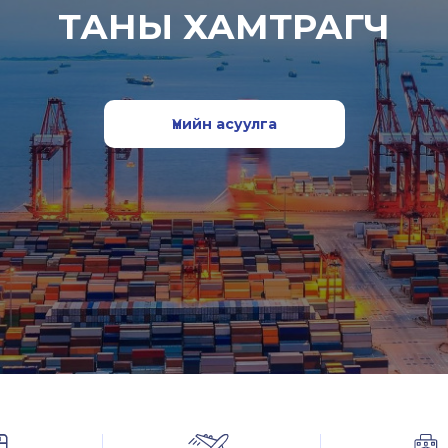
ТАНЫ ХАМТРАГЧ
Үнийн асуулга