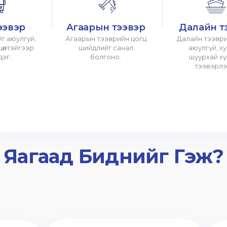
ээвэр
Агаарын тээвэр
Далайн т
г аюулгүй,
Агаарын тээврийн цогц
Далайн тээври
хцөлтэйгээр
шийдлийг санал
аюулгүй, х
дэг.
болгоно.
шуурхай х
тээвэрлэ
Яагаад Биднийг Гэж?