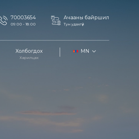
70003654
Ачааны байршил
09:00 - 18:00
Тун удахгүй
Холбогдох
MN
Харилцах