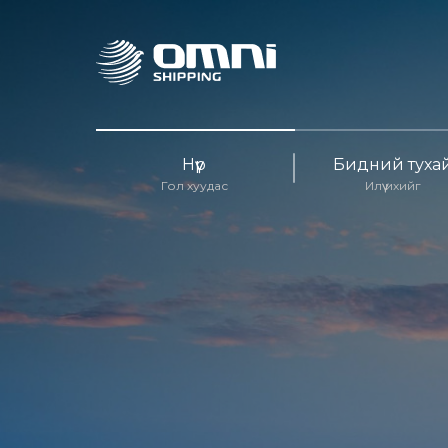
Нүүр
Бидний туха
Гол хуудас
Илүү ихийг