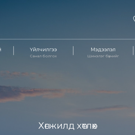
й
Үйлчилгээ
Мэдээлэл
Санал болгох
Шинэлэг бүхнийг
Хөгжилд хөтлөх