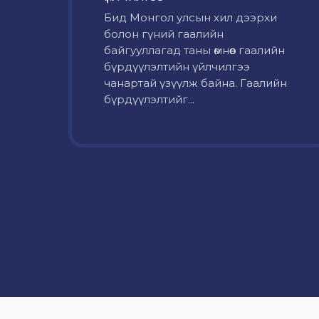
Бид Монгол улсын хил дээрхи
болон гүний гаалийн
байгууллагад таны өмнөөс гаалийн
бүрдүүлэлтийн үйлчилгээ
чанартай үзүүлж байна. Гаалийн
бүрдүүлэлтийг...