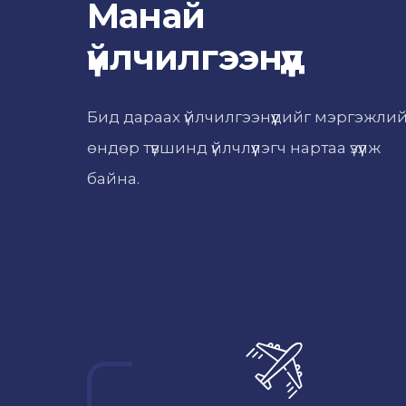
Манай
үйлчилгээнүүд
Бид дараах үйлчилгээнүүдийг мэргэжли
өндөр түвшинд үйлчлүүлэгч нартаа үзүүлж
байна.