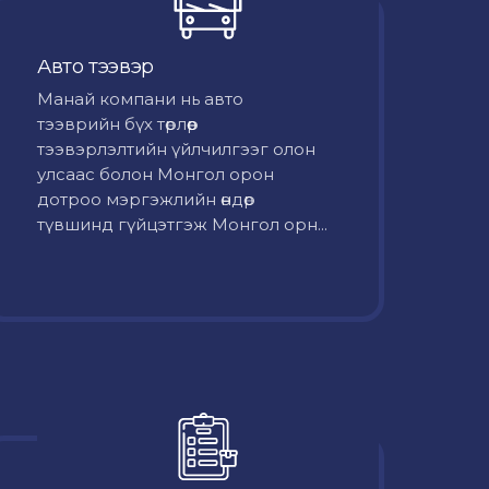
Авто тээвэр
Mанай компани нь авто
тээврийн бүх төрлөөр
тээвэрлэлтийн үйлчилгээг олон
улсаас болон Монгол орон
дотроо мэргэжлийн өндөр
түвшинд гүйцэтгэж Монгол орн...