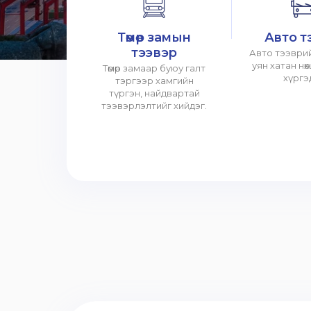
Төмөр замын
Авто т
тээвэр
Авто тээврий
уян хатан нө
Төмөр замаар буюу галт
хүргэ
тэргээр хамгийн
түргэн, найдвартай
тээвэрлэлтийг хийдэг.