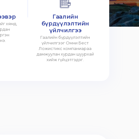
ээвэр
Гаалийн
бүрдүүлэлтийн
йг хямд,
урдан
үйлчилгээ
үргэн
Гаалийн бүрдүүлэлтийн
нэ.
үйлчилгээг Омни Бест
Ложистикс компаниараа
дамжуулан хурдан шуурхай
хийж гүйцэтгэдэг.