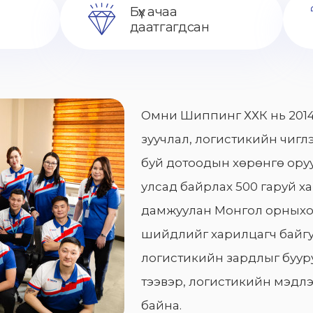
Бүх ачаа
даатгагдсан
Омни Шиппинг ХХК нь 2014
зуучлал, логистикийн чиглэ
буй дотоодын хөрөнгө оруу
улсад байрлах 500 гаруй х
дамжуулан Монгол орныхо
шийдлийг харилцагч байгу
логистикийн зардлыг бууру
тээвэр, логистикийн мэдлэ
байна.