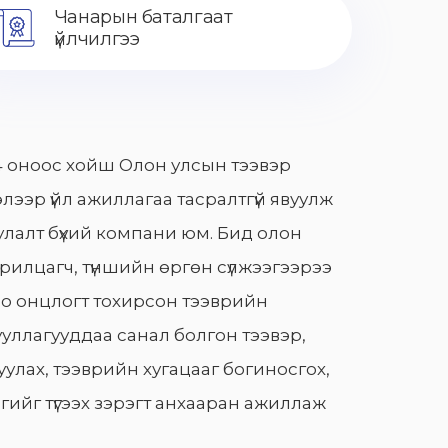
Чанарын баталгаат
үйлчилгээ
 оноос хойш Олон улсын тээвэр
лээр үйл ажиллагаа тасралтгүй явуулж
лалт бүхий компани юм. Бид олон
арилцагч, түншийн өргөн сүлжээгээрээ
о онцлогт тохирсон тээврийн
уллагууддаа санал болгон тээвэр,
улах, тээврийн хугацааг богиносгох,
гийг түгээх зэрэгт анхааран ажиллаж