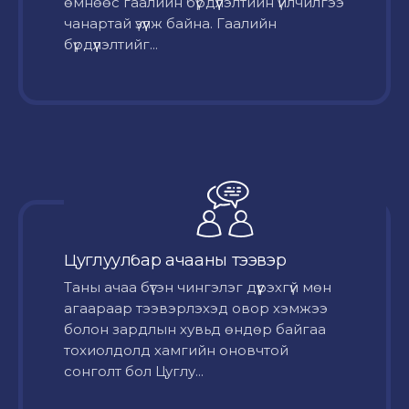
өмнөөс гаалийн бүрдүүлэлтийн үйлчилгээ
чанартай үзүүлж байна. Гаалийн
бүрдүүлэлтийг...
Цуглуулбар ачааны тээвэр
Таны ачаа бүтэн чингэлэг дүүрэхгүй мөн
агаараар тээвэрлэхэд овор хэмжээ
болон зардлын хувьд өндөр байгаа
тохиолдолд хамгийн оновчтой
сонголт бол Цуглу...