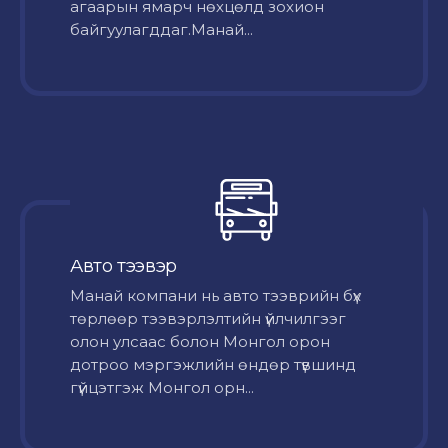
агаарын ямарч нөхцөлд зохион
байгуулагддаг.Манай...
Авто тээвэр
Mанай компани нь авто тээврийн бүх
төрлөөр тээвэрлэлтийн үйлчилгээг
олон улсаас болон Монгол орон
дотроо мэргэжлийн өндөр түвшинд
гүйцэтгэж Монгол орн...