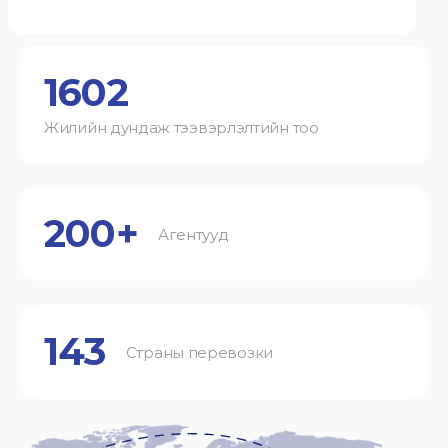
1602
Жилийн дундаж тээвэрлэлтийн тоо
200+
Агентууд
143
Страны перевозки