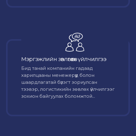
Мэргэжлийн зөвлөгөө өгөх үйлчилгээ
Бид танай компанийн гадаад
харилцааны менежерүүд болон
шаардлагатай бүлэгт зориулсан
тээвэр, логистикийн зөвлөх үйлчилгээг
зохион байгуулах боломжтой...