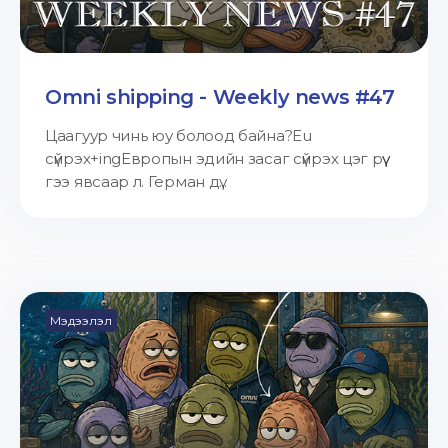
Omni shipping - Weekly news #47
Цаагуур чинь юу болоод байна?Eu
сүйрэх+ingЕвропын эдийн засаг сүйрэх цэг рүү
гээ явсаар л. Герман дү...
Мэдээлэл