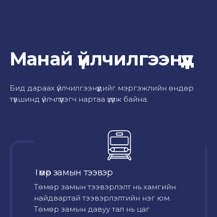
Манай үйлчилгээнүүд
Бид дараах үйлчилгээнүүдийг мэргэжлийн өндөр
түвшинд үйлчлүүлэгч нартаа үзүүлж байна.
Төмөр замын тээвэр
Төмөр замын тээвэрлэлт нь хамгийн
найдвартай тээвэрлэлтийн нэг юм.
Төмөр замын давуу тал нь цаг