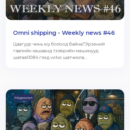
Omni shipping - Weekly news #46
Цаагуур чинь юу болоод байна?Эрээний
гаалийн хашаанд тээврийн машинууд
шатав0084 гээд volvo шатчихла...
Мэдээлэл