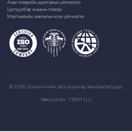
Ачаа тээврийн даатгалын үйлчилгээ
Цуглуулбар ачааны тээвэр
Мэргэжлийн зөвлөгөө өгөх үйлчилгээ
© 2026. Зохиогчийн эрх хуулиар хамгаалагдсан.
Хөгжүүлсэн :
TBSM LLC