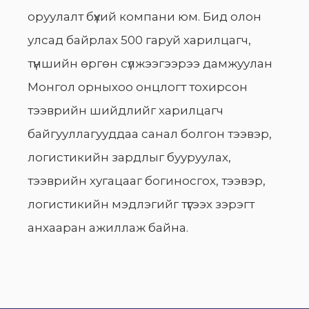
оруулалт бүхий компани юм. Бид олон
улсад байрлах 500 гаруй харилцагч,
түншийн өргөн сүлжээгээрээ дамжуулан
Монгол орныхоо онцлогт тохирсон
тээврийн шийдлийг харилцагч
байгууллагууддаа санал болгон тээвэр,
логистикийн зардлыг бууруулах,
тээврийн хугацааг богиносгох, тээвэр,
логистикийн мэдлэгийг түгээх зэрэгт
анхааран ажиллаж байна.