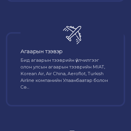
Агаарын тээвэр
Бид агаарын тээврийн үйлчилгээг
олон улсын агаарын тээврийн MIAT,
Korean Air, Air China, Aeroflot, Turkish
Airline компанийн Улаанбаатар болон
Сө...