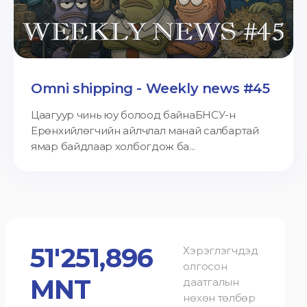
Omni shipping - Weekly news #45
Цаагуур чинь юу болоод байнаБНСУ-н
Ерөнхийлөгчийн айлчлал манай салбартай
ямар байдлаар холбогдож ба...
51'251,896
Хэрэглэгчдэд
олгосон
MNT
даатгалын
нөхөн төлбөр