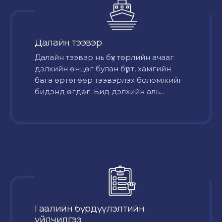
Далайн тээвэр
Далайн тээвэр нь бүх төрлийн ачааг
дэлхийн өнцөг булан бүрт, хамгийн
бага өртөгөөр тээвэрлэх боломжийг
бидэнд өгдөг. Бид дэлхийн аль...
Гаалийн бүрдүүлэлтийн
үйлчилгээ