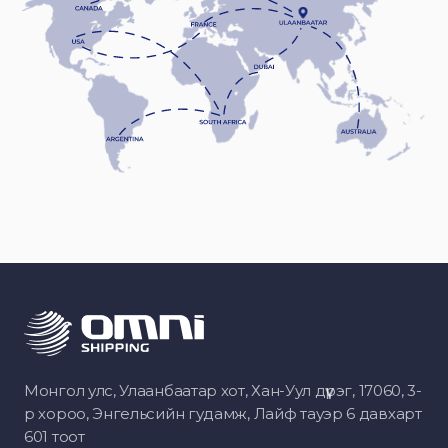
Монгол улс, Улаанбаатар хот, Хан-Уул дүүрэг, 17060, 3-
р хороо, Энгельсийн гудамж, Лайф тауэр 6 давхарт
601 тоот