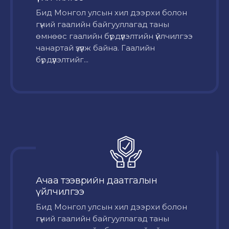
Бид Монгол улсын хил дээрхи болон
гүний гаалийн байгууллагад таны
өмнөөс гаалийн бүрдүүлэлтийн үйлчилгээ
чанартай үзүүлж байна. Гаалийн
бүрдүүлэлтийг...
Ачаа тээврийн даатгалын
үйлчилгээ
Бид Монгол улсын хил дээрхи болон
гүний гаалийн байгууллагад таны