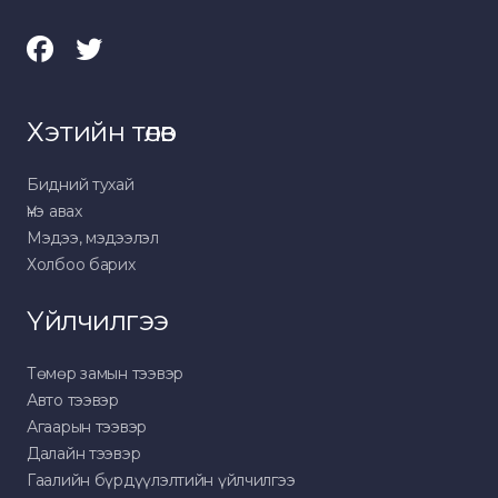
Хэтийн төлөв
Бидний тухай
Үнэ авах
Мэдээ, мэдээлэл
Холбоо барих
Үйлчилгээ
Төмөр замын тээвэр
Авто тээвэр
Агаарын тээвэр
Далайн тээвэр
Гаалийн бүрдүүлэлтийн үйлчилгээ