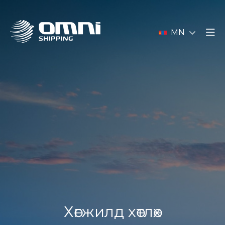
MN
Хөгжилд хөтлөх