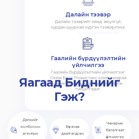
Далайн тээвэр
Далайн тээврийг хямд, аюулгүй,
хурдан шуурхай хүргэн тээвэрлэнэ.
Гаалийн бүрдүүлэлтийн
үйлчилгээ
Гаалийн бүрдүүлэлтийн үйлчилгээг
Яагаад Биднийг
Омни Бест Ложистикс компаниараа
дамжуулан хурдан шуурхай хийж
гүйцэтгэдэг.
Гэж?
Дэлхийг
Чанарын
холбосон
Бүх ачаа
баталгаат
агентын
даатгагдсан
үйлчилгээ