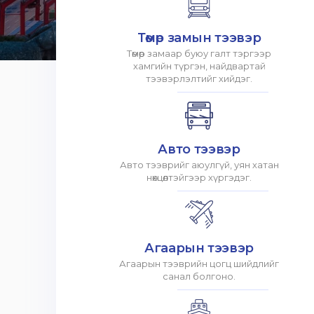
Төмөр замын тээвэр
Төмөр замаар буюу галт тэргээр
хамгийн түргэн, найдвартай
тээвэрлэлтийг хийдэг.
Авто тээвэр
Авто тээврийг аюулгүй, уян хатан
нөхцөлтэйгээр хүргэдэг.
Агаарын тээвэр
Агаарын тээврийн цогц шийдлийг
санал болгоно.