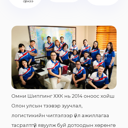
сүлжээ
Омни Шиппинг ХХК нь 2014 оноос хойш
Олон улсын тээвэр зуучлал,
логистикийн чиглэлээр үйл ажиллагаа
тасралтгүй явуулж буй дотоодын хөрөнгө