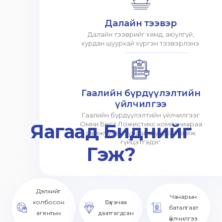
Далайн тээвэр
Далайн тээврийг хямд, аюулгүй,
хурдан шуурхай хүргэн тээвэрлэнэ.
Гаалийн бүрдүүлэлтийн
үйлчилгээ
Гаалийн бүрдүүлэлтийн үйлчилгээг
Яагаад Биднийг
Омни Бест Ложистикс компаниараа
дамжуулан хурдан шуурхай хийж
гүйцэтгэдэг.
Гэж?
Дэлхийг
Чанарын
холбосон
Бүх ачаа
баталгаат
агентын
даатгагдсан
үйлчилгээ