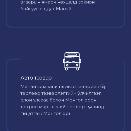
агаарын ямарч нөхцөлд зохион
байгуулагддаг.Манай...
Авто тээвэр
Mанай компани нь авто тээврийн бүх
төрлөөр тээвэрлэлтийн үйлчилгээг
олон улсаас болон Монгол орон
дотроо мэргэжлийн өндөр түвшинд
гүйцэтгэж Монгол орн...