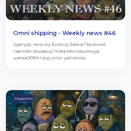
Omni shipping - Weekly news #46
Цаагуур чинь юу болоод байна?Эрээний
гаалийн хашаанд тээврийн машинууд
шатав0084 гээд volvo шатчихла...
Мэдээлэл