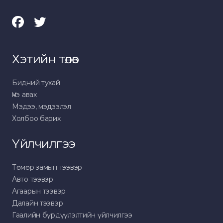
Хэтийн төлөв
Бидний тухай
Үнэ авах
Мэдээ, мэдээлэл
Холбоо барих
Үйлчилгээ
Төмөр замын тээвэр
Авто тээвэр
Агаарын тээвэр
Далайн тээвэр
Гаалийн бүрдүүлэлтийн үйлчилгээ