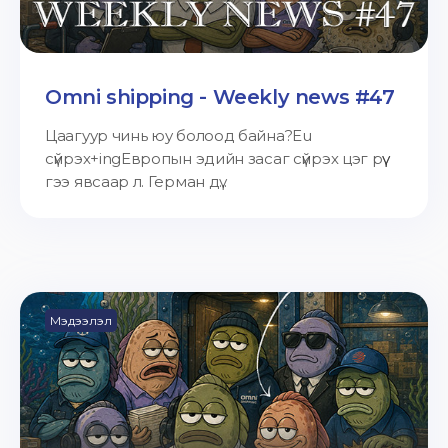
Omni shipping - Weekly news #47
Цаагуур чинь юу болоод байна?Eu
сүйрэх+ingЕвропын эдийн засаг сүйрэх цэг рүү
гээ явсаар л. Герман дү...
Мэдээлэл