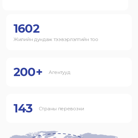
1602
Жилийн дундаж тээвэрлэлтийн тоо
200+
Агентууд
143
Страны перевозки