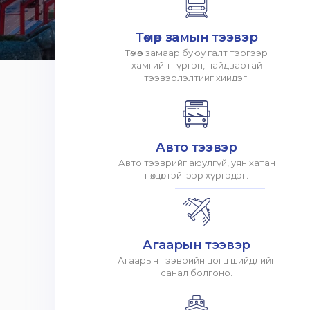
Төмөр замын тээвэр
Төмөр замаар буюу галт тэргээр
хамгийн түргэн, найдвартай
тээвэрлэлтийг хийдэг.
Авто тээвэр
Авто тээврийг аюулгүй, уян хатан
нөхцөлтэйгээр хүргэдэг.
Агаарын тээвэр
Агаарын тээврийн цогц шийдлийг
санал болгоно.