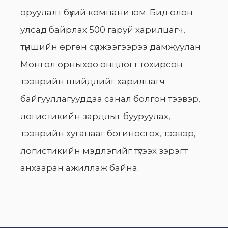
оруулалт бүхий компани юм. Бид олон
улсад байрлах 500 гаруй харилцагч,
түншийн өргөн сүлжээгээрээ дамжуулан
Монгол орныхоо онцлогт тохирсон
тээврийн шийдлийг харилцагч
байгууллагууддаа санал болгон тээвэр,
логистикийн зардлыг бууруулах,
тээврийн хугацааг богиносгох, тээвэр,
логистикийн мэдлэгийг түгээх зэрэгт
анхааран ажиллаж байна.