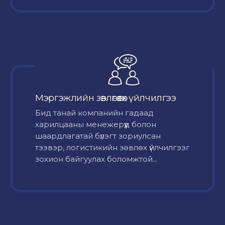
Мэргэжлийн зөвлөгөө өгөх үйлчилгээ
Бид танай компанийн гадаад
харилцааны менежерүүд болон
шаардлагатай бүлэгт зориулсан
тээвэр, логистикийн зөвлөх үйлчилгээг
зохион байгуулах боломжтой...