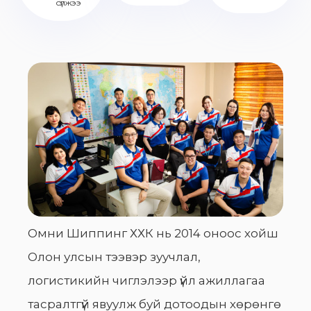
сүлжээ
Омни Шиппинг ХХК нь 2014 оноос хойш
Олон улсын тээвэр зуучлал,
логистикийн чиглэлээр үйл ажиллагаа
тасралтгүй явуулж буй дотоодын хөрөнгө