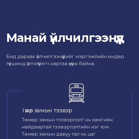
Манай үйлчилгээнүүд
Бид дараах үйлчилгээнүүдийг мэргэжлийн өндөр
түвшинд үйлчлүүлэгч нартаа үзүүлж байна.
Төмөр замын тээвэр
Төмөр замын тээвэрлэлт нь хамгийн
найдвартай тээвэрлэлтийн нэг юм.
Төмөр замын давуу тал нь цаг