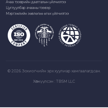
Ачаа тээврийн даатгалын үйлчилгээ
Цуглуулбар ачааны тээвэр
Мэргэжлийн зөвлөгөө өгөх үйлчилгээ
© 2026. Зохиогчийн эрх хуулиар хамгаалагдсан.
Хөгжүүлсэн :
TBSM LLC