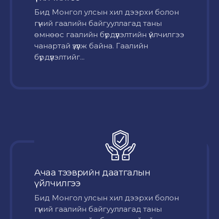
Бид Монгол улсын хил дээрхи болон
гүний гаалийн байгууллагад таны
өмнөөс гаалийн бүрдүүлэлтийн үйлчилгээ
чанартай үзүүлж байна. Гаалийн
бүрдүүлэлтийг...
Ачаа тээврийн даатгалын
үйлчилгээ
Бид Монгол улсын хил дээрхи болон
гүний гаалийн байгууллагад таны