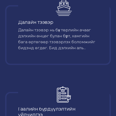
Далайн тээвэр
Далайн тээвэр нь бүх төрлийн ачааг
дэлхийн өнцөг булан бүрт, хамгийн
бага өртөгөөр тээвэрлэх боломжийг
бидэнд өгдөг. Бид дэлхийн аль...
Гаалийн бүрдүүлэлтийн
үйлчилгээ