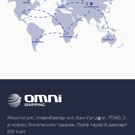
Монгол улс, Улаанбаатар хот, Хан-Уул дүүрэг, 17060, 3-
р хороо, Энгельсийн гудамж, Лайф тауэр 6 давхарт
601 тоот