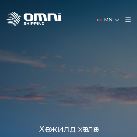
MN
Хөгжилд хөтлөх