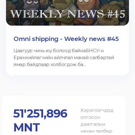
Omni shipping - Weekly news #45
Цаагуур чинь юу болоод байнаБНСУ-н
Ерөнхийлөгчийн айлчлал манай салбартай
ямар байдлаар холбогдож ба...
51'251,896
Хэрэглэгчдэд
олгосон
MNT
даатгалын
нөхөн төлбөр