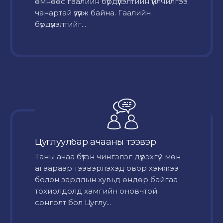
өмнөөс гаалийн бүрдүүлэлтийн үйлчилгээ
чанартай үзүүлж байна. Гаалийн
бүрдүүлэлтийг...
Цуглуулбар ачааны тээвэр
Таны ачаа бүтэн чингэлэг дүүрэхгүй мөн
агаараар тээвэрлэхэд овор хэмжээ
болон зардлын хувьд өндөр байгаа
тохиолдолд хамгийн оновчтой
сонголт бол Цуглу...