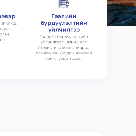
ээвэр
Гаалийн
бүрдүүлэлтийн
йг хямд,
урдан
үйлчилгээ
үргэн
Гаалийн бүрдүүлэлтийн
нэ.
үйлчилгээг Омни Бест
Ложистикс компаниараа
дамжуулан хурдан шуурхай
хийж гүйцэтгэдэг.