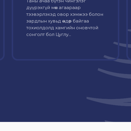
Таны ачаа бүтэн чингэлэг
дүүрэхгүй мөн агаараар
тээвэрлэхэд овор хэмжээ болон
зардлын хувьд өндөр байгаа
тохиолдолд хамгийн оновчтой
сонголт бол Цуглу...