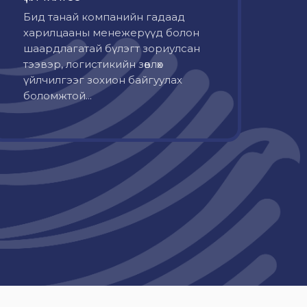
Бид танай компанийн гадаад
харилцааны менежерүүд болон
шаардлагатай бүлэгт зориулсан
тээвэр, логистикийн зөвлөх
үйлчилгээг зохион байгуулах
боломжтой...