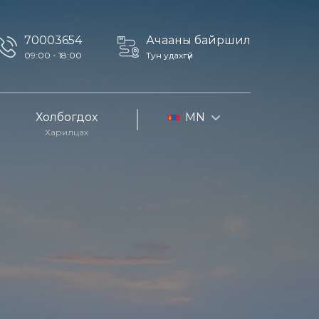
70003654
Ачааны байршил
09:00 - 18:00
Тун удахгүй
Холбогдох
MN
Харилцах