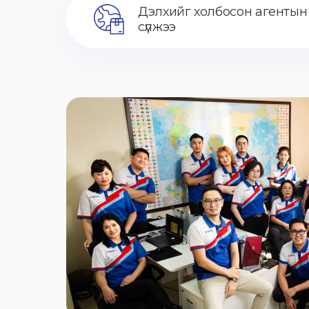
Дэлхийг холбосон агентын
сүлжээ