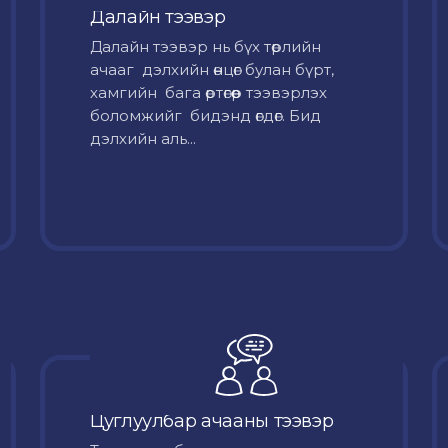
Далайн тээвэр
Далайн тээвэр нь бүх төрлийн
ачааг дэлхийн өнцөг булан бүрт,
хамгийн бага өртөгөөр тээвэрлэх
боломжийг бидэнд өгдөг. Бид
дэлхийн аль...
Цуглуулбар ачааны тээвэр