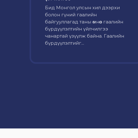
Бид Монгол улсын хил дээрхи
болон гүний гаалийн
байгууллагад таны өмнөөс гаалийн
бүрдүүлэлтийн үйлчилгээ
чанартай үзүүлж байна. Гаалийн
бүрдүүлэлтийг...