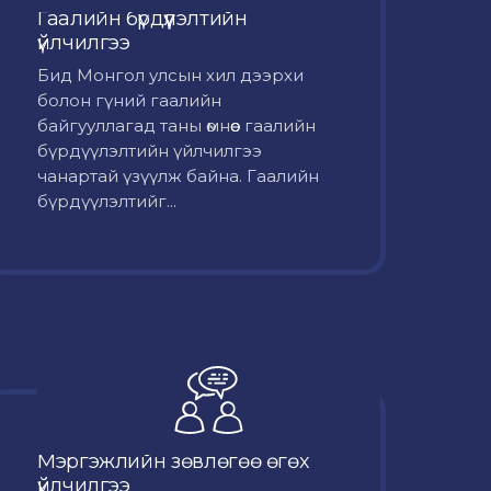
Гаалийн бүрдүүлэлтийн
үйлчилгээ
Бид Монгол улсын хил дээрхи
болон гүний гаалийн
байгууллагад таны өмнөөс гаалийн
бүрдүүлэлтийн үйлчилгээ
чанартай үзүүлж байна. Гаалийн
бүрдүүлэлтийг...
Мэргэжлийн зөвлөгөө өгөх
үйлчилгээ