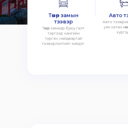
Төмөр замын
Авто т
тээвэр
Авто тээврий
уян хатан нө
Төмөр замаар буюу галт
хүргэ
тэргээр хамгийн
түргэн, найдвартай
тээвэрлэлтийг хийдэг.