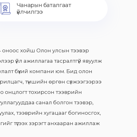
Чанарын баталгаат
үйлчилгээ
 оноос хойш Олон улсын тээвэр
лээр үйл ажиллагаа тасралтгүй явуулж
лалт бүхий компани юм. Бид олон
арилцагч, түншийн өргөн сүлжээгээрээ
о онцлогт тохирсон тээврийн
уллагууддаа санал болгон тээвэр,
улах, тээврийн хугацааг богиносгох,
гийг түгээх зэрэгт анхааран ажиллаж