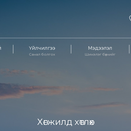
й
Үйлчилгээ
Мэдээлэл
Санал болгох
Шинэлэг бүхнийг
Хөгжилд хөтлөх