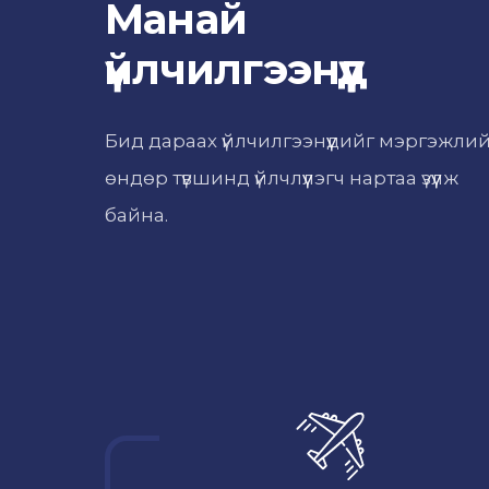
Манай
үйлчилгээнүүд
Бид дараах үйлчилгээнүүдийг мэргэжли
өндөр түвшинд үйлчлүүлэгч нартаа үзүүлж
байна.