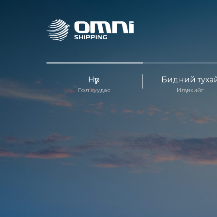
Нүүр
Бидний туха
Гол хуудас
Илүү ихийг