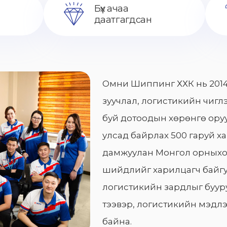
Бүх ачаа
даатгагдсан
Омни Шиппинг ХХК нь 2014
зуучлал, логистикийн чиглэ
буй дотоодын хөрөнгө оруу
улсад байрлах 500 гаруй х
дамжуулан Монгол орныхо
шийдлийг харилцагч байгу
логистикийн зардлыг бууру
тээвэр, логистикийн мэдлэ
байна.