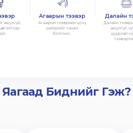
ээвэр
Агаарын тээвэр
Далайн т
г аюулгүй,
Агаарын тээврийн цогц
Далайн тээври
хцөлтэйгээр
шийдлийг санал
аюулгүй, х
дэг.
болгоно.
шуурхай х
тээвэрлэ
Яагаад Биднийг Гэж?