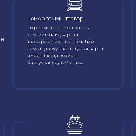
Төмөр замын тээвэр
Төмөр замын тээвэрлэлт нь
хамгийн найдвартай
йн
тээвэрлэлтийн нэг юм. Төмөр
замын давуу тал нь цаг агаарын
ямарч нөхцөлд зохион
байгуулагддаг.Манай...