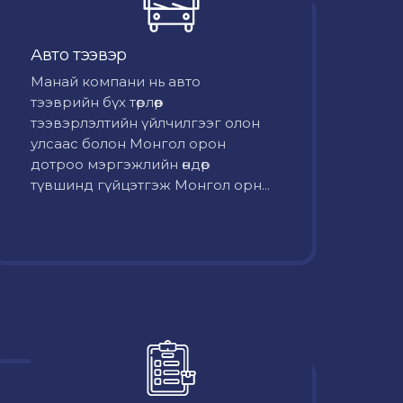
Авто тээвэр
Mанай компани нь авто
тээврийн бүх төрлөөр
тээвэрлэлтийн үйлчилгээг олон
улсаас болон Монгол орон
дотроо мэргэжлийн өндөр
түвшинд гүйцэтгэж Монгол орн...