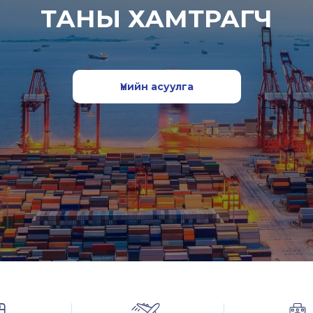
ТАНЫ ХАМТРАГЧ
Үнийн асуулга