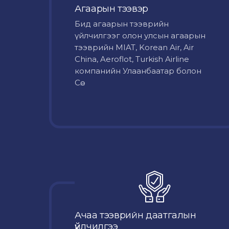
Агаарын тээвэр
Бид агаарын тээврийн
үйлчилгээг олон улсын агаарын
тээврийн MIAT, Korean Air, Air
China, Aeroflot, Turkish Airline
компанийн Улаанбаатар болон
Сө...
Ачаа тээврийн даатгалын
үйлчилгээ