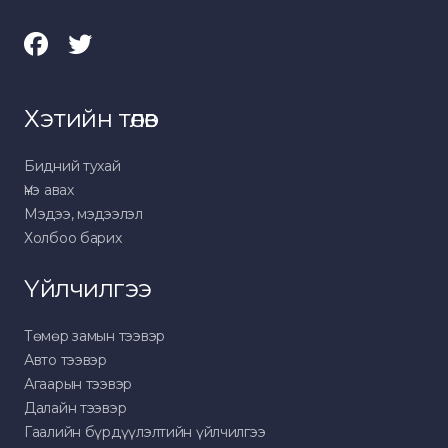
Хэтийн төлөв
Бидний тухай
Үнэ авах
Мэдээ, мэдээлэл
Холбоо барих
Үйлчилгээ
Төмөр замын тээвэр
Авто тээвэр
Агаарын тээвэр
Далайн тээвэр
Гаалийн бүрдүүлэлтийн үйлчилгээ