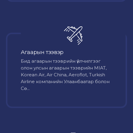
Агаарын тээвэр
Бид агаарын тээврийн үйлчилгээг
олон улсын агаарын тээврийн MIAT,
Korean Air, Air China, Aeroflot, Turkish
Airline компанийн Улаанбаатар болон
Сө...