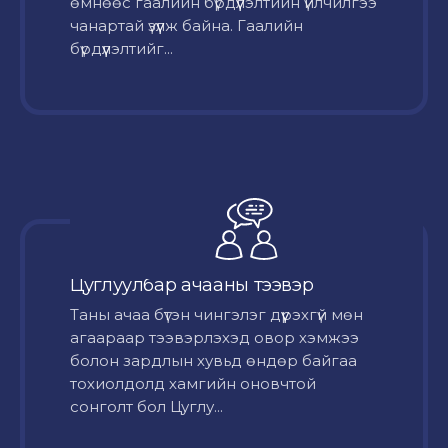
өмнөөс гаалийн бүрдүүлэлтийн үйлчилгээ
чанартай үзүүлж байна. Гаалийн
бүрдүүлэлтийг...
Цуглуулбар ачааны тээвэр
Таны ачаа бүтэн чингэлэг дүүрэхгүй мөн
агаараар тээвэрлэхэд овор хэмжээ
болон зардлын хувьд өндөр байгаа
тохиолдолд хамгийн оновчтой
сонголт бол Цуглу...