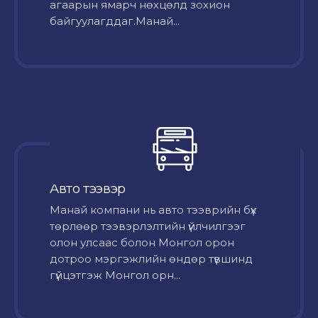
агаарын ямарч нөхцөлд зохион
байгуулагддаг.Манай...
Авто тээвэр
Mанай компани нь авто тээврийн бүх
төрлөөр тээвэрлэлтийн үйлчилгээг
олон улсаас болон Монгол орон
дотроо мэргэжлийн өндөр түвшинд
гүйцэтгэж Монгол орн...