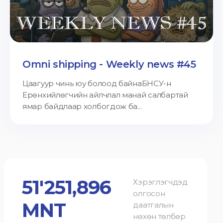
Omni shipping - Weekly news #45
Цаагуур чинь юу болоод байнаБНСУ-н
Ерөнхийлөгчийн айлчлал манай салбартай
ямар байдлаар холбогдож ба...
51'251,896
Хэрэглэгчдэд
олгосон
MNT
даатгалын
нөхөн төлбөр