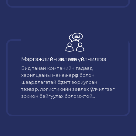
Мэргэжлийн зөвлөгөө өгөх үйлчилгээ
Бид танай компанийн гадаад
харилцааны менежерүүд болон
шаардлагатай бүлэгт зориулсан
тээвэр, логистикийн зөвлөх үйлчилгээг
зохион байгуулах боломжтой...