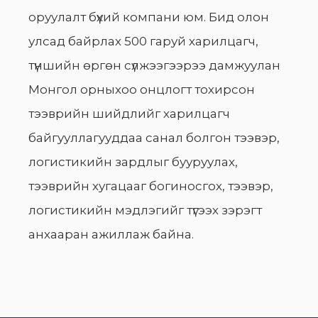
оруулалт бүхий компани юм. Бид олон
улсад байрлах 500 гаруй харилцагч,
түншийн өргөн сүлжээгээрээ дамжуулан
Монгол орныхоо онцлогт тохирсон
тээврийн шийдлийг харилцагч
байгууллагууддаа санал болгон тээвэр,
логистикийн зардлыг бууруулах,
тээврийн хугацааг богиносгох, тээвэр,
логистикийн мэдлэгийг түгээх зэрэгт
анхааран ажиллаж байна.