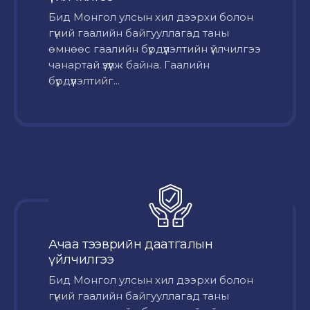
Бид Монгол улсын хил дээрхи болон
гүний гаалийн байгууллагад таны
өмнөөс гаалийн бүрдүүлэлтийн үйлчилгээ
чанартай үзүүлж байна. Гаалийн
бүрдүүлэлтийг...
Ачаа тээврийн даатгалын
үйлчилгээ
Бид Монгол улсын хил дээрхи болон
гүний гаалийн байгууллагад таны