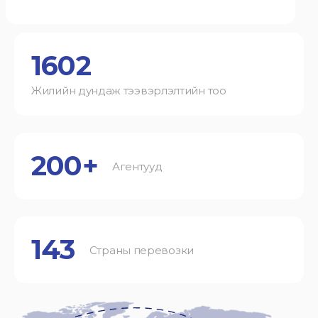
1602
Жилийн дундаж тээвэрлэлтийн тоо
200+
Агентууд
143
Страны перевозки