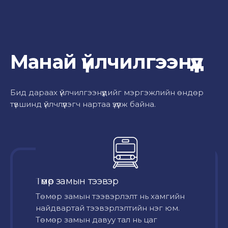
Манай үйлчилгээнүүд
Бид дараах үйлчилгээнүүдийг мэргэжлийн өндөр
түвшинд үйлчлүүлэгч нартаа үзүүлж байна.
Төмөр замын тээвэр
Төмөр замын тээвэрлэлт нь хамгийн
найдвартай тээвэрлэлтийн нэг юм.
Төмөр замын давуу тал нь цаг