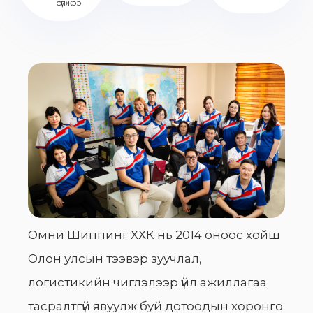
сүлжээ
Омни Шиппинг ХХК нь 2014 оноос хойш
Олон улсын тээвэр зуучлал,
логистикийн чиглэлээр үйл ажиллагаа
тасралтгүй явуулж буй дотоодын хөрөнгө