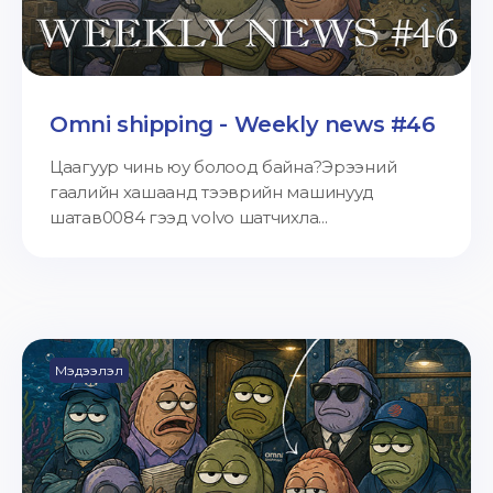
Omni shipping - Weekly news #46
Цаагуур чинь юу болоод байна?Эрээний
гаалийн хашаанд тээврийн машинууд
шатав0084 гээд volvo шатчихла...
Мэдээлэл