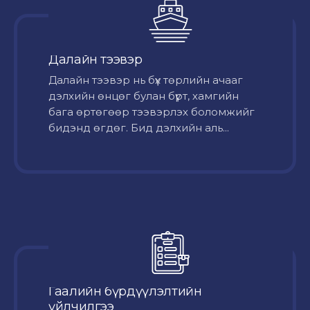
Далайн тээвэр
Далайн тээвэр нь бүх төрлийн ачааг
дэлхийн өнцөг булан бүрт, хамгийн
бага өртөгөөр тээвэрлэх боломжийг
бидэнд өгдөг. Бид дэлхийн аль...
Гаалийн бүрдүүлэлтийн
үйлчилгээ