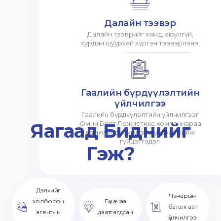
Далайн тээвэр
Далайн тээврийг хямд, аюулгүй,
хурдан шуурхай хүргэн тээвэрлэнэ.
Гаалийн бүрдүүлэлтийн
үйлчилгээ
Гаалийн бүрдүүлэлтийн үйлчилгээг
Яагаад Биднийг
Омни Бест Ложистикс компаниараа
дамжуулан хурдан шуурхай хийж
гүйцэтгэдэг.
Гэж?
Дэлхийг
Чанарын
холбосон
Бүх ачаа
баталгаат
агентын
даатгагдсан
үйлчилгээ