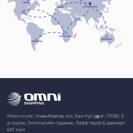
Монгол улс, Улаанбаатар хот, Хан-Уул дүүрэг, 17060, 3-
р хороо, Энгельсийн гудамж, Лайф тауэр 6 давхарт
601 тоот