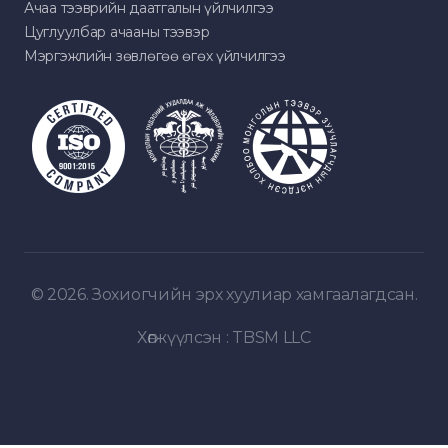
Ачаа тээврийн даатгалын үйлчилгээ
Цуглуулбар ачааны тээвэр
Мэргэжлийн зөвлөгөө өгөх үйлчилгээ
© 2026. Зохиогчийн эрх хуулиар хамгаалагдсан.
Хөгжүүлсэн :
TBSM LLC