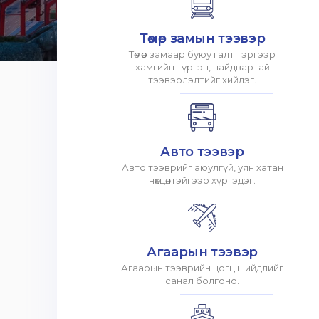
Төмөр замын тээвэр
Төмөр замаар буюу галт тэргээр
хамгийн түргэн, найдвартай
тээвэрлэлтийг хийдэг.
Авто тээвэр
Авто тээврийг аюулгүй, уян хатан
нөхцөлтэйгээр хүргэдэг.
Агаарын тээвэр
Агаарын тээврийн цогц шийдлийг
санал болгоно.