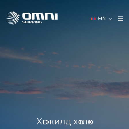
MN
Хөгжилд хөтлөх