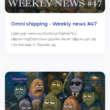
Omni shipping - Weekly news #47
Цаагуур чинь юу болоод байна?Eu
сүйрэх+ingЕвропын эдийн засаг сүйрэх цэг рүү
гээ явсаар л. Герман дү...
Мэдээлэл