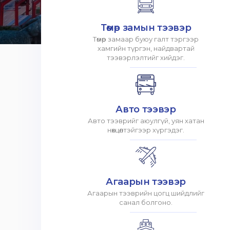
Төмөр замын тээвэр
Төмөр замаар буюу галт тэргээр
хамгийн түргэн, найдвартай
тээвэрлэлтийг хийдэг.
Авто тээвэр
Авто тээврийг аюулгүй, уян хатан
нөхцөлтэйгээр хүргэдэг.
Агаарын тээвэр
Агаарын тээврийн цогц шийдлийг
санал болгоно.