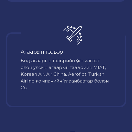
Агаарын тээвэр
Бид агаарын тээврийн үйлчилгээг
олон улсын агаарын тээврийн MIAT,
Korean Air, Air China, Aeroflot, Turkish
Airline компанийн Улаанбаатар болон
Сө...