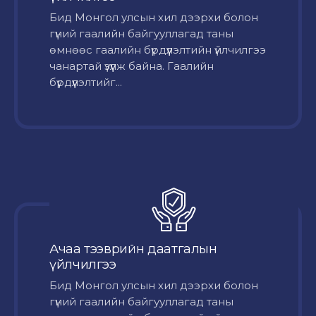
Бид Монгол улсын хил дээрхи болон
гүний гаалийн байгууллагад таны
өмнөөс гаалийн бүрдүүлэлтийн үйлчилгээ
чанартай үзүүлж байна. Гаалийн
бүрдүүлэлтийг...
Ачаа тээврийн даатгалын
үйлчилгээ
Бид Монгол улсын хил дээрхи болон
гүний гаалийн байгууллагад таны