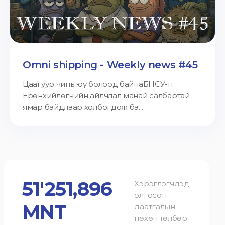
Omni shipping - Weekly news #45
Цаагуур чинь юу болоод байнаБНСУ-н
Ерөнхийлөгчийн айлчлал манай салбартай
ямар байдлаар холбогдож ба...
51'251,896
Хэрэглэгчдэд
олгосон
MNT
даатгалын
нөхөн төлбөр