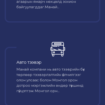
агаарын ямарч нөхцөлд зохион
байгуулагддаг.Манай...
Авто тээвэр
Mанай компани нь авто тээврийн бүх
төрлөөр тээвэрлэлтийн үйлчилгээг
олон улсаас болон Монгол орон
дотроо мэргэжлийн өндөр түвшинд
гүйцэтгэж Монгол орн...