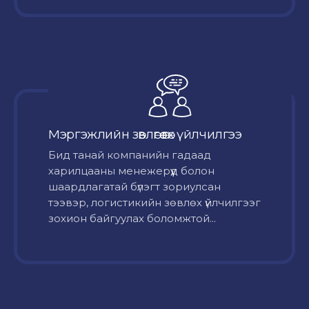
Мэргэжлийн зөвлөгөө өгөх үйлчилгээ
Бид танай компанийн гадаад
харилцааны менежерүүд болон
шаардлагатай бүлэгт зориулсан
тээвэр, логистикийн зөвлөх үйлчилгээг
зохион байгуулах боломжтой...