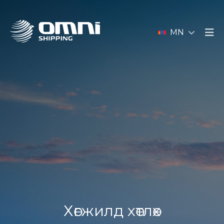
MN
Хөгжилд хөтлөх