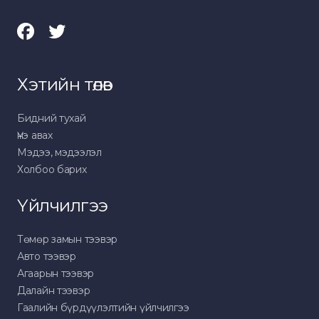
Хэтийн төлөв
Бидний тухай
Үнэ авах
Мэдээ, мэдээлэл
Холбоо барих
Үйлчилгээ
Төмөр замын тээвэр
Авто тээвэр
Агаарын тээвэр
Далайн тээвэр
Гаалийн бүрдүүлэлтийн үйлчилгээ