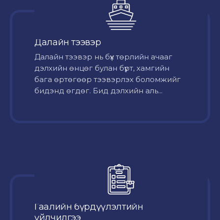
Далайн тээвэр
Далайн тээвэр нь бүх төрлийн ачааг
дэлхийн өнцөг булан бүрт, хамгийн
бага өртөгөөр тээвэрлэх боломжийг
бидэнд өгдөг. Бид дэлхийн аль...
Гаалийн бүрдүүлэлтийн
үйлчилгээ