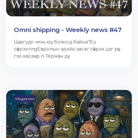
Omni shipping - Weekly news #47
Цаагуур чинь юу болоод байна?Eu
сүйрэх+ingЕвропын эдийн засаг сүйрэх цэг рүү
гээ явсаар л. Герман дү...
Мэдээлэл