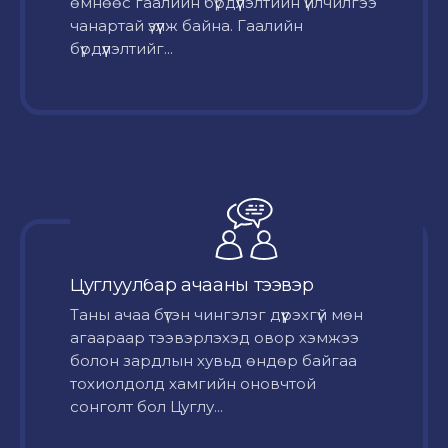
өмнөөс гаалийн бүрдүүлэлтийн үйлчилгээ
чанартай үзүүлж байна. Гаалийн
бүрдүүлэлтийг...
Цуглуулбар ачааны тээвэр
Таны ачаа бүтэн чингэлэг дүүрэхгүй мөн
агаараар тээвэрлэхэд овор хэмжээ
болон зардлын хувьд өндөр байгаа
тохиолдолд хамгийн оновчтой
сонголт бол Цуглу...