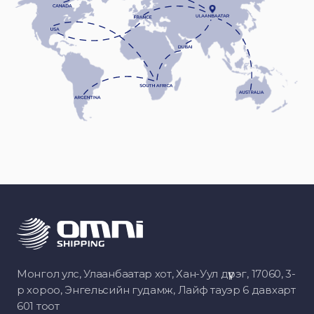
Монгол улс, Улаанбаатар хот, Хан-Уул дүүрэг, 17060, 3-
р хороо, Энгельсийн гудамж, Лайф тауэр 6 давхарт
601 тоот