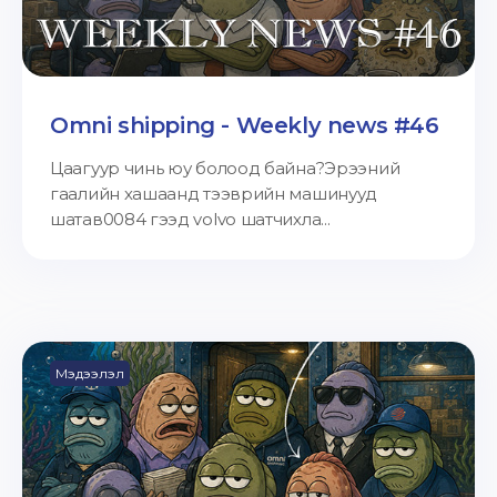
Omni shipping - Weekly news #46
Цаагуур чинь юу болоод байна?Эрээний
гаалийн хашаанд тээврийн машинууд
шатав0084 гээд volvo шатчихла...
Мэдээлэл