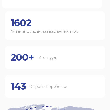
1602
Жилийн дундаж тээвэрлэлтийн тоо
200+
Агентууд
143
Страны перевозки