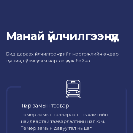
Манай үйлчилгээнүүд
Бид дараах үйлчилгээнүүдийг мэргэжлийн өндөр
түвшинд үйлчлүүлэгч нартаа үзүүлж байна.
Төмөр замын тээвэр
Төмөр замын тээвэрлэлт нь хамгийн
найдвартай тээвэрлэлтийн нэг юм.
Төмөр замын давуу тал нь цаг