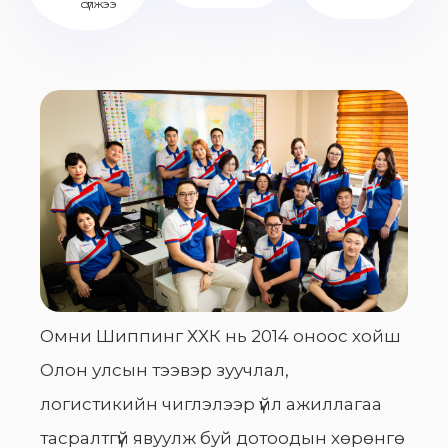
сүлжээ
Омни Шиппинг ХХК нь 2014 оноос хойш
Олон улсын тээвэр зуучлал,
логистикийн чиглэлээр үйл ажиллагаа
тасралтгүй явуулж буй дотоодын хөрөнгө