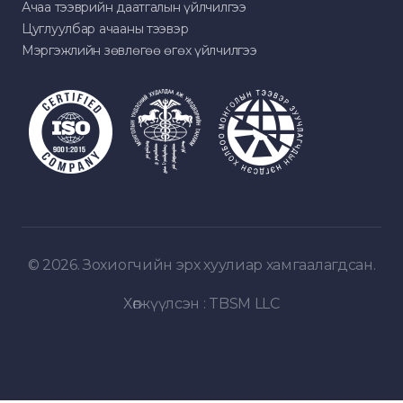
Ачаа тээврийн даатгалын үйлчилгээ
Цуглуулбар ачааны тээвэр
Мэргэжлийн зөвлөгөө өгөх үйлчилгээ
© 2026. Зохиогчийн эрх хуулиар хамгаалагдсан.
Хөгжүүлсэн :
TBSM LLC