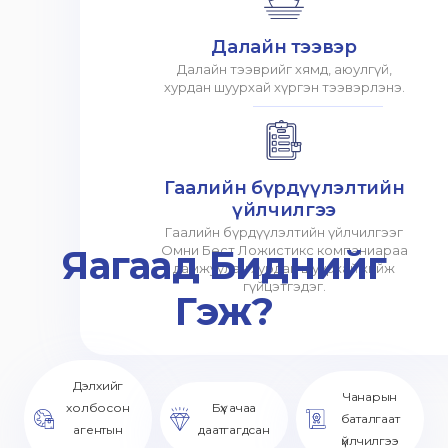
Далайн тээвэр
Далайн тээврийг хямд, аюулгүй,
хурдан шуурхай хүргэн тээвэрлэнэ.
Гаалийн бүрдүүлэлтийн
үйлчилгээ
Гаалийн бүрдүүлэлтийн үйлчилгээг
Яагаад Биднийг
Омни Бест Ложистикс компаниараа
дамжуулан хурдан шуурхай хийж
гүйцэтгэдэг.
Гэж?
Дэлхийг
Чанарын
холбосон
Бүх ачаа
баталгаат
агентын
даатгагдсан
үйлчилгээ