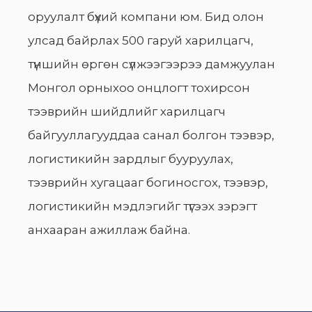
оруулалт бүхий компани юм. Бид олон
улсад байрлах 500 гаруй харилцагч,
түншийн өргөн сүлжээгээрээ дамжуулан
Монгол орныхоо онцлогт тохирсон
тээврийн шийдлийг харилцагч
байгууллагууддаа санал болгон тээвэр,
логистикийн зардлыг бууруулах,
тээврийн хугацааг богиносгох, тээвэр,
логистикийн мэдлэгийг түгээх зэрэгт
анхааран ажиллаж байна.