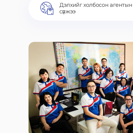
Дэлхийг холбосон агентын
сүлжээ