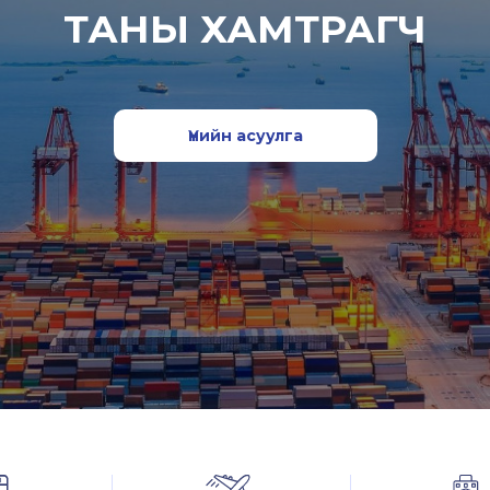
ТАНЫ ХАМТРАГЧ
Үнийн асуулга