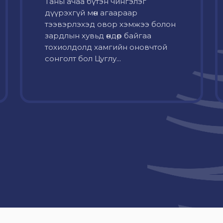
Таны ачаа бүтэн чингэлэг
дүүрэхгүй мөн агаараар
тээвэрлэхэд овор хэмжээ болон
зардлын хувьд өндөр байгаа
тохиолдолд хамгийн оновчтой
сонголт бол Цуглу...