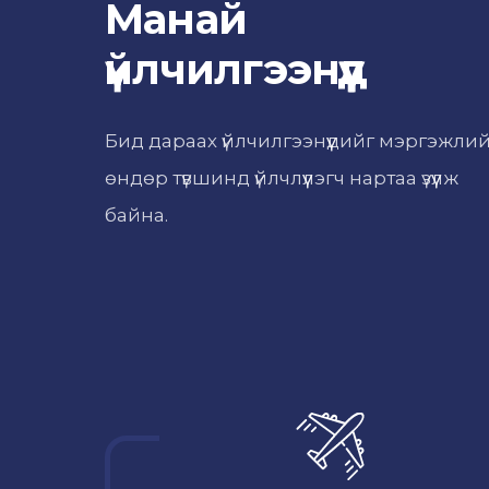
Манай
үйлчилгээнүүд
Бид дараах үйлчилгээнүүдийг мэргэжли
өндөр түвшинд үйлчлүүлэгч нартаа үзүүлж
байна.