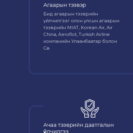
Агаарын тээвэр
Бид агаарын тээврийн
үйлчилгээг олон улсын агаарын
тээврийн MIAT, Korean Air, Air
China, Aeroflot, Turkish Airline
компанийн Улаанбаатар болон
Сө...
Ачаа тээврийн даатгалын
үйлчилгээ