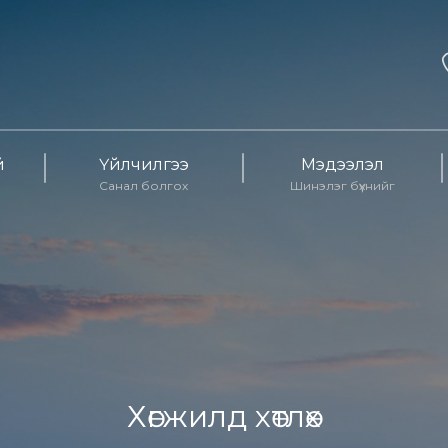
й
Үйлчилгээ
Мэдээлэл
Санал болгох
Шинэлэг бүхнийг
Хөгжилд хөтлөх