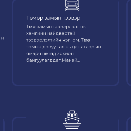
Төмөр замын тээвэр
Төмөр замын тээвэрлэлт нь
хамгийн найдвартай
йн
тээвэрлэлтийн нэг юм. Төмөр
замын давуу тал нь цаг агаарын
ямарч нөхцөлд зохион
байгуулагддаг.Манай...