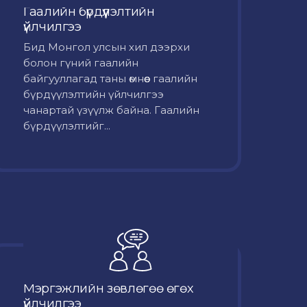
Гаалийн бүрдүүлэлтийн
үйлчилгээ
Бид Монгол улсын хил дээрхи
болон гүний гаалийн
байгууллагад таны өмнөөс гаалийн
бүрдүүлэлтийн үйлчилгээ
чанартай үзүүлж байна. Гаалийн
бүрдүүлэлтийг...
Мэргэжлийн зөвлөгөө өгөх
үйлчилгээ