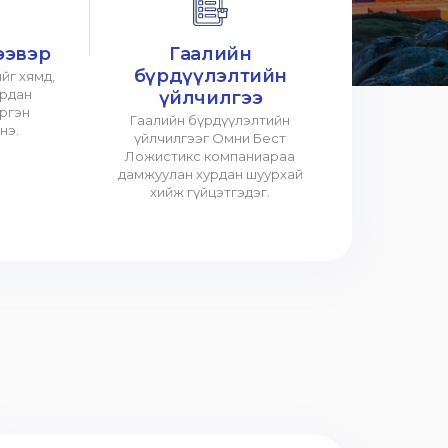
ээвэр
Гаалийн
бүрдүүлэлтийн
йг хямд,
урдан
үйлчилгээ
үргэн
Гаалийн бүрдүүлэлтийн
нэ.
үйлчилгээг Омни Бест
Ложистикс компаниараа
дамжуулан хурдан шуурхай
хийж гүйцэтгэдэг.