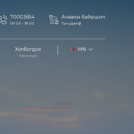
70003654
Ачааны байршил
09:00 - 18:00
Тун удахгүй
Холбогдох
MN
Харилцах