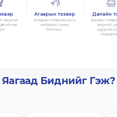
ээвэр
Агаарын тээвэр
Далайн т
г аюулгүй,
Агаарын тээврийн цогц
Далайн тээври
хцөлтэйгээр
шийдлийг санал
аюулгүй, х
дэг.
болгоно.
шуурхай х
тээвэрлэ
Яагаад Биднийг Гэж?