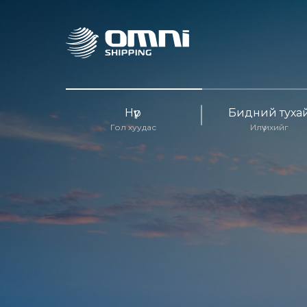
Нүүр
Бидний туха
Гол хуудас
Илүү ихийг