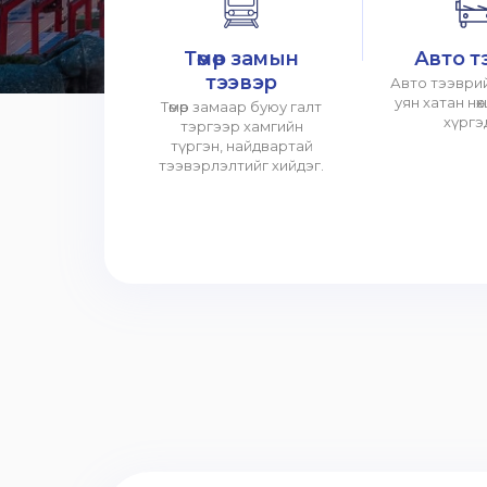
Төмөр замын
Авто т
тээвэр
Авто тээврий
уян хатан нө
Төмөр замаар буюу галт
хүргэ
тэргээр хамгийн
түргэн, найдвартай
тээвэрлэлтийг хийдэг.