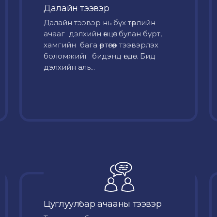
Далайн тээвэр
Далайн тээвэр нь бүх төрлийн
ачааг дэлхийн өнцөг булан бүрт,
хамгийн бага өртөгөөр тээвэрлэх
боломжийг бидэнд өгдөг. Бид
дэлхийн аль...
Цуглуулбар ачааны тээвэр