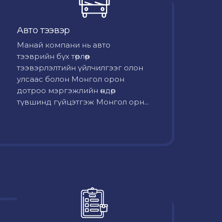
Авто тээвэр
Mанай компани нь авто
тээврийн бүх төрлөөр
тээвэрлэлтийн үйлчилгээг олон
улсаас болон Монгол орон
дотроо мэргэжлийн өндөр
түвшинд гүйцэтгэж Монгол орн...