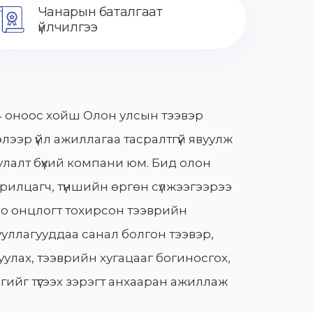
Чанарын баталгаат
үйлчилгээ
 оноос хойш Олон улсын тээвэр
лээр үйл ажиллагаа тасралтгүй явуулж
лалт бүхий компани юм. Бид олон
арилцагч, түншийн өргөн сүлжээгээрээ
о онцлогт тохирсон тээврийн
уллагууддаа санал болгон тээвэр,
улах, тээврийн хугацааг богиносгох,
гийг түгээх зэрэгт анхааран ажиллаж