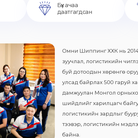
Бүх ачаа
даатгагдсан
Омни Шиппинг ХХК нь 2014
зуучлал, логистикийн чиглэ
буй дотоодын хөрөнгө оруу
улсад байрлах 500 гаруй х
дамжуулан Монгол орныхо
шийдлийг харилцагч байгу
логистикийн зардлыг бууру
тээвэр, логистикийн мэдлэ
байна.