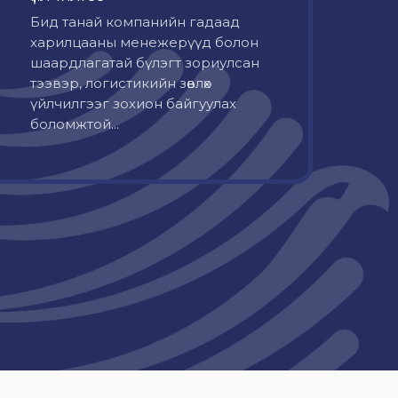
Бид танай компанийн гадаад
харилцааны менежерүүд болон
шаардлагатай бүлэгт зориулсан
тээвэр, логистикийн зөвлөх
үйлчилгээг зохион байгуулах
боломжтой...