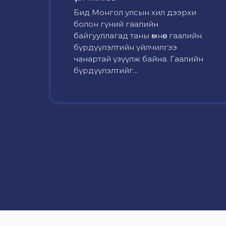
Бид Монгол улсын хил дээрхи
болон гүний гаалийн
байгууллагад таны өмнөөс гаалийн
бүрдүүлэлтийн үйлчилгээ
чанартай үзүүлж байна. Гаалийн
бүрдүүлэлтийг...