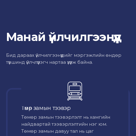
Манай үйлчилгээнүүд
Бид дараах үйлчилгээнүүдийг мэргэжлийн өндөр
түвшинд үйлчлүүлэгч нартаа үзүүлж байна.
Төмөр замын тээвэр
Төмөр замын тээвэрлэлт нь хамгийн
найдвартай тээвэрлэлтийн нэг юм.
Төмөр замын давуу тал нь цаг