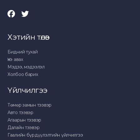
Хэтийн төлөв
Бидний тухай
Үнэ авах
Мэдээ, мэдээлэл
Холбоо барих
Үйлчилгээ
Төмөр замын тээвэр
Авто тээвэр
Агаарын тээвэр
Далайн тээвэр
Гаалийн бүрдүүлэлтийн үйлчилгээ