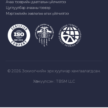
Ачаа тээврийн даатгалын үйлчилгээ
Цуглуулбар ачааны тээвэр
Мэргэжлийн зөвлөгөө өгөх үйлчилгээ
© 2026. Зохиогчийн эрх хуулиар хамгаалагдсан.
Хөгжүүлсэн :
TBSM LLC