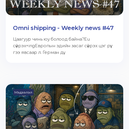
Omni shipping - Weekly news #47
Цаагуур чинь юу болоод байна?Eu
сүйрэх+ingЕвропын эдийн засаг сүйрэх цэг рүү
гээ явсаар л. Герман дү...
Мэдээлэл