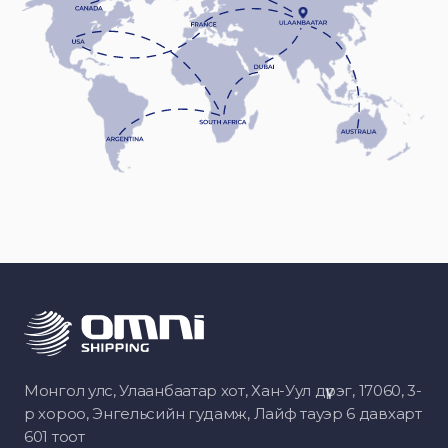
Монгол улс, Улаанбаатар хот, Хан-Уул дүүрэг, 17060, 3-
р хороо, Энгельсийн гудамж, Лайф тауэр 6 давхарт
601 тоот