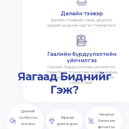
Далайн тээвэр
Далайн тээврийг хямд, аюулгүй,
хурдан шуурхай хүргэн тээвэрлэнэ.
Гаалийн бүрдүүлэлтийн
үйлчилгээ
Гаалийн бүрдүүлэлтийн үйлчилгээг
Яагаад Биднийг
Омни Бест Ложистикс компаниараа
дамжуулан хурдан шуурхай хийж
гүйцэтгэдэг.
Гэж?
Дэлхийг
Чанарын
холбосон
Бүх ачаа
баталгаат
агентын
даатгагдсан
үйлчилгээ