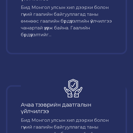
Бид Монгол улсын хил дээрхи болон
гүний гаалийн байгууллагад таны
өмнөөс гаалийн бүрдүүлэлтийн үйлчилгээ
чанартай үзүүлж байна. Гаалийн
бүрдүүлэлтийг...
Ачаа тээврийн даатгалын
үйлчилгээ
Бид Монгол улсын хил дээрхи болон
гүний гаалийн байгууллагад таны