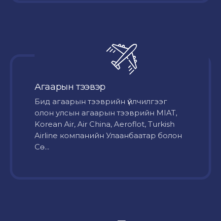
Агаарын тээвэр
Бид агаарын тээврийн үйлчилгээг
олон улсын агаарын тээврийн MIAT,
Korean Air, Air China, Aeroflot, Turkish
Airline компанийн Улаанбаатар болон
Сө...