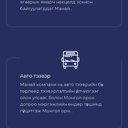
агаарын ямарч нөхцөлд зохион
байгуулагддаг.Манай...
Авто тээвэр
Mанай компани нь авто тээврийн бүх
төрлөөр тээвэрлэлтийн үйлчилгээг
олон улсаас болон Монгол орон
дотроо мэргэжлийн өндөр түвшинд
гүйцэтгэж Монгол орн...