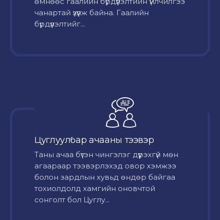
өмнөөс гаалийн бүрдүүлэлтийн үйлчилгээ
чанартай үзүүлж байна. Гаалийн
бүрдүүлэлтийг...
Цуглуулбар ачааны тээвэр
Таны ачаа бүтэн чингэлэг дүүрэхгүй мөн
агаараар тээвэрлэхэд овор хэмжээ
болон зардлын хувьд өндөр байгаа
тохиолдолд хамгийн оновчтой
сонголт бол Цуглу...