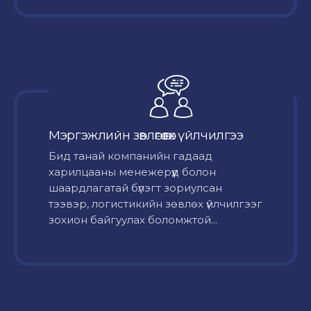
Мэргэжлийн зөвлөгөө өгөх үйлчилгээ
Бид танай компанийн гадаад
харилцааны менежерүүд болон
шаардлагатай бүлэгт зориулсан
тээвэр, логистикийн зөвлөх үйлчилгээг
зохион байгуулах боломжтой...