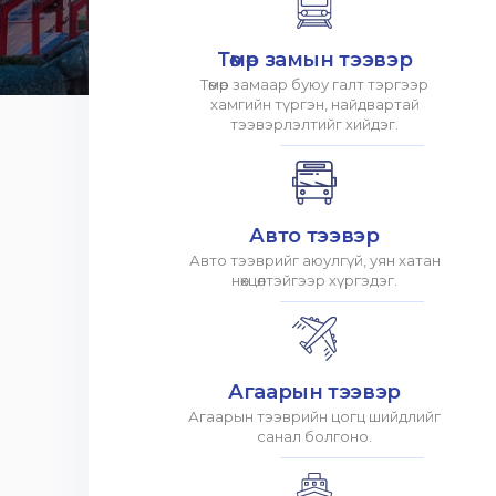
Төмөр замын тээвэр
Төмөр замаар буюу галт тэргээр
хамгийн түргэн, найдвартай
тээвэрлэлтийг хийдэг.
Авто тээвэр
Авто тээврийг аюулгүй, уян хатан
нөхцөлтэйгээр хүргэдэг.
Агаарын тээвэр
Агаарын тээврийн цогц шийдлийг
санал болгоно.