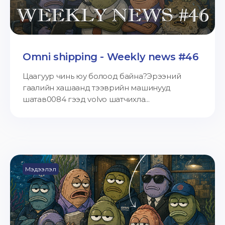
Omni shipping - Weekly news #46
Цаагуур чинь юу болоод байна?Эрээний
гаалийн хашаанд тээврийн машинууд
шатав0084 гээд volvo шатчихла...
Мэдээлэл