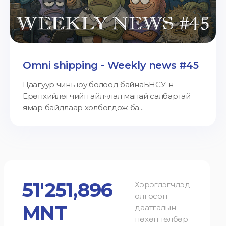
Omni shipping - Weekly news #45
Цаагуур чинь юу болоод байнаБНСУ-н
Ерөнхийлөгчийн айлчлал манай салбартай
ямар байдлаар холбогдож ба...
51'251,896
Хэрэглэгчдэд
олгосон
MNT
даатгалын
нөхөн төлбөр