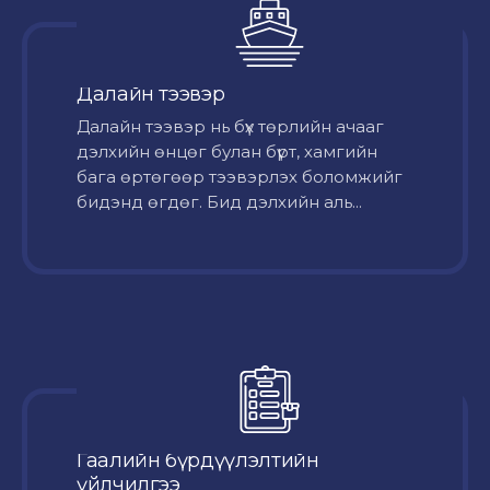
Далайн тээвэр
Далайн тээвэр нь бүх төрлийн ачааг
дэлхийн өнцөг булан бүрт, хамгийн
бага өртөгөөр тээвэрлэх боломжийг
бидэнд өгдөг. Бид дэлхийн аль...
Гаалийн бүрдүүлэлтийн
үйлчилгээ