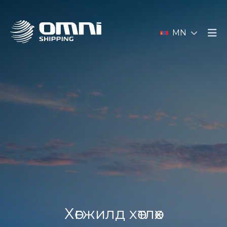
MN
Хөгжилд хөтлөх