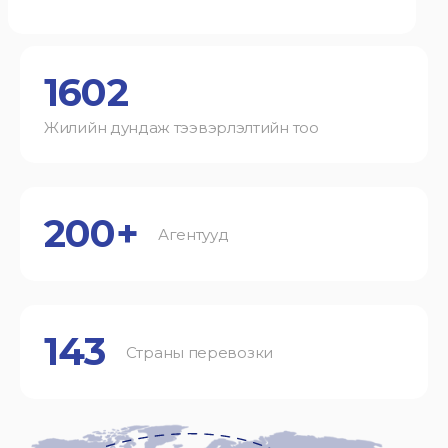
1602
Жилийн дундаж тээвэрлэлтийн тоо
200+
Агентууд
143
Страны перевозки