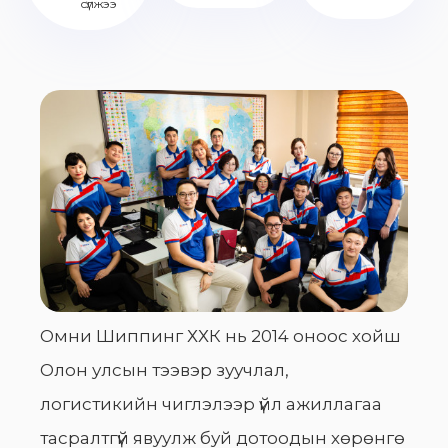
сүлжээ
Омни Шиппинг ХХК нь 2014 оноос хойш
Олон улсын тээвэр зуучлал,
логистикийн чиглэлээр үйл ажиллагаа
тасралтгүй явуулж буй дотоодын хөрөнгө