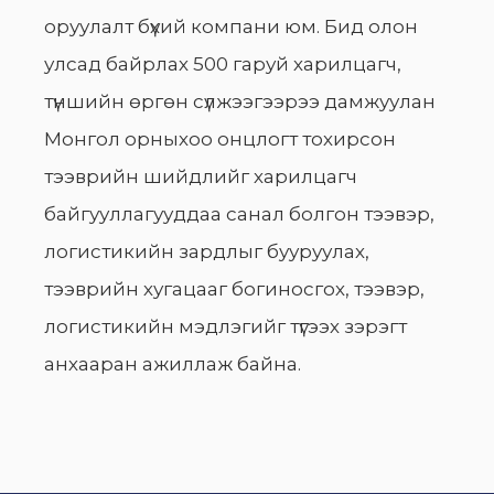
оруулалт бүхий компани юм. Бид олон
улсад байрлах 500 гаруй харилцагч,
түншийн өргөн сүлжээгээрээ дамжуулан
Монгол орныхоо онцлогт тохирсон
тээврийн шийдлийг харилцагч
байгууллагууддаа санал болгон тээвэр,
логистикийн зардлыг бууруулах,
тээврийн хугацааг богиносгох, тээвэр,
логистикийн мэдлэгийг түгээх зэрэгт
анхааран ажиллаж байна.