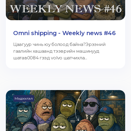
Omni shipping - Weekly news #46
Цаагуур чинь юу болоод байна?Эрээний
гаалийн хашаанд тээврийн машинууд
шатав0084 гээд volvo шатчихла...
Мэдээлэл