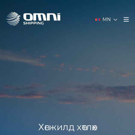
MN
Хөгжилд хөтлөх