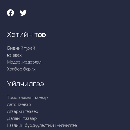
Хэтийн төлөв
Бидний тухай
Үнэ авах
Мэдээ, мэдээлэл
Холбоо барих
Үйлчилгээ
Төмөр замын тээвэр
Авто тээвэр
Агаарын тээвэр
Далайн тээвэр
Гаалийн бүрдүүлэлтийн үйлчилгээ