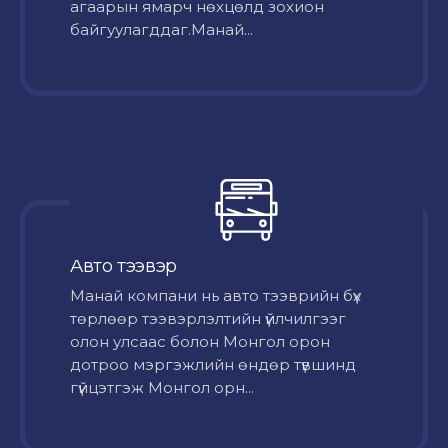
агаарын ямарч нөхцөлд зохион
байгуулагддаг.Манай...
Авто тээвэр
Mанай компани нь авто тээврийн бүх
төрлөөр тээвэрлэлтийн үйлчилгээг
олон улсаас болон Монгол орон
дотроо мэргэжлийн өндөр түвшинд
гүйцэтгэж Монгол орн...