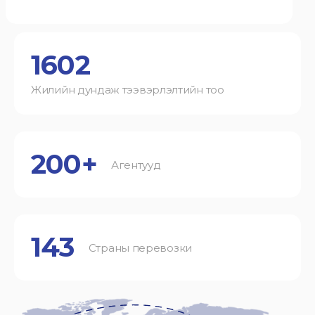
1602
Жилийн дундаж тээвэрлэлтийн тоо
200+
Агентууд
143
Страны перевозки