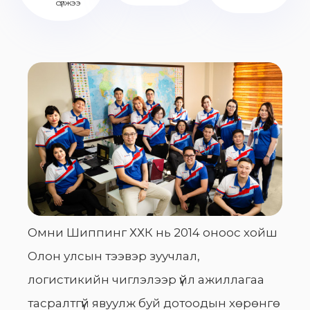
сүлжээ
Омни Шиппинг ХХК нь 2014 оноос хойш
Олон улсын тээвэр зуучлал,
логистикийн чиглэлээр үйл ажиллагаа
тасралтгүй явуулж буй дотоодын хөрөнгө