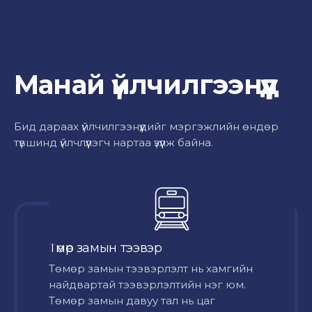
Манай үйлчилгээнүүд
Бид дараах үйлчилгээнүүдийг мэргэжлийн өндөр
түвшинд үйлчлүүлэгч нартаа үзүүлж байна.
Төмөр замын тээвэр
Төмөр замын тээвэрлэлт нь хамгийн
найдвартай тээвэрлэлтийн нэг юм.
Төмөр замын давуу тал нь цаг