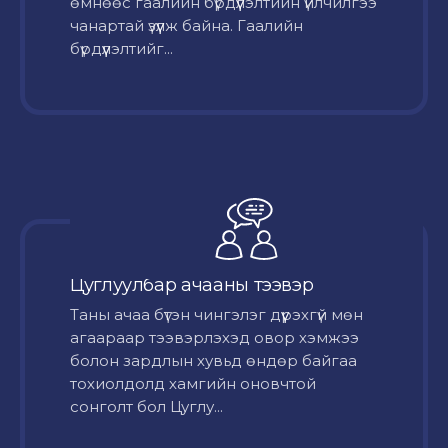
өмнөөс гаалийн бүрдүүлэлтийн үйлчилгээ
чанартай үзүүлж байна. Гаалийн
бүрдүүлэлтийг...
Цуглуулбар ачааны тээвэр
Таны ачаа бүтэн чингэлэг дүүрэхгүй мөн
агаараар тээвэрлэхэд овор хэмжээ
болон зардлын хувьд өндөр байгаа
тохиолдолд хамгийн оновчтой
сонголт бол Цуглу...