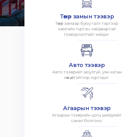
Төмөр замын тээвэр
Төмөр замаар буюу галт тэргээр
хамгийн түргэн, найдвартай
тээвэрлэлтийг хийдэг.
Авто тээвэр
Авто тээврийг аюулгүй, уян хатан
нөхцөлтэйгээр хүргэдэг.
Агаарын тээвэр
Агаарын тээврийн цогц шийдлийг
санал болгоно.