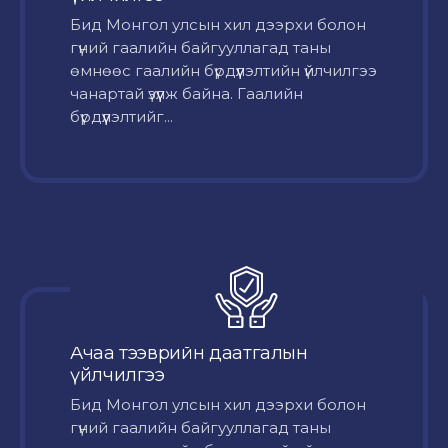
Бид Монгол улсын хил дээрхи болон
гүний гаалийн байгууллагад таны
өмнөөс гаалийн бүрдүүлэлтийн үйлчилгээ
чанартай үзүүлж байна. Гаалийн
бүрдүүлэлтийг...
Ачаа тээврийн даатгалын
үйлчилгээ
Бид Монгол улсын хил дээрхи болон
гүний гаалийн байгууллагад таны