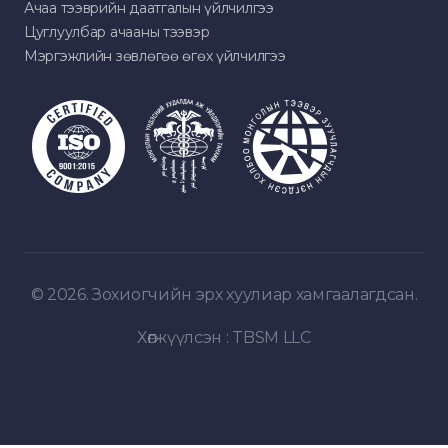
Ачаа тээврийн даатгалын үйлчилгээ
Цуглуулбар ачааны тээвэр
Мэргэжлийн зөвлөгөө өгөх үйлчилгээ
© 2026. Зохиогчийн эрх хуулиар хамгаалагдсан.
Хөгжүүлсэн :
TBSM LLC