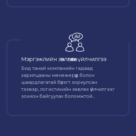
Мэргэжлийн зөвлөгөө өгөх үйлчилгээ
Бид танай компанийн гадаад
харилцааны менежерүүд болон
шаардлагатай бүлэгт зориулсан
тээвэр, логистикийн зөвлөх үйлчилгээг
зохион байгуулах боломжтой...