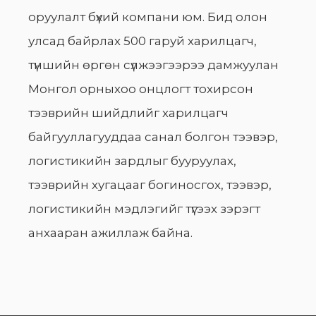
оруулалт бүхий компани юм. Бид олон
улсад байрлах 500 гаруй харилцагч,
түншийн өргөн сүлжээгээрээ дамжуулан
Монгол орныхоо онцлогт тохирсон
тээврийн шийдлийг харилцагч
байгууллагууддаа санал болгон тээвэр,
логистикийн зардлыг бууруулах,
тээврийн хугацааг богиносгох, тээвэр,
логистикийн мэдлэгийг түгээх зэрэгт
анхааран ажиллаж байна.