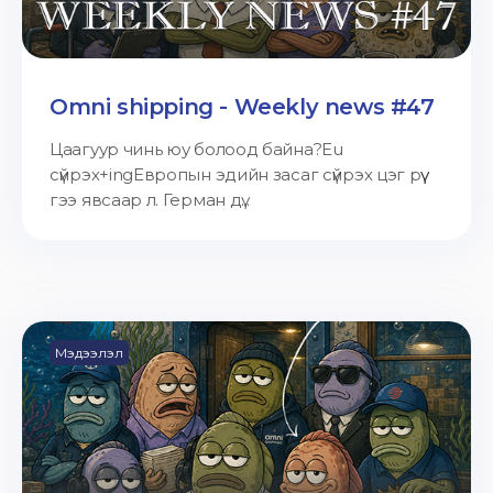
Omni shipping - Weekly news #47
Цаагуур чинь юу болоод байна?Eu
сүйрэх+ingЕвропын эдийн засаг сүйрэх цэг рүү
гээ явсаар л. Герман дү...
Мэдээлэл