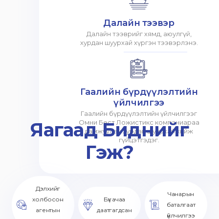
Далайн тээвэр
Далайн тээврийг хямд, аюулгүй,
хурдан шуурхай хүргэн тээвэрлэнэ.
Гаалийн бүрдүүлэлтийн
үйлчилгээ
Гаалийн бүрдүүлэлтийн үйлчилгээг
Яагаад Биднийг
Омни Бест Ложистикс компаниараа
дамжуулан хурдан шуурхай хийж
гүйцэтгэдэг.
Гэж?
Дэлхийг
Чанарын
холбосон
Бүх ачаа
баталгаат
агентын
даатгагдсан
үйлчилгээ