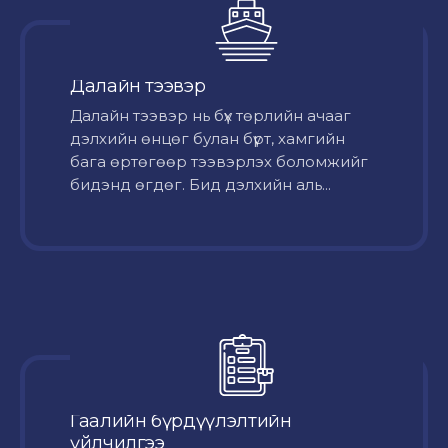
Далайн тээвэр
Далайн тээвэр нь бүх төрлийн ачааг
дэлхийн өнцөг булан бүрт, хамгийн
бага өртөгөөр тээвэрлэх боломжийг
бидэнд өгдөг. Бид дэлхийн аль...
Гаалийн бүрдүүлэлтийн
үйлчилгээ