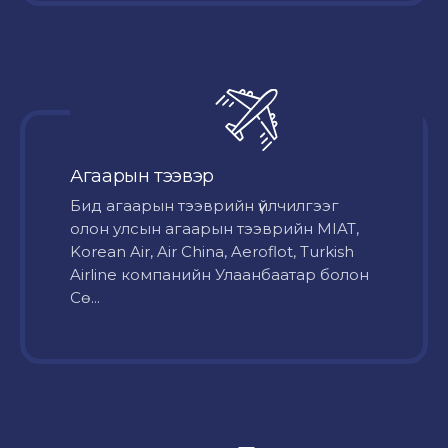
Агаарын тээвэр
Бид агаарын тээврийн үйлчилгээг
олон улсын агаарын тээврийн MIAT,
Korean Air, Air China, Aeroflot, Turkish
Airline компанийн Улаанбаатар болон
Сө...