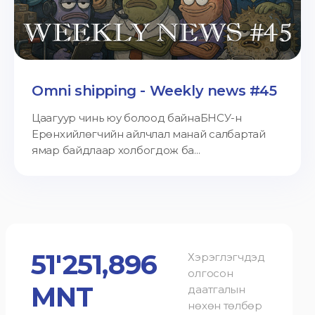
Omni shipping - Weekly news #45
Цаагуур чинь юу болоод байнаБНСУ-н
Ерөнхийлөгчийн айлчлал манай салбартай
ямар байдлаар холбогдож ба...
51'251,896
Хэрэглэгчдэд
олгосон
MNT
даатгалын
нөхөн төлбөр