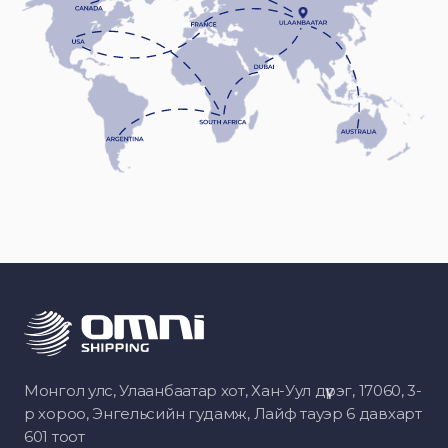
Монгол улс, Улаанбаатар хот, Хан-Уул дүүрэг, 17060, 3-
р хороо, Энгельсийн гудамж, Лайф тауэр 6 давхарт
601 тоот