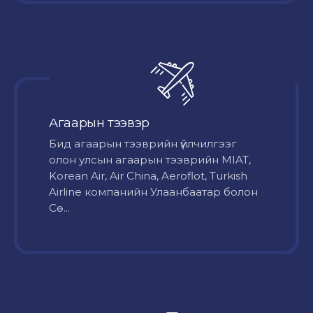
Агаарын тээвэр
Бид агаарын тээврийн үйлчилгээг
олон улсын агаарын тээврийн MIAT,
Korean Air, Air China, Aeroflot, Turkish
Airline компанийн Улаанбаатар болон
Сө...