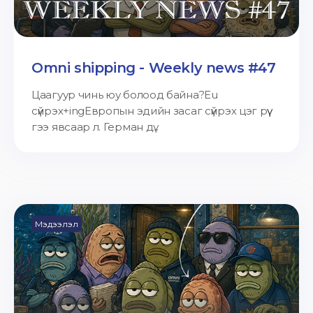
Omni shipping - Weekly news #47
Цаагуур чинь юу болоод байна?Eu
сүйрэх+ingЕвропын эдийн засаг сүйрэх цэг рүү
гээ явсаар л. Герман дү...
Мэдээлэл