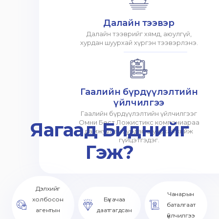
Далайн тээвэр
Далайн тээврийг хямд, аюулгүй,
хурдан шуурхай хүргэн тээвэрлэнэ.
Гаалийн бүрдүүлэлтийн
үйлчилгээ
Гаалийн бүрдүүлэлтийн үйлчилгээг
Яагаад Биднийг
Омни Бест Ложистикс компаниараа
дамжуулан хурдан шуурхай хийж
гүйцэтгэдэг.
Гэж?
Дэлхийг
Чанарын
холбосон
Бүх ачаа
баталгаат
агентын
даатгагдсан
үйлчилгээ