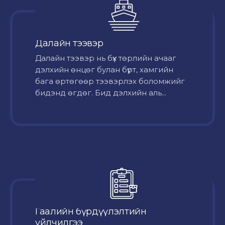
Далайн тээвэр
Далайн тээвэр нь бүх төрлийн ачааг
дэлхийн өнцөг булан бүрт, хамгийн
бага өртөгөөр тээвэрлэх боломжийг
бидэнд өгдөг. Бид дэлхийн аль...
Гаалийн бүрдүүлэлтийн
үйлчилгээ