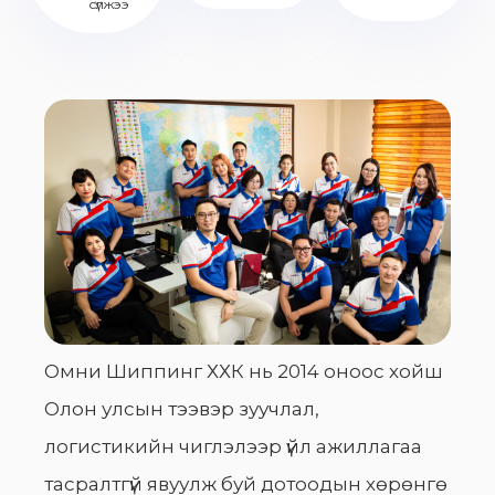
сүлжээ
Омни Шиппинг ХХК нь 2014 оноос хойш
Олон улсын тээвэр зуучлал,
логистикийн чиглэлээр үйл ажиллагаа
тасралтгүй явуулж буй дотоодын хөрөнгө