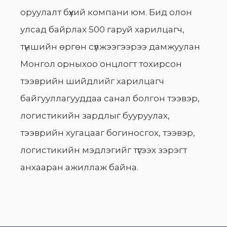
оруулалт бүхий компани юм. Бид олон
улсад байрлах 500 гаруй харилцагч,
түншийн өргөн сүлжээгээрээ дамжуулан
Монгол орныхоо онцлогт тохирсон
тээврийн шийдлийг харилцагч
байгууллагууддаа санал болгон тээвэр,
логистикийн зардлыг бууруулах,
тээврийн хугацааг богиносгох, тээвэр,
логистикийн мэдлэгийг түгээх зэрэгт
анхааран ажиллаж байна.