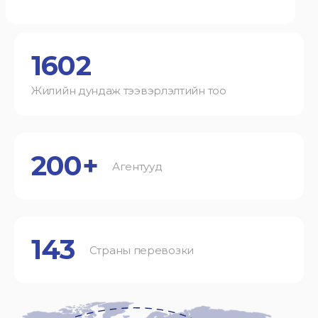
1602
Жилийн дундаж тээвэрлэлтийн тоо
200+
Агентууд
143
Страны перевозки