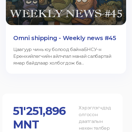
Omni shipping - Weekly news #45
Цаагуур чинь юу болоод байнаБНСУ-н
Ерөнхийлөгчийн айлчлал манай салбартай
ямар байдлаар холбогдож ба...
51'251,896
Хэрэглэгчдэд
олгосон
MNT
даатгалын
нөхөн төлбөр