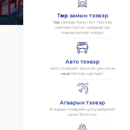
Төмөр замын тээвэр
Төмөр замаар буюу галт тэргээр
хамгийн түргэн, найдвартай
тээвэрлэлтийг хийдэг.
Авто тээвэр
Авто тээврийг аюулгүй, уян хатан
нөхцөлтэйгээр хүргэдэг.
Агаарын тээвэр
Агаарын тээврийн цогц шийдлийг
санал болгоно.