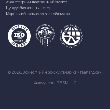
Ачаа тээврийн даатгалын үйлчилгээ
Цуглуулбар ачааны тээвэр
Мэргэжлийн зөвлөгөө өгөх үйлчилгээ
© 2026. Зохиогчийн эрх хуулиар хамгаалагдсан.
Хөгжүүлсэн :
TBSM LLC