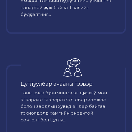
өмнөөс гаалийн бүрдүүлэлтийн үйлчилгээ
чанартай үзүүлж байна. Гаалийн
бүрдүүлэлтийг...
Цуглуулбар ачааны тээвэр
Таны ачаа бүтэн чингэлэг дүүрэхгүй мөн
агаараар тээвэрлэхэд овор хэмжээ
болон зардлын хувьд өндөр байгаа
тохиолдолд хамгийн оновчтой
сонголт бол Цуглу...