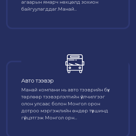
агаарын ямарч нөхцөлд зохион
байгуулагддаг.Манай...
Авто тээвэр
Mанай компани нь авто тээврийн бүх
төрлөөр тээвэрлэлтийн үйлчилгээг
олон улсаас болон Монгол орон
дотроо мэргэжлийн өндөр түвшинд
гүйцэтгэж Монгол орн...