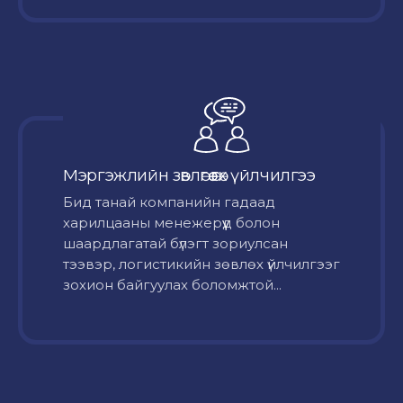
Мэргэжлийн зөвлөгөө өгөх үйлчилгээ
Бид танай компанийн гадаад
харилцааны менежерүүд болон
шаардлагатай бүлэгт зориулсан
тээвэр, логистикийн зөвлөх үйлчилгээг
зохион байгуулах боломжтой...