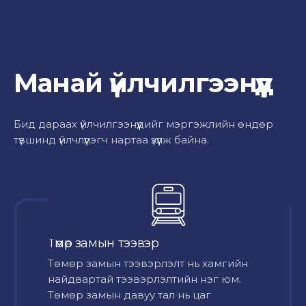
Манай үйлчилгээнүүд
Бид дараах үйлчилгээнүүдийг мэргэжлийн өндөр
түвшинд үйлчлүүлэгч нартаа үзүүлж байна.
Төмөр замын тээвэр
Төмөр замын тээвэрлэлт нь хамгийн
найдвартай тээвэрлэлтийн нэг юм.
Төмөр замын давуу тал нь цаг