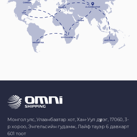
Монгол улс, Улаанбаатар хот, Хан-Уул дүүрэг, 17060, 3-
р хороо, Энгельсийн гудамж, Лайф тауэр 6 давхарт
601 тоот