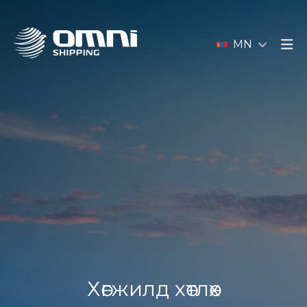
MN
Хөгжилд хөтлөх