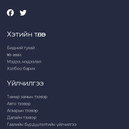
Хэтийн төлөв
Бидний тухай
Үнэ авах
Мэдээ, мэдээлэл
Холбоо барих
Үйлчилгээ
Төмөр замын тээвэр
Авто тээвэр
Агаарын тээвэр
Далайн тээвэр
Гаалийн бүрдүүлэлтийн үйлчилгээ