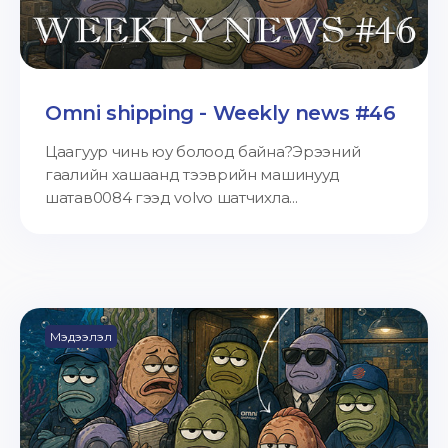
Omni shipping - Weekly news #46
Цаагуур чинь юу болоод байна?Эрээний
гаалийн хашаанд тээврийн машинууд
шатав0084 гээд volvo шатчихла...
Мэдээлэл