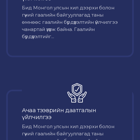
Бид Монгол улсын хил дээрхи болон
гүний гаалийн байгууллагад таны
өмнөөс гаалийн бүрдүүлэлтийн үйлчилгээ
чанартай үзүүлж байна. Гаалийн
бүрдүүлэлтийг...
Ачаа тээврийн даатгалын
үйлчилгээ
Бид Монгол улсын хил дээрхи болон
гүний гаалийн байгууллагад таны